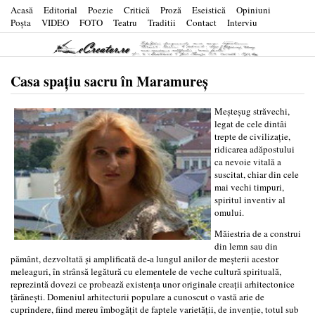
Acasă
Editorial
Poezie
Critică
Proză
Eseistică
Opiniuni
Poşta
VIDEO
FOTO
Teatru
Traditii
Contact
Interviu
Casa spațiu sacru în Maramureș
Meşteşug străvechi,
legat de cele dintâi
trepte de civilizaţie,
ridicarea adăpostului
ca nevoie vitală a
suscitat, chiar din cele
mai vechi timpuri,
spiritul inventiv al
omului.
Măiestria de a construi
din lemn sau din
pământ, dezvoltată şi amplificată de-a lungul anilor de meşterii acestor
meleaguri, în strânsă legătură cu elementele de veche cultură spirituală,
reprezintă dovezi ce probează existenţa unor originale creaţii arhitectonice
ţărăneşti. Domeniul arhitecturii populare a cunoscut o vastă arie de
cuprindere, fiind mereu îmbogăţit de faptele varietăţii, de invenţie, totul sub