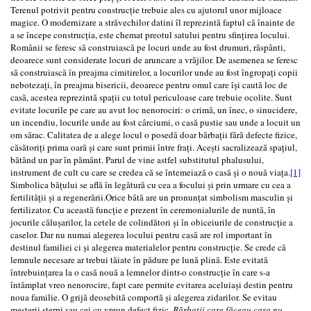
Terenul potrivit pentru construcție trebuie ales cu ajutorul unor mijloace
magice. O modernizare a străvechilor datini îl reprezintă faptul că înainte de
a se începe construcția, este chemat preotul satului pentru sfințirea locului.
Românii se feresc să construiască pe locuri unde au fost drumuri, răspânti,
deoarece sunt considerate locuri de aruncare a vrăjilor. De asemenea se feresc
să construiască în preajma cimitirelor, a locurilor unde au fost îngropați copii
nebotezați, în preajma bisericii, deoarece pentru omul care își caută loc de
casă, acestea reprezintă spații cu totul periculoase care trebuie ocolite. Sunt
evitate locurile pe care au avut loc nenorociri: o crimă, un înec, o sinucidere,
un incendiu, locurile unde au fost cârciumi, o casă pustie sau unde a locuit un
om sărac. Calitatea de a alege locul o posedă doar bărbații fără defecte fizice,
căsătoriți prima oară și care sunt primii între frați. Acești sacralizează spațiul,
bătănd un par în pământ. Parul de vine astfel substitutul phalusului,
instrument de cult cu care se credea că se întemeiază o casă și o nouă viața.
[1]
Simbolica bățului se află în legătură cu cea a focului și prin urmare cu cea a
fertilității și a regenerării.Orice bâtă are un pronunțat simbolism masculin și
fertilizator. Cu această funcție e prezent în ceremonialurile de nuntă, în
jocurile călușarilor, la cetele de colindători și în obiceiurile de construcție a
caselor. Dar nu numai alegerea locului pentru casă are rol important în
destinul familiei ci și alegerea materialelor pentru construcție. Se crede că
lemnule necesare ar trebui tăiate în pădure pe lună plină. Este evitată
întrebuințarea la o casă nouă a lemnelor dintr-o construcție în care s-a
întâmplat vreo nenorocire, fapt care permite evitarea aceluiași destin pentru
noua familie. O grijă deosebită comportă și alegerea zidarilor. Se evitau
meșterii sterpi sau cei cu vreun defect fizic.
Bărbații care făceau casa nu