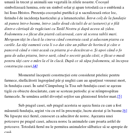
umană în trecut și animală sau vegetală în zilele noastre. Cocoșul
simbolizează lumina, este un simbol solar și apare totodată ca o emblemă a
lui Iisus Hristos. Prezența cocoșului purifică și n sacralizează orice loc,
ferindu-l de incidența haoticului și a întunericului.
Într-n colț de la fundație
să punea într-o basma, într-o zadie două căciulii de ai (usturoi) și o filă
dintr-o cărtiuță de rugăciuni cu Tatăl Nostru și după aceea să zidea.
Fodomentu s-o făcut din piatră calcaroasă, care să scotea tablii mari.
Mergeam tăți în clacă la cineva când construia casă și aduceam piatra cu
carăle. La tăți oamenii ceia li s-o dat câte un păhar de horincă și câte o
pancovă când o vinit acasă cu ptiatra și-o descărcat-o. Și apoi când o fo
gata de adus ptiatra, într-o sară, când o socotit gazda căsii, o făcut o masă
pentru tăți care o mărs la el în clacă. După ce să săpa fodomentu, să începea
construcția casei.
[4]
Momentul începerii construcției este considerat prielnic pentru
farmece, răufăcătorii îngropând păr și unghii care au aparținut vreunui mort,
în fundația casei. În satul Câmpulung la Tisa sub fundația casei se așezau
tigăi cu obiecte descântate, care se scoteau periodic și se reîmprospătau
farmecele. Se urmărea astfel divorțul soților sau ghinionul fetelor mari.
[5]
Sub pragul casei, sub pragul acesteia se așeza funia cu care a fost
măsurată fundația, argint viu cu rol în procreație, lucru atestat și în basme.
[6]
Nu lipsește nici fierul, cunoscut ca aducător de noroc. Așezarea unei
potcoave pe pragul casei, aducea noroc la animalele care poarta astfel de
potcoave. Totodată fierul nu le permitea animalelor sălbatice să se apropie de
casă.