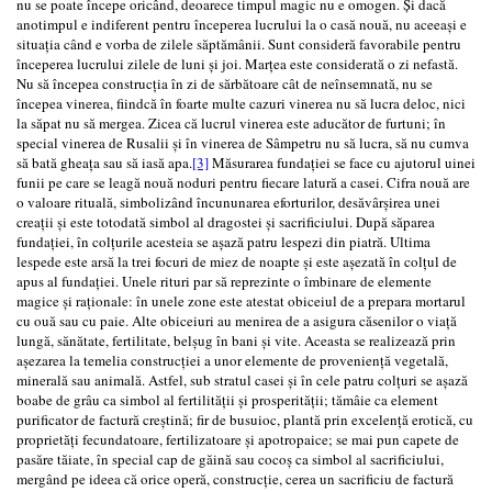
nu se poate începe oricând, deoarece timpul magic nu e omogen. Și dacă
anotimpul e indiferent pentru începerea lucrului la o casă nouă, nu aceeași e
situația când e vorba de zilele săptămânii. Sunt consideră favorabile pentru
începerea lucrului zilele de luni și joi. Marțea este considerată o zi nefastă.
Nu să începea construcția în zi de sărbătoare cât de neînsemnată, nu se
începea vinerea, fiindcă în foarte multe cazuri vinerea nu să lucra deloc, nici
la săpat nu să mergea. Zicea că lucrul vinerea este aducător de furtuni; în
special vinerea de Rusalii și în vinerea de Sâmpetru nu să lucra, să nu cumva
să bată gheața sau să iasă apa.
[3]
Măsurarea fundației se face cu ajutorul uinei
funii pe care se leagă nouă noduri pentru fiecare latură a casei. Cifra nouă are
o valoare rituală, simbolizând încununarea eforturilor, desăvârșirea unei
creații și este totodată simbol al dragostei și sacrificiului. După săparea
fundației, în colțurile acesteia se așază patru lespezi din piatră. Ultima
lespede este arsă la trei focuri de miez de noapte și este așezată în colțul de
apus al fundației. Unele rituri par să reprezinte o îmbinare de elemente
magice și raționale: în unele zone este atestat obiceiul de a prepara mortarul
cu ouă sau cu paie. Alte obiceiuri au menirea de a asigura căsenilor o viață
lungă, sănătate, fertilitate, belșug în bani și vite. Aceasta se realizează prin
așezarea la temelia construcției a unor elemente de proveniență vegetală,
minerală sau animală. Astfel, sub stratul casei și în cele patru colțuri se așază
boabe de grâu ca simbol al fertilității și prosperității; tămâie ca element
purificator de factură creștină; fir de busuioc, plantă prin excelență erotică, cu
proprietăți fecundatoare, fertilizatoare și apotropaice; se mai pun capete de
pasăre tăiate, în special cap de găină sau cocoș ca simbol al sacrificiului,
mergând pe ideea că orice operă, construcție, cerea un sacrificiu de factură