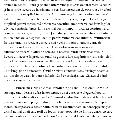
anume în centrul lumii și poate fi interpretat și în sens de întoarcere la centru
și în sens de trecere de la pământ la cer. Este interesant de observat că verbul
a construi nu se aplică tuturor lucrărilor umane, ci numai acelora menite să
înfrunte timpul, cum ar fi: o casă, un templu, o șosea, un pod. Construcția,
cioplitul pietrei reprezintă ordonarea haosului, armonizarea conform legilor
divine, a materiei brute. Din cele mai vechi timpuri ridicarea construcţiei a
cerut îndrăzneală, intuiţie, un simţ artistic şi inventiv, încărcătură simbolico -
mitică, încă de la alegerea locului pentru viitoarea construcţie. Pretutindeni
în lume omul a practicat din cele mai vechi timpuri o variată gamă de
obiceiuri cînd și-a construit casa. Aceste obiceiuri se situează în cadrul
riturilor de trecere, alături de cele de la naștere, nuntă înmormântare. În
fiecare din aceste împrejurări omul se găsește la o răspântie a vieții sale; ele îi
pot aduce noroc sau nenorocire. Tot așa și o casă nouă poate deschide
perspective de fericire pentru cel care ridică sau poate constitui începutul
unui lung șir de nenorociri. Omul primitiv a încercat să/și învingă soarta cu
mijloacele pe care i le punea la îndemână experiența magică, atunci când
decidea să-și ridice o casă.
Printre măsurile cele mai importante pe care li le ia omul spre a se
sustrage unui destin nefast la construirea unei case, este alegerea locului
curat
adică nebântuit sau neaflat în posesia duhurilor malefice. A le stingheri
prin ocuparea unei porțiuni din proprietatea acestora înseamnă a te expune
mâniei neîmpăcate a acestor duhuri foarte răzbunătoare. În concepție magică
există numai două categorii de locuri:
rele,
populate de ființte demonice care
trebuie ocolite cu orice preț și locuri
bune
care sunt foarte căutate de oameni.