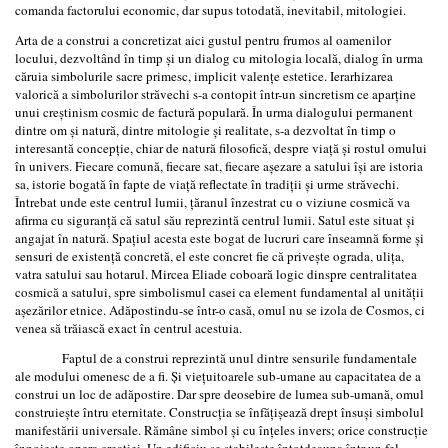
comanda factorului economic, dar supus totodată, inevitabil, mitologiei.
Arta de a construi a concretizat aici gustul pentru frumos al oamenilor
locului, dezvoltând în timp şi un dialog cu mitologia locală, dialog în urma
căruia simbolurile sacre primesc, implicit valenţe estetice. Ierarhizarea
valorică a simbolurilor străvechi s-a contopit într-un sincretism ce aparţine
unui creştinism cosmic de factură populară. În urma dialogului permanent
dintre om şi natură, dintre mitologie şi realitate, s-a dezvoltat în timp o
interesantă concepţie, chiar de natură filosofică, despre viaţă şi rostul omului
în univers. Fiecare comună, fiecare sat, fiecare aşezare a satului îşi are istoria
sa, istorie bogată în fapte de viaţă reflectate în tradiţii şi urme străvechi.
Întrebat unde este centrul lumii, ţăranul înzestrat cu o viziune cosmică va
afirma cu siguranţă că satul său reprezintă centrul lumii. Satul este situat şi
angajat în natură. Spaţiul acesta este bogat de lucruri care înseamnă forme şi
sensuri de existenţă concretă, el este concret fie că priveşte ograda, uliţa,
vatra satului sau hotarul. Mircea Eliade coboară logic dinspre centralitatea
cosmică a satului, spre simbolismul casei ca element fundamental al unităţii
aşezărilor etnice. Adăpostindu-se într-o casă, omul nu se izola de Cosmos, ci
venea să trăiască exact în centrul acestuia.
Faptul de a construi reprezintă unul dintre sensurile fundamentale
ale modului omenesc de a fi. Și viețuitoarele sub-umane au capacitatea de a
construi un loc de adăpostire. Dar spre deosebire de lumea sub-umană, omul
construiește întru eternitate. Construcția se înfățișează drept însuși simbolul
manifestării universale. Rămâne simbol și cu înțeles invers; orice construcție
înnoiește opera creației. Un edificiu se stabilește întotdeauna într-un fel