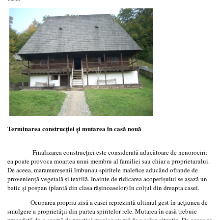
Terminarea construcției și mutarea în casă nouă
Finalizarea construcției este considerată aducătoare de nenorociri:
ea poate provoca moartea unui membru al familiei sau chiar a proprietarului.
De aceea, maramureșenii îmbunau spiritele malefice aducând ofrande de
proveniență vegetală și textilă. Înainte de ridicarea acoperișului se așază un
batic și pospan (plantă din clasa rășinoaselor) în colțul din dreapta casei.
Ocuparea propriu zisă a casei reprezintă ultimul gest în acțiunea de
smulgere a proprietății din partea spiritelor rele. Mutarea în casă trebuie
precedată de o seamă de practici magice cu rol de a salva situația. De aceea se