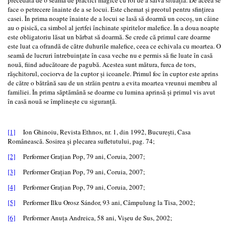
face o petrecere înainte de a se locui. Este chemat și preotul pentru sfințirea
casei. În prima noapte înainte de a locui se lasă să doarmă un cocoș, un câine
au o pisică, ca simbol al jertfei închinate spiritelor malefice. În a doua noapte
este obligatoriu lăsat un bărbat să doarmă. Se crede că primul care doarme
este luat ca ofrandă de către duhurile malefice, ceea ce echivala cu moartea. O
seamă de lucruri întrebuințate în casa veche nu e permis să fie luate în casă
nouă, fiind aducătoare de pagubă. Acestea sunt mătura, furca de tors,
rășchitorul, cociorva de la cuptor și icoanele. Primul foc în cuptor este aprins
de către o bătrână sau de un străin pentru a evita moartea vreunui membru al
familiei. În prima săptămână se doarme cu lumina aprinsă și primul vis avut
în casă nouă se împlinește cu siguranță.
[1]
Ion Ghinoiu, Revista Ethnos, nr. 1, din 1992, București, Casa
Românească. Sosirea și plecarea sufletutului, pag. 74;
[2]
Performer Grațian Pop, 79 ani, Coruia, 2007;
[3]
Performer Grațian Pop, 79 ani, Coruia, 2007;
[4]
Performer Grațian Pop, 79 ani, Coruia, 2007;
[5]
Performer Ilku Orosz Sándor, 93 ani, Câmpulung la Tisa, 2002;
[6]
Performer Anuța Andreica, 58 ani, Vișeu de Sus, 2002;