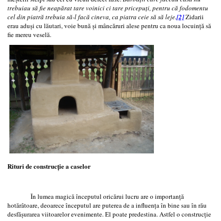
trebuiau să fie neapărat tare voinici ci tare pricepuți, pentru că fodomentu
cel din piatră trebuia să-l facă cineva, ca piatra ceie să să leje.
[2]
Zidarii
erau aduși cu lăutari, voie bună și mâncăruri alese pentru ca noua locuință să
fie mereu veselă.
Rituri de construcție a caselor
În lumea magică începutul oricărui lucru are o importanță
hotărâtoare, deoarece începutul are puterea de a influența în bine sau în rău
desfășurarea viitoarelor evenimente. El poate predestina. Astfel o construcție