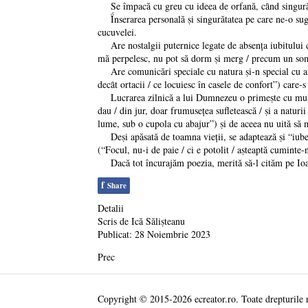
Se împacă cu greu cu ideea de orfană, cȃnd singurătat
Ḯnserarea personală ṣi singurătatea pe care ne-o suger
cucuvelei.
Are nostalgii puternice legate de absenţa iubitului care
mă perpelesc, nu pot să dorm ṣi merg / precum un somn
Are comunicări speciale cu natura ṣi-n special cu arbo
decȃt ortacii / ce locuiesc în casele de confort”) care-s
Lucrarea zilnică a lui Dumnezeu o primeṣte cu multă cu
dau / din jur, doar frumuseţea sufletească / ṣi a naturi
lume, sub o cupola cu abajur”) ṣi de aceea nu uită să
Deṣi apăsată de toamna vieţii, se adaptează ṣi “iubeṣt
(“Focul, nu-i de paie / ci e potolit / aṣteaptă cumint
Dacă tot încurajăm poezia, merită să-l cităm pe Ioan
f
Share
Detalii
Scris de
Ică Săliṣteanu
Publicat: 28 Noiembrie 2023
Prec
Copyright © 2015-2026 ecreator.ro. Toate drepturile 