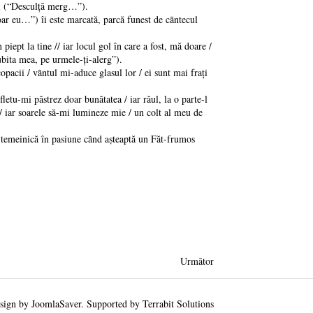
ni (“Desculţă merg…”).
oar eu…”) îi este marcată, parcă funest de cȃntecul
iept la tine // iar locul gol în care a fost, mă doare /
bita mea, pe urmele-ţi-alerg”).
acii / vȃntul mi-aduce glasul lor / ei sunt mai fraţi
etu-mi păstrez doar bunătatea / iar răul, la o parte-l
r / iar soarele să-mi lumineze mie / un colt al meu de
e temeinică în pasiune cȃnd aṣteaptă un Făt-frumos
Următor
sign by
JoomlaSaver
. Supported by
Terrabit Solutions