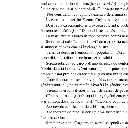
acei ce au mai puțin / din ecuație sunt scoși / ṣi margin
/ ṣi de ar putea, ți-ar pune piedică // lipsește un pic d
Noi considerăm că faptul că există o determină să cug
Încearcă asemenea lui Esenin, Coşbuc ş.a. genul episto
Deşi răutatea semenilor îi provoacă suferinţă, poeta e
îndreptarea ”păcătoşilor” Domnul Iisus s-a lăsat crucifi
Îşi mărturiseşte iubirea în mod partizan pentru năsă
Se întreabă naiv “cum ar fi fost” de n-ar exista natura
şi atunci n-ar avea cine să înţeleagă pustiul.
Versifică duios în frumosul stil popular în “Dorul”- “
lume rătăcit” arătându-ne latura ei sensibilă.
Separă iubirea (pe care-o strigă) de ideea de confort
întrebă de câtă iubire a văzut natura (“de-ar putea pove
dreptate când pretinde că fericirea îţi dă mai multă c
Între drumurile fireşti ale vieţii (dus-întors) mereu
gânduri inutile (“să nu rămân zăvorâtă în gânduri / c
Visează la eroul salvator al ideii de neam (de patrie) 
Cântă satul natal şi ambianţa lui înţelegând corect vr
a-şi vindeca dorul de locul natal (“aşteptând copii de p
Are nevoie ca orice om de echilibru, de armonie, de f
Are speranţe de bine, şi dorinţe de-a face parte dint
/ ce i se cuvine”).
Simte nevoia în “Cugetare de seară” să spună ce simte 