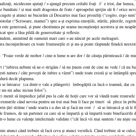
alizați, nicidecum ajutați / s-ajungă precum ceilalti frați // e trist, dar lumea, as
e bunătate / ṣi mai mult dragostea de frate / aproapelui sprijin săi fi / orice nevoi
ete şi atunci ne bucurăm că Descartes mai face prozeliţi (“cogito, ergo sum” 
lar (“Scrisoare, mamei”) spre a-şi exprima emoţiile, stările, părerile, regrete
ste generoasă, şi pune chestiunea pe seama inconştienţei acestora şi nu neapăra
cat spre a lăsa pildă de generozitate şi reflexie.
udeni, amintind de oamenii mari care s-au născut pe acele meleaguri.
 înconjurătoare cu toate frumuseţile ei şi nu-şi poate răspunde fiindcă neexistân
Foaie verde de mohor / cine-n lume n-are dor / de căsuţa părintească / de muşca
 (“iubirea nebuni să ne-o strigăm / să nu ţinem cont de cine ne vede / că nu ba
sti natura / câte poveşti de iubire a văzut”) unde toate există şi se întâmplă spr
ăldură decât plapuma.
 se întoarce (ca dintr-o vale a plângerii) îmbogăţită cu încă o toamnă, dar cu 
e nu-mi aduc niciun folos”).
menit să împiedice jaful pus la cale de hoţii care vor să vândă toate resursele ţ
emurile când nevoia pentru un trai mai bun îi face pe tineri să plece în pribeg
rin ţări străine / unde soarta i-a dus să-şi facă un rost / să se întoarcă şi să le
rumos, de un partener cu care să se împartă şi să împartă toate binefacerile d
r-o lume cu valenţe intelectuale validate (“cât încă vii mai suntem / nu nişte o
atunci când trebuie să facă ceva şi atunci versifică. Când trebuie să se culce, v