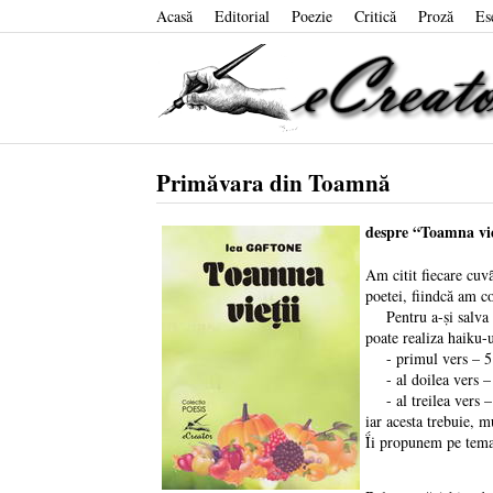
Acasă
Editorial
Poezie
Critică
Proză
Es
Primăvara din Toamnă
despre “Toamna vie
Am citit fiecare cuvȃ
poetei, fiindcă am co
Pentru a-ṣi salva des
poate realiza haiku-
- primul vers – 5 
- al doilea vers – 
- al treilea vers – 
iar acesta trebuie, m
Ḯi propunem pe tema