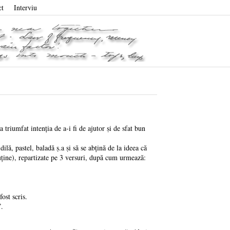
ct
Interviu
 triumfat intenţia de a-i fi de ajutor ṣi de sfat bun
lă, pastel, baladă ṣ.a ṣi să se abţină de la ideea că
puţine), repartizate pe 3 versuri, după cum urmează:
ost scris.
i”.