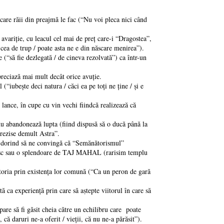
care răii din preajmă le fac (“Nu voi pleca nici când
variţie, cu leacul cel mai de preţ care-i “Dragostea”,
u cea de trup / poate asta ne e din născare menirea”).
 (“să fie dezlegată / de cineva rezolvată”) ca într-un
preciază mai mult decât orice avuţie.
“iubeşte deci natura / căci ea pe toţi ne ţine / şi e
lance, în cupe cu vin vechi fiindcă realizează că
nu abandonează lupta (fiind dispusă să o ducă până la
i prezise demult Astra”.
că dorind să ne convingă că “Semănătorismul”
inezesc sau o splendoare de TAJ MAHAL (rarisim templu
lătoria prin existenţa lor comună (“Ca un peron de gară
ca experienţă prin care să aṣtepte viitorul în care să
 pare să fi găsit cheia către un echilibru care poate
 că daruri ne-a oferit / vieţii, că nu ne-a părăsit”).