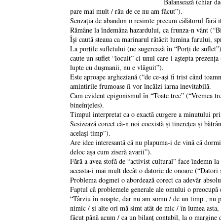
Balansează (chiar da
pare mai mult / rău de ce nu am făcut”).
Senzaţia de abandon o resimte precum călătorul fără itin
Rămâne la îndemâna hazardului, ca frunza-n vânt (“Bi
Îşi caută steaua ca marinarul rătăcit lumina farului, sp
La porţile sufletului (ne sugerează în “Porţi de suflet”)
caute un suflet “locuit” ci unul care-i aştepta prezenţa
lupte cu duşmanii, nu e vlăguit”).
Este aproape argheziană (“de ce-aşi fi trist când toamn
amintirile frumoase îi vor încălzi iarna inevitabilă.
Cam evident epigonismul în “Toate trec” (“Vremea trece
bineînţeles).
Timpul interpretat ca o exactă curgere a minutului prin 
Sesizează corect că-n noi coexistă şi tinereţea şi bătr
acelaşi timp”).
Are idee interesantă că nu plapuma-i de vină că dormi 
deloc aşa cum ziseră avarii”).
Fără a avea stofă de “activist cultural” face îndemn la
aceasta-i mai mult decât o datorie de onoare (“Datori s
Problema dogmei o abordează corect ca adevăr absolut, 
Faptul că problemele generale ale omului o preocupă e
“Târziu în noapte, dar nu am somn / de un timp , nu pre
nimic / ṣi alte ori mă simt atât de mic / în lumea asta
făcut până acum / ca un bilanț contabil, la o margine de