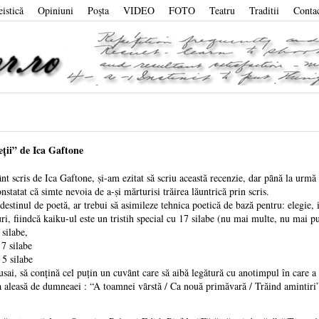
eistică
Opiniuni
Poşta
VIDEO
FOTO
Teatru
Traditii
Conta
ţii” de Ica Gaftone
nt scris de Ica Gaftone, ṣi-am ezitat să scriu această recenzie, dar pȃnă la urmă a
nstatat că simte nevoia de a-ṣi mărturisi trăirea lăuntrică prin scris.
tinul de poetă, ar trebui să asimileze tehnica poetică de bază pentru: elegie, idi
uri, fiindcă kaiku-ul este un tristih special cu 17 silabe (nu mai multe, nu mai 
silabe,
7 silabe
5 silabe
usai, să conţină cel puţin un cuvȃnt care să aibă legătură cu anotimpul în care a f
 aleasă de dumneaei : “A toamnei vȃrstă / Ca nouă primăvară / Trăind amintir