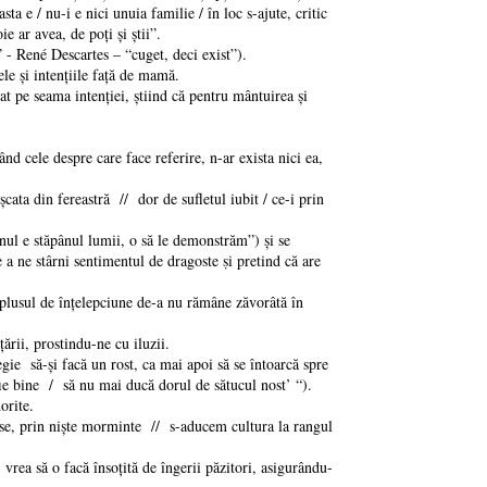
ta e / nu-i e nici unuia familie / în loc s-ajute, critic
e ar avea, de poți și știi”.
- René Descartes – “cuget, deci exist”).
le şi intenţiile faţă de mamă.
t pe seama intenţiei, ştiind că pentru mântuirea şi
d cele despre care face referire, n-ar exista nici ea,
ta din fereastră // dor de sufletul iubit / ce-i prin
nul e stăpânul lumii, o să le demonstrăm”) şi se
e a ne stârni sentimentul de dragoste ṣi pretind că are
plusul de înţelepciune de-a nu rămâne zăvorâtă în
ării, prostindu-ne cu iluzii.
ie să-şi facă un rost, ca mai apoi să se întoarcă spre
 fie bine / să nu mai ducă dorul de sătucul nost’ “).
orite.
ase, prin nişte morminte // s-aducem cultura la rangul
rea să o facă însoţită de îngerii păzitori, asigurându-