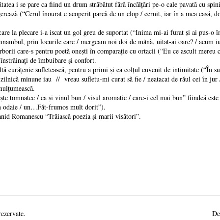
ea i se pare ca fiind un drum străbătut fără încălţări pe-o cale pavată cu spi
ează (“Cerul înourat e acoperit parcă de un clop / cernit, iar în a mea casă, d
 la plecare i-a iscat un gol greu de suportat (“Inima mi-ai furat ṣi ai pus-o în p
ambul, prin locurile care / mergeam noi doi de mȃnă, uitat-ai oare? / acum iu
rii care-s pentru poetă oneṣti în comparaţie cu ortacii (“Eu ce ascult mereu cop
 înstrăinaţi de îmbuibare ṣi confort.
răţenie sufletească, pentru a primi ṣi ea colţul cuvenit de intimitate (“Ḯn sufl
i zilnică minune iau // vreau sufletu-mi curat să fie / neatacat de răul cei în ju
 mulţumească.
e tomnatec / ca ṣi vinul bun / visul aromatic / care-i cel mai bun” fiindcă est
e-n odaie / un…Făt-frumos mult dorit”).
id Romanescu “Trăiască poezia ṣi marii visători”.
rezervate.
De