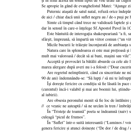
şi în felul acesta un somn lipsit de vise urâte iar cuget
Se apropie în gȃnd de evanghelistul Matei: “Ajunge zil
Puternic ataşată de satul natal, refuză orice îndepărt
de aici / chiar dacă unii suflet negru au / de-s puşi pe 
Simte că timpul când trece ne validează faptele şi em
dar în sensul în care-o înţelege Sf.Apostol Pavel în 1Co
Este bântuită de interogaţia shakespeariană “a fi, sau 
sfârşit, împreună, să împartă un viitor comun (“un vi
Micile bucurii le trăieşte înconjurată de ambianţa spaţ
Natura care în splendoarea ei este mai preţioasă şi îi 
mult mai valoroasă / decât să ai bani, maşini sau vile
Acceptă şi provocări la bătălii absurde ca cele ale lu
marea alergare după averi nu i-a folosit (“Doar cucerir
Are regretul neîmplinirii, când cu sinceritate ne mărt
90 de ani) îndemnându-se: “Să lupţi / să mi te înfrupţi
Îşi doreşte fericire cu condiţia să fie lăsată în pac
(curentul) încă-i valabil şi mai are boemii lui, ştiin
al iubirii).
Are obsesia peronului menit să fie loc de întȃlnire pe
// ce veṣnic ne aṣteaptă / să ne urcăm în tren / îmbrăţ
Ḯn “Tristeţe de toamnă” poeta se îndeamnă (naiv) să în
culeagă “picul de frumos”.
Ḯn “Suflet” într-o suită interesantă (“Luminos / voios /
genera fericire ṣi atunci doineṣte (“De dor / de drag / d