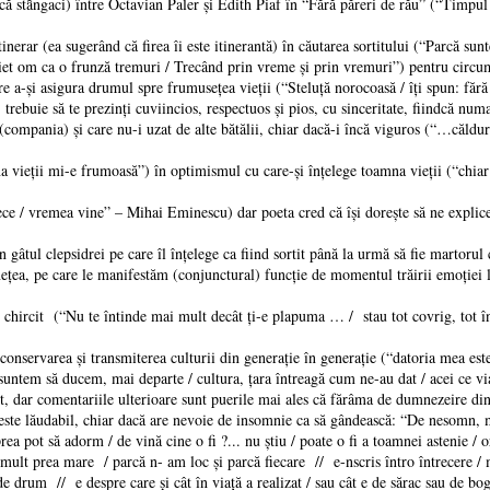
că stȃngaci) între Octavian Paler şi Edith Piaf în “Fără păreri de rău” (“Timpul
erar (ea sugerând că firea îi este itinerantă) în căutarea sortitului (“Parcă sunt
et om ca o frunză tremuri / Trecând prin vreme şi prin vremuri”) pentru circum
re a-şi asigura drumul spre frumuseţea vieţii (“Steluţă norocoasă / îţi spun: fără
 trebuie să te prezinţi cuviincios, respectuos şi pios, cu sinceritate, fiindcă num
 (compania) şi care nu-i uzat de alte bătălii, chiar dacă-i încă viguros (“…căldur
a vieţii mi-e frumoasă”) în optimismul cu care-şi înţelege toamna vieţii (“chiar
 / vremea vine” – Mihai Eminescu) dar poeta cred că îşi doreşte să ne explice că
gâtul clepsidrei pe care îl înţelege ca fiind sortit până la urmă să fie martorul 
âneţea, pe care le manifestăm (conjunctural) funcţie de momentul trăirii emoţiei l
chircit (“Nu te întinde mai mult decât ţi-e plapuma … / stau tot covrig, tot în 
 conservarea şi transmiterea culturii din generaţie în generaţie (“datoria mea est
untem să ducem, mai departe / cultura, ţara întreagă cum ne-au dat / acei ce viaţ
dar comentariile ulterioare sunt puerile mai ales că fărâma de dumnezeire din f
ste lăudabil, chiar dacă are nevoie de insomnie ca să gândească: “De nesomn, 
a pot să adorm / de vină cine o fi ?... nu știu / poate o fi a toamnei astenie / 
, mult prea mare / parcă n- am loc şi parcă fiecare // e-nscris întro întrecere / 
 drum // e despre care și cât în viață a realizat / sau cât e de sărac sau de boga