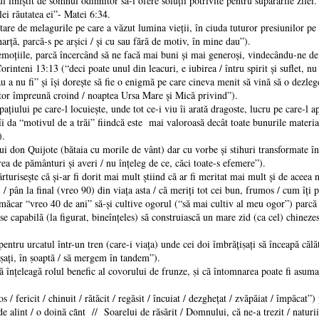
ul liniştit de somnul odihnitor să-i ofere soluţii potrivite pentru supărările zilei.
ei răutatea ei”- Matei 6:34.
are de melagurile pe care a văzut lumina vieţii, în ciuda tuturor presiunilor pe 
harţă, parcă-s pe arşici / şi cu sau fără de motiv, în mine dau”).
oţiile, parcă încercând să ne facă mai buni şi mai generoşi, vindecându-ne de a
rinteni 13:13 (“deci poate unul din leacuri, e iubirea / întru spirit şi suflet, n
a nu fi” şi îşi doreşte să fie o enigmă pe care cineva menit să vină să o dezlege
itor împreună croind / noaptea Ursa Mare şi Mică privind”).
iului pe care-l locuieşte, unde tot ce-i viu îi arată dragoste, lucru pe care-l a
da “motivul de a trăi” fiindcă este mai valoroasă decât toate bunurile material (
”).
i don Quijote (bătaia cu morile de vânt) dar cu vorbe şi stihuri transformate în 
ea de pământuri şi averi / nu înţeleg de ce, căci toate-s efemere”).
uriseşte că şi-ar fi dorit mai mult ştiind că ar fi meritat mai mult şi de aceea 
 / pân la final (vreo 90) din viaţa asta / că meriţi tot cei bun, frumos / cum îţ
e măcar “vreo 40 de ani” să-şi cultive ogorul (“să mai cultiv al meu ogor”) par
du-se capabilă (la figurat, bineînţeles) să construiască un mare zid (ca cel) ch
ntru urcatul într-un tren (care-i viaţa) unde cei doi îmbrăţiṣaţi să înceapă că
iṣaţi, în ṣoaptă / să mergem în tandem”).
ţeleagă rolul benefic al covorului de frunze, ṣi că întomnarea poate fi asumată 
 fericit / chinuit / rătăcit / regăsit / încuiat / dezgheţat / zvăpăiat / împăcat”)
e alint / o doină cȃnt // Soarelui de răsărit / Domnului, că ne-a trezit / naturii,