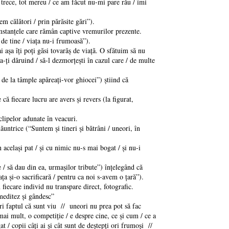
 trece, tot mereu / ce am făcut nu-mi pare rău / îmi
em călători / prin părăsite gări”).
stanţele care rămân captive vremurilor prezente.
 de tine / viaţa nu-i frumoasă”).
ai aşa îţi poţi găsi tovarăş de viaţă. O sfătuim să nu
a-ţi dăruind / să-l dezmorţeşti în cazul care / de multe
 de la tâmple apăreaţi-vor ghiocei”) ştiind că
 fiecare lucru are avers şi revers (la figurat,
clipelor adunate în veacuri.
ăuntrice (“Suntem şi tineri şi bătrâni / uneori, în
acelaşi pat / şi cu nimic nu-s mai bogat / şi nu-i
e / să dau din ea, urmaşilor tribute”) înţelegând că
a şi-o sacrificară / pentru ca noi s-avem o ţară”).
iecare individ nu transpare direct, fotografic.
meditez și gândesc”
ori faptul că sunt viu // uneori nu prea pot să fac
mai mult, o competiție / e despre cine, ce și cum / ce a
t / copii câți ai și cât sunt de deștepți ori frumoși //