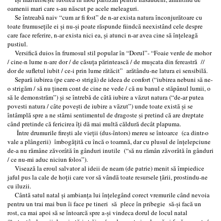
oamenii mari care s-au născut pe acele meleaguri.
Se întreabă naiv “cum ar fi fost” de n-ar exista natura înconjurătoare cu
toate frumuseţile ei şi nu-şi poate răspunde fiindcă neexistând cele despre
care face referire, n-ar exista nici ea, şi atunci n-ar avea cine să înţeleagă
pustiul.
Versifică duios în frumosul stil popular în “Dorul”- “Foaie verde de mohor
/ cine-n lume n-are dor / de căsuţa părintească / de muşcata din fereastră //
dor de sufletul iubit / ce-i prin lume rătăcit” arătându-ne latura ei sensibilă.
Separă iubirea (pe care-o strigă) de ideea de confort (“iubirea nebuni să ne-
o strigăm / să nu ţinem cont de cine ne vede / că nu banul e stăpânul lumii, o
să le demonstrăm”) şi se întrebă de câtă iubire a văzut natura (“de-ar putea
povesti natura / câte poveşti de iubire a văzut”) unde toate există şi se
întâmplă spre a ne stârni sentimentul de dragoste ṣi pretind că are dreptate
când pretinde că fericirea îţi dă mai multă căldură decât plapuma.
Între drumurile fireşti ale vieţii (dus-întors) mereu se întoarce (ca dintr-o
vale a plângerii) îmbogăţită cu încă o toamnă, dar cu plusul de înţelepciune
de-a nu rămâne zăvorâtă în gânduri inutile (“să nu rămân zăvorâtă în gânduri
/ ce nu-mi aduc niciun folos”).
Visează la eroul salvator al ideii de neam (de patrie) menit să împiedice
jaful pus la cale de hoţii care vor să vândă toate resursele ţării, prostindu-ne
cu iluzii.
Cântă satul natal şi ambianţa lui înţelegând corect vremurile când nevoia
pentru un trai mai bun îi face pe tineri să plece în pribegie să-şi facă un
rost, ca mai apoi să se întoarcă spre a-şi vindeca dorul de locul natal