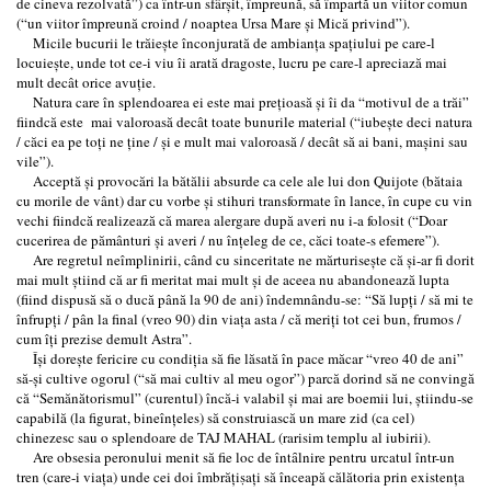
de cineva rezolvată”) ca într-un sfârşit, împreună, să împartă un viitor comun
(“un viitor împreună croind / noaptea Ursa Mare şi Mică privind”).
Micile bucurii le trăieşte înconjurată de ambianţa spaţiului pe care-l
locuieşte, unde tot ce-i viu îi arată dragoste, lucru pe care-l apreciază mai
mult decât orice avuţie.
Natura care în splendoarea ei este mai preţioasă şi îi da “motivul de a trăi”
fiindcă este mai valoroasă decât toate bunurile material (“iubeşte deci natura
/ căci ea pe toţi ne ţine / şi e mult mai valoroasă / decât să ai bani, maşini sau
vile”).
Acceptă şi provocări la bătălii absurde ca cele ale lui don Quijote (bătaia
cu morile de vânt) dar cu vorbe şi stihuri transformate în lance, în cupe cu vin
vechi fiindcă realizează că marea alergare după averi nu i-a folosit (“Doar
cucerirea de pământuri şi averi / nu înţeleg de ce, căci toate-s efemere”).
Are regretul neîmplinirii, când cu sinceritate ne mărturiseşte că şi-ar fi dorit
mai mult ştiind că ar fi meritat mai mult şi de aceea nu abandonează lupta
(fiind dispusă să o ducă până la 90 de ani) îndemnându-se: “Să lupţi / să mi te
înfrupţi / pân la final (vreo 90) din viaţa asta / că meriţi tot cei bun, frumos /
cum îţi prezise demult Astra”.
Îşi doreşte fericire cu condiţia să fie lăsată în pace măcar “vreo 40 de ani”
să-şi cultive ogorul (“să mai cultiv al meu ogor”) parcă dorind să ne convingă
că “Semănătorismul” (curentul) încă-i valabil şi mai are boemii lui, ştiindu-se
capabilă (la figurat, bineînţeles) să construiască un mare zid (ca cel)
chinezesc sau o splendoare de TAJ MAHAL (rarisim templu al iubirii).
Are obsesia peronului menit să fie loc de întȃlnire pentru urcatul într-un
tren (care-i viaţa) unde cei doi îmbrăţiṣaţi să înceapă călătoria prin existenţa