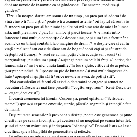
dacă are nevoie de insomnie ca să gândească: “De nesomn, meditez și
gândesc”
“Târziu în noapte, dar nu am somn / de un timp , nu prea pot să adorm / de
vină cine o fi ?... nu știu / poate o fi a toamnei astenie / ori faptul că sunt viu
// uneori nu prea pot să fac nimic / ṣi alte ori mă simt atât de mic / în lumea
asta, mult prea mare / parcă n- am loc şi parcă fiecare // e-nscris întro
întrecere / mai mult, o competiție / e despre cine, ce și cum / ce a făcut până
acum / ca un bilanț contabil, la o margine de drum // e despre care și cât în
viață a realizat / sau cât e de sărac sau de bogat / copii câți ai și cât sunt de
deștepți ori frumoși // acei ce au mai puțin / din ecuație sunt scoși / ṣi
marginalizați, nicidecum ajutați / s-ajungă precum ceilalti frați // e trist, dar
lumea, asta e / nu-i e nici unuia familie / în loc s-ajute, critic / ṣi de ar putea,
ți-ar pune piedică // lipsește un pic de bunătate / ṣi mai mult dragostea de
frate / aproapelui sprijin săi fi / orice nevoie ar avea, de poți și știi”.
Noi considerăm că faptul că există o determină să cugete şi atunci ne
bucurăm că Descartes mai face prozeliţi (“cogito, ergo sum” - René Descartes
– “cuget, deci exist”).
Încearcă asemenea lui Esenin, Coşbuc ş.a. genul epistolar (“Scrisoare,
mamei”) spre a-şi exprima emoţiile, stările, părerile, regretele şi intenţiile faţă
de mamă.
Deşi răutatea semenilor îi provoacă suferinţă, poeta este generoasă, şi pune
chestiunea pe seama inconştienţei acestora şi nu neapărat pe seama intenţiei,
ştiind că pentru mântuirea şi îndreptarea ”păcătoşilor” Domnul Iisus s-a lăsat
crucificat spre a lăsa pildă de generozitate şi reflexie.
Îşi mărturiseşte iubirea în mod partizan pentru năsăudeni, amintind de