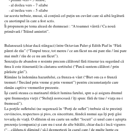
- al doilea vers – 7 silabe
- al treilea vers – 5 silabe
iar acesta trebuie, musai, să conţină cel puţin un cuvȃnt care să aibă legătură
cu anotimpul în care a fost scris.
Ḯi propunem pe tema aleasă de dumneaei : “A toamnei vȃrstă / Ca nouă
primăvară / Trăind amintiri”.
Balansează (chiar dacă stȃngaci) între Octavian Paler şi Edith Piaf în “Fără
păreri de rău” (“Timpul trece, tot mereu / ce am făcut nu-mi pare rău / îmi pare
mai mult / rău de ce nu am făcut”).
Senzaţia de abandon o resimte precum călătorul fără itinerar (ea sugerând că
firea îi este itinerantă) în căutarea sortitului (“Parcă suntem călători / prin
părăsite gări”).
Rămâne la îndemâna hazardului, ca frunza-n vânt (“Biet om ca o frunză
tremuri / Trecând prin vreme şi prin vremuri”) pentru circumstanţele care
rămân captive vremurilor prezente.
Îşi caută steaua ca marinarul rătăcit lumina farului, spre a-şi asigura drumul
spre frumuseţea vieţii (“Steluţă norocoasă / îţi spun: fără de tine / viaţa nu-i
frumoasă”).
La porţile sufletului (ne sugerează în “Porţi de suflet”) trebuie să te prezinţi
cuviincios, respectuos şi pios, cu sinceritate, fiindcă numai aşa îţi poţi găsi
tovarăş de viaţă. O sfătuim să nu caute un suflet “locuit” ci unul care-i aştepta
prezenţa (compania) şi care nu-i uzat de alte bătălii, chiar dacă-i încă viguros
(“…căldura-ţi dăruind / să-l dezmorţeşti în cazul care / de multe lupte cu