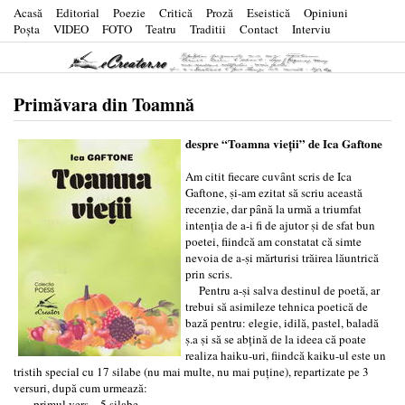
Acasă
Editorial
Poezie
Critică
Proză
Eseistică
Opiniuni
Poşta
VIDEO
FOTO
Teatru
Traditii
Contact
Interviu
Primăvara din Toamnă
despre “Toamna vieţii” de Ica Gaftone
Am citit fiecare cuvȃnt scris de Ica
Gaftone, ṣi-am ezitat să scriu această
recenzie, dar pȃnă la urmă a triumfat
intenţia de a-i fi de ajutor ṣi de sfat bun
poetei, fiindcă am constatat că simte
nevoia de a-ṣi mărturisi trăirea lăuntrică
prin scris.
Pentru a-ṣi salva destinul de poetă, ar
trebui să asimileze tehnica poetică de
bază pentru: elegie, idilă, pastel, baladă
ṣ.a ṣi să se abţină de la ideea că poate
realiza haiku-uri, fiindcă kaiku-ul este un
tristih special cu 17 silabe (nu mai multe, nu mai puţine), repartizate pe 3
versuri, după cum urmează:
- primul vers – 5 silabe,