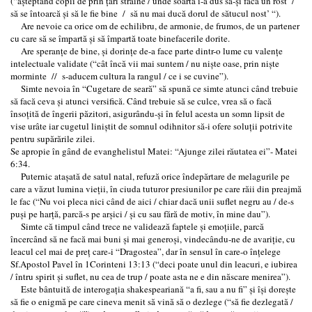
(“aşteptând copii de prin ţări străine / unde soarta i-a dus să-şi facă un rost /
să se întoarcă şi să le fie bine / să nu mai ducă dorul de sătucul nost’ “).
Are nevoie ca orice om de echilibru, de armonie, de frumos, de un partener
cu care să se împartă şi să împartă toate binefacerile dorite.
Are speranţe de bine, şi dorinţe de-a face parte dintr-o lume cu valenţe
intelectuale validate (“cât încă vii mai suntem / nu nişte oase, prin nişte
morminte // s-aducem cultura la rangul / ce i se cuvine”).
Simte nevoia în “Cugetare de seară” să spună ce simte atunci când trebuie
să facă ceva şi atunci versifică. Când trebuie să se culce, vrea să o facă
însoţită de îngerii păzitori, asigurându-şi în felul acesta un somn lipsit de
vise urâte iar cugetul liniştit de somnul odihnitor să-i ofere soluţii potrivite
pentru supărările zilei.
Se apropie în gȃnd de evanghelistul Matei: “Ajunge zilei răutatea ei”- Matei
6:34.
Puternic ataşată de satul natal, refuză orice îndepărtare de melagurile pe
care a văzut lumina vieţii, în ciuda tuturor presiunilor pe care răii din preajmă
le fac (“Nu voi pleca nici când de aici / chiar dacă unii suflet negru au / de-s
puşi pe harţă, parcă-s pe arşici / şi cu sau fără de motiv, în mine dau”).
Simte că timpul când trece ne validează faptele şi emoţiile, parcă
încercând să ne facă mai buni şi mai generoşi, vindecându-ne de avariţie, cu
leacul cel mai de preţ care-i “Dragostea”, dar în sensul în care-o înţelege
Sf.Apostol Pavel în 1Corinteni 13:13 (“deci poate unul din leacuri, e iubirea
/ întru spirit şi suflet, nu cea de trup / poate asta ne e din născare menirea”).
Este bântuită de interogaţia shakespeariană “a fi, sau a nu fi” şi îşi doreşte
să fie o enigmă pe care cineva menit să vină să o dezlege (“să fie dezlegată /