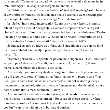
lor comună (“Ca un peron de gară // ce veṣnic ne aṣteaptă / să ne urcăm în
tren / îmbrăţiṣaţi, în ṣoaptă / să mergem în tandem”).
Ḯn “Tristeţe de toamnă” poeta se îndeamnă (naiv) să înţeleagă rolul benefic
al covorului de frunze, ṣi că întomnarea poate fi asumată ca experienţă prin
care să aṣtepte viitorul în care să culeagă “picul de frumos”.
Ḯn “Suflet” într-o suită interesantă (“Luminos / voios / fericit / chinuit /
rătăcit / regăsit / încuiat / dezgheţat / zvăpăiat / împăcat”) pare să fi găsit
cheia către un echilibru care poate genera fericire ṣi atunci doineṣte (“De dor
/ de drag / de alint / o doină cȃnt // Soarelui de răsărit / Domnului, că ne-a
trezit / naturii, că daruri ne-a oferit / vieţii, că nu ne-a părăsit”).
Se împacă cu greu cu ideea de orfană, cȃnd singurătatea i se pare ca fiind
un drum străbătut fără încălţări pe-o cale pavată cu spini (“Desculţă
merg…”).
Ḯnserarea personală ṣi singurătatea pe care ne-o sugerează (“Cerul înourat e
acoperit parcă de un clop / cernit, iar în a mea casă, doar eu…”) îi este
marcată, parcă funest de cȃntecul cucuvelei.
Are nostalgii puternice legate de absenţa iubitului care la plecare i-a iscat
un gol greu de suportat (“Inima mi-ai furat ṣi ai pus-o în piept la tine // iar
locul gol în care a fost, mă doare / mă perpelesc, nu pot să dorm ṣi merg /
precum un somnambul, prin locurile care / mergeam noi doi de mȃnă, uitat-ai
oare? / acum iubita mea, pe urmele-ţi-alerg”).
Are comunicări speciale cu natura ṣi-n special cu arborii care-s pentru
poetă oneṣti în comparaţie cu ortacii (“Eu ce ascult mereu copacii / vȃntul
mi-aduce glasul lor / ei sunt mai fraţi decȃt ortacii / ce locuiesc în casele de
confort”) care-s înstrăinaţi de îmbuibare ṣi confort.