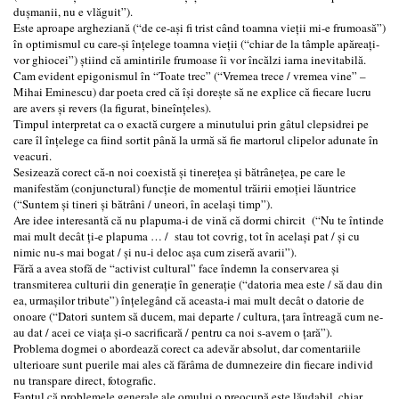
duşmanii, nu e vlăguit”).
Este aproape argheziană (“de ce-aşi fi trist când toamna vieţii mi-e frumoasă”)
în optimismul cu care-şi înţelege toamna vieţii (“chiar de la tâmple apăreaţi-
vor ghiocei”) ştiind că amintirile frumoase îi vor încălzi iarna inevitabilă.
Cam evident epigonismul în “Toate trec” (“Vremea trece / vremea vine” –
Mihai Eminescu) dar poeta cred că îşi doreşte să ne explice că fiecare lucru
are avers şi revers (la figurat, bineînţeles).
Timpul interpretat ca o exactă curgere a minutului prin gâtul clepsidrei pe
care îl înţelege ca fiind sortit până la urmă să fie martorul clipelor adunate în
veacuri.
Sesizează corect că-n noi coexistă şi tinereţea şi bătrâneţea, pe care le
manifestăm (conjunctural) funcţie de momentul trăirii emoţiei lăuntrice
(“Suntem şi tineri şi bătrâni / uneori, în acelaşi timp”).
Are idee interesantă că nu plapuma-i de vină că dormi chircit (“Nu te întinde
mai mult decât ţi-e plapuma … / stau tot covrig, tot în acelaşi pat / şi cu
nimic nu-s mai bogat / şi nu-i deloc aşa cum ziseră avarii”).
Fără a avea stofă de “activist cultural” face îndemn la conservarea şi
transmiterea culturii din generaţie în generaţie (“datoria mea este / să dau din
ea, urmaşilor tribute”) înţelegând că aceasta-i mai mult decât o datorie de
onoare (“Datori suntem să ducem, mai departe / cultura, ţara întreagă cum ne-
au dat / acei ce viaţa şi-o sacrificară / pentru ca noi s-avem o ţară”).
Problema dogmei o abordează corect ca adevăr absolut, dar comentariile
ulterioare sunt puerile mai ales că fărâma de dumnezeire din fiecare individ
nu transpare direct, fotografic.
Faptul că problemele generale ale omului o preocupă este lăudabil, chiar