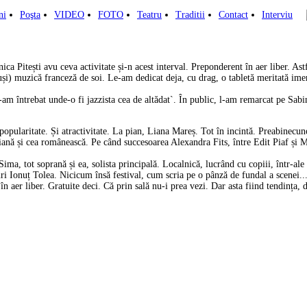
ni
Poşta
VIDEO
FOTO
Teatru
Traditii
Contact
Interviu
a Pitești avu ceva activitate și-n acest interval. Preponderent în aer liber. As
tuși) muzică franceză de soi. Le-am dedicat deja, cu drag, o tabletă meritată ime
 întrebat unde-o fi jazzista cea de altădat`. În public, l-am remarcat pe Sabi
opularitate. Și atractivitate. La pian, Liana Mareș. Tot în incintă. Preabinecun
iană și cea românească. Pe când succesoarea Alexandra Fits, între Edit Piaf și
, tot soprană și ea, solista principală. Localnică, lucrând cu copiii, într-ale 
uri Ionuț Tolea. Nicicum însă festival, cum scria pe o pânză de fundal a scenei
er liber. Gratuite deci. Că prin sală nu-i prea vezi. Dar asta fiind tendința, d