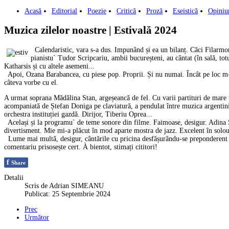
Acasă
Editorial
Poezie
Critică
Proză
Eseistică
Opiniu
Muzica zilelor noastre | Estivală 2024
Calendaristic, vara s-a dus. Impunând și ea un bilanț. Căci Filarmonic
pianistu` Tudor Scripcariu, ambii bucureșteni, au cântat (în sală, to
Katharsis și cu altele asemeni...
Apoi, Ozana Barabancea, cu piese pop. Proprii. Și nu numai. Încât pe loc m-am
câteva vorbe cu el.
A urmat soprana Mădălina Stan, argeșeancă de fel. Cu varii partituri de mare p
acompaniată de Ștefan Doniga pe claviatură, a pendulat între muzica argentin
orchestra instituției gazdă. Dirijor, Tiberiu Oprea...
Același și la programu` de teme sonore din filme. Faimoase, desigur. Adina Sima
divertisment. Mie mi-a plăcut în mod aparte mostra de jazz. Excelent în solo
Lume mai multă, desigur, cântările cu pricina desfășurându-se preponderent în a
comentariu prisosește cert. À bientot, stimați cititori!
f
Share
Detalii
Scris de
Adrian SIMEANU
Publicat: 25 Septembrie 2024
Prec
Următor