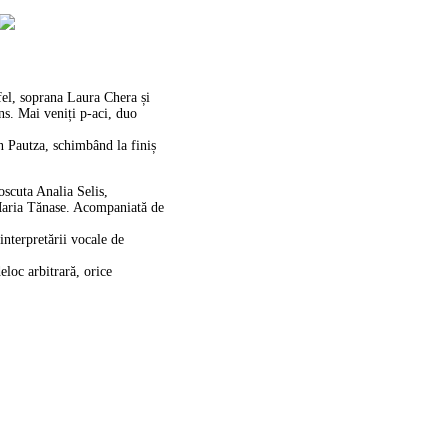
tfel, soprana Laura Chera și
ns. Mai veniți p-aci, duo
n Pautza, schimbând la finiș
oscuta Analia Selis,
 Maria Tănase. Acompaniată de
interpretării vocale de
...
eloc arbitrară, orice