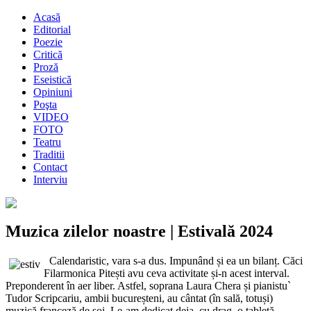
Acasă
Editorial
Poezie
Critică
Proză
Eseistică
Opiniuni
Poşta
VIDEO
FOTO
Teatru
Traditii
Contact
Interviu
Muzica zilelor noastre | Estivală 2024
Calendaristic, vara s-a dus. Impunând și ea un bilanț. Căci
Filarmonica Pitești avu ceva activitate și-n acest interval.
Preponderent în aer liber. Astfel, soprana Laura Chera și pianistu`
Tudor Scripcariu, ambii bucureșteni, au cântat (în sală, totuși)
muzică franceză de soi. Le-am dedicat deja, cu drag, o tabletă