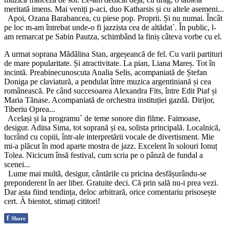
meritată imens. Mai veniți p-aci, duo Katharsis și cu altele asemeni...
Apoi, Ozana Barabancea, cu piese pop. Proprii. Și nu numai. Încât
pe loc m-am întrebat unde-o fi jazzista cea de altădat`. În public, l-
am remarcat pe Sabin Pautza, schimbând la finiș câteva vorbe cu el.
A urmat soprana Mădălina Stan, argeșeancă de fel. Cu varii partituri
de mare popularitate. Și atractivitate. La pian, Liana Mareș. Tot în
incintă. Preabinecunoscuta Analia Selis, acompaniată de Ștefan
Doniga pe claviatură, a pendulat între muzica argentiniană și cea
românească. Pe când succesoarea Alexandra Fits, între Edit Piaf și
Maria Tănase. Acompaniată de orchestra instituției gazdă. Dirijor,
Tiberiu Oprea...
Același și la programu` de teme sonore din filme. Faimoase,
desigur. Adina Sima, tot soprană și ea, solista principală. Localnică,
lucrând cu copiii, într-ale interpretării vocale de divertisment. Mie
mi-a plăcut în mod aparte mostra de jazz. Excelent în solouri Ionuț
Tolea. Nicicum însă festival, cum scria pe o pânză de fundal a
scenei...
Lume mai multă, desigur, cântările cu pricina desfășurându-se
preponderent în aer liber. Gratuite deci. Că prin sală nu-i prea vezi.
Dar asta fiind tendința, deloc arbitrară, orice comentariu prisosește
cert. À bientot, stimați cititori!
f
Share