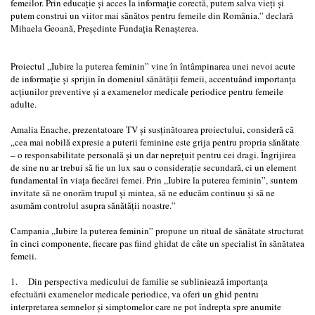
femeilor. Prin educație și acces la informație corectă, putem salva vieți și
putem construi un viitor mai sănătos pentru femeile din România.” declară
Mihaela Geoană, Președinte Fundația Renașterea.
Proiectul „Iubire la puterea feminin” vine în întâmpinarea unei nevoi acute
de informație și sprijin în domeniul sănătății femeii, accentuând importanța
acțiunilor preventive și a examenelor medicale periodice pentru femeile
adulte.
Amalia Enache, prezentatoare TV și susținătoarea proiectului, consideră că
„cea mai nobilă expresie a puterii feminine este grija pentru propria sănătate
– o responsabilitate personală și un dar neprețuit pentru cei dragi. Îngrijirea
de sine nu ar trebui să fie un lux sau o considerație secundară, ci un element
fundamental în viața fiecărei femei. Prin „Iubire la puterea feminin”, suntem
invitate să ne onorăm trupul și mintea, să ne educăm continuu și să ne
asumăm controlul asupra sănătății noastre.”
Campania „Iubire la puterea feminin” propune un ritual de sănătate structurat
în cinci componente, fiecare pas fiind ghidat de câte un specialist în sănătatea
femeii.
1. Din perspectiva medicului de familie se subliniează importanța
efectuării examenelor medicale periodice, va oferi un ghid pentru
interpretarea semnelor și simptomelor care ne pot îndrepta spre anumite