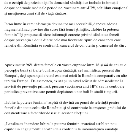
de o echipă de profesioniști în domeniul sănătății ce include informații
despre controale medicale periodice, vaccinare anti-HPV, echilibru emoțional
și menținerea unui stil de viață sănătos.
Într-o lume în care informația devine tot mai accesibilă, dar este adesea
fragmentată sau provine din surse fără temei științific, „Iubire la puterea
feminin” își propune să ofere informații corecte privind sănătatea femeii
despre prevenția a două dintre cele mai frecvente tipuri de cancer cu care
femeile din România se confruntă, cancerul de col uterin și cancerul de sân .
Aproximativ 96% dintre femeile cu vârste cuprinse între 16 şi 44 de ani au o
percepție bună și foarte bună asupra sănătății, cel mai ridicat procent din
Europa1, deși speranța de viață este mai mică în România comparativ cu alte
țări din Europa . De asemenea, există și un nivel scăzut de adresabilitate la
servicii de prevenție primară, precum vaccinarea anti-HPV, sau la controale
periodice preventive care permit depistarea unor boli în stadii timpurii.
„Iubire la puterea feminin” aspiră să devină un punct de referință pentru
femeile din toate colțurile României și să contribuie la creșterea gradului de
conștientizare a factorilor de risc ai acestor afecțiuni.
„Lansăm cu încredere Iubire la puterea feminin, marcând astfel un nou
capitol în angajamentul nostru de a contribui la îmbunătățirea sănătății