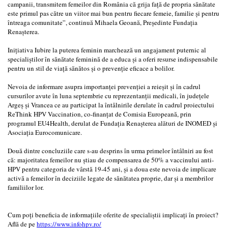
campanii, transmitem femeilor din România că grija față de propria sănătate
este primul pas către un viitor mai bun pentru fiecare femeie, familie și pentru
întreaga comunitate”, continuă Mihaela Geoană, Președinte Fundația
Renașterea.
Inițiativa Iubire la puterea feminin marchează un angajament puternic al
specialiștilor în sănătate feminină de a educa și a oferi resurse indispensabile
pentru un stil de viață sănătos și o prevenție eficace a bolilor.
Nevoia de informare asupra importanței prevenției a reieșit și în cadrul
cursurilor avute în luna septembrie cu reprezentanții medicali, în județele
Argeș și Vrancea ce au participat la întâlnirile derulate în cadrul proiectului
ReThink HPV Vaccination, co-finanțat de Comisia Europeană, prin
programul EU4Health, derulat de Fundația Renașterea alături de INOMED și
Asociația Eurocomunicare.
Două dintre concluziile care s-au desprins în urma primelor întâlniri au fost
că: majoritatea femeilor nu știau de compensarea de 50% a vaccinului anti-
HPV pentru categoria de vârstă 19-45 ani, și a doua este nevoia de implicare
activă a femeilor în deciziile legate de sănătatea proprie, dar și a membrilor
familiilor lor.
Cum poți beneficia de informațiile oferite de specialiștii implicați în proiect?
Află de pe
https://www.infohpv.ro/