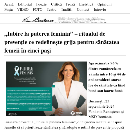
Acasă
Editorial
Poezie
Critică
Proză
Eseistică
Opiniuni
Poşta
VIDEO
FOTO
Teatru
Traditii
Contact
Interviu
„Iubire la puterea feminin” – ritualul de
prevenție ce redefinește grija pentru sănătatea
femeii în cinci pași
Aproximativ 96%
dintre româncele cu
vârsta între 16 și 44 de
ani consideră starea
lor de sănătate ca fiind
bună sau foarte bună
București, 23
septembrie 2024 -
Fundația Renașterea și
MSD România
lansează proiectul „Iubire la puterea feminin”, o inițiativă menită să inspire
femeile să-și prioritizeze sănătatea și să adopte o rutină de prevenție propusă