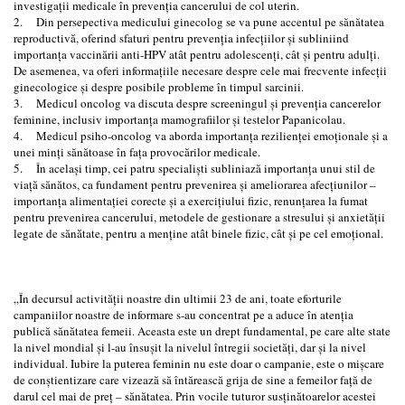
investigații medicale în prevenția cancerului de col uterin.
2. Din persepectiva medicului ginecolog se va pune accentul pe sănătatea
reproductivă, oferind sfaturi pentru prevenția infecțiilor și subliniind
importanța vaccinării anti-HPV atât pentru adolescenți, cât și pentru adulți.
De asemenea, va oferi informațiile necesare despre cele mai frecvente infecții
ginecologice și despre posibile probleme în timpul sarcinii.
3. Medicul oncolog va discuta despre screeningul și prevenția cancerelor
feminine, inclusiv importanța mamografiilor și testelor Papanicolau.
4. Medicul psiho-oncolog va aborda importanța rezilienței emoționale și a
unei minți sănătoase în fața provocărilor medicale.
5. În același timp, cei patru specialiști subliniază importanța unui stil de
viață sănătos, ca fundament pentru prevenirea și ameliorarea afecțiunilor –
importanța alimentației corecte și a exercițiului fizic, renunțarea la fumat
pentru prevenirea cancerului, metodele de gestionare a stresului și anxietății
legate de sănătate, pentru a menține atât binele fizic, cât și pe cel emoțional.
„În decursul activității noastre din ultimii 23 de ani, toate eforturile
campaniilor noastre de informare s-au concentrat pe a aduce în atenția
publică sănătatea femeii. Aceasta este un drept fundamental, pe care alte state
la nivel mondial și l-au însușit la nivelul întregii societăți, dar și la nivel
individual. Iubire la puterea feminin nu este doar o campanie, este o mișcare
de conștientizare care vizează să întărească grija de sine a femeilor față de
darul cel mai de preț – sănătatea. Prin vocile tuturor susținătoarelor acestei