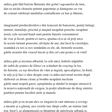
atâtea gări fără batiste fluturate din golul vagoanelor de tren,
dar cu urcări chinuite printre papornițe și damigene cu vin
de cotnari odobești murfatlar contrafăcute cu har și dăruire,
imaginarul producătorilor e din teancuri de bancnote, pereți întregi,
turnuri, turnulețe, piscină și mașină neapărat porsche, neapărat
nouă, cele second hand sunt pentru fraierii consumatori
de vise și licori, pentru ei zarva, spaima că n-ai să poți urca
în aceste trenuri ponosite, răvășite de ani, dar încă în circulație,
seamănă cu noi și noi semănăm cu ele, ah, trenurile noastre,
gările noastre din veacul trecut și din cel care poate-o să vină!
atâtea gări și niciuna albastră, la cele mici, haltele năpădite
de iarbă de șoareci de lilieci cu scânduri de coșciug în loc
de ferestre, cu uși deschise de vânt și rugină, apocaliptice, în fond,
te uiți și-ți faci o idee despre cum va arăta universul nostru după
războiul cu drone clone și bombe neapărat nucleare
gările mari respiră greoi, așteptându-și rândul la terapie intensivă
la rezerva națională de oxigen, la porții alinătoare de drog sintetic
purtător printre luceferi stele și manele
atâtea gări și eu m-am ales cu singura în care miroase a covrigi
a moarte și a găinaț, aici ciorile trec drept corbi, au statuie (mă
rog, bust!), se alimentează cu firimituri de mitologie urbană și,