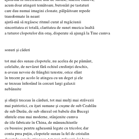
acum doar atingeri temătoare, butonări pe tastaturi
care dau numai imagini clonate, pâlpâitoare repede
transformate în neant
ajută-mă să regăsesc ritmul curat al rugăciunii
sinceritatea ei totală, claritatea de sunet muzica înaltă
a tuturor clopotelor din oraș, disperate să ajungă la Tine cumva
sonuri și căderi
tot mai des sunau clopotele, nu acelea de pe pământ,
celelalte, de nevăzut fără ochiul credinței deschis,
n-aveau nevoie de frânghii terestre, orice sfânt
în trecere pe acolo le atingea cu un deget și ele
se trezeau înfiorând în cercuri largi galaxii
nebănuite
și sfinții treceau în cârduri, tot mai mulți mai străvezii
mai patriotici, cu ițari sumane și cușme de sub Ceahlău
de sub Durău, de sub sfinxul ori babele din Bucegi
sfintele erau mai moderne, stânjenite cumva
de iile fabricate în China, de mănunchiurile
cu busuioc pentru agheasmă legate cu tricolor, dar
conta prea puțin, clopotele sunau la fel de cristalin
degetele care le atingeau, tot mai străvezii, își luau