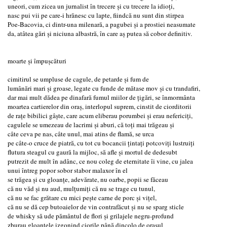
uneori, cum zicea un jurnalist în trecere și cu trecere la idioți,
nasc pui vii pe care-i hrănesc cu lapte, fiindcă nu sunt din stirpea
Poe-Bacovia, ci dintr-una milenară, a pagubei și a prostiei neasumate
da, atâtea gări și niciuna albastră, în care aș putea să cobor definitiv.
moarte și împușcături
cimitirul se umpluse de cagule, de petarde și fum de
lumânări mari și groase, legate cu funde de mătase mov și cu trandafiri,
dar mai mult dădea pe dinafară fumul miilor de țigări, se înmormânta
moartea cartierelor din oraș, interlopul suprem, cinstit de ciorditorii
de rațe bibilici gâște, care acum eliberau porumbei și erau nefericiți,
cagulele se umezeau de lacrimi și aburi, că toți mai trăgeau și
câte ceva pe nas, câte unul, mai atins de flamă, se urca
pe câte-o cruce de piatră, cu tot cu bocancii țintați potcoviți lustruiți
flutura steagul cu gaură la mijloc, să afle și mortul de dedesubt
putrezit de mult în adânc, ce nou coleg de eternitate îi vine, cu jalea
unui întreg popor sobor stabor malaxor în el
se trăgea și cu gloanțe, adevărate, nu oarbe, popii se făceau
că nu văd și nu aud, mulțumiți că nu se trage cu tunul,
că nu se fac grătare cu mici pește carne de porc și vițel,
că nu se dă cep butoaielor de vin contrafăcut și nu se sparg sticle
de whisky să ude pământul de flori și grilajele negru-profund
zburau gloanțele izgonind ciorile până dincolo de orașul