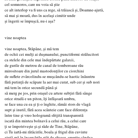
cel somnoros, care nu voia să știe
ce alt interlop va fi uns ca rege, să trăiască și, Doamne-ajută,
să mai și moară, dus în același cimitir unde
și îngerii se împușcă, nu-i așa?
vine noaptea
vine noaptea, Stăpâne, și mă tem
de ochii cei mulți ai dușmanului, punctiformi strălucitori
ca stelele din cele mai îndepărtate galaxii,
de gurile de metrou de canal de tomberoane rău
mirositoare din jurul mastodonților cu ciorchini
de suflete zvârcolindu-se mușcându-se haotic înăuntru
fără putință de scăpare la aer mai curat, sub cer și sub nori
mă tem în orice secundă până și
să merg pe jos, prin orașul cu artere subțiri fără sânge
orice stradă e un piton, îți înfășoară umbra,
se face una cu ea și ți-o înghite, rămâi stors de vlagă
supt și inutil, fără acea scânteie care face diferența
între tine și vreo hologramă sfrijită transparentă
iscată din mintea bolnavă a celui rău, a celui care
ți se împotrivește și-și râde de Tine, Stăpâne,
ci Tu iartă-mi rătăcirile, boala și frigul din cuvinte
ajută-mă în încercările atât de sfioase, smerite cândva,