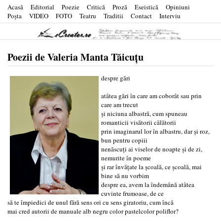
Acasă
Editorial
Poezie
Critică
Proză
Eseistică
Opiniuni
Poşta
VIDEO
FOTO
Teatru
Traditii
Contact
Interviu
Poezii de Valeria Manta Tăicuțu
despre gări
atâtea gări în care am coborât sau prin
care am trecut
și niciuna albastră, cum spuneau
romanticii visătorii călătorii
prin imaginarul lor în albastru, dar și roz,
bun pentru copiii
nenăscuți ai viselor de noapte și de zi,
nemurite în poeme
și rar învățate la școală, ce școală, mai
bine să nu vorbim
despre ea, avem la îndemână atâtea
cuvinte frumoase, de ce
să te împiedici de unul fără sens ori cu sens giratoriu, cum încă
mai cred autorii de manuale alb negru color pastelcolor poliflor?