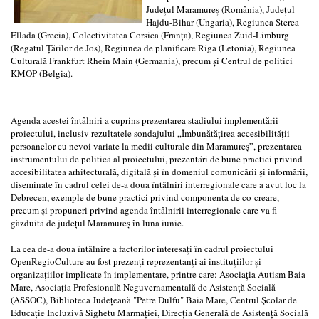
Județul Maramureș (România), Județul
Hajdu-Bihar (Ungaria), Regiunea Sterea
Ellada (Grecia), Colectivitatea Corsica (Franța), Regiunea Zuid-Limburg
(Regatul Țărilor de Jos), Regiunea de planificare Riga (Letonia), Regiunea
Culturală Frankfurt Rhein Main (Germania), precum și Centrul de politici
KMOP (Belgia).
Agenda acestei întâlniri a cuprins prezentarea stadiului implementării
proiectului, inclusiv rezultatele sondajului „Îmbunătățirea accesibilității
persoanelor cu nevoi variate la medii culturale din Maramureș”, prezentarea
instrumentului de politică al proiectului, prezentări de bune practici privind
accesibilitatea arhitecturală, digitală și în domeniul comunicării și informării,
diseminate în cadrul celei de-a doua întâlniri interregionale care a avut loc la
Debrecen, exemple de bune practici privind componenta de co-creare,
precum și propuneri privind agenda întâlnirii interregionale care va fi
găzduită de județul Maramureș în luna iunie.
La cea de-a doua întâlnire a factorilor interesați în cadrul proiectului
OpenRegioCulture au fost prezenți reprezentanți ai instituțiilor și
organizațiilor implicate în implementare, printre care: Asociația Autism Baia
Mare, Asociația Profesională Neguvernamentală de Asistență Socială
(ASSOC), Biblioteca Județeană "Petre Dulfu" Baia Mare, Centrul Școlar de
Educație Incluzivă Sighetu Marmației, Direcția Generală de Asistență Socială