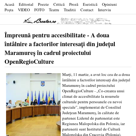
Acasă
Editorial
Poezie
Critică
Proză
Eseistică
Opiniuni
Poşta
VIDEO
FOTO
Teatru
Traditii
Contact
Interviu
Împreună pentru accesibilitate - A doua
întâlnire a factorilor interesați din județul
Maramureș în cadrul proiectului
OpenRegioCulture
Marți, 11 martie, a avut loc cea de-a doua
întâlnire a factorilor interesați din județul
Maramureș în cadrul proiectului
OpenRegioCulture - „Co-crearea unui
climat de accesibilitate la resursele
culturale pentru persoanele cu nevoi
speciale”, implementat de Consiliul
Județean Maramureș, în calitate de
partener. Liderul de parteneriat este
Regiunea Malopolska din Polonia, iar
partenerii sunt Institutul de Cultură
Malopolska din Cracovia (Polonia),