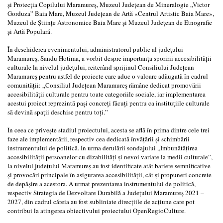
și Protecția Copilului Maramureș, Muzeul Județean de Mineralogie „Victor
Gorduza” Baia Mare, Muzeul Județean de Artă «Centrul Artistic Baia Mare»,
Muzeul de Științe Astronomice Baia Mare și Muzeul Județean de Etnografie
și Artă Populară.
În deschiderea evenimentului, administratorul public al județului
Maramureș, Sandu Hotima, a vorbit despre importanța sporirii accesibilității
culturale la nivelul județului, reiterând sprijinul Consiliului Județean
Maramureș pentru astfel de proiecte care aduc o valoare adăugată în cadrul
comunității: „Consiliul Județean Maramureș rămâne dedicat promovării
accesibilității culturale pentru toate categoriile sociale, iar implementarea
acestui proiect reprezintă pași concreți făcuți pentru ca instituțiile culturale
să devină spații deschise pentru toți.”
În ceea ce privește stadiul proiectului, acesta se află în prima dintre cele trei
faze ale implementării, respectiv cea dedicată învățării și schimbării
instrumentului de politică. În urma derulării sondajului „Îmbunătățirea
accesibilității persoanelor cu dizabilități și nevoi variate la medii culturale”,
la nivelul județului Maramureș au fost identificate atât bariere semnificative
și provocări principale în asigurarea accesibilității, cât și propuneri concrete
de depășire a acestora. A urmat prezentarea instrumentului de politică,
respectiv Strategia de Dezvoltare Durabilă a Județului Maramureș 2021 –
2027, din cadrul căreia au fost subliniate direcțiile de acțiune care pot
contribui la atingerea obiectivului proiectului OpenRegioCulture.