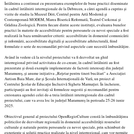
Întâlnirea a continuat cu prezentarea exemplelor de bune practici diseminate
în cadrul întâlnirii interregionale de la Debrecen, a cărei agendă a cuprins și
vizite de studiu la Muzeul Déri, Centrul pentru Artă Modernă și
Contemporană MODEM, Marea Biserică Reformată, Teatrul Csokonai și
Grădina Zoologică. Pentru fiecare dintre aceste instituții, evaluarea bunelor
practici în materie de accesibilitate pentru persoanele cu nevoi speciale a fost
realizată în baza următoarelor criterii: accesibilitate în domeniul comunicării
și informării, accesibilitate digitală și accesibilitate arhitecturală, fiind
formulate o serie de recomandări privind aspectele care necesită îmbunătățire.
Având în vedere că la nivelul proiectului va fi dezvoltat un ghid
interregional privind activitatea de co-creare, în cadrul întâlnirii au fost
prezentate și două exemple implementate de factorii interesați din județul
Maramureș, și anume inițiativa „Rețetar pentru tineri bucătari” a Asociației
Autism Baia Mare, dar și Școala Internațională de Vară, un proiect al
Centrului Școlar de Educație Incluzivă Sighetu Marmației. În încheiere,
participanții au fost invitați să formuleze sugestii și recomandări pentru
creionarea agendei celei de-a treia întâlniri interregionale din cadrul
proiectului, care va avea loc în județul Maramureș în perioada 25-26 iunie
2025.
Obiectivul general al proiectului OpenRegioCulture constă în îmbunătățirea
politicilor de dezvoltare regională în domeniul accesibilității resurselor
culturale și naturale pentru persoanele cu nevoi speciale, prin schimburi de
experiențe și soluții practice realizate la nivel interregional, care vor permite