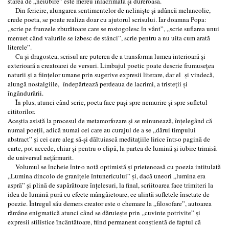
starea de „neiubire” este mereu înlăcrimată și dureroasă.
Din fericire, alungarea sentimentelor de neliniște și adâncă melancolie,
crede poeta, se poate realiza doar cu ajutorul scrisului. Iar doamna Popa:
„scrie pe frunzele zburătoare care se rostogolesc în vânt”, „scrie suflarea unui
menuet când valurile se izbesc de stânci”, scrie pentru a nu uita cum arată
literele”.
Ca și dragostea, scrisul are puterea de a transforma lumea interioară și
exterioară a creatoarei de versuri. Limbajul poetic poate descrie frumusețea
naturii și a ființelor umane prin sugerive expresii literare, dar el și vindecă,
alungă nostalgiile, îndepărtează perdeaua de lacrimi, a tristeții și
îngândurării.
În plus, atunci când scrie, poeta face pași spre nemurire și spre sufletul
cititorilor.
Aceștia asistă la procesul de metamorfozare și se minunează, înțelegând că
numai poeții, adică numai cei care au curajul de a se „dărui timpului
abstract” și cei care aleg să-și dăltuiască meditațiile lirice într-o pagină de
carte, pot accede, chiar și pentru o clipă, la partea de lumină și iubire trimisă
de universul nețărmurit.
Volumul se încheie într-o notă optimistă și prietenoasă cu poezia intitulată
„Lumina dincolo de granițele întunericului” și, dacă uneori „lumina era
aspră” și plină de supărătoare înțelesuri, la final, scriitoarea face trimiteri la
idea de lumină pură cu efecte mângâietoare, ce alintă sufletele însetate de
poezie. Întregul său demers creator este o chemare la „filosofare”, autoarea
rămâne enigmatică atunci când se dăruiește prin „cuvinte potrivite” și
expresii stilistice încântătoare, fiind permanent conștientă de faptul că