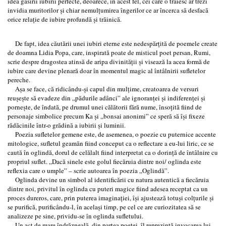
idea găsirii iubirii perfecte, deoarece, în acest fel, cei care o trăiesc ar trezi
invidia muritorilor și chiar nemulțumirea îngerilor ce ar încerca să desfacă
orice relație de iubire profundă și trăinică.
De fapt, idea căutării unei iubiri eterne este nedespărțită de poemele create
de doamna Lidia Popa, care, inspirată poate de misticul poet persan, Rumi,
scrie despre dragostea atinsă de aripa divinității și visează la acea formă de
iubire care devine plenară doar în momentul magic al întâlnirii sufletelor
pereche.
Așa se face, că ridicându-și capul din mulțime, creatoarea de versuri
reușește să evadeze din „pădurile adânci” ale ignoranței și indiferenței și
pornește, de îndată, pe drumul unei călătorii fără nume, însoțită fiind de
personaje simbolice precum Ka și „bonsai anonimi” ce speră să își fixeze
rădăcinile într-o grădină a iubirii și luminii.
Poezia sufletelor gemene este, de asemenea, o poezie cu puternice accente
mitologice, sufletul geamăn fiind conceput ca o reflectare a eu-lui liric, ce se
caută în oglindă, dorul de celălalt fiind interpretat ca o dorință de întâlnire cu
propriul suflet. „Dacă sinele este golul fiecăruia dintre noi/ oglinda este
reflexia care o umple” – scrie autoarea în poezia „Oglindă”.
Oglinda devine un simbol al identificării cu natura autentică a fiecăruia
dintre noi, privitul în oglinda cu puteri magice fiind adesea receptat ca un
proces dureros, care, prin puterea imaginației, își ajustează totuși colțurile și
se purifică, purificându-l, în același timp, pe cel ce are curiozitatea să se
analizeze pe sine, prividu-se în oglinda sufletului.
Un act de mare îndrăzneală, din partea poetei, îl reprezintă invocarea lui