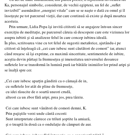
Ka, personajul simbolic, considerat, de vechii egipteni, un fel de „suflet
invizibil” asemănător „energiei vitale” care se se naște o dată cu omul și îl
însoțește pe tot parcursul vieții, dar care continuă să existe și după moartea
acestuia.
Prin urmare, Lidia Popa își invită cititorii să se angajeze într-un sincer
exercițiu de meditație, pe parcursul căruia să descopere care este viziunea lor
asupra iubirii și să analizeze felul în care concep iubirea ideală.
În plus, scriitoarea vine cu tot felul de sugestii metaforice, ajutându-i pe
cititori să înțeleagă că „cei care iubesc sunt căutători de comori” iar, atunci
când reușesc să își exprime, cu maximă sinceritate, sentimentele de iubire,
aceștia devin părtași la frumusețea și imensitatea universului deoarece
sufletele lor se transformă în lumină pură iar bătăile inimiilor lor prind aripi și
se înalță spre cer.
„Cei care iubesc aparțin gândirii ca o cămașă de in,
cu sufletele lor atât de pline de frumusețe,
cu idei răsucite de o soartă uneori crudă,
alteori ca un zbor fără aripi, prea jos, prea târziu.
Cei care iubesc sunt vânători de comori demni, K.
Prin pajiştile verzi unde cântă cocorii
Sunt interpretate cântece cu triluri șoptite la amiază,
și o treaptă în două ca o ondulație de câmpuri de aur.