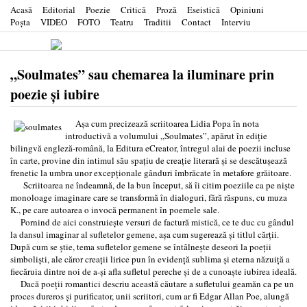
Acasă
Editorial
Poezie
Critică
Proză
Eseistică
Opiniuni
Poşta
VIDEO
FOTO
Teatru
Traditii
Contact
Interviu
„Soulmates” sau chemarea la iluminare prin
poezie și iubire
Așa cum precizează scriitoarea Lidia Popa în nota
introductivă a volumului „Soulmates”, apărut în ediție
bilingvă engleză-română, la Editura eCreator, întregul alai de poezii incluse
în carte, provine din intimul său spațiu de creație literară și se descătușează
frenetic la umbra unor excepționale gânduri îmbrăcate în metafore grăitoare.
Scriitoarea ne îndeamnă, de la bun început, să îi citim poeziile ca pe niște
monoloage imaginare care se transformă în dialoguri, fără răspuns, cu muza
K., pe care autoarea o invocă permanent în poemele sale.
Pornind de aici construiește versuri de factură mistică, ce te duc cu gândul
la dansul imaginar al sufletelor gemene, așa cum sugerează și titlul cărții.
După cum se știe, tema sufletelor gemene se întâlnește deseori la poeții
simboliști, ale căror creații lirice pun în evidență sublima și eterna năzuiță a
fiecăruia dintre noi de a-și afla sufletul pereche și de a cunoaște iubirea ideală.
Dacă poeții romantici descriu această căutare a sufletului geamăn ca pe un
proces dureros și purificator, unii scriitori, cum ar fi Edgar Allan Poe, alungă