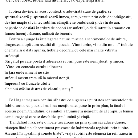
Cei care iubesc, iubesc fără întuneric, ca o experiență trăită.”
Iubirea devine, în acest context, o adevărată stare de grație, se
spiritualizează și spiritualizează lumea, care, văzută prin ochi de îndrăgostit,
devine magie și cântec sublim: câmpiile se ondulează și devin de aur,
pajiștile se desfată în triluri de cocori iar sufletul, o dată intrat în armonie cu
lumea înconjurătoare, radiază de bucurie.
Pentru a ajunge la înțelegerea naturii mistice a sentimentelor de iubire,
dragostea, după cum rezultă din poezia „Vino iubire, vino din nou...,” trebuie
chemată și o dată ajunsă, trebuie decorată cu cele mai înalte vibrații
sufletești.
Strigătul pe care poeta îl adresează iubirii pure este nemijlocit și sincer.
„Vino, cu cerneala cerului albastru
în țara unde nimeni nu știe
sufletul nostru tremură la miezul nopții,
împreună cu frunzele uluite
ale unui măslin distras de vântul jucăuș.”
Pe lângă imaginea cerului albastru ce sugerează puritatea sentimentelor de
iubire, autoarea poeziei mai sus menționate, pune în prim plan, la finalul
acestui poem, trandafirul ca simbol a frumuseții neasemuite al chipului femeii
care iubește și care se deschide spre lumină și viață.
Trandafirul însă, este o floare trecătoare iar prin spinii săi aduce durere,
tristețea fiind un alt sentiment provocat de îndrăzneala regăsirii prin iubire.
Ascunsă în „psalmi și sonete triste”, vraja iubirii este efemeră iar reintrarea în