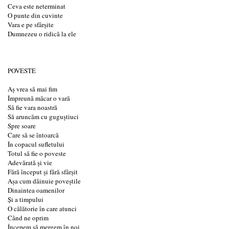
Ceva este neterminat
O punte din cuvinte
Vara e pe sfârșite
Dumnezeu o ridică la ele
POVESTE
Aș vrea să mai fim
Împreună măcar o vară
Să fie vara noastră
Să aruncăm cu guguștiuci
Spre soare
Care să se întoarcă
În copacul sufletului
Totul să fie o poveste
Adevărată și vie
Fără început și fără sfârșit
Așa cum dăinuie poveștile
Dinaintea oamenilor
Și a timpului
O călătorie în care atunci
Când ne oprim
Începem să mergem în noi