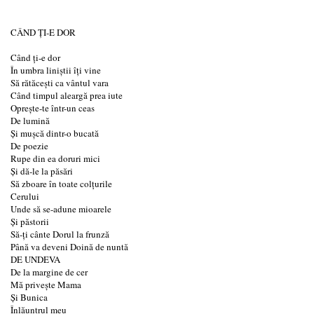
CÂND ȚI-E DOR
Când ți-e dor
În umbra liniștii îți vine
Să rătăcești ca vântul vara
Când timpul aleargă prea iute
Oprește-te într-un ceas
De lumină
Și mușcă dintr-o bucată
De poezie
Rupe din ea doruri mici
Și dă-le la păsări
Să zboare în toate colțurile
Cerului
Unde să se-adune mioarele
Și păstorii
Să-ți cânte Dorul la frunză
Până va deveni Doină de nuntă
DE UNDEVA
De la margine de cer
Mă privește Mama
Și Bunica
Înlăuntrul meu