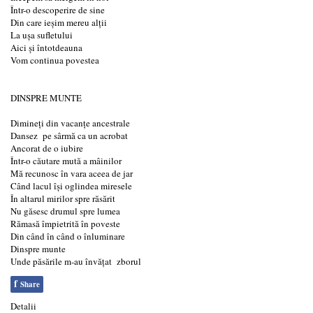
Într-o descoperire de sine
Din care ieșim mereu alții
La ușa sufletului
Aici și întotdeauna
Vom continua povestea
DINSPRE MUNTE
Dimineți din vacanțe ancestrale
Dansez pe sârmă ca un acrobat
Ancorat de o iubire
Într-o căutare mută a mâinilor
Mă recunosc în vara aceea de jar
Când lacul își oglindea miresele
În altarul mirilor spre răsărit
Nu găsesc drumul spre lumea
Rămasă împietrită în poveste
Din când în când o înluminare
Dinspre munte
Unde păsările m-au învățat zborul
f
Share
Detalii