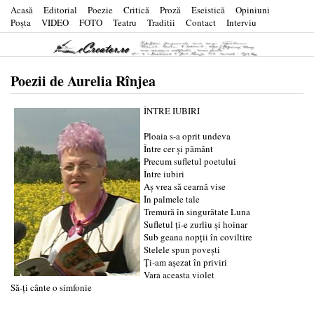
Acasă
Editorial
Poezie
Critică
Proză
Eseistică
Opiniuni
Poşta
VIDEO
FOTO
Teatru
Traditii
Contact
Interviu
Poezii de Aurelia Rînjea
ÎNTRE IUBIRI
Ploaia s-a oprit undeva
Între cer și pământ
Precum sufletul poetului
Între iubiri
Aș vrea să cearnă vise
În palmele tale
Tremură în singurătate Luna
Sufletul ți-e zurliu și hoinar
Sub geana nopții în coviltire
Stelele spun povești
Ți-am așezat în priviri
Vara aceasta violet
Să-ți cânte o simfonie