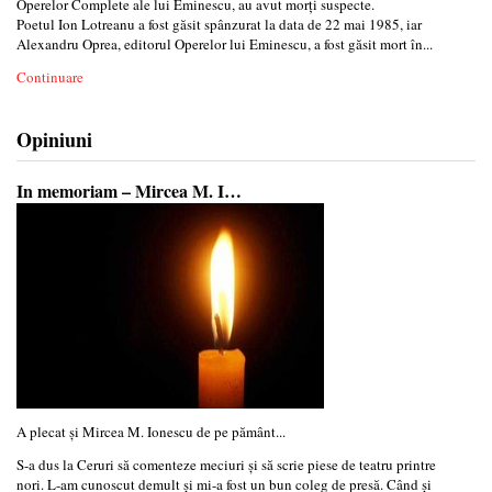
Operelor Complete ale lui Eminescu, au avut morți suspecte.
Poetul Ion Lotreanu a fost găsit spânzurat la data de 22 mai 1985, iar
Alexandru Oprea, editorul Operelor lui Eminescu, a fost găsit mort în...
Continuare
Opiniuni
In memoriam – Mircea M. I…
A plecat și Mircea M. Ionescu de pe pământ...
S-a dus la Ceruri să comenteze meciuri și să scrie piese de teatru printre
nori. L-am cunoscut demult și mi-a fost un bun coleg de presă. Când și