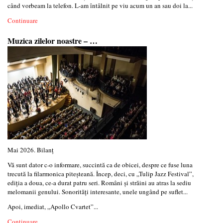
când vorbeam la telefon. L-am întâlnit pe viu acum un an sau doi la...
Continuare
Muzica zilelor noastre – …
Mai 2026. Bilanț
Vă sunt dator c-o informare, succintă ca de obicei, despre ce fuse luna
trecută la filarmonica piteșteană. Încep, deci, cu „Tulip Jazz Festival”,
ediția a doua, ce-a durat patru seri. Români și străini au atras la sediu
melomanii genului. Sonorități interesante, unele ungând pe suflet...
Apoi, imediat, „Apollo Cvartet”...
Continuare