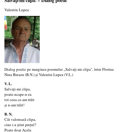
Salvați-mi clipa! – Dialog poetic
Valentin Lupea
Dialog poetic pe marginea poemului „Salvați-mi clipa", între Florina
Nina Breazu (B.N.) și Valentin Lupea (V.L.)
V. L.
Salvați-mi clipa,
poate-ncape-n ea
tot ceea ce-am trăit
și n-am trăit!
B. N.
Cât valorează clipa,
cine i-a știut prețul?
Poate doar Acela