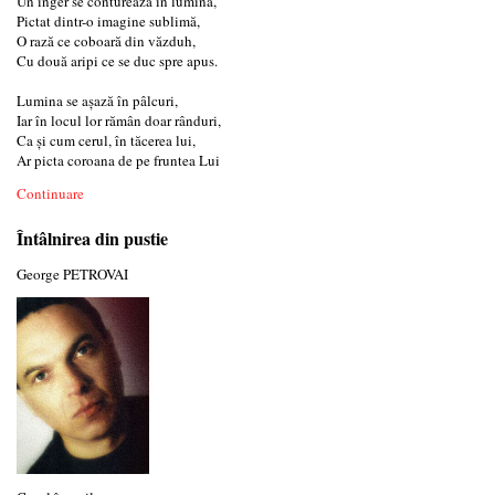
Un înger se conturează în lumină,
Pictat dintr-o imagine sublimă,
O rază ce coboară din văzduh,
Cu două aripi ce se duc spre apus.
Lumina se așază în pâlcuri,
Iar în locul lor rămân doar rânduri,
Ca și cum cerul, în tăcerea lui,
Ar picta coroana de pe fruntea Lui
Continuare
Întâlnirea din pustie
George PETROVAI