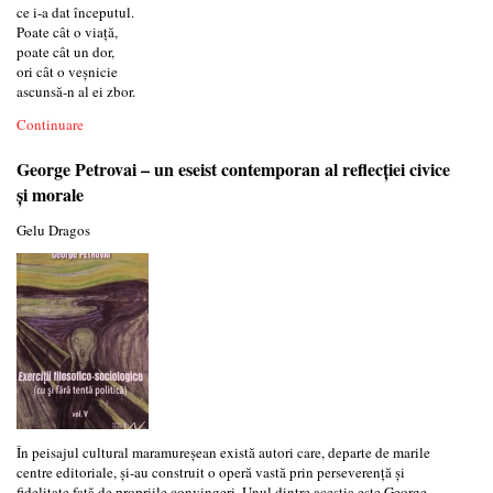
ce i-a dat începutul.
Poate cât o viață,
poate cât un dor,
ori cât o veșnicie
ascunsă-n al ei zbor.
Continuare
George Petrovai – un eseist contemporan al reflecției civice
și morale
Gelu Dragos
În peisajul cultural maramureșean există autori care, departe de marile
centre editoriale, și-au construit o operă vastă prin perseverență și
fidelitate față de propriile convingeri. Unul dintre aceștia este George