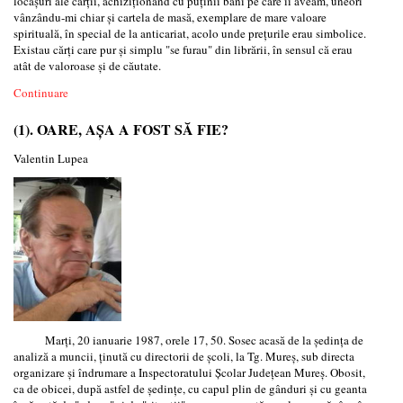
locașuri ale cărții, achiziționând cu puținii bani pe care îi aveam, uneori
vânzându-mi chiar și cartela de masă, exemplare de mare valoare
spirituală, în special de la anticariat, acolo unde prețurile erau simbolice.
Existau cărți care pur și simplu "se furau" din librării, în sensul că erau
atât de valoroase și de căutate.
Continuare
(1). OARE, AȘA A FOST SĂ FIE?
Valentin Lupea
Marți, 20 ianuarie 1987, orele 17, 50. Sosec acasă de la ședința de
analiză a muncii, ținută cu directorii de școli, la Tg. Mureș, sub directa
organizare și îndrumare a Inspectoratului Școlar Județean Mureș. Obosit,
ca de obicei, după astfel de ședințe, cu capul plin de gânduri și cu geanta