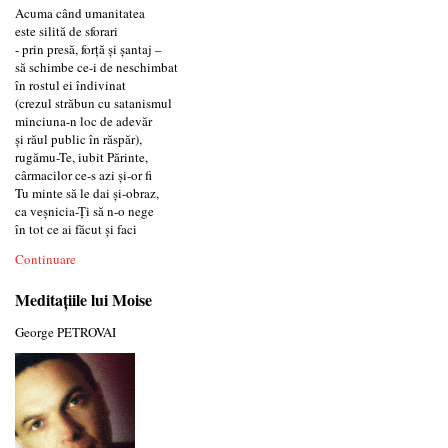
Acuma când umanitatea
este silită de sforari
- prin presă, forță și șantaj –
să schimbe ce-i de neschimbat
în rostul ei îndivinat
(crezul străbun cu satanismul
minciuna-n loc de adevăr
și răul public în răspăr),
rugămu-Te, iubit Părinte,
cârmacilor ce-s azi și-or fi
Tu minte să le dai și-obraz,
ca veșnicia-Ți să n-o nege
în tot ce ai făcut și faci
Continuare
Meditaţiile lui Moise
George PETROVAI