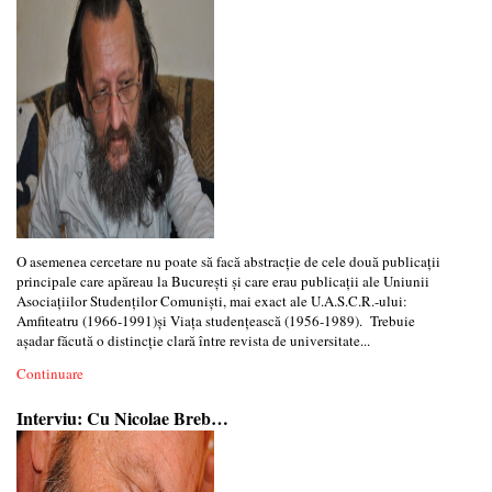
O asemenea cercetare nu poate să facă abstracţie de cele două publicaţii
principale care apăreau la Bucureşti şi care erau publicaţii ale Uniunii
Asociaţiilor Studenţilor Comunişti, mai exact ale U.A.S.C.R.-ului:
Amfiteatru (1966-1991)şi Viaţa studenţească (1956-1989). Trebuie
aşadar făcută o distincţie clară între revista de universitate...
Continuare
Interviu: Cu Nicolae Breb…