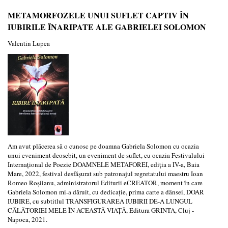
METAMORFOZELE UNUI SUFLET CAPTIV ÎN
IUBIRILE ÎNARIPATE ALE GABRIELEI SOLOMON
Valentin Lupea
Am avut plăcerea să o cunosc pe doamna Gabriela Solomon cu ocazia
unui eveniment deosebit, un eveniment de suflet, cu ocazia Festivalului
Internațional de Poezie DOAMNELE METAFOREI, ediția a IV-a, Baia
Mare, 2022, festival desfășurat sub patronajul regretatului maestru Ioan
Romeo Roșiianu, administratorul Editurii eCREATOR, moment în care
Gabriela Solomon mi-a dăruit, cu dedicație, prima carte a dânsei, DOAR
IUBIRE, cu subtitlul TRANSFIGURAREA IUBIRII DE-A LUNGUL
CĂLĂTORIEI MELE ÎN ACEASTĂ VIAȚĂ, Editura GRINTA, Cluj -
Napoca, 2021.