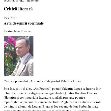
acceptat si reguli generale.
Critică literară
Prev
Next
Arta devenirii spirituale
Florina Nina Breazu
Cronica poemului „Ars Poetica" de poetul Valentin Lupea
Prin însuși titlul ales, „Ars Poetica", poetul Valentin Lupea se înscrie într-
o tradiție literară prestigioasă, inaugurată de Quintus Horatius Flaccus
(Horațiu) și continuată, în literatura română, prin arte poetice
reprezentative precum Testament de Tudor Arghezi, Eu nu strivesc corola
de minuni a lumii de Lucian Blaga și Joc secund de Ion Barbu. În toate
aceste creații, poezia devine spațiul în care creatorul își exprimă