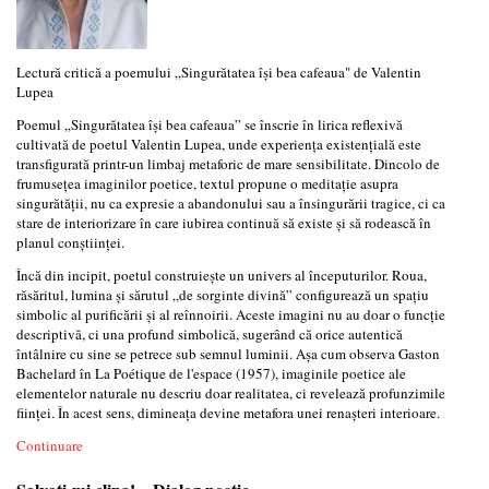
Lectură critică a poemului „Singurătatea își bea cafeaua" de Valentin
Lupea
Poemul „Singurătatea își bea cafeaua” se înscrie în lirica reflexivă
cultivată de poetul Valentin Lupea, unde experiența existențială este
transfigurată printr-un limbaj metaforic de mare sensibilitate. Dincolo de
frumusețea imaginilor poetice, textul propune o meditație asupra
singurătății, nu ca expresie a abandonului sau a însingurării tragice, ci ca
stare de interiorizare în care iubirea continuă să existe și să rodească în
planul conștiinței.
Încă din incipit, poetul construiește un univers al începuturilor. Roua,
răsăritul, lumina și sărutul „de sorginte divină” configurează un spațiu
simbolic al purificării și al reînnoirii. Aceste imagini nu au doar o funcție
descriptivă, ci una profund simbolică, sugerând că orice autentică
întâlnire cu sine se petrece sub semnul luminii. Așa cum observa Gaston
Bachelard în La Poétique de l'espace (1957), imaginile poetice ale
elementelor naturale nu descriu doar realitatea, ci revelează profunzimile
ființei. În acest sens, dimineața devine metafora unei renașteri interioare.
Continuare