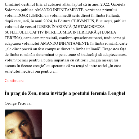
Urmărind destinul liric al autoarei aflăm faptul că în anul 2022, Gabriela
Solomon publică AMANDO INFINITAMENTE, versiunea primului
volum, DOAR IUBIRE, un volum inedit scris direct în limba italiană,
după care, iată, în anul 2024, la Editura CERVANTES, București, publică
volumul de versuri IUBIRE ÎNARIPATĂ (METAMORFOZA
SUFLETULUI CAPTIV ÎNTRE LUMEA INTERIOARĂ ȘI LUMEA
TERENĂ), carte care reprezintă, conform spuselor autoarei, traducerea și
adaptarea volumului AMANDO INFINITAMENTE în limba română, carte
„ale căror poezii au fost compuse direct în limba italiană". Dragostea față
de limba română a determinat-o pe autoare să traducă și să adapteze acest
volum tocmai pentru a putea împărtăși cu cititorii „magia mesajului
ascuns în fiecare creație" cu speranța că va reuși să intre astfel „în casa
sufletului fiecărui om pentru a...
Continuare
În prag de Zen, noua invitație a poetului Ieremia Lenghel
George Petrovai