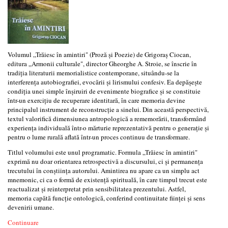
Volumul „Trăiesc în amintiri" (Proză și Poezie) de Grigoraș Ciocan,
editura „Armonii culturale", director Gheorghe A. Stroie, se înscrie în
tradiția literaturii memorialistice contemporane, situându-se la
interferența autobiografiei, evocării și lirismului confesiv. Ea depășește
condiția unei simple înșiruiri de evenimente biografice și se constituie
într-un exercițiu de recuperare identitară, în care memoria devine
principalul instrument de reconstrucție a sinelui. Din această perspectivă,
textul valorifică dimensiunea antropologică a rememorării, transformând
experiența individuală într-o mărturie reprezentativă pentru o generație și
pentru o lume rurală aflată într-un proces continuu de transformare.
Titlul volumului este unul programatic. Formula „Trăiesc în amintiri"
exprimă nu doar orientarea retrospectivă a discursului, ci și permanența
trecutului în conștiința autorului. Amintirea nu apare ca un simplu act
mnemonic, ci ca o formă de existență spirituală, în care timpul trecut este
reactualizat și reinterpretat prin sensibilitatea prezentului. Astfel,
memoria capătă funcție ontologică, conferind continuitate ființei și sens
devenirii umane.
Continuare