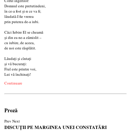
Corul îngerilor:
Domnul este pretutindeni,
în ce-a fost şi-n ce va fi;
lăudată-I fie vrerea
prin puterea de-a iubi.
Căci Iubire El se cheamă
şi din ea ne-a zămislit –
cu iubire, de aceea,
de noi este răsplătit.
Lăudaţi şi cîntaţi
şi vă bucuraţi:
Fiul este printre voi,
Lui vă închinaţi!
Continuare
Proză
Prev
Next
DISCUȚII PE MARGINEA UNEI CONSTATĂRI