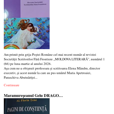
Am primit prin grija Poștei Române cel mai recent număr al revistei
Societății Scriitorilor Fără Frontiere „MOLDOVA LITERARĂ”, numărul 1
(66) pe luna martie al anului 2026.
Așa cum ne-a obișnuit profesoara și scriitoarea Elena Mândru, director
executiv, și acest număr la care au pus umărul Maria Apetroaiei,
Paraschiva Abutnăriței...
Continuare
Maramureșeanul Gelu DRAGO…