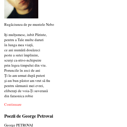
Rugăciunea de pe muntele Nebo
Iţi mulţumesc, iubit Părinte,
pentru a Tale multe daruri
în lunga mea viaţă,
ce ani numără douăzeci
peste a sutei împlinire,
scurşi ca-ntr-o-nchipuire
prin legea timpului din viu.
Poruncile în zeci de ani
Ţi le-am urmat după puteri
şi-un bun păstor am vrut să fiu
pentru sărmanii mei evrei,
eliberaţi de voia-Ţi suverană
din faraonica robie
Continuare
Poezii de George Petrovai
George PETROVAI