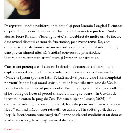
Pe reputatul medic psihiatru, intelectual și poet Ieremia Lenghel îl cunosc
de peste trei decenii, timp în care l-am vizitat acasă (cu prietenii Andrei
Hossu, Petre Roman, Viorel Igna etc.) și la cabinet de multe ori, de fiecare
dată având discuții extrem de fructuoase, pe diverse teme. Da, căci
domnia sa nu este numai un om instruit, ci și un admirabil interlocutor,
care știe ca nimeni altul să întrețină conversația prin răbdare
încurajatoare, punctări stimulative și întrebări constructive.
Cum n-am pretenția că-l cunosc în detaliu, deoarece cu toții suntem
captivii socratianului Gnothi seauton sau Cunoaște-te pe tine însuți
(Nosce te ipsum spuneau latinii), iată motivul pentru care i-am completat
portretul biografic și moral-spiritual cu informațiile furnizate de Vasile
Igna (fratele mai mare al profesorului Viorel Igna), eminent om de cultură
și fost coleg de liceu al poetului-medic I. Lenghel, care – în Cuvânt de
însoțire la cartea În prag de Zen (Editura clujeană Limes, 2025) – îl
descrie pe autor („cu care am împărțit, timp de patru ani, aceeași clasă de
liceu") ca fiind „tăcut, ușor retractil, cu zâmbetul în colțul gurii, dar cu
lecțiile întotdeauna bine pregătite", iar pe studentul medicinist nu doar ca
foarte serios, ci „de-o conștiinciozitate care-i...
Continuare