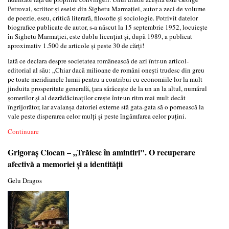
Petrovai, scriitor și eseist din Sighetu Marmației, autor a zeci de volume
de poezie, eseu, critică literară, filosofie și sociologie. Potrivit datelor
biografice publicate de autor, s-a născut la 15 septembrie 1952, locuiește
în Sighetu Marmației, este dublu licențiat și, după 1989, a publicat
aproximativ 1.500 de articole și peste 30 de cărți!
Iată ce declara despre societatea românească de azi într-un articol-
editorial al său: „Chiar dacă milioane de români onești trudesc din greu
pe toate meridianele lumii pentru a contribui cu economiile lor la mult
jinduita prosperitate generală, țara sărăcește de la un an la altul, numărul
șomerilor și al dezrădăcinaților crește într-un ritm mai mult decât
îngrijorător, iar avalanșa datoriei externe stă gata-gata să o pornească la
vale peste disperarea celor mulți și peste îngâmfarea celor puțini.
Continuare
Grigoraș Ciocan – „Trăiesc în amintiri". O recuperare
afectivă a memoriei și a identității
Gelu Dragos