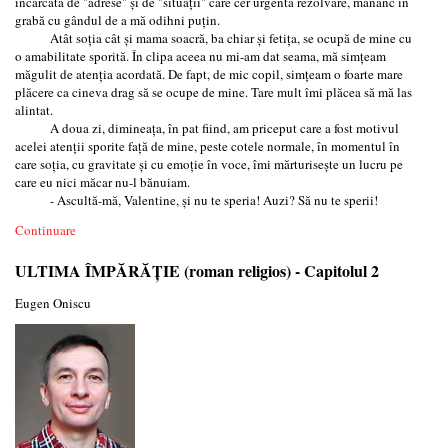
încărcată de "adrese" și de "situații" care cer urgentă rezolvare, mănânc în
grabă cu gândul de a mă odihni puțin.
Atât soția cât și mama soacră, ba chiar și fetița, se ocupă de mine cu
o amabilitate sporită. În clipa aceea nu mi-am dat seama, mă simțeam
măgulit de atenția acordată. De fapt, de mic copil, simțeam o foarte mare
plăcere ca cineva drag să se ocupe de mine. Tare mult îmi plăcea să mă las
alintat.
A doua zi, dimineața, în pat fiind, am priceput care a fost motivul
acelei atenții sporite față de mine, peste cotele normale, în momentul în
care soția, cu gravitate și cu emoție în voce, îmi mărturisește un lucru pe
care eu nici măcar nu-l bănuiam.
- Ascultă-mă, Valentine, și nu te speria! Auzi? Să nu te sperii!
Continuare
ULTIMA ÎMPĂRĂȚIE (roman religios) - Capitolul 2
Eugen Oniscu