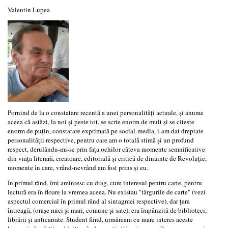
Valentin Lupea
Pornind de la o constatare recentă a unei personalități actuale, și anume
aceea că astăzi, la noi și peste tot, se scrie enorm de mult și se citește
enorm de puțin, constatare exprimată pe social-media, i-am dat dreptate
personalității respective, pentru care am o totală stimă și un profund
respect, derulându-mi-se prin fața ochilor câteva momente semnificative
din viața literară, creatoare, editorială și critică de dinainte de Revoluție,
momente în care, vrând-nevrând am fost prins și eu.
În primul rând, îmi amintesc cu drag, cum interesul pentru carte, pentru
lectură era în floare la vremea aceea. Nu existau "târgurile de carte" (vezi
aspectul comercial în primul rând al sintagmei respective), dar țara
întreagă, (orașe mici și mari, comune și sate), era împânzită de biblioteci,
librării și anticariate. Student fiind, urmăream cu mare interes aceste