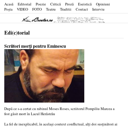
Acasă
Editorial
Poezie
Critică
Proză
Eseistică
Opiniuni
Poşta
VIDEO
FOTO
Teatru
Traditii
Contact
Interviu
Edi(c)torial
Scriitori morți pentru Eminescu
După ce s-a certat cu rabinul Moses Roses, scriitorul Pompiliu Marcea a
fost găsit mort în Lacul Herăstrău
La fel de inexplicabil, în același context conflictual, alți doi susținători ai