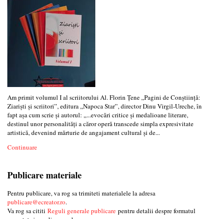
Am primit volumul I al scriitorului Al. Florin Țene „Pagini de Conștiință:
Ziariști și scriitori”, editura „Napoca Star”, director Dinu Virgil-Ureche, în
fapt așa cum scrie și autorul: „...evocări critice și medalioane literare,
destinul unor personalități a căror operă transcede simpla expresivitate
artistică, devenind mărturie de angajament cultural și de...
Continuare
Publicare materiale
Pentru publicare, va rog sa trimiteti materialele la adresa
publicare@ecreator.ro
.
Va rog sa cititi
Reguli generale publicare
pentru detalii despre formatul