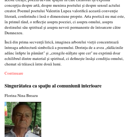
concepția despre artă, despre menirea poetului și despre sensul actului
creator. Poemul poetului Valentin Lupea valorifică această convenție
literară, conferindu-i însă o dimensiune proprie. Arta poetică nu mai este,
în primul rând, o reflecție asupra poeziei, ci asupra omului, asupra
destinului său spiritual și asupra nevoii permanente de întoarcere către
Dumnezeu.
Încă din prima secvență lirică, imaginea arborelui vieții concentrează
întreaga arhitectură simbolică a poemului. Dorința de a avea „rădăcinile
adânc înfipte în pământ" și „crengile-nălțate spre cer" nu exprimă doar
echilibrul dintre material și spiritual, ci definește însăși condiția omului,
chemat să trăiască între două lumi.
Continuare
Singurătatea ca spațiu al comuniunii interioare
Florina Nina Breazu