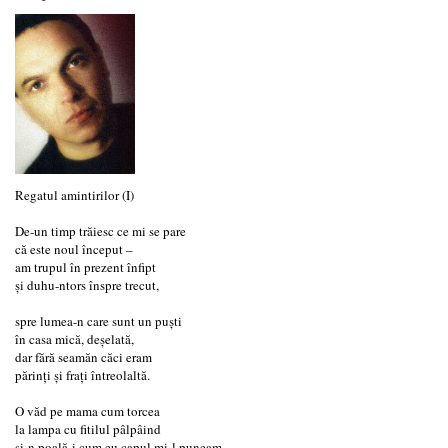
Regatul amintirilor (I)
De-un timp trăiesc ce mi se pare
că este noul început –
am trupul în prezent înfipt
și duhu-ntors înspre trecut,
spre lumea-n care sunt un puști
în casa mică, deșelată,
dar fără seamăn căci eram
părinți și frați întreolaltă.
O văd pe mama cum torcea
la lampa cu fitilul pâlpâind
și-n poală-i cum eu capul mi-l puneam