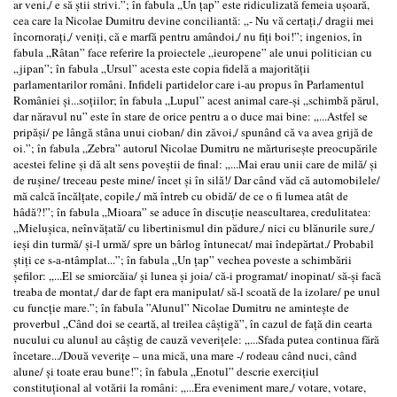
ar veni,/ e să știi strivi.”; în fabula „Un țap” este ridiculizată femeia ușoară,
cea care la Nicolae Dumitru devine conciliantă: „- Nu vă certați,/ dragii mei
încornorați,/ veniți, că e marfă pentru amândoi,/ nu fiți boi!”; ingenios, în
fabula „Râtan” face referire la proiectele „ieuropene” ale unui politician cu
„jipan”; în fabula „Ursul” acesta este copia fidelă a majorității
parlamentarilor români. Infideli partidelor care i-au propus în Parlamentul
României și...soțiilor; în fabula „Lupul” acest animal care-și „schimbă părul,
dar năravul nu” este în stare de orice pentru a o duce mai bine: „...Astfel se
pripăși/ pe lângă stâna unui cioban/ din zăvoi,/ spunând că va avea grijă de
oi.”; în fabula „Zebra” autorul Nicolae Dumitru ne mărturisește preocupările
acestei feline și dă alt sens poveștii de final: „...Mai erau unii care de milă/ și
de rușine/ treceau peste mine/ încet și în silă!/ Dar când văd că automobilele/
mă calcă încălțate, copile,/ mă întreb cu obidă/ de ce o fi lumea atât de
hâdă?!”; în fabula „Mioara” se aduce în discuție neascultarea, credulitatea:
„Mielușica, neînvățată/ cu libertinismul din pădure,/ nici cu blănurile sure,/
ieși din turmă/ și-l urmă/ spre un bârlog întunecat/ mai îndepărtat./ Probabil
știți ce s-a-ntâmplat...”; în fabula „Un țap” vechea poveste a schimbării
șefilor: „...El se smiorcăia/ și lunea și joia/ că-i programat/ inopinat/ să-și facă
treaba de montat,/ dar de fapt era manipulat/ să-l scoată de la izolare/ pe unul
cu funcție mare.”; în fabula ”Alunul” Nicolae Dumitru ne amintește de
proverbul „Când doi se ceartă, al treilea câștigă”, în cazul de față din cearta
nucului cu alunul au câștig de cauză veverițele: „...Sfada putea continua fără
încetare.../Două veverițe – una mică, una mare -/ rodeau când nuci, când
alune/ și toate erau bune!”; în fabula „Enotul” descrie exercițiul
constituțional al votării la români: „...Era eveniment mare,/ votare, votare,