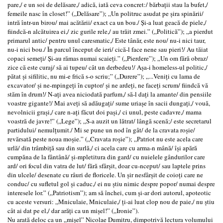
pare,/ e un soi de delăsare,/ adică, iată ceva concret:/ bărbații stau la bufet,/
femeile nasc în closet!” („Delăsare”); „Un politruc asudat pe șira spinării/
intră într-un birou/ mai acătării/ exact ca un bou./ Și-a luat geacă de piele,/
fiindcă-n alcătuirea ei,/ zic gurile rele,/ au trăit zmei.” („Politică”); „a pierdut
primarul antic/ pentru unul caresmatic,/ Este tânăr, este nou/ nu-i nici taur,
nu-i nici bou./ În parcul început de ieri/ cică-l face nene sau pieri!/ Au tăiat
copaci semeți/ Și-au rămas numai scaieți.” („Pierdere”); „Un om fără obraz/
zice că este curaj/ să ai tupeu/ cât un derbedeu!/ Așa-i homeless-ul politic,/
pătat și sifilitic, nu mi-e frică s-o scriu;” („Durere”); „...Veniți cu lama de
excavator/ și ne-mpingeți în cuptor/ și ne ardeți, ne faceți scrum/ fiindcă vă
stăm în drum!/ N-ați avea niciodată parfum,/ să-l dați la amante/ din pensiile
voastre gigante!/ Mai aveți să adăugați/ sume uriașe în sacii dungați,/ vouă,
nevolnicii grași,/ care n-ați făcut doi pași,/ ci unul, peste cadavre,/ mama
voastră de javre!” („Lege”); „S-a auzit un lătrat/ lângă scenă;/ este secretarul
partidului/ nemulțumit./ Mi se pune un nod în gât/ de la cravata roșie/
revărsată peste noua moșie.” („Cravata roșie”); „Patriot nu este acela care
urlă/ din trâmbiță sau din surlă,/ ci acela care cu arma-n mână/ își apără
cumpăna de la fântână/ și-mpletitura din gard/ cu nuielele gândurilor care
ard/ ori focul din vatra de lut/ fără sfârșit, doar cu-nceput/ sau laptele prins
din ulcele/ desenate cu râuri de floricele. Un șir nesfârșit de coioți care ne
conduc/ cu sufletul gol și caduc,/ ei nu știu nimic despre popor/ numai despre
interesele lor.” („Patriotism”); am să închei, cum și-ar dori autorul, apoteotic
cu aceste versuri: „Mniculaie, Mniculaie,/ ți-ai luat clop nou de paie,/ nu știu
cât ai dat pe el,/ dar arăți ca un mișel!” („Ironie”).
Nu arată deloc ca un „mișel” Nicolae Dumitru, dimpotrivă lectura volumului