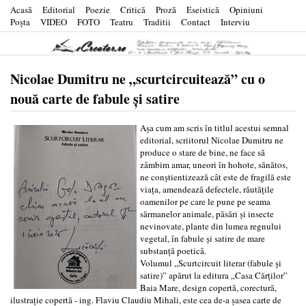
Acasă
Editorial
Poezie
Critică
Proză
Eseistică
Opiniuni
Poşta
VIDEO
FOTO
Teatru
Traditii
Contact
Interviu
Nicolae Dumitru ne „scurtcircuitează” cu o
nouă carte de fabule și satire
Așa cum am scris în titlul acestui semnal
editorial, scriitorul Nicolae Dumitru ne
produce o stare de bine, ne face să
zâmbim amar, uneori în hohote, sănătos,
ne conștientizează cât este de fragilă este
viața, amendează defectele, răutățile
oamenilor pe care le pune pe seama
sărmanelor animale, păsări și insecte
nevinovate, plante din lumea regnului
vegetal, în fabule și satire de mare
substanță poetică.
Volumul „Scurtcircuit literar (fabule și
satire)” apărut la editura „Casa Cărților”
Baia Mare, design copertă, corectură,
ilustrație copertă - ing. Flaviu Claudiu Mihali, este cea de-a șasea carte de