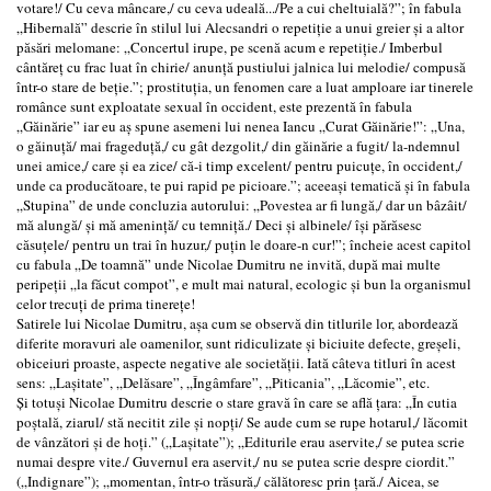
votare!/ Cu ceva mâncare,/ cu ceva udeală.../Pe a cui cheltuială?”; în fabula
„Hibernală” descrie în stilul lui Alecsandri o repetiție a unui greier și a altor
păsări melomane: „Concertul irupe, pe scenă acum e repetiție./ Imberbul
cântăreț cu frac luat în chirie/ anunță pustiului jalnica lui melodie/ compusă
într-o stare de beție.”; prostituția, un fenomen care a luat amploare iar tinerele
românce sunt exploatate sexual în occident, este prezentă în fabula
„Găinărie” iar eu aș spune asemeni lui nenea Iancu „Curat Găinărie!”: „Una,
o găinuță/ mai frageduță,/ cu gât dezgolit,/ din găinărie a fugit/ la-ndemnul
unei amice,/ care și ea zice/ că-i timp excelent/ pentru puicuțe, în occident,/
unde ca producătoare, te pui rapid pe picioare.”; aceeași tematică și în fabula
„Stupina” de unde concluzia autorului: „Povestea ar fi lungă,/ dar un bâzâit/
mă alungă/ și mă amenință/ cu temniță./ Deci și albinele/ își părăsesc
căsuțele/ pentru un trai în huzur,/ puțin le doare-n cur!”; încheie acest capitol
cu fabula „De toamnă” unde Nicolae Dumitru ne invită, după mai multe
peripeții „la făcut compot”, e mult mai natural, ecologic și bun la organismul
celor trecuți de prima tinerețe!
Satirele lui Nicolae Dumitru, așa cum se observă din titlurile lor, abordează
diferite moravuri ale oamenilor, sunt ridiculizate și biciuite defecte, greșeli,
obiceiuri proaste, aspecte negative ale societății. Iată câteva titluri în acest
sens: „Lașitate”, „Delăsare”, „Îngâmfare”, „Piticania”, „Lăcomie”, etc.
Și totuși Nicolae Dumitru descrie o stare gravă în care se află țara: „În cutia
poștală, ziarul/ stă necitit zile și nopți/ Se aude cum se rupe hotarul,/ lăcomit
de vânzători și de hoți.” („Lașitate”); „Editurile erau aservite,/ se putea scrie
numai despre vite./ Guvernul era aservit,/ nu se putea scrie despre ciordit.”
(„Indignare”); „momentan, într-o trăsură,/ călătoresc prin țară./ Aicea, se