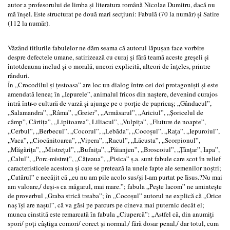
autor a profesorului de limba și literatura română Nicolae Dumitru, dacă nu
mă înșel. Este structurat pe două mari secțiuni: Fabulă (70 la număr) și Satire
(112 la număr).
Văzând titlurile fabulelor ne dăm seama că autorul lăpușan face vorbire
despre defectele umane, satirizează cu curaj și fără teamă aceste greșeli și
întotdeauna includ și o morală, uneori explicită, alteori de înțeles, printre
rânduri.
În „Crocodilul și țestoasa” are loc un dialog între cei doi protagoniști și este
amendată lenea; în „Iepurele”, animalul fricos din naștere, devenind curajos
intră într-o cultură de varză și ajunge pe o porție de papricaș; „Gândacul”,
„Salamandra”, „Râma”, „Greier”, „Armăsarul”, „Ariciul”, „Șoricelul de
câmp”, Cârtița”, „Lipitoarea”, Liliacul”, „Vulpița”, „Fluture de noapte”,
„Cerbul”, „Berbecul”, „Cocorul”, „Lebăda”, „Cocoșul”, „Rața”, „Iepuroiul”,
„Vaca”, „Ciocănitoarea”, „Vipera”, „Racul”, „Lăcusta”, „Scorpionul”,
„Măgărița”, „Mistrețul”, „Bufnița”, „Păianjen”, „Broscoiul”, „Țânțar”, Iapa”,
„Calul”, „Porc-mistreț”, „Cățeaua”, „Pisica” ș.a. sunt fabule care scot în relief
caracteristicele acestora și care se pretează la unele fapte ale semenilor noștri;
„Catârul” e necăjit că „eu nu am pile acolo sus/și l-am purtat pe Iisus.?Nu mai
am valoare,/ deși-s ca măgarul, mai mare.”; fabula „Pește lacom” ne amintește
de proverbul „Graba strică treaba”; în „Cocoșul” autorul ne explică că „Orice
naș își are nașul”, că va găsi pe parcurs pe cineva mai puternic decât el;
munca cinstită este remarcată în fabula „Ciupercă”: „Astfel că, din anumiți
spori/ poți câștiga comori/ corect și normal,/ fără dosar penal,/ dar totul, cum