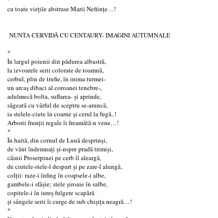
cu toate viețile abstrase Marii Neființe…!
NUNTA CERVIDĂ CU CENTAURY- IMAGINI AUTUMNALE
*
În largul poienii din pădurea albastră,
la izvoarele serii colorate de toamnă,
cerbul, plin de trufie, în inima turmei-
un arcaş dibaci al coroanei tenebre-,
adulmecă bolta, suflarea- şi aprinde,
săgeată cu vârful de sceptru se-aruncă,
ia stelele-ciute în coarne şi cerul la fugă..!
Arborii frunții regale îi freamătă-n vene…!
*
În haită, din cornul de Lună desprinși,
de vânt îndemnați și-nspre pradă trimişi,
câinii Proserpinei pe cerb îl aleargă,
de ciutele-stele-l despart și pe zare-l alungă,
colţii: raze-i înfing în coapsele-i albe,
gambele-i sfâşie; stele șiroaie în salbe,
copitele-i în iureș fulgere scapără
și sângele serii îi curge de sub chişiţa neagră…!
*