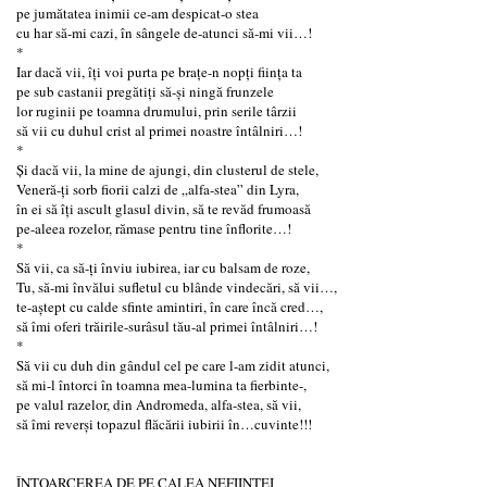
pe jumătatea inimii ce-am despicat-o stea
cu har să-mi cazi, în sângele de-atunci să-mi vii…!
*
Iar dacă vii, îți voi purta pe brațe-n nopți ființa ta
pe sub castanii pregătiți să-și ningă frunzele
lor ruginii pe toamna drumului, prin serile târzii
să vii cu duhul crist al primei noastre întâlniri…!
*
Și dacă vii, la mine de ajungi, din clusterul de stele,
Veneră-ți sorb fiorii calzi de „alfa-stea” din Lyra,
în ei să îți ascult glasul divin, să te revăd frumoasă
pe-aleea rozelor, rămase pentru tine înflorite…!
*
Să vii, ca să-ți înviu iubirea, iar cu balsam de roze,
Tu, să-mi învălui sufletul cu blânde vindecări, să vii…,
te-aștept cu calde sfinte amintiri, în care încă cred…,
să îmi oferi trăirile-surâsul tău-al primei întâlniri…!
*
Să vii cu duh din gândul cel pe care l-am zidit atunci,
să mi-l întorci în toamna mea-lumina ta fierbinte-,
pe valul razelor, din Andromeda, alfa-stea, să vii,
să îmi reverși topazul flăcării iubirii în…cuvinte!!!
ÎNTOARCEREA DE PE CALEA NEFIINȚEI