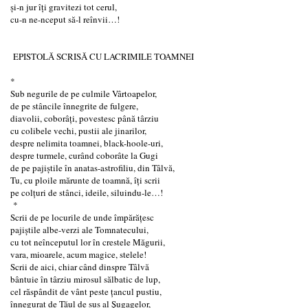
și-n jur îți gravitezi tot cerul,
cu-n ne-nceput să-l reînvii…!
EPISTOLĂ SCRISĂ CU LACRIMILE TOAMNEI
*
Sub negurile de pe culmile Vârtoapelor,
de pe stâncile înnegrite de fulgere,
diavolii, coborâți, povestesc până târziu
cu colibele vechi, pustii ale jinarilor,
despre nelimita toamnei, black-hoole-uri,
despre turmele, curând coborâte la Gugi
de pe pajiștile în anatas-astrofiliu, din Tâlvă,
Tu, cu ploile mărunte de toamnă, îți scrii
pe colțuri de stânci, ideile, siluindu-le…!
*
Scrii de pe locurile de unde împărăţesc
pajiştile albe-verzi ale Tomnatecului,
cu tot neînceputul lor în crestele Măgurii,
vara, mioarele, acum magice, stelele!
Scrii de aici, chiar când dinspre Tâlvă
bântuie în târziu mirosul sălbatic de lup,
cel răspândit de vânt peste ţancul pustiu,
înnegurat de Tăul de sus al Şugagelor,