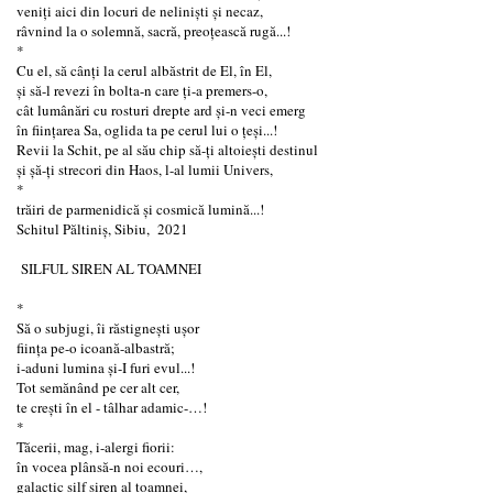
veniți aici din locuri de neliniști și necaz,
râvnind la o solemnă, sacră, preoțească rugă...!
*
Cu el, să cânți la cerul albăstrit de El, în El,
și să-l revezi în bolta-n care ți-a premers-o,
cât lumânări cu rosturi drepte ard și-n veci emerg
în ființarea Sa, oglida ta pe cerul lui o țeși...!
Revii la Schit, pe al său chip să-ți altoiești destinul
și șă-ți strecori din Haos, l-al lumii Univers,
*
trăiri de parmenidică și cosmică lumină...!
Schitul Păltiniș, Sibiu, 2021
SILFUL SIREN AL TOAMNEI
*
Să o subjugi, îi răstigneşti ușor
fiinţa pe-o icoană-albastră;
i-aduni lumina şi-I furi evul...!
Tot semănând pe cer alt cer,
te creşti în el - tâlhar adamic-…!
*
Tăcerii, mag, i-alergi fiorii:
în vocea plânsă-n noi ecouri…,
galactic silf siren al toamnei,