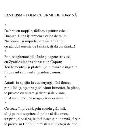
PANTEISM – POEM CU URME DE TOAMNĂ
*
De braţ cu nopţile, rătăceşti printre zile...!
Dianică, Luna îţi urmează calea de mult...
Nicoţiana îşi împarte parfumul cu tine,
cu gândul serenic de lumină, îți dă un sărut...!
*
Printre agherate plăpânde şi tagete strivite,
cu Zyniile elegans dansezi în Copou;
Teii tomentoşi și platifilii, din frunzele ruginite,
îţi cuvântă cu vântul, paideic, sonor...!
*
Arţarii, în sprijin la cer, seryngii fără floare,
pinii înalţi, oțetarii și salcâmii himerici, în plâns,
te privesc cu mirare şi dispuşi de visare,
în al serii târziu te roagă, cu ei să rămâi...!
*
Cu toate împreună, prin corola grădinii,
să-ți petreci şoptirea clipelor, al tău amor,
un prinţ al visării, la întâlnirea din toamnă, târzie,
te pierzi în Copou, în misterele Cetăţii de dor...!