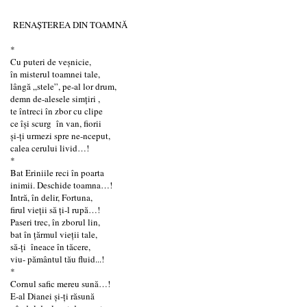
RENAȘTEREA DIN TOAMNĂ
*
Cu puteri de veşnicie,
în misterul toamnei tale,
lângă „stele”, pe-al lor drum,
demn de-alesele simţiri ,
te întreci în zbor cu clipe
ce își scurg în van, fiorii
şi-ți urmezi spre ne-nceput,
calea cerului livid…!
*
Bat Eriniile reci în poarta
inimii. Deschide toamna…!
Intră, în delir, Fortuna,
firul vieţii să ţi-l rupă…!
Paseri trec, în zborul lin,
bat în țărmul vieții tale,
să-ți îneace în tăcere,
viu- pământul tău fluid...!
*
Cornul safic mereu sună…!
E-al Dianei şi-ţi răsună