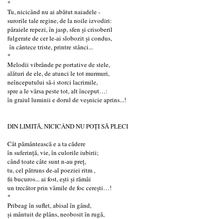
*
Tu, nicicând nu ai abătut naiadele -
surorile tale regine, de la noile izvodiri:
pâraiele repezi, în jasp, sfen şi crisoberil
fulgerate de cer le-ai slobozit și condus,
în cântece triste, printre stânci...
*
Melodii vibrânde pe portative de stele,
alături de ele, de atunci le tot murmuri,
neînceputului să-i storci lacrimile,
spre a le vărsa peste tot, alt început…:
în graiul luminii e dorul de veșnicie aprins...!
DIN LIMITĂ, NICICÂND NU POȚI SĂ PLECI
Cât pământească e a ta cădere
în suferință, vie, în culorile iubirii;
când toate câte sunt n-au preț,
tu, cel pătruns de-al poeziei ritm ,
fii bucuros... ai fost, ești și rămâi
un trecător prin vămile de foc cerești…!
*
Pribeag în suflet, abisal în gând,
și mântuit de plâns, neobosit în rugă,