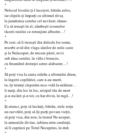
*
Nelocul locului ți-l încojori, bătrân zelos,
iar clipele-ți împarți cu ultimul răvaș
la jumătatea cerului cel nevăzut, rămas.
Ca să renaști în el, zâmbești icoanelor
tăcerii raiului cu rotunjimi albastre…!
*
Pe zori, să îi trezești din dulcele lor somn,
resorbi avid din vlaga sânilor de stele caste
și la Neînceput, de trecere păzit, revii
sub râna cerului, în vălu-i boraciu,
cu freamătul dorinței astrei alabastre…!
*
Să poți visa la zarea sidefie a ultimului drum,
la îngerii copilăriei, care n-au murit,
tu, îți trimiți clepsidra rece-vidă la-ntâlnire…
îi muți, din loc în loc, nisipul tău de mort
și-n nicăiri și-n tot, cu har divin, în rugă…!
*
Și-atunci, poți să încânți, bătrân, stele zeițe
un razvrătit, poți să îți porți povara vieții,
să poți visa, din nou, la tronul Ne-nceput,
la armoniile divine, iubirea-ntru credință,
să îl cuprinzi pe Totul Necuprins, în duh
*