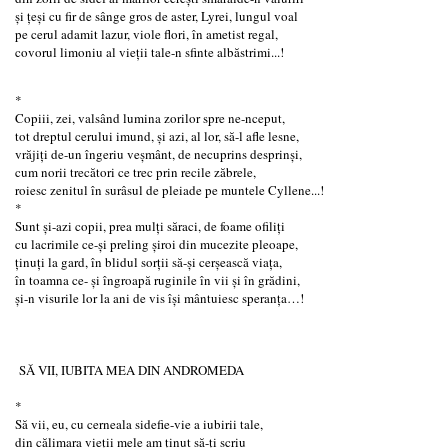
și țeși cu fir de sânge gros de aster, Lyrei, lungul voal
pe cerul adamit lazur, viole flori, în ametist regal,
covorul limoniu al vieții tale-n sfinte albăstrimi...!
*
Copiii, zei, valsând lumina zorilor spre ne-nceput,
tot dreptul cerului imund, și azi, al lor, să-l afle lesne,
vrăjiți de-un îngeriu veșmânt, de necuprins desprinși,
cum norii trecători ce trec prin recile zăbrele,
roiesc zenitul în surâsul de pleiade pe muntele Cyllene...!
*
Sunt și-azi copii, prea mulți săraci, de foame ofiliți
cu lacrimile ce-și preling șiroi din mucezite pleoape,
ținuți la gard, în blidul sorții să-și cerșească viața,
în toamna ce- și îngroapă ruginile în vii și în grădini,
și-n visurile lor la ani de vis își mântuiesc speranța…!
SĂ VII, IUBITA MEA DIN ANDROMEDA
*
Să vii, eu, cu cerneala sidefie-vie a iubirii tale,
din călimara vieții mele am ținut să-ți scriu