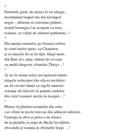
*
Furtunile grele, de atunci le tot alungi,-
destrămând timpul tău din netimpul
negru – albastru al celestinei păduri-;
azurul borangiu l-ai acoperit cu roze,
toamna, cu văluri de săruturi parfumate...!
*
Din munţii emeralzi, pe liniştea serilor,
în corul erelor ajuns, cu Chaterton
şi cu muzele lui ai învăţat, lângă mare,
din flaut să-i cânți, alături de izvoare,
cu multă dragoste, titanidei Thetys ...!
*
Ai ars în inima zeiței necuprinsul marin:
sângele neînceput din silicea recifului-
un alt cuvânt sfinţit cu argilii armonii:
sonanțe ale fericirii în gamele undelor
din cerul toamnei auzite în început…!
*
Mereu, în plutirea nisipului din astre
i-ai vibrat în recele turcoaz din adâncul sidereal...
Uşurinţa în zbor ai prins-o de atunci,
de la păsările cu aripi de flăcări învrăjbite,
obosindu-ți toamna în zborurile lungi …!