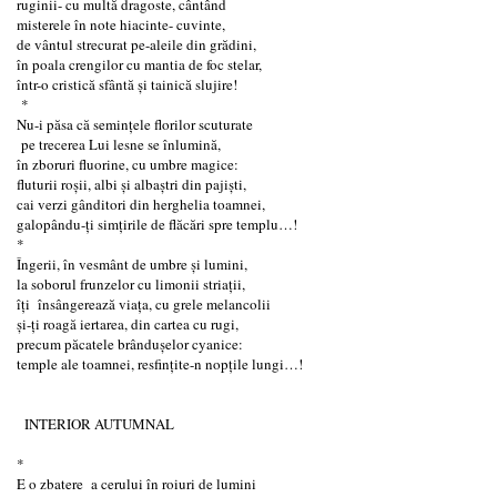
ruginii- cu multă dragoste, cântând
misterele în note hiacinte- cuvinte,
de vântul strecurat pe-aleile din grădini,
în poala crengilor cu mantia de foc stelar,
într-o cristică sfântă și tainică slujire!
*
Nu-i păsa că seminţele florilor scuturate
pe trecerea Lui lesne se înlumină,
în zboruri fluorine, cu umbre magice:
fluturii roşii, albi și albaştri din pajiști,
cai verzi gânditori din herghelia toamnei,
galopându-ți simţirile de flăcări spre templu…!
*
Îngerii, în vesmânt de umbre și lumini,
la soborul frunzelor cu limonii striații,
îți însângerează viața, cu grele melancolii
și-ți roagă iertarea, din cartea cu rugi,
precum păcatele brândușelor cyanice:
temple ale toamnei, resfințite-n nopțile lungi…!
INTERIOR AUTUMNAL
*
E o zbatere a cerului în roiuri de lumini