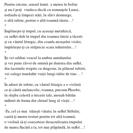
Pentru oricine, sensul lumii e mereu în bolire
și nu-l poți vindeca decât cu romanțele Lunei,
rodindu-ți limpezi stări, în slăvi demiurge,
o altă iubire, pentru o altă toamnă târzie…!
*
Împlinește-ți trupul, cu aceeași metafizică,
cu suflet-duh în trupul din toamna târzie a tăcerii
și cu vântul liturgic, din coarda arcușului violei,
împletește-ți cu străjnicie scara infinitului…!
*
Îți vei odihni veacul la umbra smirdarului
și vei pune zăvor de smirnă pe durerea din suflet,
din lacrimile risipite cu dragoste, în plânsul iubirii,
vei culege trandafiri vieții lungi trăite de tine… !
*
În adieri de iubire, cu vântul liturgic e o violină
ce-ți cântă melancolic, toamna, precum Phoebe,
în slujba celestă a trecerii tale, monah bătrân
mâhnit de huma din chinul lung al vieții…!
*
-Tu, cel ce mai trăiești văratic în suflul Silfului,
caută-ți mereu rosturi pentru tot altă toamnă,
o violină să-ți concerteze desacralizarea trupului
de marea flacără a ta, tot mai plăpândă, în suflet…!