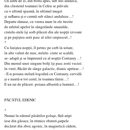
Un astru de zi, din boltă apus, sub stei alunecă,
din clusterul toamnei în Cefeu se prăvale
cu o ultimă spasmă, în ultimul muget
și suflarea și-o curmă sub stânci andaluze…!
Departe rămase, cu vrerea mare în ele trezite
de urletul apelor în sângerânde smaralde,
ciutele-stele își sorb plăceri din ale nopţii izvoare
și pe pajiștea serii pasc al zilei crepuscul...!
*
Cu liniștea nopții, îl petrec pe cerb în uitare,
în alte valuri de raze, stelele- ciute se scaldă,
se- adapă și se împreună cu al nopţii Centaury…!
Din mersul unei singure bolţi își pasc zorii veciei:
în vreri, flăcări de sânge galactic, dianic aprinse…!
- E-n poiana stelară logodnă cu Centaury, cervidă
şi e nuntă-n tot cerul, în toamna târzie…!
E un rai de plăceri: poiana albastră-a luminii…!
PĂCĂTUL EDENIC
*
Numai în edenul păsărilor golașe, fără aripi
iese din găoace, în ritmice zbateri,șarpele
decăzut din zbor, agonic, în magnetică cădere,