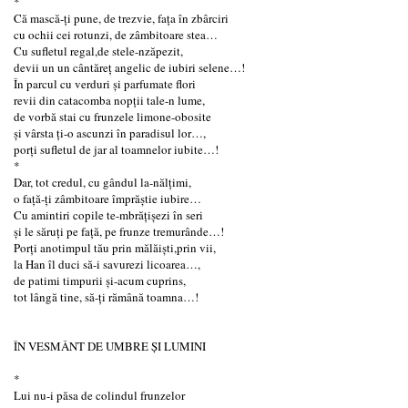
*
Că mască-ți pune, de trezvie, fața în zbârciri
cu ochii cei rotunzi, de zâmbitoare stea…
Cu sufletul regal,de stele-nzăpezit,
devii un un cântăreț angelic de iubiri selene…!
În parcul cu verduri și parfumate flori
revii din catacomba nopții tale-n lume,
de vorbă stai cu frunzele limone-obosite
și vârsta ți-o ascunzi în paradisul lor…,
porți sufletul de jar al toamnelor iubite…!
*
Dar, tot credul, cu gândul la-nălțimi,
o față-ți zâmbitoare împrăștie iubire…
Cu amintiri copile te-mbrățișezi în seri
și le săruți pe față, pe frunze tremurânde…!
Porți anotimpul tău prin mălăiști,prin vii,
la Han îl duci să-i savurezi licoarea…,
de patimi timpurii și-acum cuprins,
tot lângă tine, să-ți rămână toamna…!
ÎN VESMÂNT DE UMBRE ȘI LUMINI
*
Lui nu-i păsa de colindul frunzelor