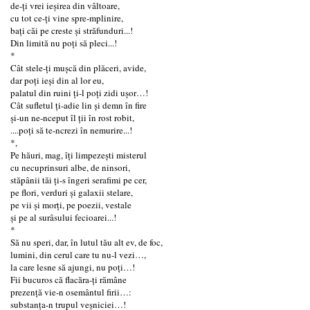
de-ți vrei ieșirea din vâltoare,
cu tot ce-ți vine spre-mplinire,
bați căi pe creste și străfunduri...!
Din limită nu poți să pleci...!
*
Cât stele-ți mușcă din plăceri, avide,
dar poți ieși din al lor eu,
palatul din ruini ți-l poți zidi ușor…!
Cât sufletul ți-adie lin și demn în fire
și-un ne-nceput îl ții în rost robit,
....poți să te-ncrezi în nemurire...!
*,
Pe hăuri, mag, îți limpezești misterul
cu necuprinsuri albe, de ninsori,
stăpânii tăi ți-s îngeri serafimi pe cer,
pe flori, verduri și galaxii stelare,
pe vii și morți, pe poezii, vestale
și pe al surâsului fecioarei...!
*
Să nu speri, dar, în lutul tău alt ev, de foc,
lumini, din cerul care tu nu-l vezi…,
la care lesne să ajungi, nu poți…!
Fii bucuros că flacăra-ți rămâne
prezență vie-n osemântul firii…:
substanța-n trupul veșniciei…!