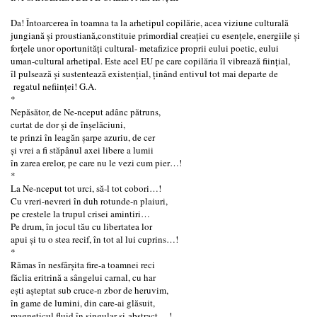
Da! Întoarcerea în toamna ta la arhetipul copilărie, acea viziune culturală
jungiană și proustiană,constituie primordial creației cu esențele, energiile și
forțele unor oportunități cultural- metafizice proprii eului poetic, eului
uman-cultural arhetipal. Este acel EU pe care copilăria îl vibrează ființial,
îl pulsează și sustentează existențial, ținând entivul tot mai departe de
regatul neființei! G.A.
*
Nepăsător, de Ne-nceput adânc pătruns,
curtat de dor și de înșelăciuni,
te prinzi în leagăn șarpe azuriu, de cer
și vrei a fi stăpânul axei libere a lumii
în zarea erelor, pe care nu le vezi cum pier…!
*
La Ne-nceput tot urci, să-l tot cobori…!
Cu vreri-nevreri în duh rotunde-n plaiuri,
pe crestele la trupul crisei amintiri…
Pe drum, în jocul tău cu libertatea lor
apui și tu o stea recif, în tot al lui cuprins…!
*
Rămas în nesfârșita fire-a toamnei reci
făclia eritrină a sângelui carnal, cu har
ești așteptat sub cruce-n zbor de heruvim,
în game de lumini, din care-ai glăsuit,
magneticul fluid în singular și-abstract….!