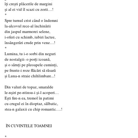
îți creşti plăcerile de margini
și al ei vid îl scazi cu zorii…!
*
Spre turnul crist când o îndemni
la-alcovul rece-al închinării
din jaspul marmorei selene,
i-oferi cu schimb, iubiri lactee,
însângerâri crude prin vene…!
*
Lumina, tu i-o sorbi din neguri
de nostalgii- o porți icoană,
și o săruți pe pleoapele cuminți,
pe frunte-i roze flăcări să răsară
şi Luna-n straie chihlimbare...!
Din valuri de topaz, smaralde
le-nşiri pe-ntinsu-i și-l acoperi…
Eşti fire-n ea, tremol în patimi
cu crugul ei în dioptaz, sălbatic,
stea-n galaxii cu chip romantic….!
ÎN CUVINTELE TOAMNEI
*