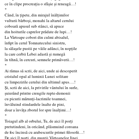
ce în clipe procreaţia o sfâșie și reneagă…!
*
Când, în țipete, din mirajul înălțimilor
vulturii bărboși, monahi la altarul cerului
coboară apusul sub stânci, să apuce
din hoiturile caprelor prădate de lupi…!
La Vârtoape cobori din culmi abisalul,
înfipt în cerul Tomnatecului sinistru,
la sălaşele pustii pe văile adânci, în nopţile
la care cerbii Lebei adastă și rumegă
în tihnă, în cercuri, semnele primăverii…!
*
Ai rămas să scrii, de aici, unde ai descoperit
cristalul opal al luminii Lunei solitare
cu limpezirile cerului din ultimul apus….!
Și, scrii de aici, la privirile vântului în surle,
şuierând printre crengile rupte-demonii
cu picurii mărunți-lacrimile toamnei,
învăluind stindardele înalte de pini,
doar a învăța zborul lor spre înalțimi…!
*
Toiagul alb al orbului, Tu, de aici îl porți
pretutindeni, în oricând, plăsmuind coroana
de foc încinsă cu arabescurile primei filosofii…!
De aici îl porți, din munții Vârtoapelor Jinei,