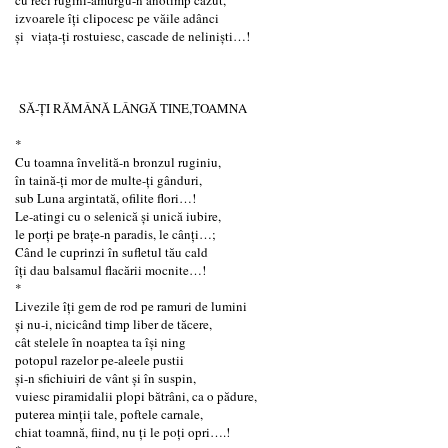
izvoarele îți clipocesc pe văile adânci
și viața-ți rostuiesc, cascade de neliniști…!
SĂ-ȚI RĂMÂNĂ LÂNGĂ TINE,TOAMNA
*
Cu toamna învelită-n bronzul ruginiu,
în taină-ți mor de multe-ți gânduri,
sub Luna argintată, ofilite flori…!
Le-atingi cu o selenică și unică iubire,
le porți pe brațe-n paradis, le cânți…;
Când le cuprinzi în sufletul tău cald
îți dau balsamul flacării mocnite…!
*
Livezile îți gem de rod pe ramuri de lumini
și nu-i, nicicând timp liber de tăcere,
cât stelele în noaptea ta își ning
potopul razelor pe-aleele pustii
și-n sfichiuiri de vânt și în suspin,
vuiesc piramidalii plopi bătrâni, ca o pădure,
puterea minții tale, poftele carnale,
chiat toamnă, fiind, nu ți le poți opri….!