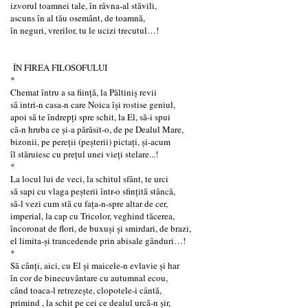
izvorul toamnei tale, în râvna-al stăvili,
ascuns în al tău osemânt, de toamnă,
în neguri, vrerilor, tu le ucizi trecutul…!
ÎN FIREA FILOSOFULUI
*
Chemat întru a sa ființă, la Păltiniș revii
să intri-n casa-n care Noica își rostise geniul,
apoi să te îndrepți spre schit, la El, să-i spui
că-n hruba ce și-a părăsit-o, de pe Dealul Mare,
bizonii, pe pereții (peșterii) pictați, și-acum
îl stăruiesc cu prețul unei vieți stelare...!
*
La locul lui de veci, la schitul sfânt, te urci
să sapi cu vlaga peșterii într-o sfințită stâncă,
să-l vezi cum stă cu fața-n-spre altar de cer,
imperial, la cap cu Tricolor, veghind tăcerea,
încoronat de flori, de buxuși și smirdari, de brazi,
el limita-și trancedende prin abisale gânduri…!
*
Să cânți, aici, cu El și maicele-n evlavie și har
în cor de binecuvântare cu autumnal ecou,
când toaca-l retrezește, clopotele-i cântă,
primind , la schit pe cei ce dealul urcă-n șir,