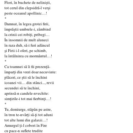
Flori, în buchete de nelinişti,
tot cerul din clepsidră-l verși
peste oceanul apollinic…!
*
Damnat, în legea grotei firii,
împrăştii umbrele-i, zâmbind
la crinii cei robiți, pribegi…
În insomnii de mult aluneci
în raza duh, să-i furi adâncul
și Firii i-l oferi, pe schimb,
la întâlnirea cu mormântul…!
*
Ca toamnei să îi fii prezență-
împarţi din vreri doar necuvinte:
plăceri, ce ştii să le închini
icoanei vii… din stânci..., revii
secundei să te închini,
aprinsă-n candele-nvechite:
simțirile-i tot mai fierbinți…!
*
Tu, demiurge, stăpân pe astre,
în tron te-nvârți să-ți tot aduni
tot alte lumi din galaxii…!
Amurgul ți-l cobori în Fire
cu pace-n suflete trudite