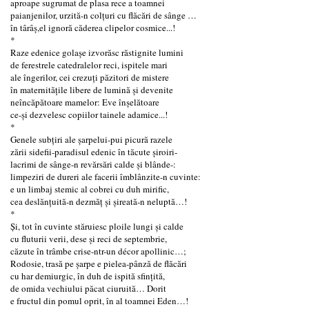
aproape sugrumat de plasa rece a toamnei
paianjenilor, urzită-n colțuri cu flăcări de sânge …
în târâș,el ignoră căderea clipelor cosmice...!
*
Raze edenice golaşe izvorăsc răstignite lumini
de ferestrele catedralelor reci, ispitele mari
ale îngerilor, cei crezuți păzitori de mistere
în maternităţile libere de lumină și devenite
neîncăpătoare mamelor: Eve înșelătoare
ce-și dezvelesc copiilor tainele adamice...!
*
Genele subțiri ale șarpelui-pui picură razele
zării sidefii-paradisul edenic în tăcute șiroiri-
lacrimi de sânge-n revărsări calde și blânde-:
limpeziri de dureri ale facerii îmblânzite-n cuvinte:
e un limbaj stemic al cobrei cu duh mirific,
cea deslănțuită-n dezmăț și șireată-n neluptă…!
*
Și, tot în cuvinte stăruiesc ploile lungi şi calde
cu fluturii verii, dese și reci de septembrie,
căzute în trâmbe crise-ntr-un décor apollinic…;
Rodosie, trasă pe șarpe e pielea-pânză de flăcări
cu har demiurgic, în duh de ispită sfințită,
de omida vechiului păcat ciuruită… Dorit
e fructul din pomul oprit, în al toamnei Eden…!