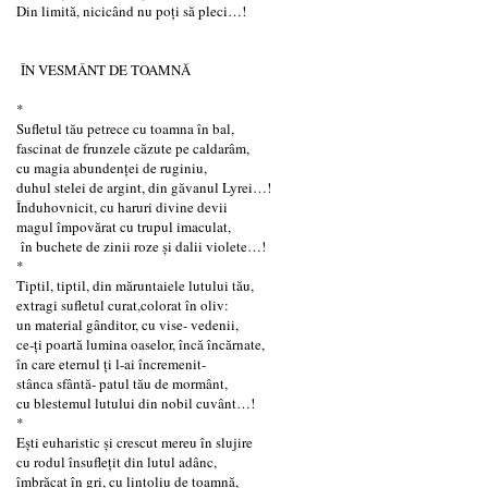
Din limită, nicicând nu poți să pleci…!
ÎN VESMÂNT DE TOAMNĂ
*
Sufletul tău petrece cu toamna în bal,
fascinat de frunzele căzute pe caldarâm,
cu magia abundenței de ruginiu,
duhul stelei de argint, din găvanul Lyrei…!
Înduhovnicit, cu haruri divine devii
magul împovărat cu trupul imaculat,
în buchete de zinii roze și dalii violete…!
*
Tiptil, tiptil, din măruntaiele lutului tău,
extragi sufletul curat,colorat în oliv:
un material gânditor, cu vise- vedenii,
ce-ți poartă lumina oaselor, încă încărnate,
în care eternul ți l-ai încremenit-
stânca sfântă- patul tău de mormânt,
cu blestemul lutului din nobil cuvânt…!
*
Ești euharistic și crescut mereu în slujire
cu rodul însuflețit din lutul adânc,
îmbrăcat în gri, cu lințoliu de toamnă,