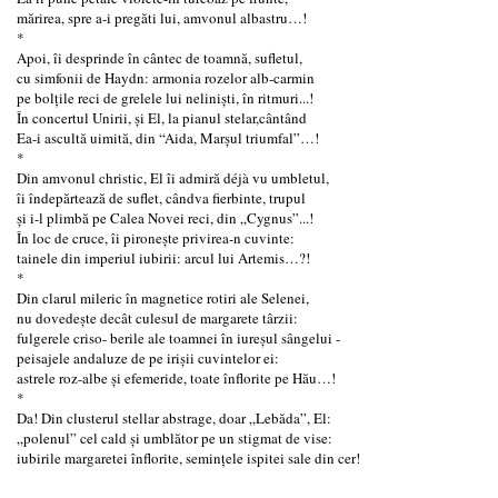
mărirea, spre a-i pregăti lui, amvonul albastru…!
*
Apoi, îi desprinde în cântec de toamnă, sufletul,
cu simfonii de Haydn: armonia rozelor alb-carmin
pe bolțile reci de grelele lui neliniști, în ritmuri...!
În concertul Unirii, și El, la pianul stelar,cântând
Ea-i ascultă uimită, din “Aida, Marşul triumfal”…!
*
Din amvonul christic, El îi admiră déjà vu umbletul,
îi îndepărtează de suflet, cândva fierbinte, trupul
şi i-l plimbă pe Calea Novei reci, din „Cygnus”...!
În loc de cruce, îi pironește privirea-n cuvinte:
tainele din imperiul iubirii: arcul lui Artemis…?!
*
Din clarul mileric în magnetice rotiri ale Selenei,
nu dovedește decât culesul de margarete târzii:
fulgerele criso- berile ale toamnei în iureșul sângelui -
peisajele andaluze de pe irișii cuvintelor ei:
astrele roz-albe și efemeride, toate înflorite pe Hău…!
*
Da! Din clusterul stellar abstrage, doar „Lebăda”, El:
„polenul” cel cald și umblător pe un stigmat de vise:
iubirile margaretei înflorite, semințele ispitei sale din cer!