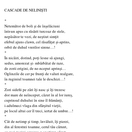
CASCADE DE NELINIȘTI
*
Netemător de boli și de înşelăciuni
într-un apus cu răsărit turcoaz de stele,
nepăsător te vezi, de neștiut simțit
efebul ajuns clawn, cel răsafăţat și-aprins,
orbit de duhul vrerilor sirene…!
*
În nicăiri, dorind, poţi lesne să ajungi,
sedus, amorezat și- mbărbătat de raze,
de zorii erigini, de ne-nceput aprinși…
Oglinzile de cer pe frunți de valuri realgare,
în ruginiul toamnei tale le deschizi…!
*
Zori sidefii pe zări îți nasc și îți trezesc
dor mare de neînceput, căzut în al lor iureș,
cuprinsul duhului în sine îl frămânți,
i-adulmeci vlaga din sfârșitul vieții,
pe locul altui cer îl treci, iertat de umbre…!
*
Cât de netimp și timp, învăluit, îți pierzi,
din al ferestrei toamne, cerul tău cărunt,
cu reci rugini-amurgu-n anotimp căzut,