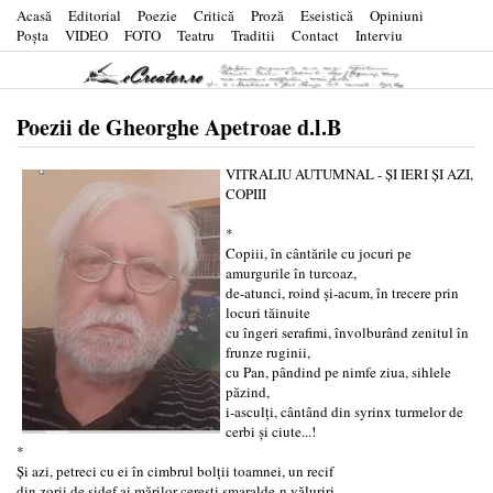
Acasă
Editorial
Poezie
Critică
Proză
Eseistică
Opiniuni
Poşta
VIDEO
FOTO
Teatru
Traditii
Contact
Interviu
Poezii de Gheorghe Apetroae d.l.B
VITRALIU AUTUMNAL - ȘI IERI ȘI AZI,
COPIII
*
Copiii, în cântările cu jocuri pe
amurgurile în turcoaz,
de-atunci, roind și-acum, în trecere prin
locuri tăinuite
cu îngeri serafimi, învolburând zenitul în
frunze ruginii,
cu Pan, pândind pe nimfe ziua, sihlele
păzind,
i-asculți, cântând din syrinx turmelor de
cerbi și ciute...!
*
Și azi, petreci cu ei în cimbrul bolții toamnei, un recif
din zorii de sidef ai mărilor cerești smaralde-n văluriri