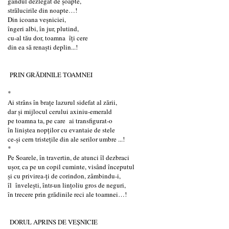
gândul dezlegat de şoapte,
strălucirile din noapte…!
Din icoana veșniciei,
îngeri albi, în jur, plutind,
cu-al tău dor, toamna îți cere
din ea să renaşti deplin...!
PRIN GRĂDINILE TOAMNEI
*
Ai strâns în braţe lazurul sidefat al zării,
dar şi mijlocul cerului axiniu-emerald
pe toamna ta, pe care ai transfigurat-o
în liniștea nopţilor cu evantaie de stele
ce-și cern tristețile din ale serilor umbre ...!
*
Pe Soarele, în travertin, de atunci îl dezbraci
uşor, ca pe un copil cuminte, visând începutul
și cu privirea-ți de corindon, zâmbindu-i,
îl învelești, într-un linţoliu gros de neguri,
în trecere prin grădinile reci ale toamnei…!
DORUL APRINS DE VEŞNICIE