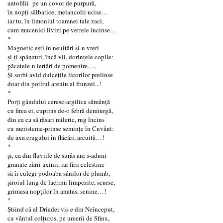
antofilii pe un covor de purpură,
în nopți sălbatice, melancolii ucise…
iar tu, în limoniul toamnei tale zaci,
cum mucenici livizi pe vetrele încinse…
*
Magnetic ești în neuitări și-n vreri
și-ți spânzuri, încă vii, dorințele copile:
păcatele-n iertări de pomenire…,
Și sorbi avid dulcețile licorilor prelinse
doar din potirul areniu al frunzei...!
*
Porți gândului ceresc-argilica sămânţă
cu firea ei, cuprins de-o febră demiurgă,
din ea ca să răsari mileric, rug încins
cu meristeme-prinse semințe în Cuvânt:
de axa crugului în flăcări, arcuită…!
*
și, ca din fluviile de surâs ani s-aduni
granate zării axinii, iar firii celestine
să îi culegi podoaba sânilor de plumb,
șiroiul lung de lacrimi limpezite, scurse,
grimasa nopților în anatas, senine…!
*
Știind că al Driadei vis e din Neînceput,
cu vântul colţuros, pe umerii de Sfinx,