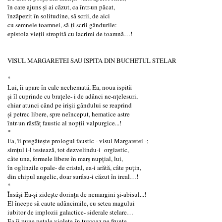
în care ajuns și ai căzut, ca într-un păcat,
înzăpezit în solitudine, să scrii, de aici
cu semnele toamnei, să-ți scrii gândurile:
epistola vieții stropită cu lacrimi de toamnă…!
VISUL MARGARETEI SAU ISPITA DIN BUCHETUL STELAR
*
Lui, îi apare în cale nechemată, Ea, noua ispită
și îl cuprinde cu brațele- i de adânci ne-nţelesuri,
chiar atunci când pe irişii gândului se reaprind
și petrec libere, spre neînceput, hematice astre
într-un răsfăţ faustic al nopţii valpurgice...!
*
Ea, îi pregătește prologul faustic - visul Margaretei -;
simţul i-l testează, tot dezvelindu-i orgiastic,
câte una, formele libere în marş nupţial, lui,
în oglinzile opale- de cristal, ea-i arătă, câte puțin,
din chipul angelic, doar surâsu-i căzut în ireal…!
*
Însăși Ea-și zidește dorința de nemargini și-abisul...!
El începe să caute adâncimile, cu setea magului
iubitor de implozii galactice- siderale stelare…
Ea îi pune petale violete-în turcoaz pe frunte,