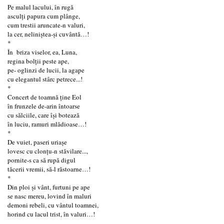
Pe malul lacului, în rugă
asculți papura cum plânge,
cum trestii aruncate-n valuri,
la cer, neliniștea-și cuvântă…!
*
În briza viselor, ea, Luna,
regina bolții peste ape,
pe- oglinzi de lucii, la agape
cu elegantul stârc petrece...!
*
Concert de toamnă ţine Eol
în frunzele de-arin întoarse
cu sălciile, care îşi botează
în luciu, ramuri mlădioase…!
*
De vuiet, paseri uriaşe
lovesc cu clonţu-n stăvilare...,
pornite-s ca să rupă digul
tăcerii vremii, să-l răstoarne…!
*
Din ploi şi vânt, furtuni pe ape
se nasc mereu, lovind în maluri
demoni rebeli, cu vântul toamnei,
horind cu lacul trist, în valuri…!