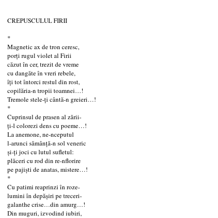
CREPUSCULUL FIRII
*
Magnetic ax de tron ceresc,
porți rugul violet al Firii
căzut în cer, trezit de vreme
cu dangăte în vreri rebele,
îți tot întorci restul din rost,
copilăria-n tropii toamnei…!
Tremole stele-ți cântă-n greieri…!
*
Cuprinsul de prasen al zării-
ți-l colorezi dens cu poeme…!
La anemone, ne-nceputul
l-arunci sămânță-n sol veneric
și-ți joci cu lutul sufletul:
plăceri cu rod din re-nflorire
pe pajiști de anatas, mistere…!
*
Cu patimi reaprinzi în roze-
lumini în depășiri pe treceri-
galanthe crise…din amurg…!
Din muguri, izvodind iubiri,