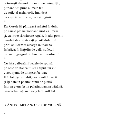
te trezești deseori din nesomn neîngrijit,
purtându-ți prins numele tău
de sufletul melancolic îmbrăcat
cu veșmânte umede, reci și ruginii…!
*
Da. Oasele îți păstrează sufletul în duh,
pe care o ploaie nicicând nu-l va umezi
și, ca într-o sărbătoare regală, în alai pornit
oasele tale slujnice îți poartă duhul sfițit,
prini anii care te aleargă în toamnă,
îmbrăcat în lințoliu de gală: sufletul
tomnatic,pârguit în turcoazul serilor…!
*
Cu fața galbenă și buzele de spumă
pe oase de stâncă îți stă chipul tău viu;
e-nconjurat de prințese fecioare!
E îmbrățișat și iubit, dezinvolt în vecii…!
și îți bate în poarta inimii de piatră,
într-un etern festin palatin,toamna bătrână,
înveselindu-ți în oase, etern, sufletul…!
CÂNTEC MELANCOLIC DE VIOLINĂ
*