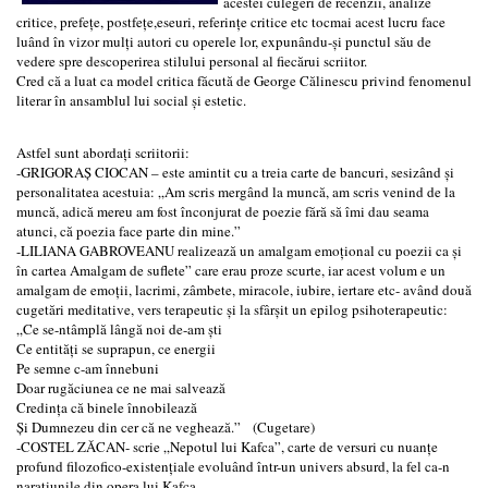
acestei culegeri de recenzii, analize
critice, prefețe, postfețe,eseuri, referințe critice etc tocmai acest lucru face
luând în vizor mulți autori cu operele lor, expunându-și punctul său de
vedere spre descoperirea stilului personal al fiecărui scriitor.
Cred că a luat ca model critica făcută de George Călinescu privind fenomenul
literar în ansamblul lui social și estetic.
Astfel sunt abordați scriitorii:
-GRIGORAȘ CIOCAN – este amintit cu a treia carte de bancuri, sesizând și
personalitatea acestuia: „Am scris mergând la muncă, am scris venind de la
muncă, adică mereu am fost înconjurat de poezie fără să îmi dau seama
atunci, că poezia face parte din mine.”
-LILIANA GABROVEANU realizează un amalgam emoțional cu poezii ca și
în cartea Amalgam de suflete” care erau proze scurte, iar acest volum e un
amalgam de emoții, lacrimi, zâmbete, miracole, iubire, iertare etc- având două
cugetări meditative, vers terapeutic și la sfârșit un epilog psihoterapeutic:
„Ce se-ntâmplă lângă noi de-am ști
Ce entități se suprapun, ce energii
Pe semne c-am înnebuni
Doar rugăciunea ce ne mai salvează
Credința că binele înnobilează
Și Dumnezeu din cer că ne veghează.” (Cugetare)
-COSTEL ZĂCAN- scrie „Nepotul lui Kafca”, carte de versuri cu nuanțe
profund filozofico-existențiale evoluând într-un univers absurd, la fel ca-n
narațiunile din opera lui Kafca.