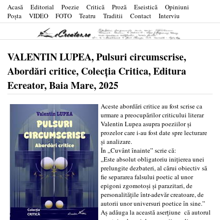
Acasă
Editorial
Poezie
Critică
Proză
Eseistică
Opiniuni
Poşta
VIDEO
FOTO
Teatru
Traditii
Contact
Interviu
VALENTIN LUPEA, Pulsuri circumscrise,
Abordări critice, Colecția Critica, Editura
Ecreator, Baia Mare, 2025
Aceste abordări critice au fost scrise ca
urmare a preocupărilor criticului literar
Valentin Lupea asupra poeziilor și
prozelor care i-au fost date spre lecturare
și analizare.
În „Cuvânt înainte” scrie că:
„Este absolut obligatoriu inițierea unei
prelungite dezbateri, al cărui obiectiv să
fie separarea falsului poetic al unor
epigoni zgomotoși și parazitari, de
personalitățile într-adevăr creatoare, de
autorii unor universuri poetice în sine.”
Aș adăuga la această aserțiune că autorul