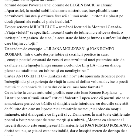
Scriind despre Povestea unei dorințe de EUGEN BACIU se afirmă:
„Apar astfel, la modul subtil, elemente misterioase, inexplicabile care
perturbează liniștea și ordinea firească a lumii reale... cititorul e plasat pe
două planuri ale realului și ale irealului.”
Despre scrierea MIHAELEI CD – româncă locuind la Montreal Canada-
„Viața violetă” se specifică: „această carte de iubire, nu e altceva decât o
invitație la regăsirea de sine, la acea stare de bine și frumos a sufletului după
care tânjim cu toții.”
Un tandem de excepție - LILIANA MOLDOVAN și IOAN ROMEO
ROȘIIANU într-o carte despre iubire și sacrificii poetice în care:
„ emoția poetică emanată de versuri este rezultatul unei puternice stări de
exaltare a inteligenței ființei umane a celor doi El și EA - într-un dialog
plenar cu totalitatea, cu iubirea și cu nemărginirea.”
Cartea ANTONIEI PITU – „Galaxia din noi” este apreciată deoarece poeta
îmbogățindu-și experiența de viață la acest al doilea volum, devine o poetă
matură cu o tehnică de lucru din ce în ce mai bine formată.”
Cu referire la cartea autorului prolific care este Ioan Romeo Roșiianu –„
Litanii pentru ultimă uitare” criticul Valentin Lupea scrie că poetul știe să se
armonizeze perfect cu trăirile și simțirile sale interioare, cu dorurile sale atât
de felurite din care nu lipsesc nici amintirile mamei, nici obsesia morții
iminente, nici dialogurile cu îngerii și cu Dumnezeu. În mai toate cărțile sale
poetul a fost preocupat de tema morții și a iubirii. „Moartea ca element al
trecerii dincolo este omniprezentă în scrierile lui IOAN ROMEO ROȘIIANU, e
dorită sau nu, se știe că este inevitabilă, dar e însoțită mereu de dorința de a
trăi.”