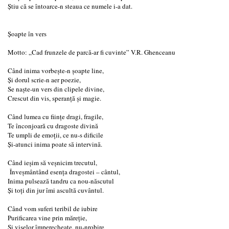
Ştiu că se întoarce-n steaua ce numele i-a dat.
Șoapte în vers
Motto: „Cad frunzele de parcă-ar fi cuvinte” V.R. Ghenceanu
Când inima vorbește-n șoapte line,
Și dorul scrie-n aer poezie,
Se naște-un vers din clipele divine,
Crescut din vis, speranță și magie.
Când lumea cu ființe dragi, fragile,
Te înconjoară cu dragoste divină
Te umpli de emoții, ce nu-s dificile
Și-atunci inima poate să intervină.
Când ieșim să veșnicim trecutul,
Înveșmântând esența dragostei – cântul,
Inima pulsează tandru ca nou-născutul
Și toți din jur îmi ascultă cuvântul.
Când vom suferi teribil de iubire
Purificarea vine prin măreție,
Și viselor împerecheate, nu-nrobire