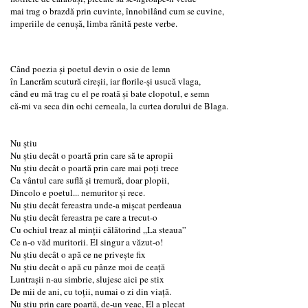
mai trag o brazdă prin cuvinte, înnobilând cum se cuvine,
imperiile de cenuşă, limba rănită peste verbe.
Când poezia şi poetul devin o osie de lemn
în Lancrăm scutură cireşii, iar florile-şi usucă vlaga,
când eu mă trag cu el pe roată şi bate clopotul, e semn
că-mi va seca din ochi cerneala, la curtea dorului de Blaga.
Nu știu
Nu ştiu decât o poartă prin care să te apropii
Nu ştiu decât o poartă prin care mai poţi trece
Ca vântul care suflă şi tremură, doar plopii,
Dincolo e poetul... nemuritor şi rece.
Nu ştiu decât fereastra unde-a mişcat perdeaua
Nu ştiu decât fereastra pe care a trecut-o
Cu ochiul treaz al minţii călătorind „La steaua”
Ce n-o văd muritorii. El singur a văzut-o!
Nu ştiu decât o apă ce ne priveşte fix
Nu ştiu decât o apă cu pânze moi de ceaţă
Luntraşii n-au simbrie, slujesc aici pe stix
De mii de ani, cu toţii, numai o zi din viaţă.
Nu ştiu prin care poartă, de-un veac, El a plecat