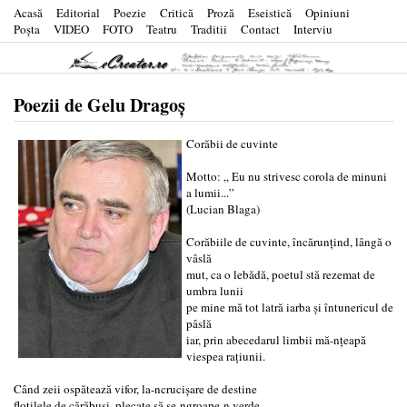
Acasă
Editorial
Poezie
Critică
Proză
Eseistică
Opiniuni
Poşta
VIDEO
FOTO
Teatru
Traditii
Contact
Interviu
Poezii de Gelu Dragoș
Corăbii de cuvinte
Motto: „ Eu nu strivesc corola de minuni
a lumii...”
(Lucian Blaga)
Corăbiile de cuvinte, încărunţind, lângă o
vâslă
mut, ca o lebădă, poetul stă rezemat de
umbra lunii
pe mine mă tot latră iarba şi întunericul de
pâslă
iar, prin abecedarul limbii mă-nţeapă
viespea raţiunii.
Când zeii ospătează vifor, la-ncrucişare de destine
flotilele de cărăbuşi, plecate să se-ngroape-n verde