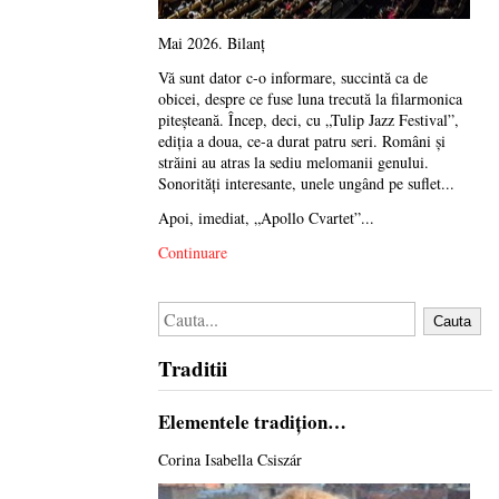
Mai 2026. Bilanț
Vă sunt dator c-o informare, succintă ca de
obicei, despre ce fuse luna trecută la filarmonica
piteșteană. Încep, deci, cu „Tulip Jazz Festival”,
ediția a doua, ce-a durat patru seri. Români și
străini au atras la sediu melomanii genului.
Sonorități interesante, unele ungând pe suflet...
Apoi, imediat, „Apollo Cvartet”...
Continuare
Cauta
Traditii
Elementele tradiţion…
Corina Isabella Csiszár