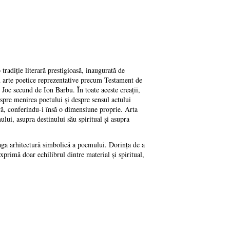
 tradiție literară prestigioasă, inaugurată de
n arte poetice reprezentative precum Testament de
Joc secund de Ion Barbu. În toate aceste creații,
espre menirea poetului și despre sensul actului
ră, conferindu-i însă o dimensiune proprie. Arta
ului, asupra destinului său spiritual și asupra
eaga arhitectură simbolică a poemului. Dorința de a
xprimă doar echilibrul dintre material și spiritual,