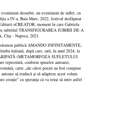
eveniment deosebit, un eveniment de suflet, cu
 a IV-a, Baia Mare, 2022, festival desfășurat
ul Editurii eCREATOR, moment în care Gabriela
RE, cu subtitlul TRANSFIGURAREA IUBIRII DE-A
luj - Napoca, 2021.
briela Solomon publică AMANDO INFINITAMENTE,
mba italiană, după care, iată, în anul 2024, la
IRE ÎNARIPATĂ (METAMORFOZA SUFLETULUI
rezintă, conform spuselor autoarei,
ână, carte „ale căror poezii au fost compuse
 autoare să traducă și să adapteze acest volum
re creație" cu speranța că va reuși să intre astfel