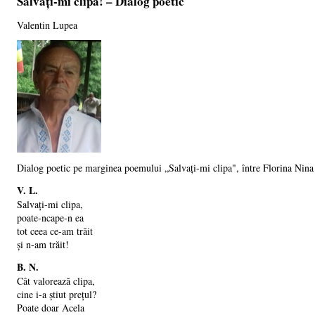
Salvați-mi clipa! – Dialog poetic
Valentin Lupea
Dialog poetic pe marginea poemului „Salvați-mi clipa", între Florina Nina
V. L.
Salvați-mi clipa,
poate-ncape-n ea
tot ceea ce-am trăit
și n-am trăit!
B. N.
Cât valorează clipa,
cine i-a știut prețul?
Poate doar Acela