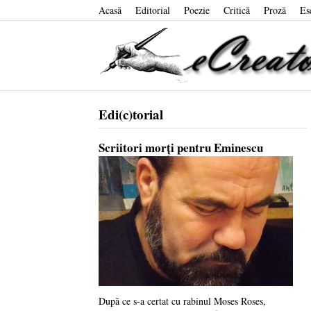
Acasă
Editorial
Poezie
Critică
Proză
Es
Edi(c)torial
Scriitori morți pentru Eminescu
După ce s-a certat cu rabinul Moses Roses,