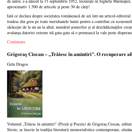
de autor, s-a născut la 15 septembrie 1952, locuiește în Sighetu Marmației, 
aproximativ 1.500 de articole și peste 30 de cărți!
Iată ce declara despre societatea românească de azi într-un articol-editoria
trudesc din greu pe toate meridianele lumii pentru a contribui cu economiile
sărăcește de la un an la altul, numărul șomerilor și al dezrădăcinaților creșt
avalanșa datoriei externe stă gata-gata să o pornească la vale peste disperar
Continuare
Grigoraș Ciocan – „Trăiesc în amintiri". O recuperare afe
Gelu Dragos
Volumul „Trăiesc în amintiri" (Proză și Poezie) de Grigoraș Ciocan, editu
Stroie, se înscrie în tradiția literaturii memorialistice contemporane, situân