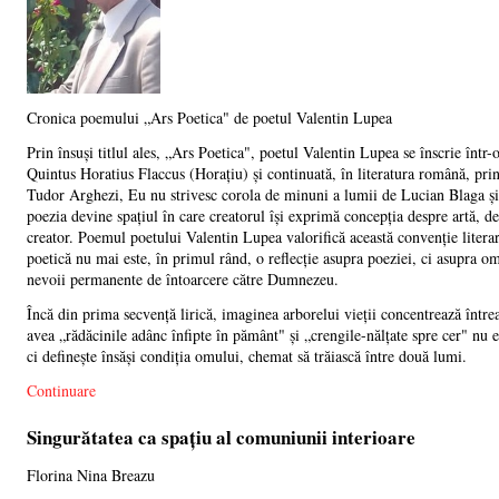
Cronica poemului „Ars Poetica" de poetul Valentin Lupea
Prin însuși titlul ales, „Ars Poetica", poetul Valentin Lupea se înscrie într-o
Quintus Horatius Flaccus (Horațiu) și continuată, în literatura română, pri
Tudor Arghezi, Eu nu strivesc corola de minuni a lumii de Lucian Blaga și 
poezia devine spațiul în care creatorul își exprimă concepția despre artă, d
creator. Poemul poetului Valentin Lupea valorifică această convenție litera
poetică nu mai este, în primul rând, o reflecție asupra poeziei, ci asupra om
nevoii permanente de întoarcere către Dumnezeu.
Încă din prima secvență lirică, imaginea arborelui vieții concentrează într
avea „rădăcinile adânc înfipte în pământ" și „crengile-nălțate spre cer" nu e
ci definește însăși condiția omului, chemat să trăiască între două lumi.
Continuare
Singurătatea ca spațiu al comuniunii interioare
Florina Nina Breazu