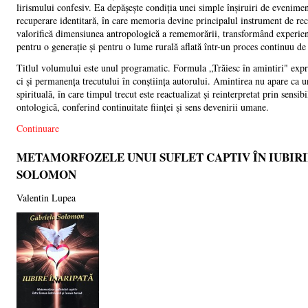
lirismului confesiv. Ea depășește condiția unei simple înșiruiri de eveniment
recuperare identitară, în care memoria devine principalul instrument de reco
valorifică dimensiunea antropologică a rememorării, transformând experienț
pentru o generație și pentru o lume rurală aflată într-un proces continuu de
Titlul volumului este unul programatic. Formula „Trăiesc în amintiri" expr
ci și permanența trecutului în conștiința autorului. Amintirea nu apare ca 
spirituală, în care timpul trecut este reactualizat și reinterpretat prin sensi
ontologică, conferind continuitate ființei și sens devenirii umane.
Continuare
METAMORFOZELE UNUI SUFLET CAPTIV ÎN IUBIRI
SOLOMON
Valentin Lupea