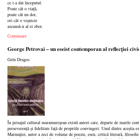
ce i-a dat începutul.
Poate cât o viață,
poate cât un dor,
ori cât o veșnicie
ascunsă-n al ei zbor.
Continuare
George Petrovai – un eseist contemporan al reflecției civi
Gelu Dragos
În peisajul cultural maramureșean există autori care, departe de marile centr
perseverență și fidelitate față de propriile convingeri. Unul dintre aceștia e
Marmației, autor a zeci de volume de poezie, eseu, critică literară, filosofie