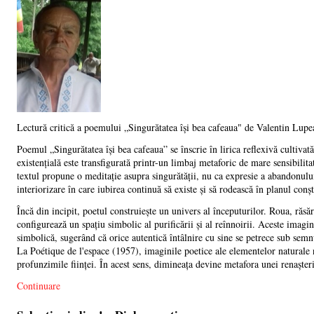
Lectură critică a poemului „Singurătatea își bea cafeaua" de Valentin Lupe
Poemul „Singurătatea își bea cafeaua” se înscrie în lirica reflexivă cultiva
existențială este transfigurată printr-un limbaj metaforic de mare sensibili
textul propune o meditație asupra singurătății, nu ca expresie a abandonului 
interiorizare în care iubirea continuă să existe și să rodească în planul conșt
Încă din incipit, poetul construiește un univers al începuturilor. Roua, răsăr
configurează un spațiu simbolic al purificării și al reînnoirii. Aceste imagi
simbolică, sugerând că orice autentică întâlnire cu sine se petrece sub se
La Poétique de l'espace (1957), imaginile poetice ale elementelor naturale n
profunzimile ființei. În acest sens, dimineața devine metafora unei renașteri
Continuare