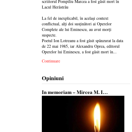
scriitorul Pompiliu Marcea a fost găsit mort în
Lacul Herăstrău
La fel de inexplicabil, în același context
conflictual, alți doi susținători ai Operelor
Complete ale lui Eminescu, au avut morți
suspecte.
Poetul Ion Lotreanu a fost găsit spânzurat la data
de 22 mai 1985, iar Alexandru Oprea, editorul
Operelor lui Eminescu, a fost găsit mort în...
Continuare
Opiniuni
In memoriam – Mircea M. I…