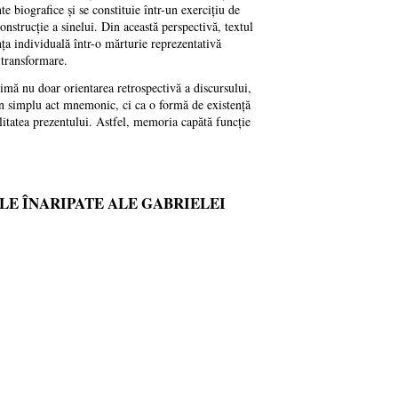
e biografice și se constituie într-un exercițiu de
nstrucție a sinelui. Din această perspectivă, textul
a individuală într-o mărturie reprezentativă
 transformare.
imă nu doar orientarea retrospectivă a discursului,
un simplu act mnemonic, ci ca o formă de existență
bilitatea prezentului. Astfel, memoria capătă funcție
LE ÎNARIPATE ALE GABRIELEI