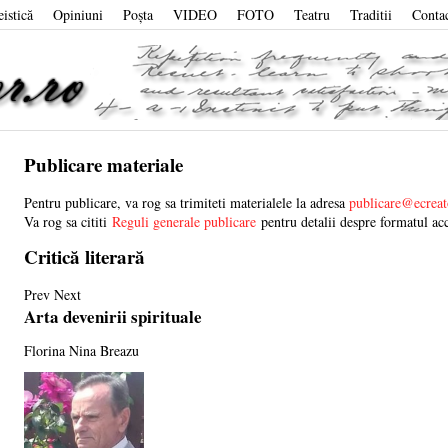
eistică
Opiniuni
Poşta
VIDEO
FOTO
Teatru
Traditii
Conta
Publicare materiale
Pentru publicare, va rog sa trimiteti materialele la adresa
publicare@ecreat
Va rog sa cititi
Reguli generale publicare
pentru detalii despre formatul acc
Critică literară
Prev
Next
Arta devenirii spirituale
Florina Nina Breazu