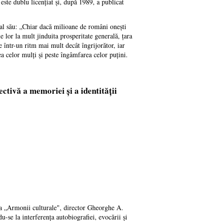
este dublu licențiat și, după 1989, a publicat
l al său: „Chiar dacă milioane de români onești
 lor la mult jinduita prosperitate generală, țara
e într-un ritm mai mult decât îngrijorător, iar
ea celor mulți și peste îngâmfarea celor puțini.
ctivă a memoriei și a identității
ra „Armonii culturale", director Gheorghe A.
du-se la interferența autobiografiei, evocării și