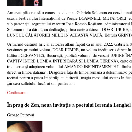
Am avut plăcerea să o cunosc pe doamna Gabriela Solomon cu ocazia unui 
ocazia Festivalului Internațional de Poezie DOAMNELE METAFOREI, ediția
sub patronajul regretatului maestru Ioan Romeo Roșiianu, administrator
Solomon mi-a dăruit, cu dedicație, prima carte a dânsei, DOAR IUBI
LUNGUL CĂLĂTORIEI MELE ÎN ACEASTĂ VIAȚĂ, Editura GRINTA, C
Urmărind destinul liric al autoarei aflăm faptul că în anul 2022, Ga
versiunea primului volum, DOAR IUBIRE, un volum inedit scris direct în li
Editura CERVANTES, București, publică volumul de versuri IUB
CAPTIV ÎNTRE LUMEA INTERIOARĂ ȘI LUMEA TERENĂ), carte care rep
traducerea și adaptarea volumului AMANDO INFINITAMENTE în limba rom
direct în limba italiană". Dragostea față de limba română a determinat-o pe
tocmai pentru a putea împărtăși cu cititorii „magia mesajului ascuns în fieca
„în casa sufletului fiecărui om pentru a...
Continuare
În prag de Zen, noua invitație a poetului Ieremia Lenghel
George Petrovai