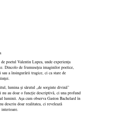
a
tă de poetul Valentin Lupea, unde experiența
tate. Dincolo de frumusețea imaginilor poetice,
sau a însingurării tragice, ci ca stare de
iinței.
itul, lumina și sărutul „de sorginte divină”
ni nu au doar o funcție descriptivă, ci una profund
mnul luminii. Așa cum observa Gaston Bachelard în
u descriu doar realitatea, ci revelează
 interioare.