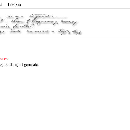
ct
Interviu
or.ro
.
eptat si reguli generale.