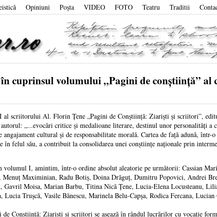
eistică
Opiniuni
Poşta
VIDEO
FOTO
Teatru
Traditii
Conta
uprinsul volumului „Pagini de conștiință” al cun
al scriitorului Al. Florin Țene „Pagini de Conștiință: Ziariști și scriitori”, ed
 autorul: „...evocări critice și medalioane literare, destinul unor personalități a 
angajament cultural și de responsabilitate morală. Cartea de față adună, într-o s
are în felul său, a contribuit la consolidarea unei conștiințe naționale prin interm
în volumul I, amintim, într-o ordine absolut aleatorie pe următorii: Cassian 
ă, Menuț Maximinian, Radu Botiș, Doina Drăguț, Dumitru Popovici, Andrei Bre
, Gavril Moisa, Marian Barbu, Titina Nică Țene, Lucia-Elena Locusteanu, Lil
, Lucia Trușcă, Vasile Bănescu, Marinela Belu-Capșa, Rodica Fercana, Lucian G
 de Conștiință: Ziariști și scriitori se așează în rândul lucrărilor cu vocație for