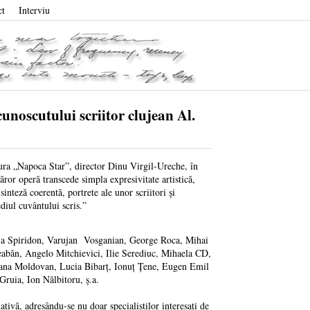
ct
Interviu
oscutului scriitor clujean Al.
itura „Napoca Star”, director Dinu Virgil-Ureche, în
căror operă transcede simpla expresivitate artistică,
inteză coerentă, portrete ale unor scriitori și
ediul cuvântului scris.”
Maria Spiridon, Varujan Vosganian, George Roca, Mihai
abăn, Angelo Mitchievici, Ilie Serediuc, Mihaela CD,
iana Moldovan, Lucia Bibarț, Ionuț Țene, Eugen Emil
ruia, Ion Nălbitoru, ș.a.
mativă, adresându-se nu doar specialiștilor interesați de