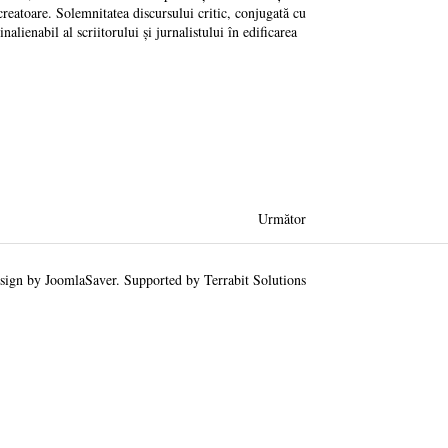
te creatoare. Solemnitatea discursului critic, conjugată cu
alienabil al scriitorului și jurnalistului în edificarea
Următor
sign by
JoomlaSaver
. Supported by
Terrabit Solutions