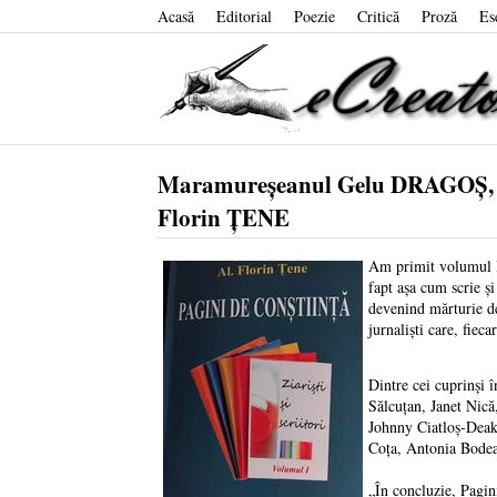
Acasă
Editorial
Poezie
Critică
Proză
Es
Maramureșeanul Gelu DRAGOȘ, în c
Florin ȚENE
Am primit volumul I 
fapt așa cum scrie și
devenind mărturie de 
jurnaliști care, fiec
Dintre cei cuprinși 
Sălcuțan, Janet Nic
Johnny Ciatloș-Deak
Coța, Antonia Bodea
„În concluzie, Pagini