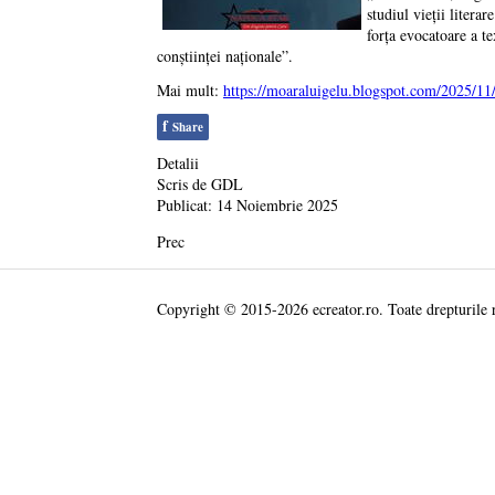
studiul vieții literar
forța evocatoare a te
conștiinței naționale”.
Mai mult:
https://moaraluigelu.blogspot.com/2025/11
f
Share
Detalii
Scris de
GDL
Publicat: 14 Noiembrie 2025
Prec
Copyright © 2015-2026 ecreator.ro. Toate drepturile 