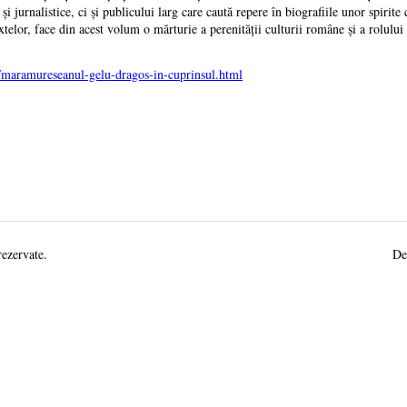
e și jurnalistice, ci și publicului larg care caută repere în biografiile unor spiri
xtelor, face din acest volum o mărturie a perenității culturii române și a rolului in
/maramureseanul-gelu-dragos-in-cuprinsul.html
rezervate.
De