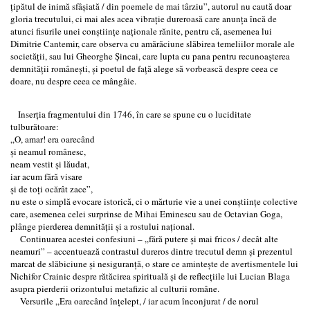
țipătul de inimă sfâșiată / din poemele de mai târziu”, autorul nu caută doar
gloria trecutului, ci mai ales acea vibrație dureroasă care anunța încă de
atunci fisurile unei conștiințe naționale rănite, pentru că, asemenea lui
Dimitrie Cantemir, care observa cu amărăciune slăbirea temeliilor morale ale
societății, sau lui Gheorghe Șincai, care lupta cu pana pentru recunoașterea
demnității românești, și poetul de față alege să vorbească despre ceea ce
doare, nu despre ceea ce mângâie.
Inserția fragmentului din 1746, în care se spune cu o luciditate
tulburătoare:
„O, amar! era oarecând
și neamul românesc,
neam vestit și lăudat,
iar acum fără visare
și de toți ocărât zace”,
nu este o simplă evocare istorică, ci o mărturie vie a unei conștiințe colective
care, asemenea celei surprinse de Mihai Eminescu sau de Octavian Goga,
plânge pierderea demnității și a rostului național.
Continuarea acestei confesiuni – „fără putere și mai fricos / decât alte
neamuri” – accentuează contrastul dureros dintre trecutul demn și prezentul
marcat de slăbiciune și nesiguranță, o stare ce amintește de avertismentele lui
Nichifor Crainic despre rătăcirea spirituală și de reflecțiile lui Lucian Blaga
asupra pierderii orizontului metafizic al culturii române.
Versurile „Era oarecând înțelept, / iar acum înconjurat / de norul