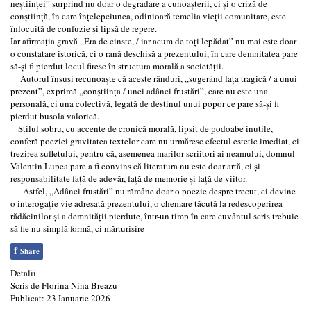
neștiinței” surprind nu doar o degradare a cunoașterii, ci și o criză de
conștiință, în care înțelepciunea, odinioară temelia vieții comunitare, este
înlocuită de confuzie și lipsă de repere.
Iar afirmația gravă „Era de cinste, / iar acum de toți lepădat” nu mai este doar
o constatare istorică, ci o rană deschisă a prezentului, în care demnitatea pare
să-și fi pierdut locul firesc în structura morală a societății.
Autorul însuși recunoaște că aceste rânduri, „sugerând fața tragică / a unui
prezent”, exprimă „conștiința / unei adânci frustări”, care nu este una
personală, ci una colectivă, legată de destinul unui popor ce pare să-și fi
pierdut busola valorică.
Stilul sobru, cu accente de cronică morală, lipsit de podoabe inutile,
conferă poeziei gravitatea textelor care nu urmăresc efectul estetic imediat, ci
trezirea sufletului, pentru că, asemenea marilor scriitori ai neamului, domnul
Valentin Lupea pare a fi convins că literatura nu este doar artă, ci și
responsabilitate față de adevăr, față de memorie și față de viitor.
Astfel, „Adânci frustări” nu rămâne doar o poezie despre trecut, ci devine
o interogație vie adresată prezentului, o chemare tăcută la redescoperirea
rădăcinilor și a demnității pierdute, într-un timp în care cuvântul scris trebuie
să fie nu simplă formă, ci mărturisire
f
Share
Detalii
Scris de
Florina Nina Breazu
Publicat: 23 Ianuarie 2026