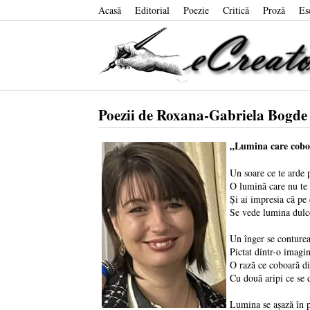
Acasă
Editorial
Poezie
Critică
Proză
Es
Poezii de Roxana-Gabriela Bogde
„Lumina care cobo
Un soare ce te arde 
O lumină care nu te 
Și ai impresia că pe 
Se vede lumina dulce
Un înger se conturea
Pictat dintr-o imagi
O rază ce coboară d
Cu două aripi ce se 
Lumina se așază în p