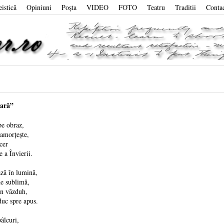
eistică
Opiniuni
Poşta
VIDEO
FOTO
Teatru
Traditii
Conta
ară”
pe obraz,
amorțește,
cer
 a Învierii.
ză în lumină,
ne sublimă,
in văzduh,
duc spre apus.
âlcuri,