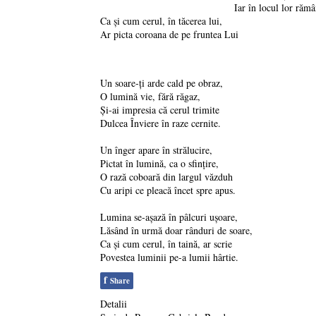
Iar în locul lor răm
Ca și cum cerul, în tăcerea lui,
Ar picta coroana de pe fruntea Lui
Un soare‑ți arde cald pe obraz,
O lumină vie, fără răgaz,
Și‑ai impresia că cerul trimite
Dulcea Înviere în raze cernite.
Un înger apare în strălucire,
Pictat în lumină, ca o sfințire,
O rază coboară din largul văzduh
Cu aripi ce pleacă încet spre apus.
Lumina se‑așază în pâlcuri ușoare,
Lăsând în urmă doar rânduri de soare,
Ca și cum cerul, în taină, ar scrie
Povestea luminii pe-a lumii hârtie.
f
Share
Detalii