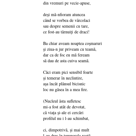
din vremuri pe vecie-apuse,
deși mă-nfioram atuncea
când se vorbea de vârcolaci
sau despre semenii cu tare,
ce fost-au târnuiți de draci!
Ba chiar aveam noaptea coșmaruri
și ziua-n jur priveam cu teamă,
dar ca de foc eu mă feream
să dau de asta cuiva seamă.
Căci eram pici sensibil foarte
și temerar în neclintire,
așa încât plânsul bicisnic
loc nu găsea în a mea fire.
(Nucleul ăsta sufletesc
mi-a fost atât de devotat,
că viața și-ale ei cercări
profilul nu i l-au schimbat,
ci, dimpotrivă, și mai mult
l-au dres în temporala roată,