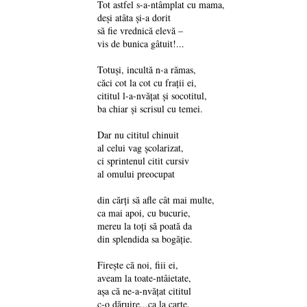
Tot astfel s-a-ntâmplat cu mama,
deși atâta și-a dorit
să fie vrednică elevă –
vis de bunica gâtuit!...
Totuși, incultă n-a rămas,
căci cot la cot cu frații ei,
cititul l-a-nvățat și socotitul,
ba chiar și scrisul cu temei.
Dar nu cititul chinuit
al celui vag școlarizat,
ci sprintenul citit cursiv
al omului preocupat
din cărți să afle cât mai multe,
ca mai apoi, cu bucurie,
mereu la toți să poată da
din splendida sa bogăție.
Firește că noi, fiii ei,
aveam la toate-ntâietate,
așa că ne-a-nvățat cititul
c-o dăruire...ca la carte.