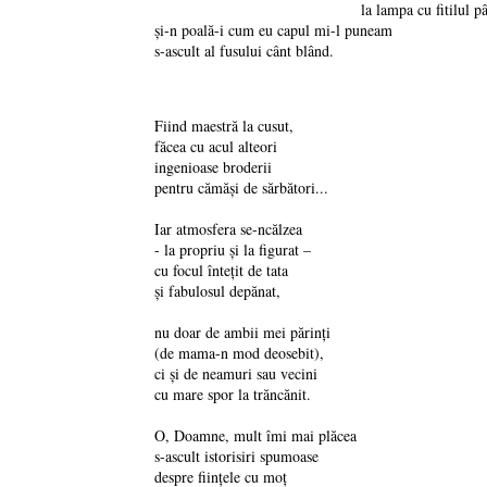
la lampa cu fitilul 
și-n poală-i cum eu capul mi-l puneam
s-ascult al fusului cânt blând.
Fiind maestră la cusut,
făcea cu acul alteori
ingenioase broderii
pentru cămăși de sărbători...
Iar atmosfera se-ncălzea
- la propriu și la figurat –
cu focul întețit de tata
și fabulosul depănat,
nu doar de ambii mei părinți
(de mama-n mod deosebit),
ci și de neamuri sau vecini
cu mare spor la trăncănit.
O, Doamne, mult îmi mai plăcea
s-ascult istorisiri spumoase
despre ființele cu moț