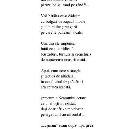
părinților săi rând pe rând?!...
Văd bătălia ce-o dădeam
cu bulgări de zăpadă moale
și alte multe ștrengării
pe care le puneam la cale.
Una din ele impunea
întâi cetatea ridicată
(cu ziduri, turnuri și creneluri)
de numeroasa noastră ceată.
Apoi, cum cere strategia
și tactica de altădată,
în cazul când de prădători
era cetatea atacată,
(precum a Neamțului cetate
ce unei oști a rezistat,
deși doar câțiva moldoveni
pe riga Ian l-au înfruntat),
„dușmani” eram după-mpărțirea