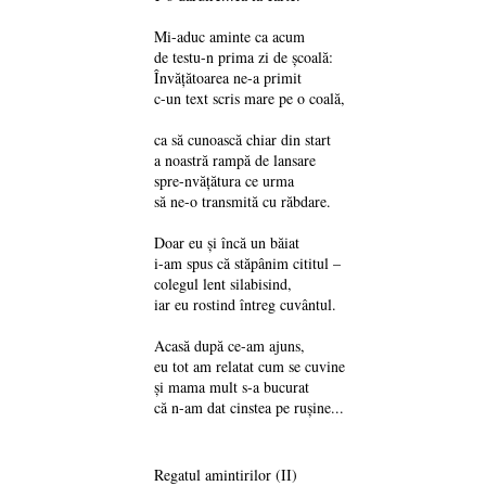
Mi-aduc aminte ca acum
de testu-n prima zi de școală:
Învățătoarea ne-a primit
c-un text scris mare pe o coală,
ca să cunoască chiar din start
a noastră rampă de lansare
spre-nvățătura ce urma
să ne-o transmită cu răbdare.
Doar eu și încă un băiat
i-am spus că stăpânim cititul –
colegul lent silabisind,
iar eu rostind întreg cuvântul.
Acasă după ce-am ajuns,
eu tot am relatat cum se cuvine
și mama mult s-a bucurat
că n-am dat cinstea pe rușine...
Regatul amintirilor (II)