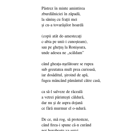
Păstrez în minte amintirea
zburdălniciei în zăpadă,
la săniuș cu frații mei
și cu-a tovarășilor hoardă
(copii atât de-amestecați
c-abia pe unii-i cunoșteam),
sau pe ghețuș la Ronișoara,
unde adesea ne „scăldam”
când gheața-nșelătoare se rupea
sub greutatea mult prea curioasă,
iar dosăditul, șiroind de apă,
fugea mâncând pământul către casă,
ca să-l salveze de răceală
a vetrei părintești căldură,
dar nu și de aspra dojană
ce fără murmur el o-ndură.
De ce, mă rog, să protesteze,
când firea-i spune că-n curând
noi boroboațe va servi