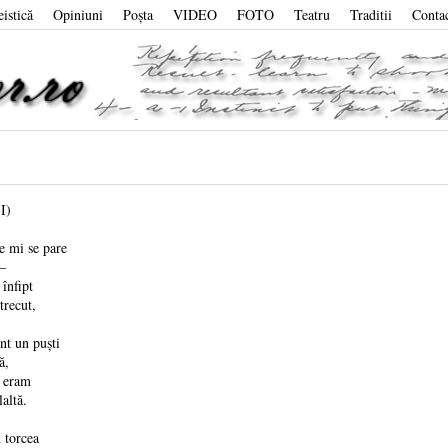
eistică
Opiniuni
Poşta
VIDEO
FOTO
Teatru
Traditii
Conta
(I)
ce mi se pare
 –
 înfipt
 trecut,
unt un puști
tă,
i eram
olaltă.
 torcea