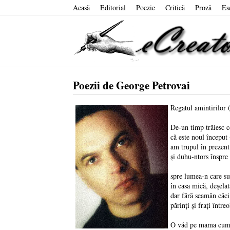
Acasă
Editorial
Poezie
Critică
Proză
Es
Poezii de George Petrovai
Regatul amintirilor 
De-un timp trăiesc 
că este noul început
am trupul în prezent
și duhu-ntors înspre
spre lumea-n care s
în casa mică, deșela
dar fără seamăn căc
părinți și frați între
O văd pe mama cum