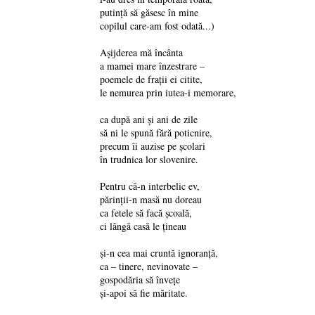
putință să găsesc în mine
copilul care-am fost odată...)
Așijderea mă încânta
a mamei mare înzestrare –
poemele de frații ei citite,
le nemurea prin iutea-i memorare,
ca după ani și ani de zile
să ni le spună fără poticnire,
precum îi auzise pe școlari
în trudnica lor slovenire.
Pentru că-n interbelic ev,
părinții-n masă nu doreau
ca fetele să facă școală,
ci lângă casă le țineau
și-n cea mai cruntă ignoranță,
ca – tinere, nevinovate –
gospodăria să învețe
și-apoi să fie măritate.