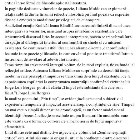
critica într-o formă de filosofie aplicată literaturii.
În paginile dedicate volumelor de poezie, Liliana Moldovan explorează
relația subtilă dintre lirism și reflecție filosofică privind poezia ca expresie
divină a emoției și modalitate privilegiată de cunoaștere.
Analizând creația Rodicăi Ioana Bândilă, autoarea subliniază dimensiunea
interogativă a versurilor, insistând asupra întrebărilor existențiale care
structurează discursul liric. În această interpretare, poezia se transformă într-
un spațiu al dialogului interior, al confruntării cu sinele și cu misterul
existenței. Se conturează astfel ideea unei alianțe discrete, dar profunde și
fecunde între poezie și filosofie, în care cuvântul poetic se transformă într-un
instrument de revelare al adevărului interior.
Tema timpului traversează întregul volum, fie în mod explicit, fie ca fundal al
reflecției critice. Autoarea Liliana Moldovan surprinde cu deosebită finețe
modul în care percepția timpului se transformă de-a lungul existenței, de la
expansiunea copilăriei la comprimarea maturității confirmând viziunea lui
Jorge Luis Borges potrivit căreia „Timpul este substanța din care sunt
făcut.”( Jorge Luis Borges)
În analiza poemului „Prin timp”, se evidențiază caracterul subiectiv al
experienței temporale și impactul acesteia asupra conștiinței de sine. Timpul
nu mai este o simplă dimensiune cronologică, ci un factor modelator al
identității. Această reflecție se extinde asupra literaturii în ansamblu, care
este văzută ca o formă de conservare a memoriei și de luptă împotriva
efemerității.
Unul dintre cele mai distinctive aspecte ale volumului „Senine respirații
critice” este stilul său unic și original, situat la confluența dintre discursul