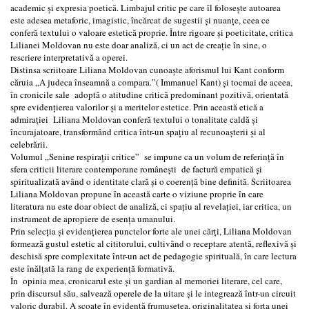
academic și expresia poetică. Limbajul critic pe care îl folosește autoarea
este adesea metaforic, imagistic, încărcat de sugestii și nuanțe, ceea ce
conferă textului o valoare estetică proprie. Între rigoare și poeticitate, critica
Lilianei Moldovan nu este doar analiză, ci un act de creație în sine, o
rescriere interpretativă a operei.
Distinsa scriitoare Liliana Moldovan cunoaște aforismul lui Kant conform
căruia „A judeca înseamnă a compara.”( Immanuel Kant) și tocmai de aceea,
în cronicile sale adoptă o atitudine critică predominant pozitivă, orientată
spre evidențierea valorilor și a meritelor estetice. Prin această etică a
admirației Liliana Moldovan conferă textului o tonalitate caldă și
încurajatoare, transformând critica într-un spațiu al recunoașterii și al
celebrării.
Volumul „Senine respirații critice” se impune ca un volum de referință în
sfera criticii literare contemporane românești de factură empatică și
spiritualizată având o identitate clară și o coerență bine definită. Scriitoarea
Liliana Moldovan propune în această carte o viziune proprie în care
literatura nu este doar obiect de analiză, ci spațiu al revelației, iar critica, un
instrument de apropiere de esența umanului.
Prin selecția și evidențierea punctelor forte ale unei cărți, Liliana Moldovan
formează gustul estetic al cititorului, cultivând o receptare atentă, reflexivă și
deschisă spre complexitate într-un act de pedagogie spirituală, în care lectura
este înălțată la rang de experiență formativă.
În opinia mea, cronicarul este și un gardian al memoriei literare, cel care,
prin discursul său, salvează operele de la uitare și le integrează într-un circuit
valoric durabil. A scoate în evidență frumusețea, originalitatea și forța unei