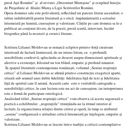
presă Așii Români” și al revistei „Orizonturi Mureșene” și ocupând funcția
de Președinte al filialei Mureș a Ligii Scriitorilor Români.
Opera domniei sale este polivalentă, reflectând un parcurs literar ascendent, o
iubire indubitabilă pentru literatură și o etică împământenită a scrisului
întemeiată pe lumină, cunoaștere și valorizare. Cărțile pe care domnia sa le-a
publicat au conținut divers, de la poezii, proză scurtă, interviuri, lucrări
biografice până la recenzii și cronici literare.
Scriitura Lilianei Moldovan se remarcă sclipitor printr-o forță creatoare
interioară de factură luminoasă, de un intens lirism, cu o profundă
sensibilitate confesivă, aplecându-se deseori asupra dimensiunii spirituale și
afective a existenței, folosind un ton blând, empatic și profund umanist.
În spațiul literaturii contemporane românești, volumul „Senine respirații
critice” al Lilianei Moldovan se afirmă printr-o construcție exegetică aparte,
situată sub semnul unei duble fidelități: fidelitatea față de text și fidelitatea
față de spiritul care îl animă. Această carte este o veritabilă cartografie a
sensibilității critice, în care lectura este un act de cunoaștere, iar interpretarea
este o formă de participare ontologică.
Analizând titlul „Senine respirații critice” vom observa că acesta sugerează o
poetică a echilibrului: „respirațiile” trimițându-ne la ritmul interior al
lecturii, la organicitatea relației dintre cititor și operă, în timp ce atributul
„senine” configurează o atitudine critică întemeiată pe înțelegere, empatie și
valorizare.
Scriitura Lilianei Moldovan se înscrie într-o tradiție a criticii contemplative