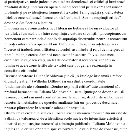
și participative, unde judecata estetică nu demolează, ci edifică și luminează,
printr-un dialog interior cu opera punând accentul pe relevarea sensurilor
profunde și pe evidențierea frumuseții textului. Prin gingășia și delicatețea
lirică cu care realizează fiecare cronică volumul „Senine respirații critice”
devine o Ars Poetica a lecturii.
În opinia mea, cronicarul/criticul literar nu trebuie să fie un evaluator al
textului, ci un mediator între conștiința creatoare și conștiința receptoare, un
hermeneut care pătrunde dincolo de suprafața discursului pentru a reconstitui
pulsația interioară a operei. El nu trebuie să judece, ci să înțeleagă și să
încerce să traducă sensibilitatea autorului, asumându-și rolul de interpret al
unei lumi deja create, dar încă neepuizate în sensuri. În viziunea mea,
cronicarul este, dacă vreți, un fel de co-creator al receptării, capabil să
lumineze acele zone fertile ale textului care pot genera rezonanță în
conștiința cititorului.
Distinsa scriitoare Liliana Moldovan știe că „A înțelege înseamnă a reface
drumul creației.” (Wilhelm Dilthey) iar una dintre coordonatele
fundamentale ale volumului „Senine respirații critice” este caracterul său
profund hermeneutic. Liliana Moldovan nu se mulțumește să descrie sau să
rezume, ci caută în mod constant sensurile ascunse, structurile simbolice și
resorturile metafizice ale operelor analizate într-un proces de descifrare,
printr-o pătrundere în straturile adânci ale textului.
Observăm în cronicile sale că autoarea știe că menirea cronicarului nu este de
a diminua valoarea, ci de a identifica acele nuclee de intensitate estetică și
ideatică ce pot susține interesul și admirația publicului. Liliana Moldovan a
înțeles că o critică orientată spre valorizare nu este o formă de concesie, ci un