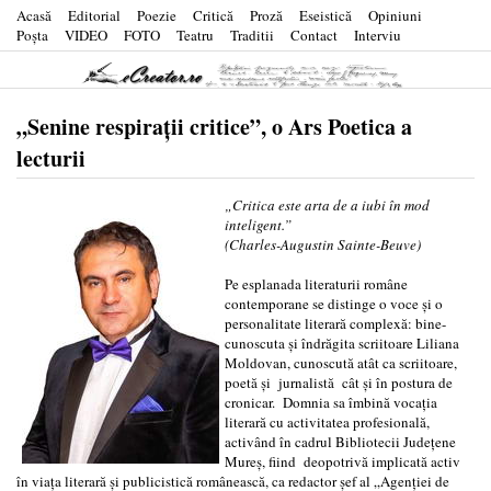
Acasă
Editorial
Poezie
Critică
Proză
Eseistică
Opiniuni
Poşta
VIDEO
FOTO
Teatru
Traditii
Contact
Interviu
„Senine respirații critice”, o Ars Poetica a
lecturii
„Critica este arta de a iubi în mod
inteligent.”
(Charles-Augustin Sainte-Beuve)
Pe esplanada literaturii române
contemporane se distinge o voce și o
personalitate literară complexă: bine-
cunoscuta și îndrăgita scriitoare Liliana
Moldovan, cunoscută atât ca scriitoare,
poetă și jurnalistă cât și în postura de
cronicar. Domnia sa îmbină vocația
literară cu activitatea profesională,
activând în cadrul Bibliotecii Județene
Mureș, fiind deopotrivă implicată activ
în viața literară și publicistică românească, ca redactor șef al „Agenției de