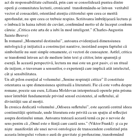
act de responsabilitate culturală, prin care se consolidează puntea dintre
operă și comunitatea lecturii, cronicarul transformându-se într-un veritabil
vector al consacrării, orientând atenția cititorului spre ceea ce merită
aprofundat, nu spre ceea ce trebuie respins. Scriitoarea îmbrățișează lectura și
o îmbracă în haina iubirii de cuvânt, confirmând motto ul de început conform
căruia: „Critica este arta de a iubi în mod inteligent.” (Charles-Augustin
Sainte-Beuve)
În romanul „Momentul destinului”, autoarea evidențiază dimensiunea
mitologică și inițiatică a construcției narative, insistând asupra faptului că
simbolurile nu sunt simple ornamente, ci vectori de cunoaștere. Astfel, critica
se transformă într-un act de mediere între text și cititor, între aparență și
esență. În această perspectivă, lectura nu mai este un gest pasiv, ci un ritual
de inițiere, o traversare a sensurilor, o experiență care implică atât intelectul,
cât și sensibilitatea.
Un alt pilon esențial al volumului „Senine respirații critice” îl constituie
orientarea sa spre dimensiunea spirituală a literaturii. Fie că este vorba despre
romane, poezie sau eseu, Liliana Moldovan interpretează operele prin prisma
unor întrebări fundamentale privind sensul existentei, al sufletului, al
divinității sau al morții.
În cronica dedicată volumului „Odiseea sufletului”, este așezată central ideea
continuității spirituale, unde literatura este privită ca un spațiu al reflecției
asupra destinului uman. Autoarea tratează această temă ca pe o nevoie de
sens pentru că „Omul este o ființă care caută sens.” (Viktor Frankl) și ca pe
niște manifestări ale unei nevoi ontologice de transcendere conferind prin
aceasta întregului volum o aură de gravitate și profunzime, transformând