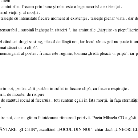
e diem!
ntirile. Trecem prin bune și rele- este o lege nescrisă a existenței .
ul vieții și al morții .
ește cu intensitate fiecare moment al existenței , trăiește plenar viața , dar de
urabil ,„suspină înghețat în rătăciri ", iar amintirile „hărțuite -n piept"lăcrime
nd cei dragi se sting, pleacă de lângă noi, iar locul rămas gol nu poate fi umpl
mai săraci cu o clipă".
emângâiat al poetei : frunza este ruginie, toamna „tristă pleacă -n pripă", iar 
 noi, pentru că îi purtăm în suflet în fiecare clipă, cu fiecare respirație .
n, de moarte, de risipire.
tutul social al fiecăruia , toți suntem egali în fața morții, în fața eternități
,
e noi, dar nu găsim întotdeauna răspunsul potrivit. Poeta Mihaela CD a găsit ră
UVÂNTARE ȘI CHIN", ascultând „FOCUL DIN NOI", chiar dacă „UNEORI E