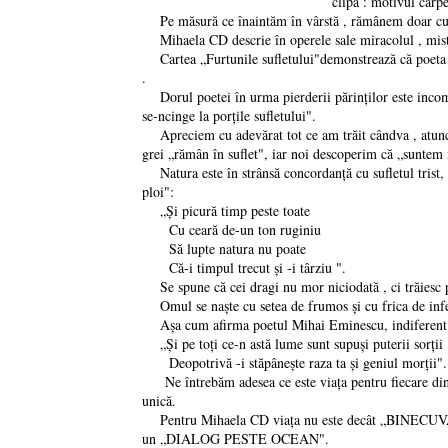
clipă : motivul carp
Pe măsură ce înaintăm în vârstă , rămânem doar cu ami
Mihaela CD descrie în operele sale miracolul , mister
Cartea „Furtunile sufletului"demonstrează că poeta trăi
.
Dorul poetei în urma pierderii părinților este incomens
se-ncinge la porțile sufletului".
Apreciem cu adevărat tot ce am trăit cândva , atunci câ
grei „rămân în suflet", iar noi descoperim că „suntem 
Natura este în strânsă concordanță cu sufletul trist, n
ploi":
„Și picură timp peste toate
Cu ceară de-un ton ruginiu
Să lupte natura nu poate
Că-i timpul trecut și -i târziu ".
Se spune că cei dragi nu mor niciodată , ci trăiesc prin
Omul se naște cu setea de frumos și cu frica de infer
Așa cum afirma poetul Mihai Eminescu, indiferent de sta
„Și pe toți ce-n astă lume sunt supuși puterii sorții 
Deopotrivă -i stăpânește raza ta și geniul morții".
Ne întrebăm adesea ce este viața pentru fiecare dintr
unică.
Pentru Mihaela CD viața nu este decât „BINEC
un „DIALOG PESTE OCEAN".