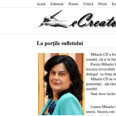
Acasă
Editorial
Poezie
Critică
Proză
Es
La porțile sufletului
Mihaela CD a fost în
română, cât și în lit
Poezia Mihaelei CD d
trecerea ireversibil
dialogul cu ființa di
Mihaela CD ne oferă 
posterității , adevăr
sensibil.
Sunt slove încărcate
Lumea Mihaelei CD e
uneori, bucuria este 