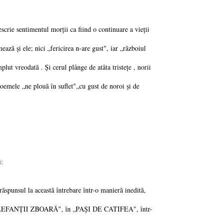
scrie sentimentul morții ca fiind o continuare a vieții
ază și ele; nici „fericirea n-are gust", iar „războiul
ut vreodată . Și cerul plânge de atâta tristețe , norii
poemele „ne plouă în suflet"„cu gust de noroi și de
i:
spunsul la această întrebare într-o manieră inedită,
LEFANȚII ZBOARĂ", în „PAȘI DE CATIFEA", într-