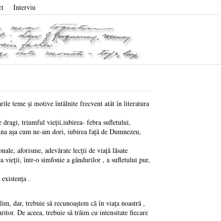
ct
Interviu
e teme și motive întâlnite frecvent atât în literatura
ragi, triumful vieții,iubirea- febra sufletului,
eauna așa cum ne-am dori, iubirea față de Dumnezeu,
ale, aforisme, adevărate lecții de viață lăsate
 vieții, într-o simfonie a gândurilor , a sufletului pur,
existența .
, dar, trebuie să recunoaștem că în viața noastră ,
ritor. De aceea, trebuie să trăim cu intensitate fiecare