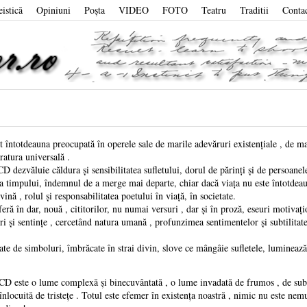
eistică
Opiniuni
Poşta
VIDEO
FOTO
Teatru
Traditii
Conta
totdeauna preocupată în operele sale de marile adevăruri existențiale , de maril
eratura universală .
ezvăluie căldura și sensibilitatea sufletului, dorul de părinți și de persoanele d
ă a timpului, îndemnul de a merge mai departe, chiar dacă viața nu este întotd
vină , rolul și responsabilitatea poetului în viață, în societate.
în dar, nouă , cititorilor, nu numai versuri , dar și în proză, eseuri motivațion
uri și sentințe , cercetând natura umană , profunzimea sentimentelor și subtilitatea
 de simboluri, îmbrăcate în strai divin, slove ce mângâie sufletele, luminează 
ste o lume complexă și binecuvântată , o lume invadată de frumos , de sublim
înlocuită de tristețe . Totul este efemer în existența noastră , nimic nu este nemu