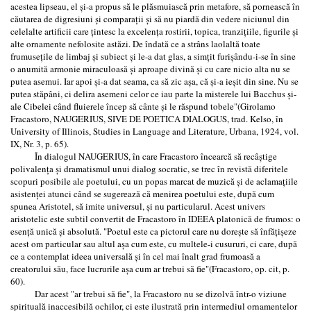
acestea lipseau, el și-a propus să le plăsmuiască prin metafore, să pornească în
căutarea de digresiuni și comparații și să nu piardă din vedere niciunul din
celelalte artificii care țintesc la excelența rostirii, topica, tranzițiile, figurile și
alte ornamente nefolosite astăzi. De îndată ce a strâns laolaltă toate
frumusețile de limbaj și subiect și le-a dat glas, a simțit furișându-i-se în sine
o anumită armonie miraculoasă și aproape divină și cu care nicio alta nu se
putea asemui. Iar apoi și-a dat seama, ca să zic așa, că și-a ieșit din sine. Nu se
putea stăpâni, ci delira asemeni celor ce iau parte la misterele lui Bacchus și-
ale Cibelei când fluierele încep să cânte și le răspund tobele"(Girolamo
Fracastoro, NAUGERIUS, SIVE DE POETICA DIALOGUS, trad. Kelso, în
University of Illinois, Studies in Language and Literature, Urbana, 1924, vol.
IX, Nr. 3, p. 65).
În dialogul NAUGERIUS, în care Fracastoro încearcă să recâștige
polivalența și dramatismul unui dialog socratic, se trec în revistă diferitele
scopuri posibile ale poetului, cu un popas marcat de muzică și de aclamațiile
asistenței atunci când se sugerează că menirea poetului este, după cum
spunea Aristotel, să imite universul, și nu particularul. Acest univers
aristotelic este subtil convertit de Fracastoro în IDEEA platonică de frumos: o
esență unică și absolută. "Poetul este ca pictorul care nu dorește să înfățișeze
acest om particular sau altul așa cum este, cu multele-i cusururi, ci care, după
ce a contemplat ideea universală și în cel mai înalt grad frumoasă a
creatorului său, face lucrurile așa cum ar trebui să fie"(Fracastoro, op. cit, p.
60).
Dar acest "ar trebui să fie", la Fracastoro nu se dizolvă într-o viziune
spirituală inaccesibilă ochilor, ci este ilustrată prin intermediul ornamentelor