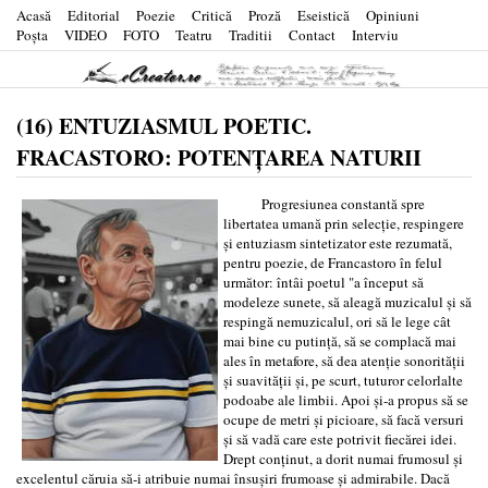
Acasă
Editorial
Poezie
Critică
Proză
Eseistică
Opiniuni
Poşta
VIDEO
FOTO
Teatru
Traditii
Contact
Interviu
(16) ENTUZIASMUL POETIC.
FRACASTORO: POTENȚAREA NATURII
Progresiunea constantă spre
libertatea umană prin selecție, respingere
și entuziasm sintetizator este rezumată,
pentru poezie, de Francastoro în felul
următor: întâi poetul "a început să
modeleze sunete, să aleagă muzicalul și să
respingă nemuzicalul, ori să le lege cât
mai bine cu putință, să se complacă mai
ales în metafore, să dea atenție sonorității
și suavității și, pe scurt, tuturor celorlalte
podoabe ale limbii. Apoi și-a propus să se
ocupe de metri și picioare, să facă versuri
și să vadă care este potrivit fiecărei idei.
Drept conținut, a dorit numai frumosul și
excelentul căruia să-i atribuie numai însușiri frumoase și admirabile. Dacă