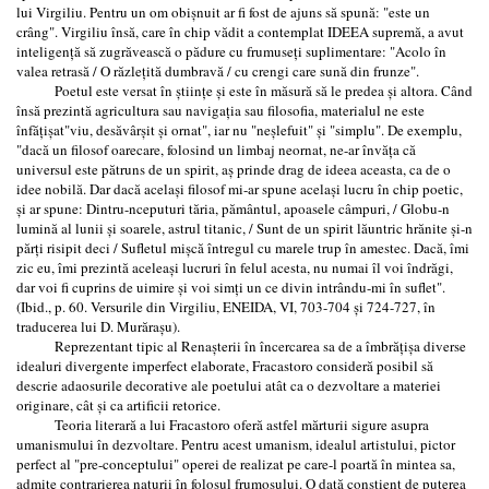
lui Virgiliu. Pentru un om obișnuit ar fi fost de ajuns să spună: "este un
crâng". Virgiliu însă, care în chip vădit a contemplat IDEEA supremă, a avut
inteligență să zugrăvească o pădure cu frumuseți suplimentare: "Acolo în
valea retrasă / O răzlețită dumbravă / cu crengi care sună din frunze".
Poetul este versat în științe și este în măsură să le predea și altora. Când
însă prezintă agricultura sau navigația sau filosofia, materialul ne este
înfățișat"viu, desăvârșit și ornat", iar nu "neșlefuit" și "simplu". De exemplu,
"dacă un filosof oarecare, folosind un limbaj neornat, ne-ar învăța că
universul este pătruns de un spirit, aș prinde drag de ideea aceasta, ca de o
idee nobilă. Dar dacă același filosof mi-ar spune același lucru în chip poetic,
și ar spune: Dintru-nceputuri tăria, pământul, apoasele câmpuri, / Globu-n
lumină al lunii și soarele, astrul titanic, / Sunt de un spirit lăuntric hrănite și-n
părți risipit deci / Sufletul mișcă întregul cu marele trup în amestec. Dacă, îmi
zic eu, îmi prezintă aceleași lucruri în felul acesta, nu numai îl voi îndrăgi,
dar voi fi cuprins de uimire și voi simți un ce divin intrându-mi în suflet".
(Ibid., p. 60. Versurile din Virgiliu, ENEIDA, VI, 703-704 și 724-727, în
traducerea lui D. Murărașu).
Reprezentant tipic al Renașterii în încercarea sa de a îmbrățișa diverse
idealuri divergente imperfect elaborate, Fracastoro consideră posibil să
descrie adaosurile decorative ale poetului atât ca o dezvoltare a materiei
originare, cât și ca artificii retorice.
Teoria literară a lui Fracastoro oferă astfel mărturii sigure asupra
umanismului în dezvoltare. Pentru acest umanism, idealul artistului, pictor
perfect al "pre-conceptului" operei de realizat pe care-l poartă în mintea sa,
admite contrarierea naturii în folosul frumosului. O dată conștient de puterea