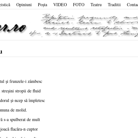
eistică
Opiniuni
Poşta
VIDEO
FOTO
Teatru
Traditii
Conta
u
ul şi frunzele-i zâmbesc
streşini stropii de fluid
dorul şi-ncep să împletesc
cununa de molid.
ră s-a spulberat de mult
 joacă flacăra-n cuptor