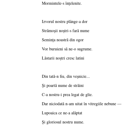
Mormintele-s înţelenite.
Izvorul nostru plânge-a dor
Strămoşii noştri-s fară nume
Seminţa noastră din ogor
Vor buruieni să ne-o sugrume.
Lăstarii noştri cresc latini
Din tată-n fiu, din veşnicie...
Şi poartă nume de străini
C-a nostru-i prea legat de glie.
Dar niciodată n-am uitat în vitregiile nebune —
Lupoaica ce ne-a alăptat
Şi gloriosul nostru nume.