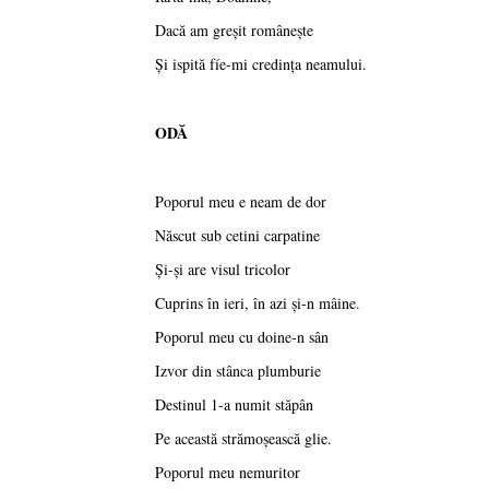
Dacă am greşit româneşte
Şi ispită fíe-mi credinţa neamului.
ODĂ
Poporul meu e neam de dor
Născut sub cetini carpatine
Şi-şi are visul tricolor
Cuprins în ieri, în azi şi-n mâine.
Poporul meu cu doine-n sân
Izvor din stânca plumburie
Destinul 1-a numit stăpân
Pe această strămoşească glie.
Poporul meu nemuritor