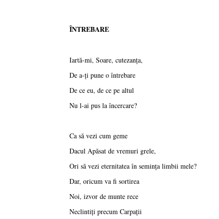
ÎNTREBARE
Iartă-mi, Soare, cutezanţa,
De a-ţi pune o întrebare
De ce eu, de ce pe altul
Nu l-ai pus la încercare?
Ca să vezi cum geme
Dacul Apăsat de vremuri grele,
Ori să vezi eternitatea în seminţa limbii mele?
Dar, oricum va fi sortirea
Noi, izvor de munte rece
Neclintiţi precum Carpaţii