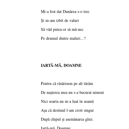
Mi-a fost dat Dunărea s-o trec
Şi m-am izbit de valuri
Să văd putea-oi să mă-nec
Pe drumul dintre maluri...?
IARTĂ-MĂ, DOAMNE
Pentru că răsărisem pe alt tărâm
De naşterea mea nu s-a bucurat nimeni
Nici soarta nu m-a luat în seamă
Aşa că destinul l-am croit singur
După chipul şi asemănarea gliei.
Iartă-mă, Doamne,