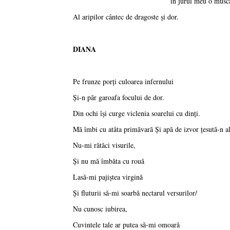
în jurul meu o musc
Al aripilor cântec de dragoste şi dor.
DIANA
Pe frunze porţi culoarea infernului
Şi-n păr garoafa focului de dor.
Din ochi îşi curge viclenia soarelui cu dinţi.
Mă îmbi cu atâta primăvară Şi apă de izvor ţesută-n a
Nu-mi rătăci visurile,
Şi nu mă îmbăta cu rouă
Lasă-mi pajiştea virgină
Şi fluturii să-mi soarbă nectarul versurilor/
Nu cunosc iubirea,
Cuvintele tale ar putea să-mi omoară