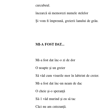
curcubeul.
încearcă să memorezi numele stelelor
Şi vom fi împreună, greierii lanului de grâu.
MI-A FOST DAT...
Mi-a fost dat înc-o zi de dor
O noapte şi un greier
Să văd cum visurile mor în labirint de creier.
Mi-a fost dat înc-un neam de dac
O cheie şi-o speranţă
Să-1 văd murind şi eu să tac
Căci nu am cutezanţă.