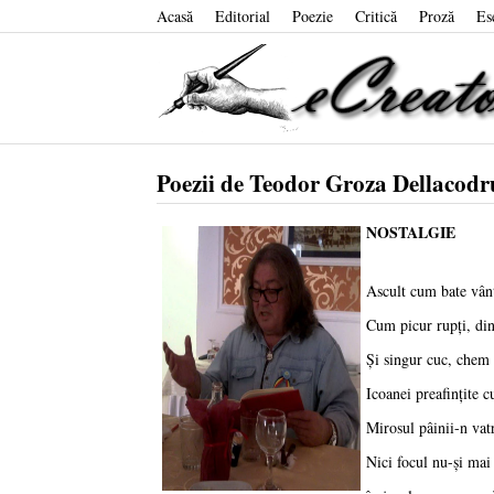
Acasă
Editorial
Poezie
Critică
Proză
Es
Poezii de Teodor Groza Dellacodr
NOSTALGIE
Ascult cum bate vânt
Cum picur rupţi, din 
Şi singur cuc, chem 
Icoanei preafinţite 
Mirosul pâinii-n vat
Nici focul nu-şi mai