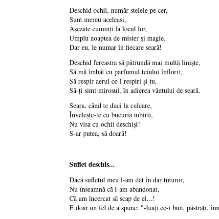
Deschid ochii, număr stelele pe cer,
Sunt mereu aceleasi,
Aşezate cuminţi la locul lor,
Umplu noaptea de mister şi magie.
Dar eu, le numar în fiecare seară!
Deschid fereastra să pătrundă mai multă linişte,
Să mă îmbăt cu parfumul teiului înflorit,
Să respir aerul ce-l respiri şi tu,
Să-ţi simt mirosul, în adierea vântului de seară.
Seara, când te duci la culcare,
Înveleşte-te cu bucuria iubirii,
Nu visa cu ochii deschişi!
S-ar putea, să doară!
Suflet deschis...
Dacă sufletul meu l-am dat în dar tuturor,
Nu înseamnă că l-am abandonat,
Că am încercat să scap de el...!
E doar un fel de a spune: "-luaţi ce-i bun, păstraţi, înm