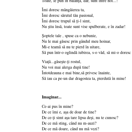
Toate, le pun în balanţă, dar, sunt între noi...!
Îmi doresc mângâierea ta,
Îmi doresc sărutul tău pasional,
Îmi doresc trupul să ţi-l simt,
Nu ştiu însă, toate sunt vise spulberate, e în zadar!
Şoptele tale , spuse ca o nebunie,
Nu le mai găsesc prin gândul meu hoinar,
Mi-e teamă să nu te pierd în uitare,
Să pun într-o oglindă iubirea, s-o văd, să mi-o doresc i
Viaţă...găseşte-ţi rostul,
Nu voi mai alerga după tine!
Întotdeauna e mai bine,să privesc înainte,
Să iau ca pe-un dar dragostea ta, pierdută în mine!
Imaginar...
Ce-ai pus în mine?
De ce îmi e, aşa de doar de tine?
De ce-ţi simt aşa tare lipsa deşi, nu te cunosc?
De ce mă sting, când nu m-auzi?
De ce mă doare, când nu mă vezi?