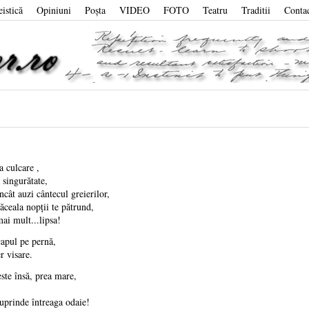
eistică
Opiniuni
Poşta
VIDEO
FOTO
Teatru
Traditii
Conta
la culcare ,
 singurătate,
încât auzi cântecul greierilor,
ăceala nopţii te pătrund,
mai mult...lipsa!
apul pe pernă,
r visare.
ste însă, prea mare,
uprinde întreaga odaie!