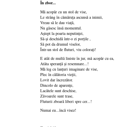
În zbor...
Mă acopăr cu un stol de vise,
Le strâng în cămăruţa ascunsă a inimii,
Vreau să le dau viaţă,
Nu găsesc însă momentul.
Aştept la poarta neputinţei,
Să-şi deschidă într-o zi porţile ,
Să pot da drumul viselor,
Într-un stol de fluturi, viu coloraţi!
E atât de multă liniste în jur, mă acopăr cu ea,
Atâta speranţă şi resemnare...!
Mă leg cu lanţuri imaginare de vise,
Plec în călătoria vieţii,
Lovit dar încrezător.
Dincolo de aparenţe,
Lacătele sunt deschise,
Zăvoarele sunt trase,
Fluturii zboară liberi spre cer...!
Numai eu...încă visez!