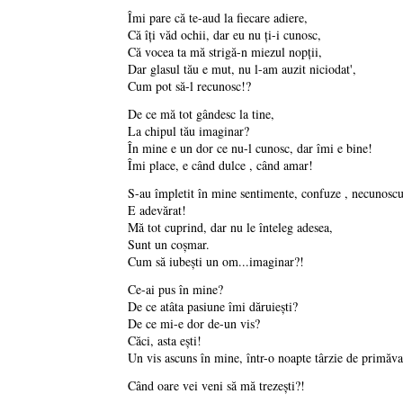
Îmi pare că te-aud la fiecare adiere,
Că îţi văd ochii, dar eu nu ţi-i cunosc,
Că vocea ta mă strigă-n miezul nopţii,
Dar glasul tău e mut, nu l-am auzit niciodat',
Cum pot să-l recunosc!?
De ce mă tot gândesc la tine,
La chipul tău imaginar?
În mine e un dor ce nu-l cunosc, dar îmi e bine!
Îmi place, e când dulce , când amar!
S-au împletit în mine sentimente, confuze , necunoscu
E adevărat!
Mă tot cuprind, dar nu le înteleg adesea,
Sunt un coşmar.
Cum să iubeşti un om...imaginar?!
Ce-ai pus în mine?
De ce atâta pasiune îmi dăruieşti?
De ce mi-e dor de-un vis?
Căci, asta eşti!
Un vis ascuns în mine, într-o noapte târzie de primăva
Când oare vei veni să mă trezeşti?!