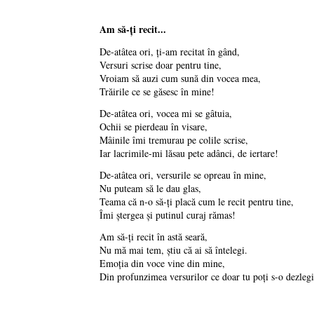
Am să-ţi recit...
De-atâtea ori, ţi-am recitat în gând,
Versuri scrise doar pentru tine,
Vroiam să auzi cum sună din vocea mea,
Trăirile ce se găsesc în mine!
De-atâtea ori, vocea mi se gâtuia,
Ochii se pierdeau în visare,
Mâinile îmi tremurau pe colile scrise,
Iar lacrimile-mi lăsau pete adânci, de iertare!
De-atâtea ori, versurile se opreau în mine,
Nu puteam să le dau glas,
Teama că n-o să-ţi placă cum le recit pentru tine,
Îmi ştergea şi putinul curaj rămas!
Am să-ţi recit în astă seară,
Nu mă mai tem, ştiu că ai să întelegi.
Emoţia din voce vine din mine,
Din profunzimea versurilor ce doar tu poţi s-o dezlegi