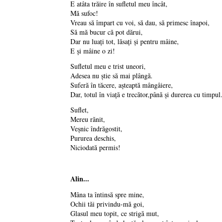
E atâta trăire în sufletul meu încât,
Mă sufoc!
Vreau să împart cu voi, să dau, să primesc înapoi,
Să mă bucur că pot dărui,
Dar nu luaţi tot, lăsaţi şi pentru mâine,
E şi mâine o zi!
Sufletul meu e trist uneori,
Adesea nu ştie să mai plângă.
Suferă în tăcere, aşteaptă mângâiere,
Dar, totul în viaţă e trecător,până şi durerea cu timpul.
Suflet,
Mereu rănit,
Veşnic îndrăgostit,
Pururea deschis,
Niciodată permis!
Alin...
Mâna ta întinsă spre mine,
Ochii tăi privindu-mă goi,
Glasul meu topit, ce strigă mut,