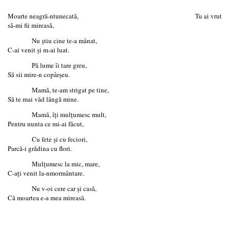
Moarte neagră-ntunecată, Tu ai vrut
să-mi fii mireasă,
Nu ştiu cine te-a mânat,
C-ai venit şi m-ai luat.
Pă lume îi tare greu,
Să sii mire-n copârşeu.
Mamă, te-am strigat pe tine,
Să te mai văd lângă mine.
Mamă, îţi mulţumesc mult,
Pentru nunta ce mi-ai făcut,
Cu fete şi cu feciori,
Parcă-i grădina cu flori.
Mulţumesc la mic, mare,
C-aţi venit la-nmormântare.
Nu v-oi cere car şi casă,
Că moartea e-a mea mireasă.