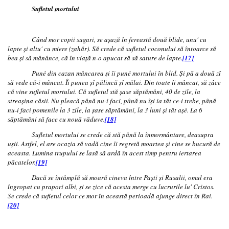
Sufletul mortului
Când mor copii sugari, se aşază în fereastă două blide, unu' cu
lapte şi altu' cu miere (zahăr). Să crede că sufletul coconului să întoarce să
bea şi să mânânce, că în viaţă n-o apucat să să sature de lapte.
[17]
Puné din cazan mâncarea şi îi puné mortului în blid. Şi pă a două zî
să vede că-i mâncat. Îi punea şî pălincă şî mălai. Din toate îi mâncat, să zâce
că vine sufletul mortului. Că sufletul stă şase săptămâni, 40 de zile, la
streaşina căsii. Nu pleacă până nu-i faci, până nu îşi ia tăt ce-i trebe, până
nu-i faci pomenile la 3 zile, la şase săptămâni, la 3 luni şi tăt aşé. La 6
săptămâni să face cu nouă văduve.
[18]
Sufletul mortului se crede că stă până la înmormântare, deasupra
uşii. Astfel, el are ocazia să vadă cine îi regretă moartea şi cine se bucură de
aceasta. Lumina trupului se lasă să ardă în acest timp pentru iertarea
păcatelor.
[19]
Dacă se întâmplă să moară cineva între Paşti şi Rusalii, omul era
îngropat cu prapori albi, şi se zice că acesta merge cu lucrurile lu' Cristos.
Se crede că sufletul celor ce mor în această perioadă ajunge direct în Rai.
[20]