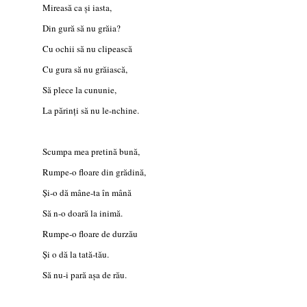
Mireasă ca şi iasta,
Din gură să nu grăia?
Cu ochii să nu clipească
Cu gura să nu grăiască,
Să plece la cununie,
La părinţi să nu le-nchine.
Scumpa mea pretină bună,
Rumpe-o floare din grădină,
Şi-o dă mâne-ta în mână
Să n-o doară la inimă.
Rumpe-o floare de durzău
Şi o dă la tată-tău.
Să nu-i pară aşa de rău.