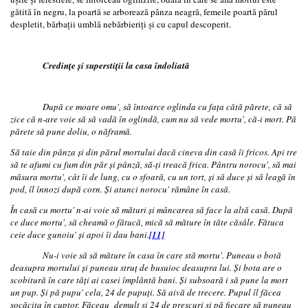
gătită în negru, la poartă se arborează pânza neagră, femeile poartă părul
despletit, bărbaţii umblă nebărbieriţi şi cu capul descoperit.
Credinţe şi superstiţii la casa îndoliată
După ce moare omu', să întoarce oglinda cu faţa cătă părete, că să
zice că n-are voie să să vadă în oglindă, cum nu să vede mortu', că-i mort. Pă
părete să pune doliu, o năframă.
Să taie din pânza şi din părul mortului dacă cineva din casă îi fricos. Api tre
să te afumi cu fum din păr şi pânză, să-ţi treacă frica. Pântru norocu', să mai
măsura mortu', cât îi de lung, cu o sfoară, cu un tort, şi să duce şi să leagă în
pod, îl înnozi după corn. Şi atunci norocu' rămâne în casă.
În casă cu mortu' n-ai voie să mături şi mâncarea să face la altă casă. După
ce duce mortu', să cheamă o fătucă, mică să măture în tăte căsâle. Fătuca
ceie duce gunoiu' şi apoi îi dau bani.
[11]
Nu-i voie să să măture în casa în care stă mortu'. Puneau o botă
deasupra mortului şi puneau struţ de busuioc deasupra lui. Şi bota are o
scobitură în care tăţi ai casei împlântă bani. Şi subsoară i să pune la
mort
un pup. Şi pă pupu' cela, 24 de pupuţi. Să aivă de trecere. Pupul îl făcea
socăciţa în cuptor. Făceau demult şi 24 de prescuri şi pă fiecare să puneau