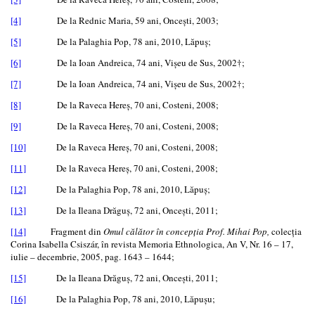
[4]
De la Rednic Maria, 59 ani, Onceşti, 2003;
[5]
De la Palaghia Pop, 78 ani, 2010, Lăpuş;
[6]
De la Ioan Andreica, 74 ani, Vişeu de Sus, 2002†;
[7]
De la Ioan Andreica, 74 ani, Vişeu de Sus, 2002†;
[8]
De la Raveca Hereş, 70 ani, Costeni, 2008;
[9]
De la Raveca Hereş, 70 ani, Costeni, 2008;
[10]
De la Raveca Hereş, 70 ani, Costeni, 2008;
[11]
De la Raveca Hereş, 70 ani, Costeni, 2008;
[12]
De la Palaghia Pop, 78 ani, 2010, Lăpuş;
[13]
De la Ileana Drăguş, 72 ani, Onceşti, 2011;
[14]
Fragment din
Omul călător în concepţia Prof. Mihai Pop,
colecția
Corina Isabella Csiszár, în revista Memoria Ethnologica, An V, Nr. 16 – 17,
iulie – decembrie, 2005, pag. 1643 – 1644;
[15]
De la Ileana Drăguş, 72 ani, Onceşti, 2011;
[16]
De la Palaghia Pop, 78 ani, 2010, Lăpuşu;