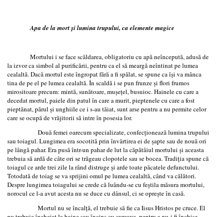
Apa de la mort şi lumina trupului, ca elemente magice
Mortului i se face scăldarea, obligatoriu cu apă neîncepută, adusă de
la izvor ca simbol al purificării, pentru ca el să meargă neîntinat pe lumea
cealaltă. Dacă mortul este îngropat fără a fi spălat, se spune ca îşi va mânca
tina de pe el pe lumea cealaltă. În scaldă i se pun frunze şi flori frumos
mirositoare precum: mintă, sunătoare, muşeţel, busuioc. Hainele cu care a
decedat mortul, paiele din patul în care a murit, pieptenele cu care a fost
pieptănat, părul şi unghiile ce i s-au tăiat, sunt arse pentru a nu permite celor
care se ocupă de vrăjitorii să intre în posesia lor.
Două femei oarecum specializate, confecţionează lumina trupului
sau toiagul. Lungimea era socotită prin învârtirea ei de şapte sau de nouă ori
pe lângă pahar. Era pusă într-un pahar de lut la căpătâiul mortului şi aceasta
trebuia să ardă de câte ori se trăgeau clopotele sau se bocea. Tradiţia spune că
toiagul ce arde trei zile la rând distruge şi arde toate păcatele defunctului.
Totodată de toiag se va sprijini omul pe lumea cealaltă, când va călători.
Despre lungimea toiagului se crede că luându-se cu feştila măsura mortului,
norocul ce l-a avut acesta nu se duce cu dânsul, ci se opreşte în casă.
Mortul nu se încalţă, el trebuie să fie ca Iisus Hristos pe cruce. El
nu trebuie încheiat la haine sau încins cu cureaua, pentru a nu-i fi închise