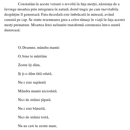
Constatăm în aceste versuri o revoltă în faţa morţii, năzuinţa de a
învinge moartea prin integrarea în natură, dorul tragic pe care inevitabila
despărţire îl generează. Fata decedată este îmbrăcată în mireasă, având
cunună pe cap. Se simte resemnarea grea a celor rămaşi în viaţă în faţa acestei
morţi premature. Moartea fetei nelumite transformă ceremonia într-o nuntă
dureroasă:
O, Doamne, mândra mamii
O, bine te mărităm
Zestre îţi dăm,
Şi ţi-o dăm tătă odată,
Nu-i zini supărată
Mândra mamii niciodată.
Nici de străini ţâpată.
Nu-i zini bănuită,
Nici de străini toită,
Nu ne ceri tu zestre mare,