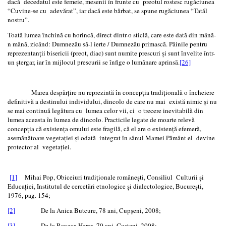
dacă decedatul este femeie, mesenii în frunte cu preotul rostesc rugăciunea
“Cuvine-se cu adevărat”, iar dacă este bărbat, se spune rugăciunea “Tatăl
nostru”.
Toată lumea închină cu horincă, direct dintr-o sticlă, care este dată din mână-
n mână, zicând: Dumnezău să-l ierte / Dumnezău primască. Pâinile pentru
reprezentanţii bisericii (preot, diac) sunt numite prescuri şi sunt învelite într-
un ştergar, iar în mijlocul prescurii se înfige o lumânare aprinsă.
[26]
Marea despărţire nu reprezintă în concepţia tradiţională o încheiere
definitivă a destinului individului, dincolo de care nu mai există nimic şi nu
se mai continuă legătura cu lumea celor vii, ci o trecere inevitabilă din
lumea aceasta în lumea de dincolo. Practicile legate de moarte relevă
concepţia că existenţa omului este fragilă, că el are o existenţă efemeră,
asemănătoare vegetaţiei şi odată integrat în sânul Mamei Pământ el devine
protector al vegetaţiei.
[1]
Mihai Pop, Obiceiuri tradiţionale româneşti, Consiliul Culturii şi
Educaţiei, Institutul de cercetări etnologice şi dialectologice, Bucureşti,
1976, pag. 154;
[2]
De la Anica Butcure, 78 ani, Cupşeni, 2008;
[3]
De la Raveca Hereş, 70 ani, Costeni, 2008;