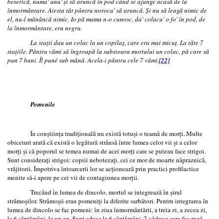
beserică, numa' unu' şi să aruncă în pod când se ajunge acasă de la
înmormântare. Aiesta tăt pântru norocu' să aruncă. Şi nu să leagă nimic de
el, nu-l mănâncă nimic. Io pă mama n-o cunosc, da' colacu' o fo' în pod, de
la înmormântare, era negru.
La staţii dau un colac la un copilaş, care era mai micuţ. La tăte 7
staţiile. Pântru vămi să îngroapă la subsioara mortului un colac, pă care să
pun 7 bani. Îl pun
é
sub mână. Acela-i păntru cele 7 vămi.
[22]
Pomenile
În conştiinţa tradiţională nu există totuşi o teamă de morţi. Multe
obiceiuri arată că există o legătură strânsă între lumea celor vii şi a celor
morţi şi că poporul se temea numai de acei morţi care se puteau face strigoi.
Sunt consideraţi strigoi: copiii nebotezaţi, cei ce mor de moarte năpraznică,
vrăjitorii. Împotriva întoarcerii lor se acţionează prin practici profilactice
menite să-i apere pe cei vii de contagiunea morţii.
Trecând în lumea de dincolo, mortul se integrează în şirul
strămoşilor. Strămoşii erau pomeniţi la diferite sarbători. Pentru integrarea în
lumea de dincolo se fac pomeni: în ziua înmormântării, a treia zi, a zecea zi,
la 6 săptămâni, la un an. Sunt aduse la 6 săptămâni, 7 văduve care fac rugă