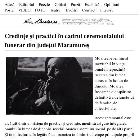
Acasă
Editorial
Poezie
Critică
Proză
Eseistică
Opiniuni
Poşta
VIDEO
FOTO
Teatru
Traditii
Contact
Interviu
Credinţe şi practici în cadrul ceremonialului
funerar din judeţul Maramureş
Moartea, eveniment
inevitabil în viaţa
omului, reprezintă
trecerea din lumea
aceasta, în lumea de
dincolo. Moartea
înseamnă o despărţire
definitivă a defunctului
de familie, de
colectivitate.
Acest ceremonial este
alcătuit dintr-un sistem de practici şi credinţe, menit să asigure integrarea
omului în lumea de dincolo, reechilibrarea sistemului social, pe de altă parte.
Şi în obiceiurile în legătură cu moartea întâlnim trei etape principale proprii