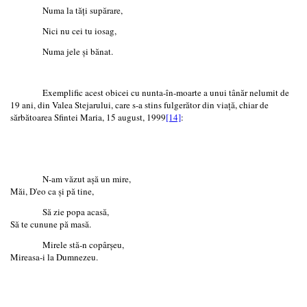
Numa la tăţi supărare,
Nici nu cei tu iosag,
Numa jele şi bănat.
Exemplific acest obicei cu nunta-în-moarte a unui tânăr nelumit de
19 ani, din Valea Stejarului, care s-a stins fulgerător din viaţă, chiar de
sărbătoarea Sfintei Maria, 15 august, 1999
[14]
:
N-am văzut aşă un mire,
Măi, D'eo ca şi pă tine,
Să zie popa acasă,
Să te cunune pă masă.
Mirele stă-n copârşeu,
Mireasa-i la Dumnezeu.