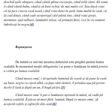
deschid uşile sângure, când cântă găina cocoşeşte, când urlă cânii. Alt semn
îi când cântă buha, când ţi să bate ochiu' de mai multe ori. Sau dacă visai
că îşi face cineva casă nouă, când visai dans la şură, lume multă în casă, că
îţi cad dinţii, când cade acoperişul căsî păstă tine, când visai gropi,
morminte, apă tulbure, lumânări stinse, că primeşti flori, vezi în vis oameni
îmbrăcaţi în negru.
[4]
Repauzarea
De îndată ce survine moartea defunctul este pregătit pentru lumea
cealaltă. În momentul morţii obligatoriu i se pune o lumânare în mână
pentru
a vedea pe lumea cealaltă.
Când moare omu', i să aprinde lumnină de ceară şi să pune la casă
un batic negru cu cipcă albă, cu faţa cătă răsărit, îl prindea aşa pă
perete.
Acolo îl lasă şi după un an, îl bagă pă foc.
[5]
Când moare omu' îi pui o lumânare aprinsă în mână, să vadă pă
lumea cealaltă. Îi păcat să mori fără lumină. După ce moare omu', să
acoperă cofele şi oglinzile din casă.
[6]