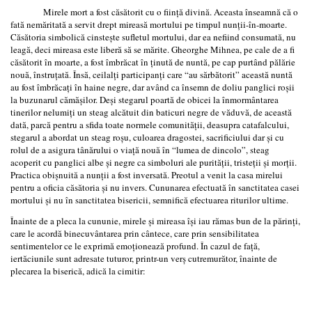
Mirele mort a fost căsătorit cu o fiinţă divină. Aceasta înseamnă că o
fată nemăritată a servit drept mireasă mortului pe timpul nunţii-în-moarte.
Căsătoria simbolică cinsteşte sufletul mortului, dar ea nefiind consumată, nu
leagă, deci mireasa este liberă să se mărite. Gheorghe Mihnea, pe cale de a fi
căsătorit în moarte, a fost îmbrăcat în ţinută de nuntă, pe cap purtând pălărie
nouă, înstruţată. Însă, ceilalţi participanţi care “au sărbătorit” această nuntă
au fost îmbrăcaţi în haine negre, dar având ca însemn de doliu panglici roşii
la buzunarul cămăşilor. Deşi stegarul poartă de obicei la înmormântarea
tinerilor nelumiţi un steag alcătuit din baticuri negre de văduvă, de această
dată, parcă pentru a sfida toate normele comunităţii, deasupra catafalcului,
stegarul a abordat un steag roşu, culoarea dragostei, sacrificiului dar şi cu
rolul de a asigura tânărului o viaţă nouă în “lumea de dincolo”, steag
acoperit cu panglici albe şi negre ca simboluri ale purităţii, tristeţii şi morţii.
Practica obişnuită a nunţii a fost inversată. Preotul a venit la casa mirelui
pentru a oficia căsătoria şi nu invers. Cununarea efectuată în sanctitatea casei
mortului şi nu în sanctitatea bisericii, semnifică efectuarea riturilor ultime.
Înainte de a pleca la cununie, mirele şi mireasa îşi iau rămas bun de la părinţi,
care le acordă binecuvântarea prin cântece, care prin sensibilitatea
sentimentelor ce le exprimă emoţionează profund. În cazul de faţă,
iertăciunile sunt adresate tuturor, printr-un verş cutremurător, înainte de
plecarea la biserică, adică la cimitir: