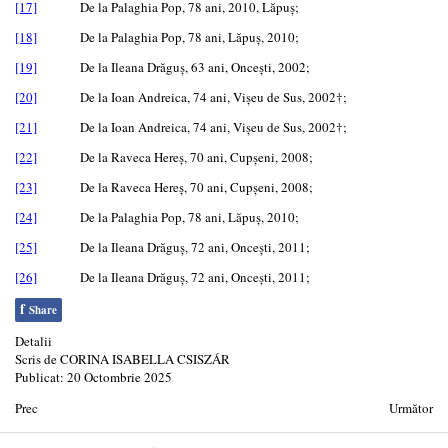
[17]
De la Palaghia Pop, 78 ani, 2010, Lăpuş;
[18]
De la Palaghia Pop, 78 ani, Lăpuş, 2010;
[19]
De la Ileana Drăguş, 63 ani, Onceşti, 2002;
[20]
De la Ioan Andreica, 74 ani, Vişeu de Sus, 2002†;
[21]
De la Ioan Andreica, 74 ani, Vişeu de Sus, 2002†;
[22]
De la Raveca Hereş, 70 ani, Cupşeni, 2008;
[23]
De la Raveca Hereş, 70 ani, Cupşeni, 2008;
[24]
De la Palaghia Pop, 78 ani, Lăpuş, 2010;
[25]
De la Ileana Drăguş, 72 ani, Onceşti, 2011;
[26]
De la Ileana Drăguş, 72 ani, Onceşti, 2011;
f
Share
Detalii
Scris de
CORINA ISABELLA CSISZÁR
Publicat: 20 Octombrie 2025
Prec
Următor