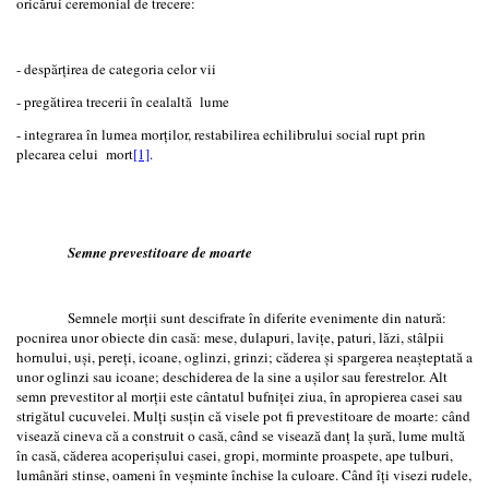
oricărui ceremonial de trecere:
- despărţirea de categoria celor vii
- pregătirea trecerii în cealaltă lume
- integrarea în lumea morţilor, restabilirea echilibrului social rupt prin
plecarea celui mort
[1]
.
Semne prevestitoare de moarte
Semnele morţii sunt descifrate în diferite evenimente din natură:
pocnirea unor obiecte din casă: mese, dulapuri, laviţe, paturi, lăzi, stâlpii
hornului, uşi, pereţi, icoane, oglinzi, grinzi; căderea şi spargerea neaşteptată a
unor oglinzi sau icoane; deschiderea de la sine a uşilor sau ferestrelor. Alt
semn prevestitor al morţii este cântatul bufniţei ziua, în apropierea casei sau
strigătul cucuvelei. Mulţi susţin că visele pot fi prevestitoare de moarte: când
visează cineva că a construit o casă, când se visează danţ la şură, lume multă
în casă, căderea acoperişului casei, gropi, morminte proaspete, ape tulburi,
lumânări stinse, oameni în veşminte închise la culoare. Când îţi visezi rudele,