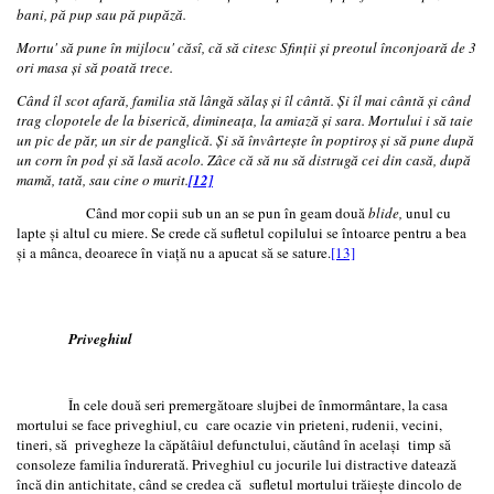
bani, pă pup sau pă pupăză.
Mortu' să pune în mijlocu' căsî, că să citesc Sfinţii şi preotul înconjoară de 3
ori masa şi să poată trece.
Când îl scot afară, familia stă lângă sălaş şi îl cântă. Şi îl mai cântă şi când
trag clopotele de la biserică, dimineaţa, la amiază şi sara. Mortului i să taie
un pic de păr, un sir de panglică. Şi să învârteşte în poptiroş şi să pune după
un corn în pod şi să lasă acolo. Zâce că să nu să distrugă cei din casă, după
mamă, tată, sau cine o murit.
[12]
Când mor copii sub un an se pun în geam două
blide,
unul cu
lapte şi altul cu miere. Se crede că sufletul copilului se întoarce pentru a bea
şi a mânca, deoarece în viaţă nu a apucat să se sature.
[13]
Priveghiul
În cele două seri premergătoare slujbei de înmormântare, la casa
mortului se face priveghiul, cu care ocazie vin prieteni, rudenii, vecini,
tineri, să privegheze la căpătâiul defunctului, căutând în acelaşi timp să
consoleze familia îndurerată. Priveghiul cu jocurile lui distractive datează
încă din antichitate, când se credea că sufletul mortului trăieşte dincolo de