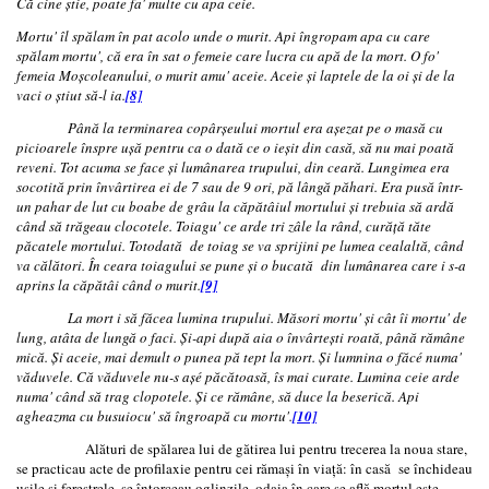
Că cine ştie, poate fa' multe cu apa ceie.
Mortu' îl spălam în pat acolo unde o murit. Api îngropam apa cu care
spălam mortu', că era în sat o femeie care lucra cu apă de la mort. O fo'
femeia Moşcoleanului, o murit amu' aceie. Aceie şi laptele de la oi şi de la
vaci o ştiut să-l ia.
[8]
Până la terminarea copârşeului mortul era aşezat pe o masă cu
picioarele înspre uşă pentru ca o dată ce o ieşit din casă, să nu mai poată
reveni. Tot acuma se face şi lumânarea trupului, din ceară. Lungimea era
socotită prin învârtirea ei de 7 sau de 9 ori, pă lângă păhari. Era pusă într-
un pahar de lut cu boabe de grâu la căpătâiul mortului şi trebuia să ardă
când să trăgeau clocotele. Toiagu' ce arde tri zâle la rând, curăţă tăte
păcatele mortului. Totodată de toiag se va sprijini pe lumea cealaltă, când
va călători. În ceara toiagului se pune şi o bucată din lumânarea care i s-a
aprins la căpătâi când o murit.
[9]
La mort i să făcea lumina trupului. Măsori mortu' şi cât îi mortu' de
lung, atâta de lungă o faci. Şi-api după aia o învârteşti roată, până rămâne
mică. Şi aceie, mai demult o punea pă tept la mort. Şi lumnina o făcé numa'
văduvele. Că văduvele nu-s aşé păcătoasă, îs mai curate. Lumina ceie arde
numa' când să trag clopotele. Şi ce rămâne, să duce la beserică. Api
agheazma cu busuiocu' să îngroapă cu mortu'.
[10]
Alături de spălarea lui de gătirea lui pentru trecerea la noua stare,
se practicau acte de profilaxie pentru cei rămaşi în viaţă: în casă se închideau
ușile și ferestrele, se întorceau oglinzile, odaia în care se află mortul este