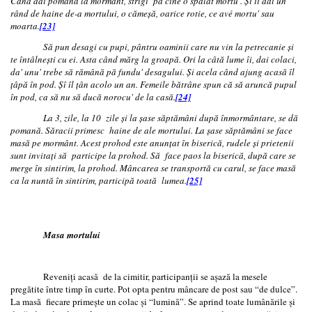
Când dai pomană la mormânt, strigi pă cine o spălat mortu'. Şi îi dai un
rând de haine de-a mortului, o cămeşă, oarice rotie, ce avé mortu' sau
moarta.
[23]
Să pun desagi cu pupi, pântru oaminii care nu vin la petrecanie şi
te întâlneşti cu ei. Asta când mărg la groapă. Ori la câtă lume îi, dai colaci,
da' unu' trebe să rămână pă fundu' desagului. Şi acela când ajung acasă îl
ţâpă în pod. Şî îl ţân acolo un an. Femeile bătrâne spun că să aruncă pupul
în pod, ca să nu să ducă norocu' de la casă.
[24]
La 3, zile, la 10 zile şi la şase săptămâni după înmormântare, se dă
pomană. Săracii primesc haine de ale mortului. La şase săptămâni se face
masă pe mormânt. Acest prohod este anunţat în biserică, rudele şi prietenii
sunt invitaţi să participe la prohod. Să face paos la biserică, după care se
merge în sintirim, la prohod. Mâncarea se transportă cu carul, se face masă
ca la nuntă în sintirim, participă toată lumea.
[25]
Masa mortului
Reveniţi acasă de la cimitir, participanţii se aşază la mesele
pregătite între timp în curte. Pot opta pentru mâncare de post sau “de dulce”.
La masă fiecare primeşte un colac şi “lumină”. Se aprind toate lumânările şi