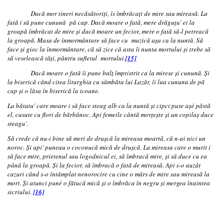
Dacă mor tineri necăsătoriţi, îs îmbrăcaţi de mire sau mireasă. La
fată i să pune cunună pă cap. Dacă moare o fată, mere drăguţu' ei la
groapă îmbrăcat de mire şi dacă moare un fecior, mere o fată să-l petreacă
la groapă. Masa de înmormântare să face cu muzică aşa ca la nuntă. Să
face şi gioc la înmormântare, că să zice că asta îi nunta mortului şi trebe să
să veselească tăţi, păntru sufletul mortului.
[15]
Dacă moare o fată îi pune balţ împtistrit ca la mirese şi cunună. Şi
la biserică când citea liturghia cu sâmbăta lui Lazăr, îi lua cununa de pă
cap şi o lăsa în biserică la icoane.
La băiatu' care moare i să face steag alb ca la nuntă şi cipci puse aşé păstă
el, cusute cu flori de bărbănoc. Api femeile cântă morţeşte şi un copilaş duce
steagu'.
Să crede că nu-i bine să meri de druşcă la mireasa moartă, că n-ai nici un
noroc. Şi api' puneau o coconucă mică de druşcă. La mireasa care o murit i
să face mire, prietenul sau logodnicul ei, să îmbracă mire, şi să duce cu ea
până la groapă. Şi la fecior, să îmbracă o fată de mireasă. Api s-o auzât
cazuri când s-o întâmplat nenorocire cu cine o mărs de mire sau mireasă la
mort. Şi atunci puné o fătucă mică şi o îmbrăca în negru şi mergea înaintea
sicriului.
[16]