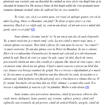
prietenii sau vecinii care au decedat de curând se zice că ei vin după tine şi te
cheamă în lumea lor. De aceea e bine să dai după astfel de vise pomană unor
oameni sărmani zicând:
ţâne de sufletul lui (se zice numele).
Te visai, vai, că ţi s-o urnit şura, ori visai că spărgei gunoi, ori că ai
mărs la plug. Oare ce Doamne, om păţî? Te disai şi apoi ştiei c-a vini
moartea. Dacă ţî s-o vâjât aşă, ia, cum m-am disat, că mi-am scos o măsă din
gură, oare ce-oi păţî?
[2]
Sunt sămne; că amu' am fo' io' la un om şi am zâs că aud clopotele.
Tu, a muri oaricine şi o murit omu' cela. La noi când o murit soţu' meu, o
cântat găina cocoşeşte. Tare hâd o făcut. Şi i-am spus la socru: "tu-i muri!",
"a muri oaricine."Şi am dat găina ceie la Petre în Handan. Şi iar o cântat.
Zâcé că s-o măsurăm. O pun
é
m aici la masă aşé culcată şi-o tăt înturnam
până la uşă. Dacă să viné cu capu' la uşă, capu' să tăié, dacă să vineu
pticioarele tăiém un miez din coadă şî o ţâpam. Da' dacă să viné capu', zâcé
că moare omu' dacă nu tai găina. Când o murit soacra o pticat un blid din
cui. Atunci era betegi oaminii de gripă. Nu s-o trecut o săptămână şî o murit
ié. Şi era mare şi grasă. Pă când ne-am dus dincolo în casă, să auzâm ce-o
cântat aşé, tătă farfuria era făcută praf, nici o bucăţea n-o rămas din ea. O
fo' numa' bucăţele cât un ban din ea. O fo' sămnu' c-a muri din casă. N-o
trecut o săptămână şi soacra o fo' în pământ. Multe-s adevărate.
[3]
Sunt semne care prevestesc moartea, când îţi pocnesc obiecte din
casă: mese, dulapuri, laiţe, paturi, uşi, icoane, oglinzi, grinzi, când cad
oglinzile sau icoanele de pă perete, când să strâcă blidele, uiegile, când să