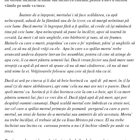
vămile pe unde va trece.
Înainte de a înţepeni, mortului i să face scăldarea, cu apă
neîncepută, adusă de la fântână sau de la izvor, ca să margă neîntinat pă
ceie lume. Dacă mortu' îi îngropat fără a fi spălat, să crede că îşi mănâncă
tina pă ceie lume. Apa neîncepută să pune la încălzit, apoi să toarnă în
covată. La mort i să taie unghiile, este bărbierit şi tuns, să sie frumos.
Hainele cu care o murit, piaptănu' cu care o fo' teptănat, păru' şi unghiile să
ard, ca să nu să facă vrăji cu ele. Apa în care s-o spălat mortu' trebe
aruncată undeva departe într-un loc neumblat, pentru că cine să atinge de
apa ceie, îi ca mort păntru semenii lui. Dacă vreun fecior sau fată mare sunt
stropiţi cu apă di pă mort să spune că nu să mai căsătoresc, că nu să mai
uită nime la ei. Vrăjitoarele folosesc apa ceie să facă rău cu ié.
Dacă ai ură pe cineva şi îi dai să beie horincă cu apă di pă mort, în zî la
anul (zi de mare sărbătoare), api omu' cela nu mai are nici o putere. Dacă
speli mortu' cu horincă şi îi dai horinca ceie la om s-o beie, api îi ca mort
păntru semenii lui, faci ce vrei din el. Dacă ţâpă apă di pă mort, api pot
despărţî oamini cununaţi. După scaldă mortul este îmbrăcat cu straie noi,
iar cel care a spălat mortul primeşte de pomană ştergarul cu care a şters
mortul, un strai de haine de-a mortului sau amintiri de ale acestuia. Mortu'
nu trebe încălţat, el trebuie să fie ca Iisus Hristos pă cruce. El nu trebe
încheiat sau încins cu cureaua pentru a nu-i fi închise vămile pe unde va
trece.