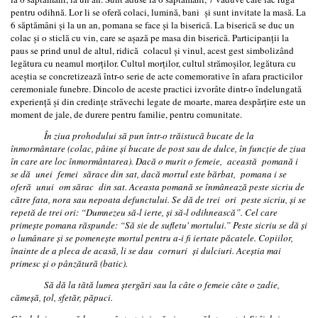
pentru odihnă. Lor li se oferă colaci, lumină, bani şi sunt invitate la masă. La
6 săptămâni şi la un an, pomana se face şi la biserică. La biserică se duc un
colac şi o sticlă cu vin, care se aşază pe masa din biserică. Participanţii la
paus se prind unul de altul, ridică colacul şi vinul, acest gest simbolizând
legătura cu neamul morţilor. Cultul morţilor, cultul strămoşilor, legătura cu
aceştia se concretizează într-o serie de acte comemorative în afara practicilor
ceremoniale funebre. Dincolo de aceste practici izvorâte dintr-o îndelungată
experienţă şi din credinţe străvechi legate de moarte, marea despărţire este un
moment de jale, de durere pentru familie, pentru comunitate.
În ziua prohodului să pun într-o trăistucă bucate de la
înmormântare (colac, pâine şi bucate de post sau de dulce, în funcţie de ziua
în care are loc înmormântarea). Dacă o murit o femeie, această pomană i
se dă unei femei sărace din sat, dacă mortul este bărbat, pomana i se
oferă unui om sărac din sat. Aceasta pomană se înmânează peste sicriu de
către fata, nora sau nepoata defunctului. Se dă de trei ori peste sicriu, şi se
repetă de trei ori: “Dumnezeu să-l ierte, şi să-l odihnească”. Cel care
primeşte pomana răspunde: “Să sie de sufletu' mortului.” Peste sicriu se dă şi
o lumânare şi se pomeneşte mortul pentru a-i fi iertate păcatele. Copiilor,
înainte de a pleca de acasă, li se dau cornuri şi dulciuri. Aceştia mai
primesc şi o pânzătură (batic).
Să dă la tătă lumea ştergări sau la câte o femeie câte o zadie,
cămeşă, ţol, sfetăr, păpuci.