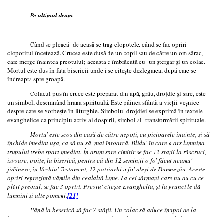
Pe ultimul drum
Când se pleacă de acasă se trag clopotele, când se fac opriri
clopotitul încetează. Crucea este dusă de un copil sau de către un om sărac,
care merge înaintea preotului; aceasta e îmbrăcată cu un ştergar şi un colac.
Mortul este dus în faţa bisericii unde i se citeşte dezlegarea, după care se
îndreaptă spre groapă.
Colacul pus în cruce este preparat din apă, grâu, drojdie şi sare, este
un simbol, desemnând hrana spirituală. Este pâinea sfântă a vieţii veşnice
despre care se vorbeşte în liturghie. Simbolul drojdiei se exprimă în textele
evanghelice ca principiu activ al dospirii, simbol al transformării spirituale.
Mortu' este scos din casă de către nepoţi, cu picioarele înainte, şi să
închide imediat uşa, ca să nu să mai întoarcă. Blidu' în care o ars lumnina
trupului trebe spart imediat. În drum spre cimitir se fac 12 staţii la răscruci,
izvoare, troiţe, la biserică, pentru că din 12 seminţii o fo' făcut neamu'
jidănesc, în Vechiu' Testament, 12 patriarhi o fo' aleşi de Dumnezău. Aceste
opriri reprezintă vămile din cealaltă lume. La cei sărmani care nu au cu ce
plăti preotul, se fac 3 opriri. Preotu' citeşte Evanghelia, şi la prunci le dă
lumnini şi alte pomeni.
[21]
Până la beserică să fac 7 stăţii. Un colac să aduce înapoi de la