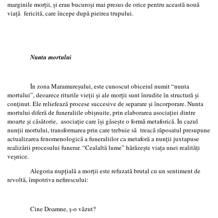
marginile morţii, şi erau bucuroşi mai presus de orice pentru această nouă
viaţă fericită, care începe după pieirea trupului.
Nunta mortului
În zona Maramureşului, este cunoscut obiceiul numit “nunta
mortului”, deoarece riturile vieţii şi ale morţii sunt înrudite în structură şi
conţinut. Ele reliefează procese succesive de separare şi încorporare. Nunta
mortului diferă de funeraliile obişnuite, prin elaborarea asociaţiei dintre
moarte şi căsătorie, asociaţie care îşi găseşte o formă metaforică. În cazul
nunţii mortului, transformarea prin care trebuie să treacă răposatul presupune
actualizarea fenomenologică a funeraliilor ca metaforă a nunţii juxtapuse
realizării procesului funerar. “Cealaltă lume” hărăzeşte viaţa unei realităţi
veşnice.
Alegoria nupţială a morţii este refuzată brutal cu un sentiment de
revoltă, împotriva nefirescului:
Cine Doamne, ş-o văzut?