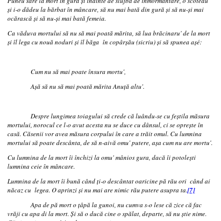
Pun
é
u sare la mort în gură şi înainte de slujba de înmormântare, o scoteau
şi i-o dădeu la bărbat în mâncare, să nu mai bată din gură şi să nu-şi mai
ocărască şi să nu-şi mai bată femeia.
Ca văduva mortului să nu să mai poată mărita, să lua brăcinaru' de la mort
şi îl lega cu nouă noduri şi îl băga în copârşău (sicriu) şi să spunea aşé:
Cum nu să mai poate însura mortu',
Aşă să nu să mai poată mărita Anuţă altu'.
Despre lungimea toiagului să crede că luându-se cu feştila măsura
mortului, norocul ce l-o avut acesta nu se duce cu dânsul, ci se opreşte în
casă. Căsenii vor avea măsura corpului în care a trăit omul. Cu lumnina
mortului să poate descânta, de să n-aivă omu' putere, aşa cum nu are mortu'.
Cu lumnina de la mort îi închizi la omu' mânios gura, dacă îi potoleşti
lumnina ceie în mâncare.
Lumnina de la mort îi bună când ţi-o descântat oaricine pă rău ori când ai
năcaz cu legea. O aprinzi şi nu mai are nimic rău putere asupra ta.
[7]
Apa de pă mort o ţâpă la gunoi, nu cumva s-o lese că zice că fac
vrăji cu apa di la mort. Şi să o ducă cine o spălat, departe, să nu ştie nime.