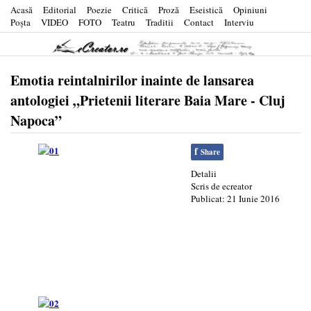
Acasă
Editorial
Poezie
Critică
Proză
Eseistică
Opiniuni
Poşta
VIDEO
FOTO
Teatru
Traditii
Contact
Interviu
Emotia reintalnirilor inainte de lansarea
antologiei „Prietenii literare Baia Mare - Cluj
Napoca”
f
Share
Detalii
Scris de
ecreator
Publicat: 21 Iunie 2016