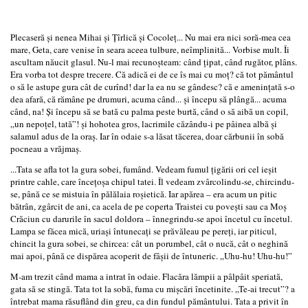
Plecaseră şi nenea Mihai şi Ţîrlică şi Cocoleţ... Nu mai era nici soră-mea cea
mare, Geta, care venise în seara aceea tulbure, neîmplinită... Vorbise mult. Îi
ascultam năucit glasul. Nu-l mai recunoşteam: când ţipat, când rugător, plâns.
Era vorba tot despre trecere. Că adică ei de ce îs mai cu moţ? că tot pământul
o să le astupe gura cât de curînd! dar la ea nu se gândesc? că e ameninţată s-o
dea afară, că rămâne pe drumuri, acuma când... şi începu să plângă... acuma
când, na! Şi începu să se bată cu palma peste burtă, când o să aibă un copil,
„un nepoţel, tată”! şi hohotea gros, lacrimile căzându-i pe pâinea albă şi
salamul adus de la oraş. Iar în odaie s-a lăsat tăcerea, doar cărbunii în sobă
pocneau a vrăjmaş.
...Tata se afla tot la gura sobei, fumând. Vedeam fumul ţigării ori cel ieşit
printre cahle, care înceţoşa chipul tatei. Îl vedeam zvârcolindu‑se, chircindu-
se, până ce se mistuia în pălălaia roşietică. Iar apărea – era acum un pitic
bătrân, zgârcit de ani, ca acela de pe coperta Traistei cu poveşti sau ca Moş
Crăciun cu darurile în sacul doldora – înnegrindu-se apoi încetul cu încetul.
Lampa se făcea mică, uriaşi întunecaţi se prăvăleau pe pereţi, iar piticul,
chincit la gura sobei, se chircea: cât un porumbel, cât o nucă, cât o neghină
mai apoi, până ce dispărea acoperit de fâşii de întuneric. „Uhu-hu! Uhu-hu!”
M-am trezit când mama a intrat în odaie. Flacăra lămpii a pâlpâit speriată,
gata să se stingă. Tata tot la sobă, fuma cu mişcări încetinite. „Te‑ai trecut”? a
întrebat mama răsuflând din greu, ca din fundul pământului. Tata a privit în