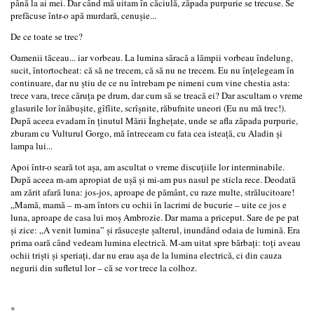
până la ai mei. Dar când mă uitam în căciulă, zăpada purpurie se trecuse. Se
prefăcuse într-o apă murdară, cenuşie...
De ce toate se trec?
Oamenii tăceau... iar vorbeau. La lumina săracă a lămpii vorbeau îndelung,
sucit, întortocheat: că să ne trecem, că să nu ne trecem. Eu nu înţelegeam în
continuare, dar nu ştiu de ce nu întrebam pe nimeni cum vine chestia asta:
trece vara, trece căruţa pe drum, dar cum să se treacă ei? Dar ascultam o vreme
glasurile lor înăbuşite, gîfîite, scrîşnite, răbufnite uneori (Eu nu mă trec!).
După aceea evadam în ţinutul Mării Îngheţate, unde se afla zăpada purpurie,
zburam cu Vulturul Gorgo, mă întreceam cu fata cea isteaţă, cu Aladin şi
lampa lui...
Apoi într-o seară tot aşa, am ascultat o vreme discuţiile lor interminabile.
După aceea m-am apropiat de uşă şi mi-am pus nasul pe sticla rece. Deodată
am zărit afară luna: jos-jos, aproape de pământ, cu raze multe, strălucitoare!
„Mamă, mamă – m-am întors cu ochii în lacrimi de bucurie – uite ce jos e
luna, aproape de casa lui moş Ambrozie. Dar mama a priceput. Sare de pe pat
şi zice: „A venit lumina” şi răsuceşte şalterul, inundând odaia de lumină. Era
prima oară când vedeam lumina electrică. M-am uitat spre bărbaţi: toţi aveau
ochii trişti şi speriaţi, dar nu erau aşa de la lumina electrică, ci din cauza
negurii din sufletul lor – că se vor trece la colhoz.
*