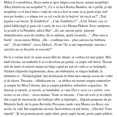
Mihai îi contabiliza, făcea suma şi apoi trăgea concluzia: numai nespălaţi!
(Moş Gerilă era un nespălat?!) „Ce o să facă Ristea Bamboi, de o pildă, şi alţi
nespălaţi ca el dacă într-o viaţă de om n-a fost în stare să-şi pună nişte stuf
nou pe bordei, c-o rămas tot cu cel vechi de la beţivu’ de taică-su?” „Toţi
ţiganii s-au trecut. Şi Zambilica”. „Care Zambilica?” „A lui Talaro, cea cu
părul hălăciugă şi gura cât o şură, de zici că-i Muma Pădurii. Face curăţenie
la şcoală şi la Primărie, adică Sfat”. „Ei, are sarcini grele: păzeşte
zbârnâitoarea ceea de telefon, dă cu mătura, spală closetele...” „Plus unu-n
burtă”, zicea nenea Mihai. „Da – confirma tata – plus sarcina lui bărbatu-
său”. „N-are bărbat”, zicea Ţârlică. „N-are? Ei, n-are importanţă; sarcina‑i
sarcină, nu se discută, se execută!”
De la o vreme însă, în seara aceea fără de sfârşit, se vorbea tot mai puţin. Mai
mult tăceau, iar umbrele li se zvârcoleau pe pereţi, ca şerpii sub furcă. Tăceau
atât de mult că uneori mama îşi băga capul pe uşă să vadă ce se întâmplă.
Văzând chipurile îngândurate, duse, ale bărbaţilor, se trăgea îndărăt, la
treburile ei... Neînţelegând, îmi desluşeam în felul meu mreaja aceea de vorbe
şi de tăceri. Trecerea – tălmăceam eu – se abătea nu numai asupra oamenilor
şi asupra lui Moş Crăciun, dar şi asupra păsărilor, ierburilor, copacilor... Se
treceau şi merele, şi nucile, şi trandafirii, şi vara (
Trece vara ca o pâine, vine
iarna ca un câine
– zicea mama). Toate se treceau... Cum stă scris şi în cărţile
din coajă de mesteacăn ale bufniţei albe şi înţelepte... Zăpada purpurie de pe
Muntele Înalt, de la gura fluviului Pecioara, unde vuia Marea cea Rece, era
acolo, în vârf. Îmi umpleam căciula. Însă trebuia să mă întorc. „Uhu-hu! Vino
repede”. Şi iar goneam peste şapte râuri, peste şapte lacuri, peste şapte păduri,