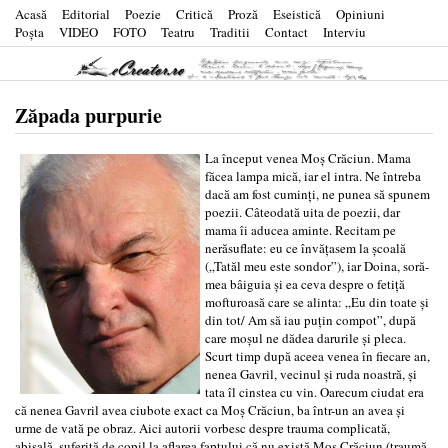
Acasă
Editorial
Poezie
Critică
Proză
Eseistică
Opiniuni
Poşta
VIDEO
FOTO
Teatru
Traditii
Contact
Interviu
Zăpada purpurie
La început venea Moş Crăciun. Mama
făcea lampa mică, iar el intra. Ne întreba
dacă am fost cuminţi, ne punea să spunem
poezii. Câteodată uita de poezii, dar
mama îi aducea aminte. Recitam pe
nerăsuflate: eu ce învăţasem la şcoală
(„Tatăl meu este sondor”), iar Doina, soră-
mea bâiguia şi ea ceva despre o fetiţă
mofturoasă care se alinta: „Eu din toate şi
din tot/ Am să iau puţin compot”, după
care moşul ne dădea darurile şi pleca.
Scurt timp după aceea venea în fiecare an,
nenea Gavril, vecinul şi ruda noastră, şi
tata îl cinstea cu vin. Oarecum ciudat era
că nenea Gavril avea ciubote exact ca Moş Crăciun, ba într-un an avea şi
urme de vată pe obraz. Aici autorii vorbesc despre trauma complicată,
abisală, suferită de copil la aflarea faptului că nu există Moş Crăciun (traumă