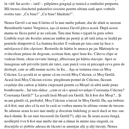
în vârf. Iar acolo – iată! – pâlpâirea gingaşă şi tainică a omătului purpuriu.
Mă trezea clinchetul paharelor ciocnite pentru ultima oară apoi vorbele
rostite tare: „Cu bine!” „Cu bine! Sănătate!”.
Nenea Gavril s-ar mai fi întins el la mai multe pahare, dar de afară se auzeau
fluierăturile tantei Verginica, aşa că nenea Gavril pleca acasă. După aceea
mama ne făcea patul şi ne culcam. Tata mai fuma o ţigară la gura sobei.
Limbile roşii ale focului aruncau umbre pe pereţi şi alt tată uriaş se înalţă pe
peretele dimpotrivă. La lumina focului îl vedeam pe tata cum îşi face o
mărăşească
din
căpitani
. Resturile de hârtie le arunca pe jar. Hârtiuţele se
zvârcoleau prinse de dogoare, scoteau fum, apoi luau foc. Câteva clipe se
vedeau litere, chiar cuvinte întregi, albicioase pe hârtia stacojie. Apoi se
înnegreau sub privirile ţintă ale tatei, care parcă voia să priceapă ceva greu de
desluşit, care se află numai acolo, în foc... Aşa se termina ziua cu Moş
Crăciun. La şcoală ni se spune că nu există Moş Crăciun, ci Moş Gerilă.
Acasă însă Moş Crăciun exista: pregăteam pomul de Crăciun, făceam
coşuleţe din carton şi hârtie creponată pentru ca Moşul să aibă unde pune
bomboanele... Iar tata râdea: „cum or să-i spună tovarăşei Constanţa Crăciun?
Constanţa Gerilă?” La şcoală însă Moşul era Gerilă. Să fi fost doi Moşi?... Şi
m-am gândit că, probabil, Moş Crăciun a trecut în Moş Gerilă. Da, aşa trebuie
să fi fost, mai ales că la noi în casă se vorbea mereu în ultima vreme de trecere.
Se adunau seara la noi mai mulţi şi discutau îndelung şi sucit dacă se trec sau
dacă rămân. În sat unii trecuseră (în Gerilă?!), alţii nu. În seara aceea lungă,
nesfârşită (vor fi fost mai multe dar mi-a rămas în minte una singură, cu
discuţiile ei ştirbite adesea de tăcere) se anunţau alţi şi alţi trecuţi. Nenea