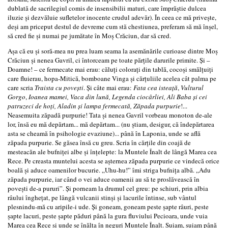
dublată de sacrilegiul comis de insensibilii maturi, care împrăştie dulcea
iluzie şi dezvăluie sufletelor inocente crudul adevăr). În ceea ce mă priveşte,
deşi am priceput destul de devreme cum stă chestiunea, preferam să mă înşel,
să cred fie şi numai pe jumătate în Moş Crăciun, dar să cred.
Aşa că eu şi soră-mea nu prea luam seama la asemănările curioase dintre Moş
Crăciun şi nenea Gavril, ci întorceam pe toate părţile darurile primite. Şi –
Doamne! – ce fermecate mai erau: căluţi coloraţi din tablă, cocoşi smălţuiţi
care fluierau, hopa-Mitică, bomboane Vinga şi cărţuliile acelea cât palma pe
care scria
Traista cu poveşti
. Şi câte mai erau:
Fata cea isteaţă
,
Vulturul
Gorgo
,
Ioanea mamei, Vaca din lună, Legenda ciocârliei, Ali Baba şi cei
patruzeci de hoţi, Aladin şi lampa fermecată, Zăpada purpurie
!...
Neasemuita zăpadă purpurie! Tata şi nenea Gavril vorbeau monoton de-ale
lor, însă eu mă depărtam... mă depărtam... (nu ştiam, desigur, că îndepărtarea
asta se cheamă în psihologie evaziune)... până în Laponia, unde se află
zăpada purpurie. Se găsea însă cu greu. Scria în cărţile din coajă de
mesteacăn ale bufniţei albe şi înţelepte: la Muntele Înalt de lângă Marea cea
Rece. Pe creasta muntelui acesta se aşternea zăpada purpurie ce vindecă orice
boală şi aduce oamenilor bucurie. „Uhu-hu!” îmi striga bufniţa albă. „Adu
zăpada purpurie, iar când o vei aduce oamenii au să te proslăvească în
poveşti de-a pururi”. Şi porneam la drumul cel greu: pe schiuri, prin albia
râului îngheţat, pe lângă vulcanii stinşi şi lacurile întinse, sub vântul
plesnindu‑mă cu aripile-i ude. Şi goneam, goneam peste şapte râuri, peste
şapte lacuri, peste şapte păduri până la gura fluviului Pecioara, unde vuia
Marea cea Rece şi unde se înălţa în neguri Muntele Înalt. Suiam, suiam până