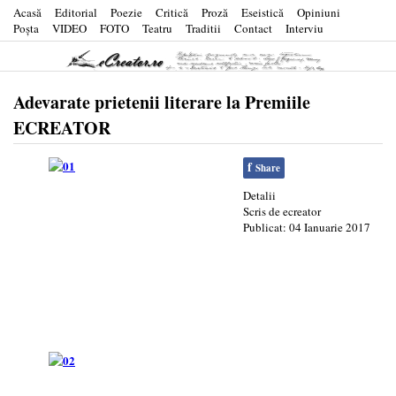
Acasă
Editorial
Poezie
Critică
Proză
Eseistică
Opiniuni
Poşta
VIDEO
FOTO
Teatru
Traditii
Contact
Interviu
Adevarate prietenii literare la Premiile
ECREATOR
f
Share
Detalii
Scris de
ecreator
Publicat: 04 Ianuarie 2017