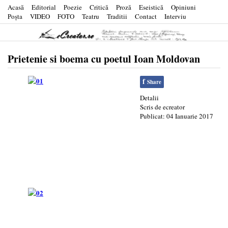
Acasă
Editorial
Poezie
Critică
Proză
Eseistică
Opiniuni
Poşta
VIDEO
FOTO
Teatru
Traditii
Contact
Interviu
Prietenie si boema cu poetul Ioan Moldovan
f
Share
Detalii
Scris de
ecreator
Publicat: 04 Ianuarie 2017