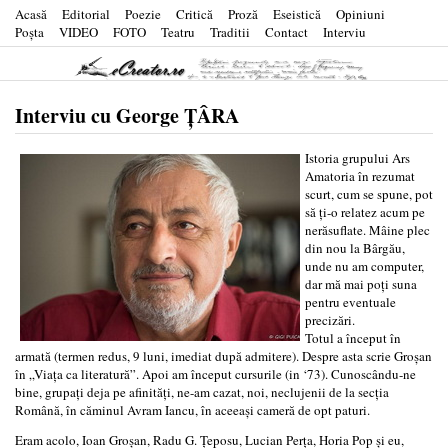
Acasă
Editorial
Poezie
Critică
Proză
Eseistică
Opiniuni
Poşta
VIDEO
FOTO
Teatru
Traditii
Contact
Interviu
Interviu cu George ŢÂRA
Istoria grupului Ars
Amatoria în rezumat
scurt, cum se spune, pot
să ţi-o relatez acum pe
nerăsuflate. Mâine plec
din nou la Bârgău,
unde nu am computer,
dar mă mai poţi suna
pentru eventuale
precizări.
Totul a început în
armată (termen redus, 9 luni, imediat după admitere). Despre asta scrie Groşan
în „Viaţa ca literatură”. Apoi am început cursurile (in ‘73). Cunoscându-ne
bine, grupaţi deja pe afinităţi, ne-am cazat, noi, neclujenii de la secţia
Română, în căminul Avram Iancu, în aceeaşi cameră de opt paturi.
Eram acolo, Ioan Groşan, Radu G. Ţeposu, Lucian Perţa, Horia Pop şi eu,