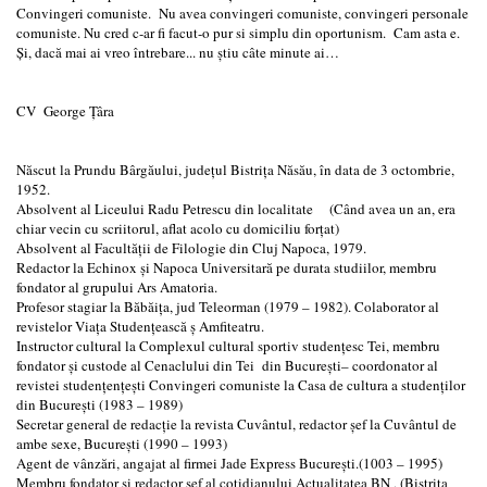
Convingeri comuniste. Nu avea convingeri comuniste, convingeri personale
comuniste. Nu cred c-ar fi facut-o pur si simplu din oportunism. Cam asta e.
Şi, dacă mai ai vreo întrebare... nu ştiu câte minute ai…
CV George Ţâra
Născut la Prundu Bârgăului, judeţul Bistriţa Năsău, în data de 3 octombrie,
1952.
Absolvent al Liceului Radu Petrescu din localitate (Când avea un an, era
chiar vecin cu scriitorul, aflat acolo cu domiciliu forţat)
Absolvent al Facultăţii de Filologie din Cluj Napoca, 1979.
Redactor la Echinox şi Napoca Universitară pe durata studiilor, membru
fondator al grupului Ars Amatoria.
Profesor stagiar la Băbăiţa, jud Teleorman (1979 – 1982). Colaborator al
revistelor Viaţa Studenţească ş Amfiteatru.
Instructor cultural la Complexul cultural sportiv studenţesc Tei, membru
fondator şi custode al Cenaclului din Tei din Bucureşti– coordonator al
revistei studenţenţeşti Convingeri comuniste la Casa de cultura a studenţilor
din Bucureşti (1983 – 1989)
Secretar general de redacţie la revista Cuvântul, redactor şef la Cuvântul de
ambe sexe, Bucureşti (1990 – 1993)
Agent de vânzări, angajat al firmei Jade Express Bucureşti.(1003 – 1995)
Membru fondator şi redactor şef al cotidianului Actualitatea BN , (Bistriţa