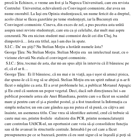
proză în Echinox, o vreme am fost şi la Napoca Universitară, care era revista
Centrului Universitar, echivalentă cu Convingeri comuniste, dar avea un
nume onorabil. La Iaşi era Opinia studenţească, un nume fericit de-a dreptul,
acolo chiar se făcea gazetărie pe teme studenţeşti, iar la Bucureşti era
Convingeri comuniste. Cineva, din exces de zel, a pus pecetea asta urâtă
asupra unei reviste studenteşti, care era ca şi celelalte, dar mult mai aspru
cenzurată. Nu era niciun student mai comunist decât cei din Cluj, ba
dimpotrivă… ăsta era titlul, aşa l-am dus în spate.
S.I.C.: Da’ nu ştiţi? Nu Stelian Moţiu a hotărât numele ăsta?
George Ţâra: Nu Stelian Moţiu. Stelian Moţiu era un intelectual rasat, cu o
viziune elevată Nn etala el convingeri comuniste.
S.I.C.: Ştiu, tocmai de asta, dar mi-au spus alţii în interviu că îl bănuiesc pe
el, că el ar fi…
George Ţâra: Ei îl bănuiesc, că nu mai e in viaţă, așa-i uşor să arunci pisica,
dar spune-le că îi rog să se abţină. Stelian Moţiu era un spirit rafinat şi n-ar fi
făcut o măgărie ca asta. El a avut problemele lui, a publicat Motanul Arpagic
şi Eu cred că suntem un popor vegetal. Deci, dacă sub direcţiunea lui s-au
publicat poemele astea ale Anei Blandiana, pentru care s-a făcut un scandal
mare şi pentru care el şi-a pierdut postul, şi a fost transferat la Informaţia ca
simplu redactor, un om care gândea aşa nu putea el să pună, cu câţiva ani
înainte, un asemenea titlu. Cine vrea să identifice autorul, cred că trebuie să
caute mai sus, printre fosilele staliniste din PCR. printre nomenclaturştii
care controlau UASCR-ul, un oportunist care voia să-şi consolideze funcţia
sau să fie avansat în structurile centrale. Intreabă-l pe cel care a făcut
presupunerea pe ce se bazează, pentru că eu sunt sigur că se înşeală şi poţi să