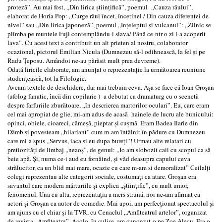
proteză”. Au mai fost, „Din lirica ştiinţifică”, poemul „Cauza râului”,
elaborat de Horia Pop: „Curge râul încet, încetinel / Din cauza diferenţei de
nivel” sau „Din lirica japoneză”, poemul „Înţeleptul şi vulcanul”: „Zilnic se
plimba pe muntele Fuji contemplându-i slava/ Până ce-ntr-o zi l-a acoperit
lava”. Cu acest text a contribuit un alt prieten al nostru, colaborator
ocazional, pictorul Emilian Nicula (Dumnezeu să-l odihnească, la fel şi pe
Radu Ţeposu. Amândoi ne-au părăsit mult prea devreme).
Odată liricile elaborate, am anunţat o reprezentaţie la următoarea reuniune
studenţească, tot la Filologie.
Aveam textele de deschidere, dar mai trebuia ceva. Aşa se face că Ioan Groşan
(ufolog fanatic, încă din copilarie ) a debutat ca dramaturg cu o scenetă
despre farfuriile zburătoare, „în descrierea martorilor oculari”. Eu, care eram
cel mai apropiat de glie, mi-am adus de acasă hainele de lucru ale bunicului:
opinci, obiele, cioareci, cămeşă, pieptar şi cuşmă. Eram Badea Ilarie din
Dâmb şi povesteam „hilariant” cum m-am întâlnit în pădure cu Dumnezeu
care mi-a spus „Servus, iaca si eu dupa bureţi”! Urmau alte relatari cu
pretiozităţi de limbaj „neaoş”, de genul: „Io am slobozit caii cu scopul ca să
beie apă. Şi, numa ce-i aud eu fornăind, şi văd deasupra capului ceva
strălucitor, ca un blid mai mare, ocazie cu care m-am si demoralizat” Ceilalţi
colegi reprezentau alte categorii sociale, costumaţi ca atare. Groşan era
savantul care modera mărturiile şi explica „ştiinţific”, cu mult umor,
fenomenul. Una cu alta, reprezentaţia a mers strună, noi ne-am afirmat ca
actori şi Groşan ca autor de comedie. Mai apoi, am perfecţionat spectacolul şi
am ajuns cu el chiar şi la TVR, cu Cenaclul „Amfiteatrul artelor”, organizat
de revista „Amfiteatru”. Acolo, în culise, am cunoscut-o pe Zoe Alecu. Era o