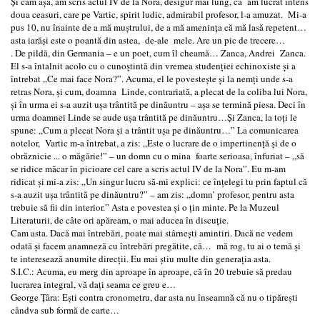
Şi cam aşa, am scris actul IV de la Nora, desigur mai lung, că am lucrat intens
doua ceasuri, care pe Vartic, spirit ludic, admirabil profesor, l-a amuzat. Mi-a
pus 10, nu înainte de a mă muştrului, de a mă ameninţa că mă lasă repetent…
asta iarăşi este o poantă din astea, de-ale mele. Are un pic de trecere…
. De pildă, din Germania – e un poet, cum îl cheamă… Zanca, Andrei Zanca.
El s-a întalnit acolo cu o cunoştintă din vremea studenţiei echinoxiste şi a
întrebat „Ce mai face Nora?”. Acuma, el le povesteşte şi la nemţi unde s-a
retras Nora, şi cum, doamna Linde, contrariată, a plecat de la coliba lui Nora,
şi în urma ei s-a auzit uşa trântită pe dinăuntru – aşa se termină piesa. Deci în
urma doamnei Linde se aude uşa trântită pe dinăuntru…Şi Zanca, la toţi le
spune: „Cum a plecat Nora şi a trântit uşa pe dinăuntru…” La comunicarea
notelor, Vartic m-a întrebat, a zis: „Este o lucrare de o impertinenţă şi de o
obrăznicie ... o măgărie!” – un domn cu o mina foarte serioasa, înfuriat – „să
se ridice măcar în picioare cel care a scris actul IV de la Nora”. Eu m-am
ridicat şi mi-a zis: „Un singur lucru să-mi explici: ce înţelegi tu prin faptul că
s-a auzit uşa trântită pe dinăuntru?” – am zis: „domn’ profesor, pentru asta
trebuie să fii din interior.” Asta e povestea şi o ţin minte. Pe la Muzeul
Literaturii, de câte ori apăream, o mai aducea în discuţie.
Cam asta. Dacă mai întrebări, poate mai stârneşti amintiri. Dacă ne vedem
odată şi facem anamneză cu întrebări pregătite, că… mă rog, tu ai o temă şi
te interesează anumite direcţii. Eu mai ştiu multe din generaţia asta.
S.I.C.: Acuma, eu merg din aproape în aproape, că în 20 trebuie să predau
lucrarea integral, vă daţi seama ce greu e…
George Ţâra: Eşti contra cronometru, dar asta nu înseamnă că nu o tipăreşti
cândva sub formă de carte…