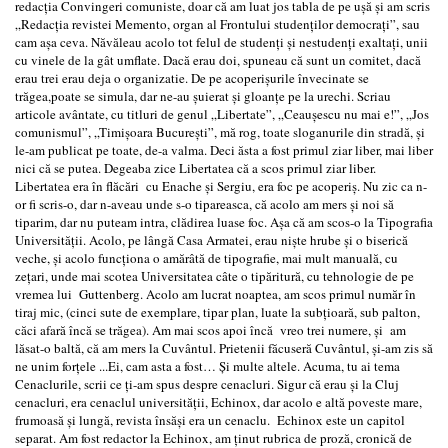
redacţia Convingeri comuniste, doar că am luat jos tabla de pe uşă şi am scris
„Redacţia revistei Memento, organ al Frontului studenţilor democraţi”, sau
cam aşa ceva. Năvăleau acolo tot felul de studenţi şi nestudenţi exaltaţi, unii
cu vinele de la gât umflate. Dacă erau doi, spuneau că sunt un comitet, dacă
erau trei erau deja o organizatie. De pe acoperişurile învecinate se
trăgea,poate se simula, dar ne-au şuierat şi gloanţe pe la urechi. Scriau
articole avântate, cu titluri de genul „Libertate”, „Ceauşescu nu mai e!”, „Jos
comunismul”, „Timişoara Bucureşti”, mă rog, toate sloganurile din stradă, şi
le-am publicat pe toate, de-a valma. Deci ăsta a fost primul ziar liber, mai liber
nici că se putea. Degeaba zice Libertatea că a scos primul ziar liber.
Libertatea era în flăcări cu Enache şi Sergiu, era foc pe acoperiş. Nu zic ca n-
or fi scris-o, dar n-aveau unde s-o tipareasca, că acolo am mers şi noi să
tiparim, dar nu puteam intra, clădirea luase foc. Așa că am scos-o la Tipografia
Universităţii. Acolo, pe lângă Casa Armatei, erau nişte hrube şi o biserică
veche, şi acolo funcţiona o amărâtă de tipografie, mai mult manuală, cu
zeţari, unde mai scotea Universitatea câte o tipăritură, cu tehnologie de pe
vremea lui Guttenberg. Acolo am lucrat noaptea, am scos primul număr în
tiraj mic, (cinci sute de exemplare, tipar plan, luate la subţioară, sub palton,
căci afară încă se trăgea). Am mai scos apoi încă vreo trei numere, şi am
lăsat-o baltă, că am mers la Cuvântul. Prietenii făcuseră Cuvântul, şi-am zis să
ne unim forţele ...Ei, cam asta a fost… Şi multe altele. Acuma, tu ai tema
Cenaclurile, scrii ce ţi-am spus despre cenacluri. Sigur că erau şi la Cluj
cenacluri, era cenaclul universităţii, Echinox, dar acolo e altă poveste mare,
frumoasă şi lungă, revista însăşi era un cenaclu. Echinox este un capitol
separat. Am fost redactor la Echinox, am ţinut rubrica de proză, cronică de