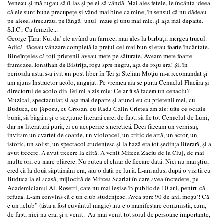
Veneau şi mă rugau să îi las şi pe ei să vândă. Mai ales fetele, le încânta ideea
că ele sunt bune precupeţe şi vând mai bine ca mine, în sensul că nu dădeau
pe alese, strecurau, pe lângă unul mare şi unu mai mic, şi aşa mai departe.
S.I.C.: Ca femeile...
George Ţâra: Nu, da’ ele având un farmec, mai ales la bărbaţi, mergea trucul.
Adică făceau vânzare completă la preţul cel mai bun şi erau foarte încântate.
Bineînţeles că toţi prietenii aveau mere pe săturate. Aveam mere foarte
frumoase, Ionathan de Bistriţa, roşu spre negru, aşa de roşu era! Şi, în
perioada asta, s-a ivit un post liber în Tei şi Stelian Moţiu m-a recomandat şi
am ajuns Instructor acolo, angajat. Pe vremea aia se purta Cenaclul Flacăra şi
directorul de acolo din Tei mi-a zis mie: Ce ar fi să facem un cenaclu?
Muzical, spectacular, şi aşa mai departe şi atunci eu cu prietenii mei, cu
Buduca, cu Ţeposu, cu Grosan, cu Radu Calin Cristea am zis: uite ce ocazie
bună, să băgăm şi o secţiune literară care, de fapt, să fie tot Cenaclul de Luni,
dar nu literatură pură, ci cu acoperire sincretică. Deci făceam un vernisaj,
invitam un cvartet de coarde, un violoncel, un critic de artă, un actor, un
istoric, un solist, un spectacol studenţesc şi la bază era tot şedinţa literară, şi a
avut trecere. A avut trecere la elită. A venit Mircea Zaciu de la Cluj, de mai
multe ori, cu mare plăcere. Nu putea el chiar de fiecare dată. Nici nu mai ştiu,
cred că la două săptămâni era, sau o dată pe lună. L-am adus, după o vizită cu
Buduca la el acasă, mijlocită de Mircea Scarlat în care avea încredere, pe
Academicianul Al. Rosetti, care nu mai ieşise în public de 10 ani, pentru că
refuza. L-am convins că e un club studenţesc. Avea spre 90 de ani, moşu’! Că
e un „club” (ăsta a fost cuvântul magic) ,nu e o manifestare comunistă, cum,
de fapt, nici nu era, şi a venit. Au mai venit tot soiul de persoane importante,