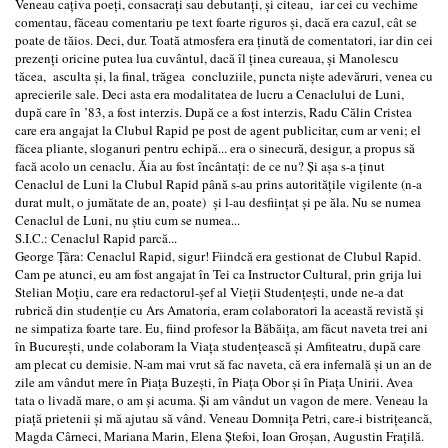
Veneau caţiva poeţi, consacraţi sau debutanţi, şi citeau, iar cei cu vechime
comentau, făceau comentariu pe text foarte riguros şi, dacă era cazul, cât se
poate de tăios. Deci, dur. Toată atmosfera era ţinută de comentatori, iar din cei
prezenţi oricine putea lua cuvântul, dacă îl ţinea cureaua, şi Manolescu
tăcea, asculta şi, la final, trăgea concluziile, puncta nişte adevăruri, venea cu
aprecierile sale. Deci asta era modalitatea de lucru a Cenaclului de Luni,
după care în ’83, a fost interzis. După ce a fost interzis, Radu Călin Cristea
care era angajat la Clubul Rapid pe post de agent publicitar, cum ar veni; el
făcea pliante, sloganuri pentru echipă... era o sinecură, desigur, a propus să
facă acolo un cenaclu. Ăia au fost încântaţi: de ce nu? Şi aşa s-a ţinut
Cenaclul de Luni la Clubul Rapid până s-au prins autorităţile vigilente (n-a
durat mult, o jumătate de an, poate) şi l-au desfiinţat şi pe ăla. Nu se numea
Cenaclul de Luni, nu ştiu cum se numea...
S.I.C.: Cenaclul Rapid parcă...
George Ţâra: Cenaclul Rapid, sigur! Fiindcă era gestionat de Clubul Rapid.
Cam pe atunci, eu am fost angajat în Tei ca Instructor Cultural, prin grija lui
Stelian Moţiu, care era redactorul-şef al Vieţii Studenţeşti, unde ne-a dat
rubrică din studenţie cu Ars Amatoria, eram colaboratori la această revistă şi
ne simpatiza foarte tare. Eu, fiind profesor la Băbăiţa, am făcut naveta trei ani
în Bucureşti, unde colaboram la Viaţa studenţească şi Amfiteatru, după care
am plecat cu demisie. N-am mai vrut să fac naveta, că era infernală şi un an de
zile am vândut mere în Piaţa Buzeşti, în Piaţa Obor şi în Piaţa Unirii. Avea
tata o livadă mare, o am şi acuma. Şi am vândut un vagon de mere. Veneau la
piaţă prietenii şi mă ajutau să vând. Veneau Domniţa Petri, care-i bistriţeancă,
Magda Cârneci, Mariana Marin, Elena Ştefoi, Ioan Groşan, Augustin Fraţilă.