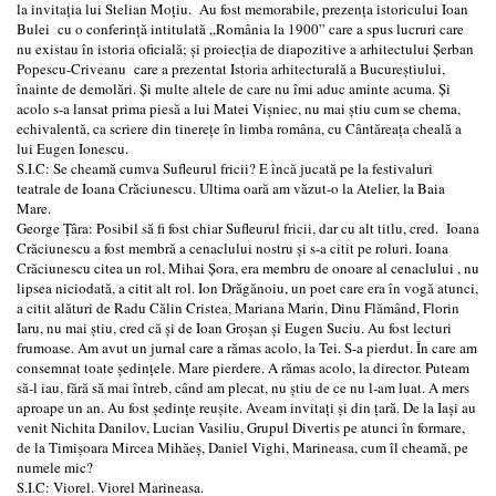
la invitaţia lui Stelian Moţiu. Au fost memorabile, prezenţa istoricului Ioan
Bulei cu o conferinţă intitulată „România la 1900” care a spus lucruri care
nu existau în istoria oficială; şi proiecţia de diapozitive a arhitectului Șerban
Popescu-Criveanu care a prezentat Istoria arhitecturală a Bucureştiului,
înainte de demolări. Şi multe altele de care nu îmi aduc aminte acuma. Şi
acolo s-a lansat prima piesă a lui Matei Vişniec, nu mai ştiu cum se chema,
echivalentă, ca scriere din tinereţe în limba româna, cu Cântăreaţa cheală a
lui Eugen Ionescu.
S.I.C: Se cheamă cumva Sufleurul fricii? E încă jucată pe la festivaluri
teatrale de Ioana Crăciunescu. Ultima oară am văzut-o la Atelier, la Baia
Mare.
George Ţâra: Posibil să fi fost chiar Sufleurul fricii, dar cu alt titlu, cred. Ioana
Crăciunescu a fost membră a cenaclului nostru şi s-a citit pe roluri. Ioana
Crăciunescu citea un rol, Mihai Şora, era membru de onoare al cenaclului , nu
lipsea niciodată, a citit alt rol. Ion Drăgănoiu, un poet care era în vogă atunci,
a citit alături de Radu Călin Cristea, Mariana Marin, Dinu Flămând, Florin
Iaru, nu mai ştiu, cred că şi de Ioan Groşan şi Eugen Suciu. Au fost lecturi
frumoase. Am avut un jurnal care a rămas acolo, la Tei. S-a pierdut. În care am
consemnat toate şedinţele. Mare pierdere. A rămas acolo, la director. Puteam
să-l iau, fără să mai întreb, când am plecat, nu ştiu de ce nu l-am luat. A mers
aproape un an. Au fost şedinţe reuşite. Aveam invitaţi şi din ţară. De la Iaşi au
venit Nichita Danilov, Lucian Vasiliu, Grupul Divertis pe atunci în formare,
de la Timişoara Mircea Mihăeş, Daniel Vighi, Marineasa, cum îl cheamă, pe
numele mic?
S.I.C: Viorel. Viorel Marineasa.