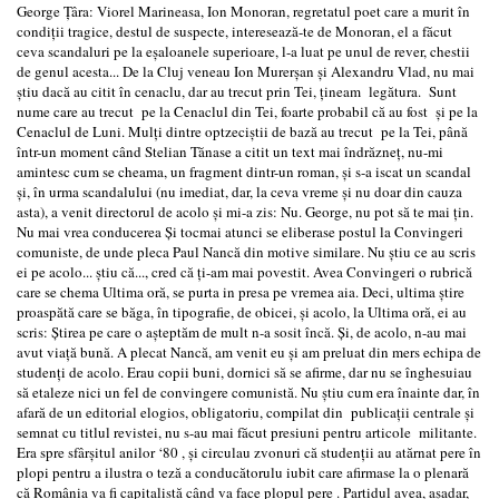
George Ţâra: Viorel Marineasa, Ion Monoran, regretatul poet care a murit în
condiţii tragice, destul de suspecte, interesează-te de Monoran, el a făcut
ceva scandaluri pe la eşaloanele superioare, l-a luat pe unul de rever, chestii
de genul acesta... De la Cluj veneau Ion Murerşan şi Alexandru Vlad, nu mai
ştiu dacă au citit în cenaclu, dar au trecut prin Tei, ţineam legătura. Sunt
nume care au trecut pe la Cenaclul din Tei, foarte probabil că au fost şi pe la
Cenaclul de Luni. Mulţi dintre optzeciştii de bază au trecut pe la Tei, până
într-un moment când Stelian Tănase a citit un text mai îndrăzneţ, nu-mi
amintesc cum se cheama, un fragment dintr-un roman, şi s-a iscat un scandal
şi, în urma scandalului (nu imediat, dar, la ceva vreme și nu doar din cauza
asta), a venit directorul de acolo şi mi-a zis: Nu. George, nu pot să te mai ţin.
Nu mai vrea conducerea Şi tocmai atunci se eliberase postul la Convingeri
comuniste, de unde pleca Paul Nancă din motive similare. Nu ştiu ce au scris
ei pe acolo... ştiu că..., cred că ţi-am mai povestit. Avea Convingeri o rubrică
care se chema Ultima oră, se purta in presa pe vremea aia. Deci, ultima ştire
proaspătă care se băga, în tipografie, de obicei, şi acolo, la Ultima oră, ei au
scris: Ştirea pe care o aşteptăm de mult n-a sosit încă. Şi, de acolo, n-au mai
avut viaţă bună. A plecat Nancă, am venit eu şi am preluat din mers echipa de
studenţi de acolo. Erau copii buni, dornici să se afirme, dar nu se înghesuiau
să etaleze nici un fel de convingere comunistă. Nu ştiu cum era înainte dar, în
afară de un editorial elogios, obligatoriu, compilat din publicaţii centrale şi
semnat cu titlul revistei, nu s-au mai făcut presiuni pentru articole militante.
Era spre sfârşitul anilor ‘80 , şi circulau zvonuri că studenţii au atărnat pere în
plopi pentru a ilustra o teză a conducătorulu iubit care afirmase la o plenară
că România va fi capitalistă când va face plopul pere . Partidul avea, aşadar,