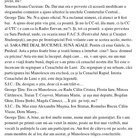
jocul, nu?
Simona-Ioana Cucuian: Da. Dar mai era o poveste că această modificare a
sloganului comunist a ajuns ulterior la urechile Comitetului Central...
George Ţâra: Nu. N-a ajuns oficial. N-a reclamat nimeni, că atunci ar fi fost
bai. A ajuns doar prin viu grai, ca poantă. Și nu la CC-ul, ăla mare, ci la CC
al UTC ( e cam ca la Radio Erevan, nu?). Şi, tot ca poantă a ajuns povestea
cu Sara Predeal, unde, cu ocazia unui F.A.C.S. (Festivalul Artei şi Creaţiei
Studenţeşti), am pus pe frontispiciul Foii volante care se scotea acolo, motto-
ul: SARA PRE DEAL BUCIUMUL SUNĂ AGALE. Pentru că erau Galele, la
Predeal. Asta a prins foarte bine şi toată lumea a întrebat: cine?. Iaca: domnul
cu pricina! Asta era mai la început, după care… eu, v-am spus, nu am mai
avut o viaţă foarte bună, după ce s-au prins că cenaclul nostru din Tei este o
încercare de regrupare a Cenaclului de Luni. Zic regrupare şi nu reluare, căci
participarea lui Manolescu era exclusă, ca şi la Cenaclul Rapid. Istoria
Cenaclului de Luni o ştii, este deja legendă.
S.I.C.: Da, desigur, o ştiu, doar că n-am trăit-o…
George Ţâra: Era cu Manolescu, cu Radu Călin Cristea, Florin Iaru, Mircea
Cărtărescu, Traian T. Coşovei, Mariana Marin, şi aşa mai departe, Bogdan
Ghiu, Elena Ştefoi, Magda Cârneci, ... Îi ştii pe toţi, nu?
S.I.C.: Da. Mai erau Alexandru Muşina, Ion Stratan, Romulus Bucur, Călin
Vlasie, Doru Mareş...
George Ţâra: A, bine, au fost multe nume, nume mari ale generației. Eu i-am
pomenit pe primii care mi-au venit în minte, poate au fost mai vizibili, mai
vocali la şedinţele la care am participat eu. Am fost de câteva ori pe acolo, nu
eram membru de al lor, dar am asistat, şi Manolescu trăgea concluziile.