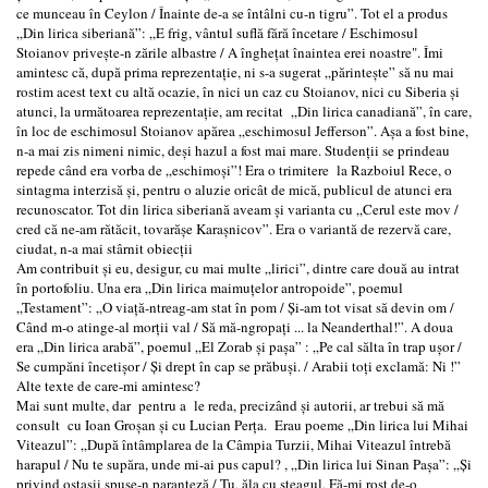
ce munceau în Ceylon / Înainte de-a se întâlni cu-n tigru”. Tot el a produs
„Din lirica siberiană”: „E frig, vântul suflă fără încetare / Eschimosul
Stoianov priveşte-n zările albastre / A îngheţat înaintea erei noastre". Îmi
amintesc că, după prima reprezentaţie, ni s-a sugerat „părinteşte” să nu mai
rostim acest text cu altă ocazie, în nici un caz cu Stoianov, nici cu Siberia şi
atunci, la următoarea reprezentaţie, am recitat „Din lirica canadiană”, în care,
în loc de eschimosul Stoianov apărea „eschimosul Jefferson”. Aşa a fost bine,
n-a mai zis nimeni nimic, deşi hazul a fost mai mare. Studenţii se prindeau
repede când era vorba de „eschimoşi”! Era o trimitere la Razboiul Rece, o
sintagma interzisă şi, pentru o aluzie oricât de mică, publicul de atunci era
recunoscator. Tot din lirica siberiană aveam şi varianta cu „Cerul este mov /
cred că ne-am rătăcit, tovarăşe Karaşnicov”. Era o variantă de rezervă care,
ciudat, n-a mai stârnit obiecţii
Am contribuit şi eu, desigur, cu mai multe „lirici”, dintre care două au intrat
în portofoliu. Una era „Din lirica maimuţelor antropoide”, poemul
„Testament”: „O viaţă-ntreag-am stat în pom / Şi-am tot visat să devin om /
Când m-o atinge-al morţii val / Să mă-ngropaţi ... la Neanderthal!”. A doua
era „Din lirica arabă”, poemul „El Zorab şi paşa” : „Pe cal sălta în trap uşor /
Se cumpăni încetişor / Şi drept în cap se prăbuşi. / Arabii toţi exclamă: Ni !”
Alte texte de care-mi amintesc?
Mai sunt multe, dar pentru a le reda, precizând şi autorii, ar trebui să mă
consult cu Ioan Groşan şi cu Lucian Perţa. Erau poeme „Din lirica lui Mihai
Viteazul”: „După întâmplarea de la Câmpia Turzii, Mihai Viteazul întrebă
harapul / Nu te supăra, unde mi-ai pus capul? , „Din lirica lui Sinan Paşa”: „Şi
privind ostaşii spuse-n paranteză / Tu, ăla cu steagul, Fă-mi rost de-o