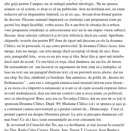
alte griji pentru Campus, nu să strângă şurubul ideologic.. Nu ne spunea
nimeni ce să scriem, ci doar ce să nu publicăm. Asta nu hotăram noi, eu eram
redactor şef cu răspundere limitată, ca să zic aşa,. Aveam doar formal putere
de decizie. Făceam sumarul împreună cu studenţii care propuneau teme pe
gustul lor, după facultăţi, vorba aceea. Eu n-am fost în situaţia de-a refuza
vreo propunere (studenţii se autocenzurau nici nu le-am impus vreun subiect,
făceam doar selecţie calitativă şi revizie stilistică, dacă era cazul. Aprobam,
chipurile, textele dar pentru BT (bun de tipar) mă duceam cu ele la doamna
Clătici, eu în persoană, că aşa cerea protocolul. Şi doamna Clătici zicea: ăsta
merge, ăsta nu merge, sau ăsta merge dacă acceptaţi să tăiaţi de aici, fraza
asta, paragraful ăsta, avea ea un pix roşu şi tăia. Intai tăia şi apoi mă intreba
dacă sunt de acord.. Ce era tăiat cu roşu, tăiat rămânea, nu era loc de întors.
De nenumărate ori am încercat cu argumente de bun simţ să o înduplec să
lase un text sau un paragraf dintr-un text, că nu prezintă nicio aluzie, dar nu
era chip. Ea tăia, zâmbind cu bunătate. Îmi amintesc, de pildă, de „Insula lui
Euthanasius” – asta era o sintagmă eminesciană inserată într-un eseu literar -
şi ea zicea că e împotriva eutanasiei şi n-are ce să caute această expresie într-o
revistă studenţească, deşi era într-un context care n-avea nimic cu politicul,
nici cu ideologicul. Bine, asta era cu Tovarăşa Clătici, dar nu ştiu de ce ţoţi îi
spuneam Doamna Clătici. După ‘89, Madame Clătici (că i se spunea şi aşa) şi-
a continuat cariera universitară şi a predat cursuri de... Democraţie. Cred că
primul capitol era despre libertatea presei. La asta se pricepea dumneaei cel
mai bine! Ce să-i faci, toate restauraţiile au avut cinismele lor.
Şi, revenind la Cenaclul din Tei, aşa s-a desfăşurat, şi toţi ziceau la cenaclu’
lui Ţâra. Radu Călin Cristea, Florin Iaru, Traian T. Coşovei, Ioan Buduca,