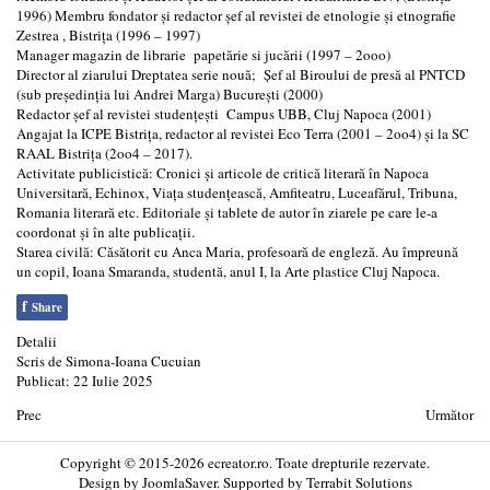
1996) Membru fondator şi redactor şef al revistei de etnologie şi etnografie
Zestrea , Bistriţa (1996 – 1997)
Manager magazin de librarie papetărie si jucării (1997 – 2ooo)
Director al ziarului Dreptatea serie nouă; Şef al Biroului de presă al PNTCD
(sub preşedinţia lui Andrei Marga) Bucureşti (2000)
Redactor şef al revistei studenţeşti Campus UBB, Cluj Napoca (2001)
Angajat la ICPE Bistriţa, redactor al revistei Eco Terra (2001 – 2oo4) şi la SC
RAAL Bistriţa (2oo4 – 2017).
Activitate publicistică: Cronici şi articole de critică literară în Napoca
Universitară, Echinox, Viaţa studenţească, Amfiteatru, Luceafărul, Tribuna,
Romania literară etc. Editoriale şi tablete de autor în ziarele pe care le-a
coordonat şi în alte publicaţii.
Starea civilă: Căsătorit cu Anca Maria, profesoară de engleză. Au împreună
un copil, Ioana Smaranda, studentă, anul I, la Arte plastice Cluj Napoca.
f
Share
Detalii
Scris de
Simona-Ioana Cucuian
Publicat: 22 Iulie 2025
Prec
Următor
Copyright © 2015-2026 ecreator.ro. Toate drepturile rezervate.
Design by
JoomlaSaver
. Supported by
Terrabit Solutions