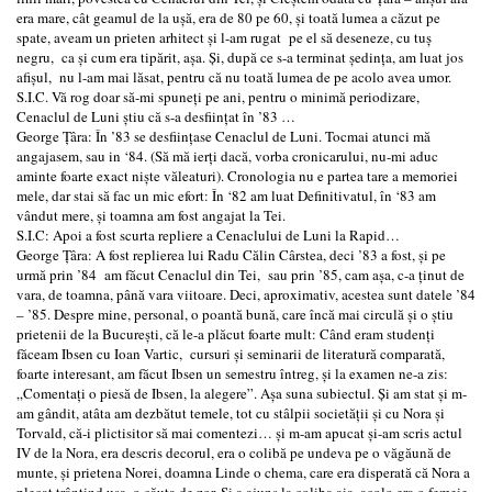
era mare, cât geamul de la uşă, era de 80 pe 60, şi toată lumea a căzut pe
spate, aveam un prieten arhitect şi l-am rugat pe el să deseneze, cu tuş
negru, ca şi cum era tipărit, aşa. Şi, după ce s-a terminat şedinţa, am luat jos
afișul, nu l-am mai lăsat, pentru că nu toată lumea de pe acolo avea umor.
S.I.C. Vă rog doar să-mi spuneţi pe ani, pentru o minimă periodizare,
Cenaclul de Luni ştiu că s-a desfiinţat în ’83 …
George Ţâra: În ’83 se desfiinţase Cenaclul de Luni. Tocmai atunci mă
angajasem, sau in ‘84. (Să mă ierţi dacă, vorba cronicarului, nu-mi aduc
aminte foarte exact nişte văleaturi). Cronologia nu e partea tare a memoriei
mele, dar stai să fac un mic efort: În ‘82 am luat Definitivatul, în ‘83 am
vândut mere, şi toamna am fost angajat la Tei.
S.I.C: Apoi a fost scurta repliere a Cenaclului de Luni la Rapid…
George Ţâra: A fost replierea lui Radu Călin Cârstea, deci ’83 a fost, şi pe
urmă prin ’84 am făcut Cenaclul din Tei, sau prin ’85, cam aşa, c-a ţinut de
vara, de toamna, până vara viitoare. Deci, aproximativ, acestea sunt datele ’84
– ’85. Despre mine, personal, o poantă bună, care încă mai circulă şi o ştiu
prietenii de la Bucureşti, că le-a plăcut foarte mult: Când eram studenţi
făceam Ibsen cu Ioan Vartic, cursuri şi seminarii de literatură comparată,
foarte interesant, am făcut Ibsen un semestru întreg, şi la examen ne-a zis:
„Comentaţi o piesă de Ibsen, la alegere”. Aşa suna subiectul. Şi am stat şi m-
am gândit, atâta am dezbătut temele, tot cu stâlpii societăţii şi cu Nora şi
Torvald, că-i plictisitor să mai comentezi… şi m-am apucat şi-am scris actul
IV de la Nora, era descris decorul, era o colibă pe undeva pe o văgăună de
munte, şi prietena Norei, doamna Linde o chema, care era disperată că Nora a
plecat trântind uşa, o căuta de zor. Şi a ajuns la coliba aia, acolo era o femeie