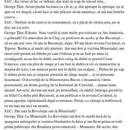
S.I.C.: Eu vreau să fac ce trebuie, dar staţi să scap de stresul ăsta…
George Ţâra: Acum predai lucrarea cu cât ai, şi, din aproape în aproape, eu te
ajut cu tot dragul, că-mi face şi mie plăcere să-mi amintesc, să mă mai întrebe
cineva…
S.I.C.: Trebuie să fie cineva să consemneze, că e păcat de istoria asta, nu se
ştie, nu s-a scris.
George Ţâra: E foarte bine venită şi sunt multe povestioare cu Ars Amatoria,
o grămadă! Cu atmosfera de la Cluj, cu profesori de acolo, şi din Bucureşti –
că eu am stat vreo 16 ani în Bucureşti, dupa ‘89 am făcut revista Cuvântul, cu
Ţeposu Buduca, şi multi alti prieteni. Am mai fost şi victima Mineriadei, am
intervenit pentru un bătrân pe care-l băteau şi m-au luat pe mine la
ciomăgeală, m-au dus în dubă, am fost coleg de dubă cu poetul Cezar
Ivănescu, care era plin de sânge şi l-au luat în dubă cu tot cu manuscrise şi
maşina de scris, l-au aruncat peste noi în dubă, era scalpat… Pielea de pe cap
îi atârna peste nas şi curgeau şiroaiele de sânge negru… şi cu persoane
însemnate: O doctoriţă de la Maternitatea Bucur, o doamnă la vârsta
pensionarii, un domn geolog de la Institutul de Cercetări… numai lume
aleasă! Am scris, decum am ieşit, pe nerasuflate, cu năduf, întreaga grozăvie,
cu titlul Cu duba prin Bucuresti, şi am publicat-o în revista Cuvântul, la
prima apariţie săptămânală după eveniment. Puteţi s-o căutaţi la bibliotecă,
eu nu mai am nici un număr...
S.I.C.: Dar asta la Revoluţie sau la Mineriadă?
George Ţâra: La Mineriadă. La Revoluţie am fost în stradă încă de la
spargerea mitingului şi venirea blindatelor la Inter şi am făcut prima revistă,
prima publicaţie din România postcomunistă, – Memento. De acolo, din