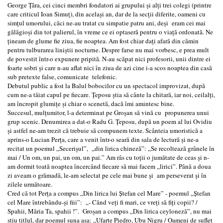
George Ţâra, cei cinci membri fondatori ai grupului şi alţi trei colegi (printre
care criticul Ioan Simuţ), din acelaşi an, dar de la secţii diferite, oameni cu
simţul umorului, căci ne-au tratat cu simpatie patru ani, deşi eram cei mai
gălăgioşi din tot palierul, în vreme ce ei optaseră pentru o viaţă ordonată. Ne
ţineam de glume fie ziua, fie noaptea. Am fost chiar daţi afară din cămin
pentru tulburarea liniştii nocturne. Despre farse nu mai vorbesc, e prea mult
de povestit într-o expunere pripită. N-au scăpat nici profesorii, unii dintre ei
foarte sobri şi care n-au aflat nici în ziua de azi cine i-a scos noaptea din casă
sub pretexte false, comunicate telefonic.
Debutul public a fost la Balul bobocilor cu un spectacol improvizat, după
cum ne-a tăiat capul pe fiecare. Ţeposu ştia să cânte la chitară, iar noi, ceilalţi,
am încropit glumiţe şi chiar o scenetă, dacă îmi amintesc bine.
Succesul, mulţumitor, l-a determinat pe Groşan să vină cu propunerea unui
grup scenic. Denumirea a dat-o Radu G. Ţeposu, după un poem al lui Ovidiu
şi astfel ne-am trezit că trebuie să compunem texte. Scânteia umoristică a
aprins-o Lucian Perţa, care a venit într-o seară din sala de lectură şi ne-a
recitat un poemul „Secerişul”, „din lirica chineză”: „Se recoltează grânele în
mai / Un om, un pai, un om, un pai.” Am râs cu toţii o jumătate de ceas şi n-
am dormit toată noaptea încercând fiecare să mai facem „lirici”. Până a doua
zi aveam o grămadă, le-am selectat pe cele mai bune şi am perseverat şi în
zilele următoare.
Cred că tot Perţa a compus „Din lirica lui Ştefan cel Mare” - poemul „Ştefan
cel Mare întrebându-şi fiii”: „- Când veţi fi mari, ce vreţi să fiţi copii? /
Spahii, Măria Ta, spahii !”. Groşan a compus „Din lirica ceyloneză”, nu mai
ştiu titlul, dar poemul suna aşa: „Ufarte Piedro, Ubu Nigru / Oameni de suflet