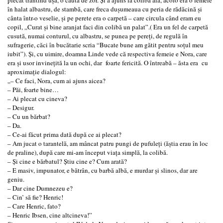
în halat albastru, de stambă, care freca duşumeaua cu peria de rădăcină şi
cânta într-o veselie, şi pe perete era o carpetă – care circula când eram eu
copil, „Curat şi bine aranjat faci din colibă un palat”.( Era un fel de carpetă
cusută, numai conturul, cu albastru, se punea pe pereţi, de regulă în
sufragerie, căci în bucătarie scria “Bucate bune am gătit pentru soţul meu
iubit”). Şi, cu uimire, doamna Linde vede că respectiva femeie e Nora, care
era şi usor invineţită la un ochi, dar foarte fericită. O întreabă – ăsta era cu
aproximaţie dialogul:
„– Ce faci, Nora, cum ai ajuns aicea?
– Păi, foarte bine…
– Ai plecat cu cineva?
– Desigur.
– Cu un bărbat?
– Da.
– Ce-ai făcut prima dată după ce ai plecat?
– Am jucat o tarantelă, am mâncat patru pungi de pufuleţi (ăştia erau în loc
de praline), după care mi-am început viaţa simplă, la colibă.
– Şi cine e bărbatul? Ştiu cine e? Cum arată?
– E masiv, impunator, e bătrân, cu barbă albă, e murdar şi slinos, dar are
geniu.
– Dar cine Dumnezeu e?
– Cin’ să fie? Henric!
– Care Henric, fato?
– Henric Ibsen, cine altcineva!”