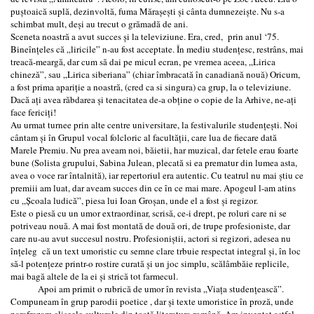
puştoaică suplă, dezinvoltă, fuma Măraşeşti şi cânta dumnezeişte. Nu s-a
schimbat mult, deşi au trecut o grămadă de ani.
Sceneta noastră a avut succes şi la televiziune. Era, cred, prin anul ‘75.
Bineînţeles că „liricile” n-au fost acceptate. În mediu studenţesc, restrâns, mai
treacă-meargă, dar cum să dai pe micul ecran, pe vremea aceea, „Lirica
chineză”, sau „Lirica siberiana” (chiar îmbracată în canadiană nouă) Oricum,
a fost prima apariţie a noastră, (cred ca si singura) ca grup, la o televiziune.
Dacă aţi avea răbdarea şi tenacitatea de-a obţine o copie de la Arhive, ne-aţi
face fericiţi!
Au urmat turnee prin alte centre universitare, la festivalurile studenţeşti. Noi
cântam şi în Grupul vocal folcloric al facultăţii, care lua de fiecare dată
Marele Premiu. Nu prea aveam noi, băietii, har muzical, dar fetele erau foarte
bune (Solista grupului, Sabina Julean, plecată si ea prematur din lumea asta,
avea o voce rar întalnită), iar repertoriul era autentic. Cu teatrul nu mai ştiu ce
premiii am luat, dar aveam succes din ce în ce mai mare. Apogeul l-am atins
cu „Şcoala ludică”, piesa lui Ioan Groşan, unde el a fost şi regizor.
Este o piesă cu un umor extraordinar, scrisă, ce-i drept, pe roluri care ni se
potriveau nouă. A mai fost montată de două ori, de trupe profesioniste, dar
care nu-au avut succesul nostru. Profesioniştii, actori si regizori, adesea nu
înţeleg că un text umoristic cu semne clare trbuie respectat integral şi, în loc
să-l potenţeze printr-o rostire curată şi un joc simplu, scălâmbăie replicile,
mai bagă altele de la ei şi strică tot farmecul.
Apoi am primit o rubrică de umor în revista „Viaţa studenţească”.
Compuneam în grup parodii poetice , dar şi texte umoristice în proză, unde
parafrazam clişeele culturale din toată literatura română. Am inventat astfel