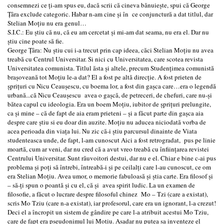
consemnezi ce ţi-am spus eu, dacă scrii că cineva bănuieşte, spui că George
Ţâra exclude categoric. Habar n-am cine şi în ce conjunctură a dat titlul, dar
Stelian Moţiu nu era genul…
S.I.C.: Eu ştiu că nu, că eu am cercetat şi mi-am dat seama, nu era el. Dar nu
ştiu cine poate să fie.
George Ţâra: Nu ştiu cui i-a trecut prin cap ideea, căci Stelian Moţiu nu avea
treabă cu Centrul Universitar. Si nici cu Universitatea, care scotea revista
Universitatea comunista. Titlul ăsta şi altele, precum Studenţimea comunistă
braşoveană tot Moţiu le-a dat? El a fost pe altă direcţie. A fost prieten de
şpriţuri cu Nicu Ceauşescu, cu boema lor, a fost din gaşca care…era o legendă
urbană...că Nicu Ceauşescu avea o gaşcă, de petreceri, de chefuri, care nu-şi
bătea capul cu ideologia. Era un boem Moţiu, iubitor de şpriţuri prelungite,
ca şi mine – că de fapt de aia eram prieteni – şi a făcut parte din gaşca aia
despre care știu si eu doar din auzite. Moţiu nu aducea niciodată vorba de
acea perioada din viaţa lui. Nu zic că-i ştiu parcursul dinainte de Viata
studenteasca unde, de fapt, l-am cunoscut Aici a fost retrogradat, pus pe linie
moartă, cum ar veni, dar nu cred că a avut vreo treabă cu înfiinţarea revistei
Centrului Universitar. Sunt răuvoitori destui, dar nu e el. Chiar e bine c-ai pus
problema şi poţi să întrebi, întreabă-i şi pe ceilalţi care l-au cunoscut, ce om
era Stelian Moţiu. Avea umor, o memorie fabuloasă şi ştia carte. Era filosof şi
– să-ţi spun o poantă şi cu el, că şi avea spirit ludic. La un examen de
filosofie, a făcut o lucrare despre filosoful chinez Mo – Tzi (care a existat),
scris Mo Tziu (care n-a existat), iar profesorul, care era un ignorant, l-a crezut!
Deci el a încropit un sistem de gândire pe care l-a atribuit acestui Mo Tziu,
care de fapt era pseudonimul lui Moţiu. Asadar nu putea sa inventeze el