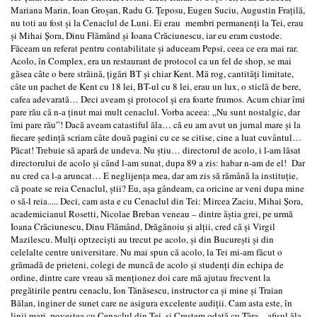
Mariana Marin, Ioan Groşan, Radu G. Ţeposu, Eugen Suciu, Augustin Fraţilă,
nu toti au fost şi la Cenaclul de Luni. Ei erau membri permanenți la Tei, erau
și Mihai Şora, Dinu Flămând şi Ioana Crăciunescu, iar eu eram custode.
Făceam un referat pentru contabilitate şi aduceam Pepsi, ceea ce era mai rar.
Acolo, în Complex, era un restaurant de protocol ca un fel de shop, se mai
găsea câte o bere străină, ţigări BT şi chiar Kent. Mă rog, cantităţi limitate,
câte un pachet de Kent cu 18 lei, BT-ul cu 8 lei, erau un lux, o sticlă de bere,
cafea adevarată… Deci aveam şi protocol şi era foarte frumos. Acum chiar îmi
pare rău că n-a ţinut mai mult cenaclul. Vorba aceea: „Nu sunt nostalgic, dar
îmi pare rău”! Dacă aveam catastiful ăla… că eu am avut un jurnal mare şi la
fiecare şedinţă scriam câte două pagini cu ce se citise, cine a luat cuvântul…
Păcat! Trebuie să apară de undeva. Nu ştiu… directorul de acolo, i l-am lăsat
directorului de acolo şi când l-am sunat, dupa 89 a zis: habar n-am de el! Dar
nu cred ca l-a aruncat… E neglijenţa mea, dar am zis să rămână la instituţie,
că poate se reia Cenaclul, ştii? Eu, aşa gândeam, ca oricine ar veni dupa mine
o să-l reia..... Deci, cam asta e cu Cenaclul din Tei: Mircea Zaciu, Mihai Şora,
academicianul Rosetti, Nicolae Breban veneau – dintre ăştia grei, pe urmă
Ioana Crăciunescu, Dinu Flămând, Drăgănoiu şi alţii, cred că şi Virgil
Mazilescu. Mulți optzecişti au trecut pe acolo, şi din Bucureşti şi din
celelalte centre universitare. Nu mai spun că acolo, la Tei mi-am făcut o
grămadă de prieteni, colegi de muncă de acolo şi studenţi din echipa de
ordine, dintre care vreau să menţionez doi care mă ajutau frecvent la
pregătirile pentru cenaclu, Ion Tănăsescu, instructor ca şi mine şi Traian
Bălan, inginer de sunet care ne asigura excelente audiţii. Cam asta este, în
linii mari, povestea cu Cenaclul din Tei, şi Creştem odată cu Ţâra – afişul ăla