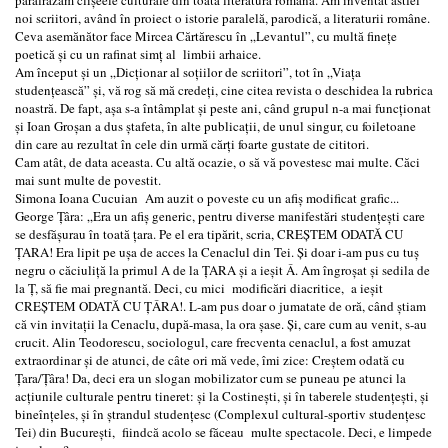
noi scriitori, având în proiect o istorie paralelă, parodică, a literaturii române.
Ceva asemănător face Mircea Cărtărescu în „Levantul”, cu multă fineţe
poetică şi cu un rafinat simţ al limbii arhaice.
Am început şi un „Dicţionar al soţiilor de scriitori”, tot în „Viaţa
studenţească” şi, vă rog să mă credeţi, cine citea revista o deschidea la rubrica
noastră. De fapt, aşa s-a întâmplat şi peste ani, când grupul n-a mai funcţionat
şi Ioan Groşan a dus ştafeta, în alte publicații, de unul singur, cu foiletoane
din care au rezultat în cele din urmă cărţi foarte gustate de cititori.
Cam atât, de data aceasta. Cu altă ocazie, o să vă povestesc mai multe. Căci
mai sunt multe de povestit.
Simona Ioana Cucuian Am auzit o poveste cu un afiş modificat grafic...
George Ţâra: „Era un afiş generic, pentru diverse manifestări studenţeşti care
se desfăşurau în toată ţara. Pe el era tipărit, scria, CREŞTEM ODATĂ CU
ŢARA! Era lipit pe uşa de acces la Cenaclul din Tei. Şi doar i-am pus cu tuş
negru o căciuliţă la primul A de la ŢARA și a ieșit Â. Am îngroşat şi sedila de
la Ţ, să fie mai pregnantă. Deci, cu mici modificări diacritice, a ieşit
CREŞTEM ODATĂ CU ŢÂRA!. L-am pus doar o jumatate de oră, când ştiam
că vin invitaţii la Cenaclu, după-masa, la ora şase. Şi, care cum au venit, s-au
crucit. Alin Teodorescu, sociologul, care frecventa cenaclul, a fost amuzat
extraordinar şi de atunci, de câte ori mă vede, îmi zice: Creştem odată cu
Ţara/Ţâra! Da, deci era un slogan mobilizator cum se puneau pe atunci la
acțiunile culturale pentru tineret: şi la Costineşti, şi în taberele studenţeşti, şi
bineînţeles, şi în ştrandul studenţesc (Complexul cultural-sportiv studenţesc
Tei) din Bucureşti, fiindcă acolo se făceau multe spectacole. Deci, e limpede