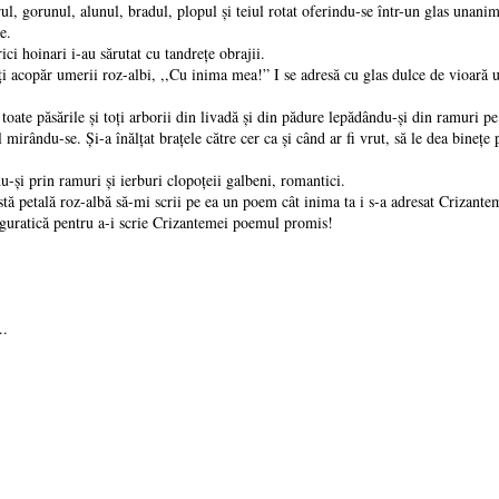
unul, alunul, bradul, plopul și teiul rotat oferindu-se într-un glas unanim to
e.
hoinari i-au sărutat cu tandrețe obrajii.
ăr umerii roz-albi, ,,Cu inima mea!” I se adresă cu glas dulce de vioară un C
păsările și toți arborii din livadă și din pădure lepădându-și din ramuri pe
du-se. Și-a înălțat brațele către cer ca și când ar fi vrut, să le dea binețe pă
prin ramuri și ierburi clopoțeii galbeni, romantici.
ală roz-albă să-mi scrii pe ea un poem cât inima ta i s-a adresat Crizantema b
atică pentru a-i scrie Crizantemei poemul promis!
..