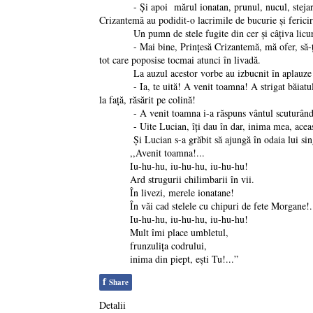
- Și apoi mărul ionatan, prunul, nucul, stejarul, gor
Crizantemă au podidit-o lacrimile de bucurie și fericir
Un pumn de stele fugite din cer și câțiva licurici 
- Mai bine, Prinţesă Crizantemă, mă ofer, să-ţi acop
tot care poposise tocmai atunci în livadă.
La auzul acestor vorbe au izbucnit în aplauze toate 
- Ia, te uită! A venit toamna! A strigat băiatul mirân
la față, răsărit pe colină!
- A venit toamna i-a răspuns vântul scuturându-și 
- Uite Lucian, îți dau în dar, inima mea, această pet
Și Lucian s-a grăbit să ajungă în odaia lui singur
,,Avenit toamna!...
Iu-hu-hu, iu-hu-hu, iu-hu-hu!
Ard strugurii chilimbarii în vii.
În livezi, merele ionatane!
În văi cad stelele cu chipuri de fete Morgane!.
Iu-hu-hu, iu-hu-hu, iu-hu-hu!
Mult îmi place umbletul,
frunzulița codrului,
inima din piept, ești Tu!...”
f
Share
Detalii