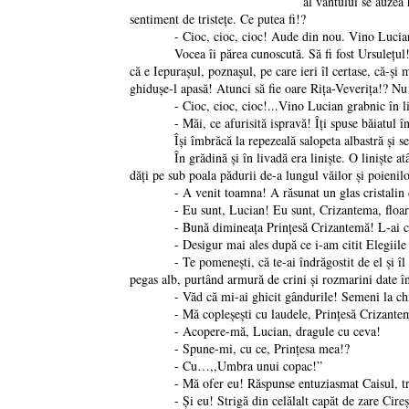
al vântului se auzea 
sentiment de tristețe. Ce putea fi!?
- Cioc, cioc, cioc! Aude din nou. Vino Lucian 
Vocea îi părea cunoscută. Să fi fost Ursulețul!? Nu!
că e Iepurașul, poznașul, pe care ieri îl certase, că-și
ghiduşe-l apasă! Atunci să fie oare Riţa-Veveriţa!? N
- Cioc, cioc, cioc!...Vino Lucian grabnic în li
- Măi, ce afurisită ispravă! Îți spuse băiatul înfuri
Își îmbrăcă la repezeală salopeta albastră și se nă
În grădină și în livadă era liniște. O liniște atât de
dăți pe sub poala pădurii de-a lungul văilor și poienilo
- A venit toamna! A răsunat un glas cristalin dintr-
- Eu sunt, Lucian! Eu sunt, Crizantema, floarea
- Bună dimineața Prinţesă Crizantemă! L-ai cuno
- Desigur mai ales după ce i-am citit Elegiile am
- Te pomenești, că te-ai îndrăgostit de el și îl aștep
pegas alb, purtând armură de crini și rozmarini date î
- Văd că mi-ai ghicit gândurile! Semeni la chip cu
- Mă copleșești cu laudele, Prinţesă Crizantem
- Acopere-mă, Lucian, dragule cu ceva!
- Spune-mi, cu ce, Prinţesa mea!?
- Cu…,,Umbra unui copac!”
- Mă ofer eu! Răspunse entuziasmat Caisul, trem
- Și eu! Strigă din celălalt capăt de zare Cireș