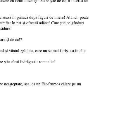
iseze cu ochii deschiși. Nu se știe de ce, îl încerca un
sează în prisacă după faguri de miere! Atunci, poate
sumflat în pat și oftează adânc! Cine știe ce gânduri
 pădure!
are și de ce!?
ă și vântul zglobiu, care nu se mai furișa ca în alte
 știe cărui îndrăgostit romantic!
e neașteptate, așa, ca un Făt-frumos călare pe un