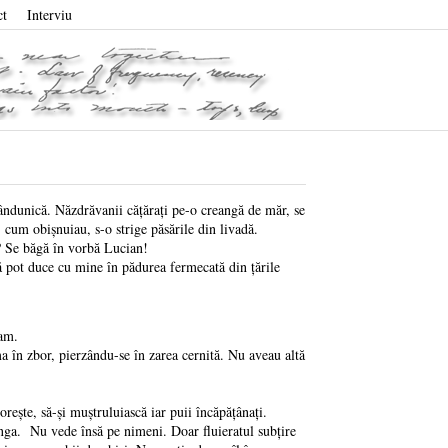
ct
Interviu
Rândunică. Năzdrăvanii cățărați pe-o creangă de măr, se
 cum obișnuiau, s-o strige păsările din livadă.
 Se băgă în vorbă Lucian!
ot duce cu mine în pădurea fermecată din ţările
am.
n zbor, pierzându-se în zarea cernită. Nu aveau altă
te, să-și muștruluiască iar puii încăpățânați.
ga. Nu vede însă pe nimeni. Doar fluieratul subțire