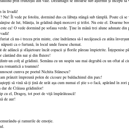
hăulind prin frunzișul din vale. Dezamăgit se întoarse sub așternut și începu să v
în livadă!
 Îl vede pe fotoliu, dormind dus cu lăbuța stângă sub tâmplă. Poate că se vi
 mânjise de lut, blănița, în grădină după morcovi și trifoi. Nu este el. Doarme bo
u este ea! O vede dormind pe sofaua verde. Ţine în mănă trei alune adunate din
vadă!
at că nu-i trecea prin minte, cine îndrăznea să-l necăjească cu atâta înverșun
pusti ca o furtună, în locul unde fusese chemat.
 adâncă și sfâșietoare încât copacii și florile păreau împietrite. Înțepenise pân
r cântând din nai și din fluiere!
un colț al grădinii. Semăna cu un suspin sau mai degrabă cu un oftat al cine
 romantică a toamnei!
scut cumva pe poetul Nichita Stănescu?
 prânzit împreună polen de cicoare pe baldachinul din parc!
ți să vină să-ți țină de urât așa cum numai el știe s-o facă, apărând în zori p
n dar de Crăiasa grădinilor!
 el, Dragoș, tot poet de viță împărătească!
ă de aur!
urându-și ramurile de emoție.
ul.