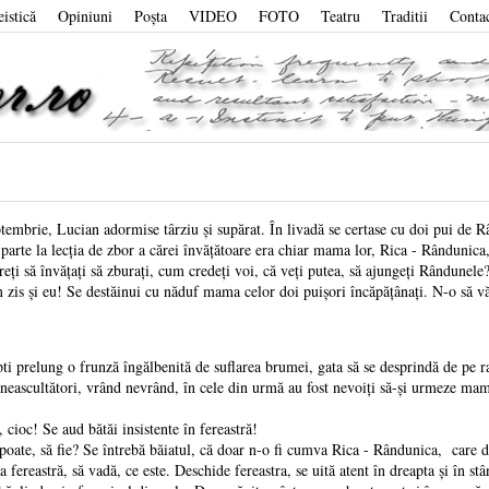
eistică
Opiniuni
Poşta
VIDEO
FOTO
Teatru
Traditii
Conta
ptembrie, Lucian adormise târziu și supărat. În livadă se certase cu doi pui de 
parte la lecția de zbor a cărei învățătoare era chiar mama lor, Rica - Rândunica,
învățați să zburați, cum credeți voi, că veți putea, să ajungeți Rândunele?
 eu! Se destăinui cu năduf mama celor doi puișori încăpățânați. N-o să vă p
lung o frunză îngălbenită de suflarea brumei, gata să se desprindă de pe r
tători, vrând nevrând, în cele din urmă au fost nevoiți să-și urmeze mama î
! Se aud bătăi insistente în fereastră!
să fie? Se întrebă băiatul, că doar n-o fi cumva Rica - Rândunica, care doreș
tră, să vadă, ce este. Deschide fereastra, se uită atent în dreapta și în stân