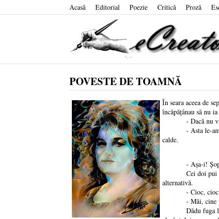
Acasă
Editorial
Poezie
Critică
Proză
Es
POVESTE DE TOAMNĂ
În seara aceea de se
încăpățânau să nu ia 
- Dacă nu vreți să 
- Asta le-am zis și
calde.
- Așa-i! Șopti pre
Cei doi pui neascul
alternativă.
- Cioc, cioc, cioc
- Măi, cine poate, 
Dădu fuga la fereas