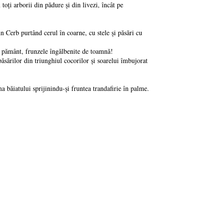
ți arborii din pădure și din livezi, încât pe
erb purtând cerul în coarne, cu stele și păsări cu
 pământ, frunzele îngălbenite de toamnă!
sărilor din triunghiul cocorilor și soarelui îmbujorat
ăiatului sprijinindu-și fruntea trandafirie în palme.