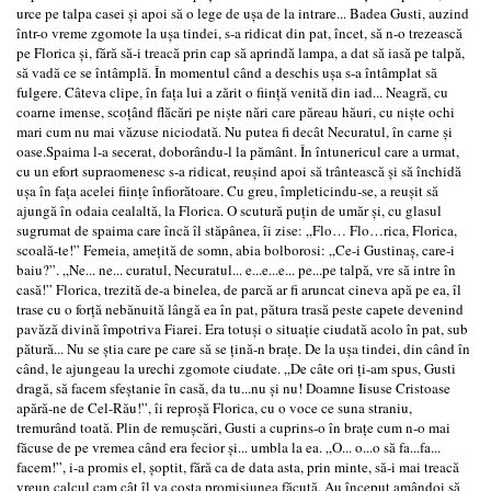
urce pe talpa casei și apoi să o lege de ușa de la intrare... Badea Gusti, auzind
într-o vreme zgomote la ușa tindei, s-a ridicat din pat, încet, să n-o trezească
pe Florica și, fără să-i treacă prin cap să aprindă lampa, a dat să iasă pe talpă,
să vadă ce se întâmplă. În momentul când a deschis ușa s-a întâmplat să
fulgere. Câteva clipe, în fața lui a zărit o ființă venită din iad... Neagră, cu
coarne imense, scoțând flăcări pe niște nări care păreau hăuri, cu niște ochi
mari cum nu mai văzuse niciodată. Nu putea fi decât Necuratul, în carne și
oase.Spaima l-a secerat, doborându-l la pământ. În întunericul care a urmat,
cu un efort supraomenesc s-a ridicat, reușind apoi să trântească și să închidă
ușa în fața acelei ființe înfiorătoare. Cu greu, împleticindu-se, a reușit să
ajungă în odaia cealaltă, la Florica. O scutură puțin de umăr și, cu glasul
sugrumat de spaima care încă îl stăpânea, îi zise: „Flo… Flo…rica, Florica,
scoală-te!” Femeia, amețită de somn, abia bolborosi: „Ce-i Gustinaș, care-i
baiu?”. „Ne... ne... curatul, Necuratul... e...e...e... pe...pe talpă, vre să intre în
casă!” Florica, trezită de-a binelea, de parcă ar fi aruncat cineva apă pe ea, îl
trase cu o forță nebănuită lângă ea în pat, pătura trasă peste capete devenind
pavăză divină împotriva Fiarei. Era totuși o situație ciudată acolo în pat, sub
pătură... Nu se știa care pe care să se țină-n brațe. De la ușa tindei, din când în
când, le ajungeau la urechi zgomote ciudate. „De câte ori ți-am spus, Gusti
dragă, să facem sfeștanie în casă, da tu...nu și nu! Doamne Iisuse Cristoase
apără-ne de Cel-Rău!”, îi reproșă Florica, cu o voce ce suna straniu,
tremurând toată. Plin de remușcări, Gusti a cuprins-o în brațe cum n-o mai
făcuse de pe vremea când era fecior și... umbla la ea. „O... o...o să fa...fa...
facem!”, i-a promis el, șoptit, fără ca de data asta, prin minte, să-i mai treacă
vreun calcul cam cât îl va costa promisiunea făcută. Au început amândoi să