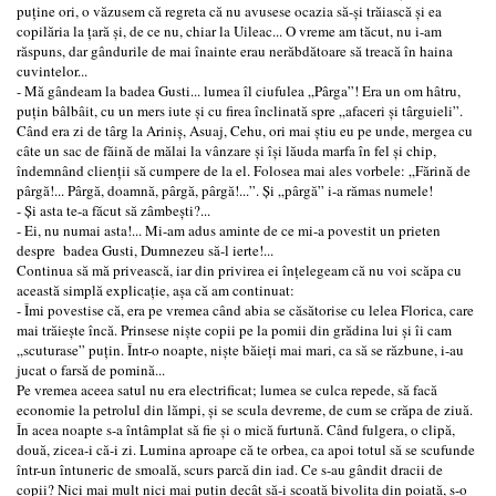
puține ori, o văzusem că regreta că nu avusese ocazia să-și trăiască și ea
copilăria la țară și, de ce nu, chiar la Uileac... O vreme am tăcut, nu i-am
răspuns, dar gândurile de mai înainte erau nerăbdătoare să treacă în haina
cuvintelor...
- Mă gândeam la badea Gusti... lumea îl ciufulea „Pârga”! Era un om hâtru,
puțin bâlbâit, cu un mers iute și cu firea înclinată spre „afaceri și târguieli”.
Când era zi de târg la Ariniș, Asuaj, Cehu, ori mai știu eu pe unde, mergea cu
câte un sac de făină de mălai la vânzare și își lăuda marfa în fel și chip,
îndemnând clienții să cumpere de la el. Folosea mai ales vorbele: „Fărină de
pârgă!... Pârgă, doamnă, pârgă, pârgă!...”. Și „pârgă” i-a rămas numele!
- Și asta te-a făcut să zâmbești?...
- Ei, nu numai asta!... Mi-am adus aminte de ce mi-a povestit un prieten
despre badea Gusti, Dumnezeu să-l ierte!...
Continua să mă privească, iar din privirea ei înțelegeam că nu voi scăpa cu
această simplă explicație, așa că am continuat:
- Îmi povestise că, era pe vremea când abia se căsătorise cu lelea Florica, care
mai trăiește încă. Prinsese niște copii pe la pomii din grădina lui și îi cam
„scuturase” puțin. Într-o noapte, niște băieți mai mari, ca să se răzbune, i-au
jucat o farsă de pomină...
Pe vremea aceea satul nu era electrificat; lumea se culca repede, să facă
economie la petrolul din lămpi, și se scula devreme, de cum se crăpa de ziuă.
În acea noapte s-a întâmplat să fie și o mică furtună. Când fulgera, o clipă,
două, zicea-i că-i zi. Lumina aproape că te orbea, ca apoi totul să se scufunde
într-un întuneric de smoală, scurs parcă din iad. Ce s-au gândit dracii de
copii? Nici mai mult nici mai puțin decât să-i scoată bivolița din poiată, s-o