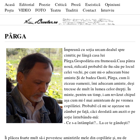
Acasă
Editorial
Poezie
Critică
Proză
Eseistică
Opiniuni
Poşta
VIDEO
FOTO
Teatru
Traditii
Contact
Interviu
PÂRGA
Împreună cu soția urcam dealul spre
cimitir, pe lângă casa lui
Pârga.Gospodăria era frumoasă.Casa părea
nouă, ridicată probabil de fiu-său pe locul
celei vechi, pe care mi-o aduceam bine
aminte.Și de badea Gusti, Pârga, cum îi
ziceau oamenii, îmi aduceam aminte, deși
trecuse de mult în lumea celor drepți. În
minte, pentru un timp, i-am revăzut chipul
așa cum mi-l mai aminteam de pe vremea
copilăriei. Probabil că mi se așezase un
zâmbet pe față, căci deodată am auzit-o pe
soție întrebându-mă:
- Ce s-a întâmplat?... La ce te gândești?
Îi plăcea foarte mult să-i povestesc amintirile mele din copilărie și, nu de