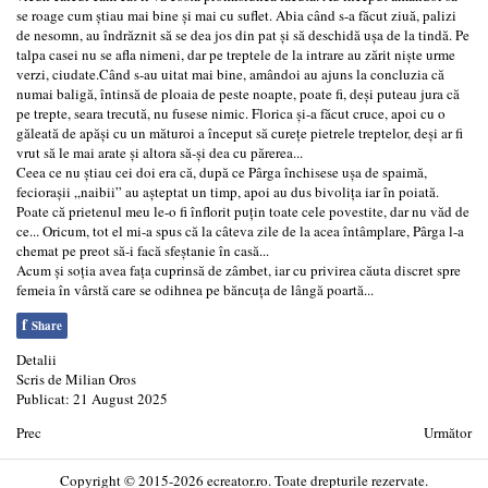
se roage cum știau mai bine și mai cu suflet. Abia când s-a făcut ziuă, palizi
de nesomn, au îndrăznit să se dea jos din pat și să deschidă ușa de la tindă. Pe
talpa casei nu se afla nimeni, dar pe treptele de la intrare au zărit niște urme
verzi, ciudate.Când s-au uitat mai bine, amândoi au ajuns la concluzia că
numai baligă, întinsă de ploaia de peste noapte, poate fi, deși puteau jura că
pe trepte, seara trecută, nu fusese nimic. Florica și-a făcut cruce, apoi cu o
găleată de apăși cu un măturoi a început să curețe pietrele treptelor, deși ar fi
vrut să le mai arate și altora să-și dea cu părerea...
Ceea ce nu știau cei doi era că, după ce Pârga închisese ușa de spaimă,
feciorașii „naibii” au așteptat un timp, apoi au dus bivolița iar în poiată.
Poate că prietenul meu le-o fi înflorit puțin toate cele povestite, dar nu văd de
ce... Oricum, tot el mi-a spus că la câteva zile de la acea întâmplare, Pârga l-a
chemat pe preot să-i facă sfeștanie în casă...
Acum și soția avea fața cuprinsă de zâmbet, iar cu privirea căuta discret spre
femeia în vârstă care se odihnea pe băncuța de lângă poartă...
f
Share
Detalii
Scris de
Milian Oros
Publicat: 21 August 2025
Prec
Următor
Copyright © 2015-2026 ecreator.ro. Toate drepturile rezervate.