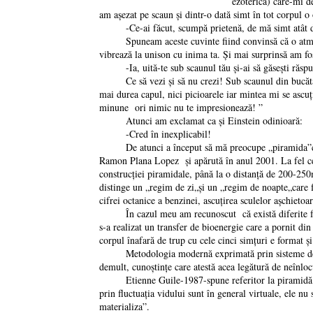
ezoterică) care-mi d
am așezat pe scaun și dintr-o dată simt în tot corpul 
-Ce-ai făcut, scumpă prietenă, de mă simt atât de
Spuneam aceste cuvinte fiind convinsă că o atmosfer
vibrează la unison cu inima ta. Și mai surprinsă am fo
-Ia, uită-te sub scaunul tău și-ai să găsești ră
Ce să vezi și să nu crezi! Sub scaunul din bucătărie 
mai durea capul, nici picioarele iar mintea mi se ascu
minune ori nimic nu te impresionează! ”
Atunci am exclamat ca și Einstein odinioară:
-Cred în inexplicabil!
De atunci a început să mă preocupe „piramida”ca idee
Ramon Plana Lopez și apărută în anul 2001. La fel cer
construcției piramidale, până la o distanță de 200-250m
distinge un „regim de zi„și un „regim de noapte„care f
cifrei octanice a benzinei, ascuțirea sculelor așchietoar
În cazul meu am recunoscut că există diferite forme 
s-a realizat un transfer de bioenergie care a pornit di
corpul înafară de trup cu cele cinci simțuri e format și
Metodologia modernă exprimată prin sisteme de scana
demult, cunoștințe care atestă acea legătură de neînlocu
Etienne Guile-1987-spune referitor la piramidă și ener
prin fluctuația vidului sunt în general virtuale, ele n
materializa”.