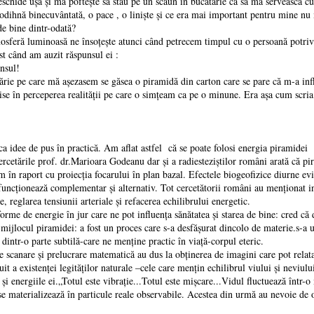
eschide ușa și mă poftește să stau pe un scaun în bucătărie ca să mă servească c
o odihnă binecuvântată, o pace , o liniște și ce era mai important pentru mine nu
 bine dintr-odată?
ă luminoasă ne însoțește atunci când petrecem timpul cu o persoană potrivită
st când am auzit răspunsul ei :
spunsul!
pe care mă așezasem se găsea o piramidă din carton care se pare că m-a influen
țise în perceperea realității pe care o simțeam ca pe o minune. Era așa cum scri
 de pus în practică. Am aflat astfel că se poate folosi energia piramidei cit
cetările prof. dr.Marioara Godeanu dar și a radiesteziștilor români arată că pi
 în raport cu proiecția focarului în plan bazal. Efectele biogeofizice diurne evi
uncționează complementar și alternativ. Tot cercetătorii români au menționat inf
e, reglarea tensiunii arteriale și refacerea echilibrului energetic.
de energie în jur care ne pot influența sănătatea și starea de bine: cred că 
n mijlocul piramidei: a fost un proces care s-a desfășurat dincolo de materie.s-
 dintr-o parte subtilă-care ne menține practic în viață-corpul eteric.
re și prelucrare matematică au dus la obținerea de imagini care pot relata 
it a existenței legităților naturale –cele care mențin echilibrul viului și neviulu
giile ei.„Totul este vibrație...Totul este mișcare...Vidul fluctuează într-o man
u se materializează în particule reale observabile. Acestea din urmă au nevoie de 