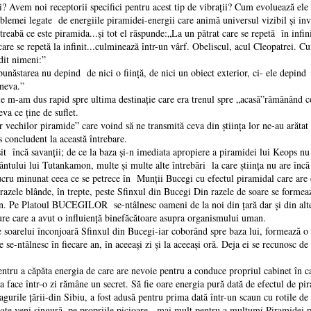
vem noi receptorii specifici pentru acest tip de vibrații? Cum evoluează ele 
roblemei legate de energiile piramidei-energii care animă universul vizibil și inv
e este piramida...și tot el răspunde:„La un pătrat care se repetă în infinit
 care se repetă la infinit...culminează într-un vârf. Obeliscul, acul Cleopatrei. 
dit nimeni:”
area nu depind de nici o ființă, de nici un obiect exterior, ci- ele depind nu
ineva.”
 m-am dus rapid spre ultima destinație care era trenul spre „acasă”rămănând c
va ce ține de suflet.
echilor piramide” care voind să ne transmită ceva din știința lor ne-au arătat 
ncludent la această întrebare.
că savanții; de ce la baza și-n imediata apropiere a piramidei lui Keops nu se
ntului lui Tutankamon, multe și multe alte întrebări la care știința nu are încă
 minunat ceea ce se petrece în Munții Bucegi cu efectul piramidal care are ca
ă razele blânde, în trepte, peste Sfinxul din Bucegi Din razele de soare se forme
an. Pe Platoul BUCEGILOR se-ntâlnesc oameni de la noi din țară dar și din alte 
ure care a avut o influiență binefăcătoare asupra organismului uman.
relui înconjoară Sfinxul din Bucegi-iar coborând spre baza lui, formează o
se-ntâlnesc în fiecare an, în aceeași zi și la aceeași oră. Deja ei se recunosc de 
 căpăta energia de care are nevoie pentru a conduce propriul cabinet în care 
ea face într-o zi rămâne un secret. Să fie oare energia pură dată de efectul de pi
 țării-din Sibiu, a fost adusă pentru prima dată într-un scaun cu rotile de ne
te veni singură, pe propriile picioare, mai mult pentru a mulțumi Piramidei pe