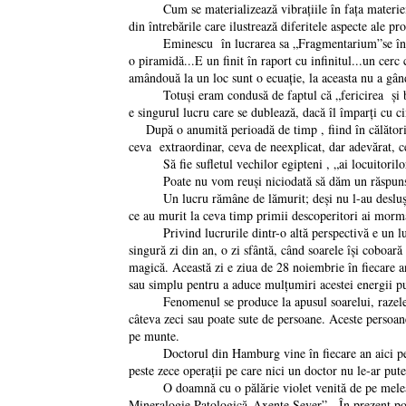
Cum se materializează vibrațiile în fața materiei? A
din întrebările care ilustrează diferitele aspecte ale p
Eminescu în lucrarea sa „Fragmentarium”se întreabă c
o piramidă...E un finit în raport cu infinitul...un cerc
amândouă la un loc sunt o ecuație, la aceasta nu a gân
Totuși eram condusă de faptul că „fericirea și bunăst
e singurul lucru care se dublează, dacă îl împarți cu c
După o anumită perioadă de timp , fiind în călătorie
ceva extraordinar, ceva de neexplicat, dar adevărat, ce
Să fie sufletul vechilor egipteni , „ai locuitorilor v
Poate nu vom reuși niciodată să dăm un răspuns co
Un lucru rămâne de lămurit; deși nu l-au deslușit în
ce au murit la ceva timp primii descoperitori ai mormâ
Privind lucrurile dintr-o altă perspectivă e un lucru
singură zi din an, o zi sfântă, când soarele își coboar
magică. Această zi e ziua de 28 noiembrie în fiecare 
sau simplu pentru a aduce mulțumiri acestei energii p
Fenomenul se produce la apusul soarelui, razele soa
câteva zeci sau poate sute de persoane. Aceste persoane 
pe munte.
Doctorul din Hamburg vine în fiecare an aici pentru a
peste zece operații pe care nici un doctor nu le-ar put
O doamnă cu o pălărie violet venită de pe meleagurile
Mineralogie Patologică„Axente Sever”. În prezent poa