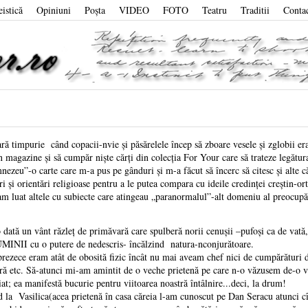
eistică
Opiniuni
Poşta
VIDEO
FOTO
Teatru
Traditii
Conta
ră timpurie când copacii-nvie și păsărelele încep să zboare vesele și zglobii e
n magazine și să cumpăr niște cărți din colecția For Your care să trateze legă
zeu”-o carte care m-a pus pe gânduri și m-a făcut să încerc să citesc și alte căr
ri și orientări religioase pentru a le putea compara cu ideile credinței creștin-
am luat altele cu subiecte care atingeau „paranormalul”-alt domeniu al preocupă
un vânt răzleț de primăvară care spulberă norii cenușii –pufoși ca de vată, lă
I cu o putere de nedescris- încălzind natura-nconjurătoare.
e eram atât de obosită fizic încât nu mai aveam chef nici de cumpărături dive
tură etc. Să-atunci mi-am amintit de o veche prietenă pe care n-o văzusem de-o v
t; ea manifestă bucurie pentru viitoarea noastră întâlnire...deci, la drum!
asilica(acea prietenă în casa căreia l-am cunoscut pe Dan Seracu atunci cînd 