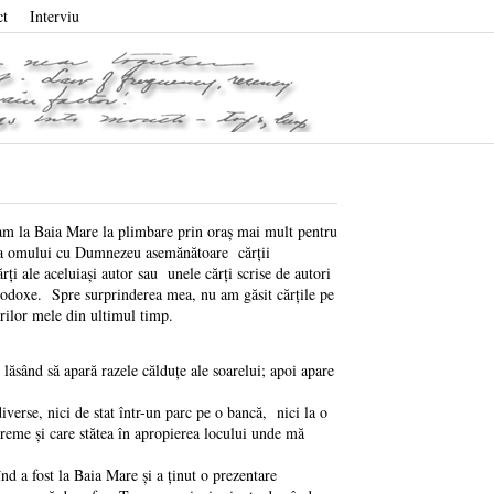
ct
Interviu
ram la Baia Mare la plimbare prin oraș mai mult pentru
tura omului cu Dumnezeu asemănătoare cărții
ți ale aceluiași autor sau unele cărți scrise de autori
ortodoxe. Spre surprinderea mea, nu am găsit cărțile pe
rilor mele din ultimul timp.
sând să apară razele călduțe ale soarelui; apoi apare
rse, nici de stat într-un parc pe o bancă, nici la o
reme și care stătea în apropierea locului unde mă
a fost la Baia Mare și a ținut o prezentare