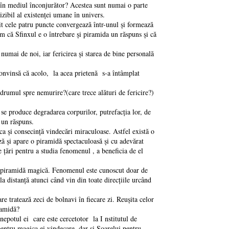
în mediul înconjurător? Acestea sunt numai o parte
izibil al existenței umane în univers.
 cele patru puncte convergează într-unul și formează
Cum că Sfinxul e o întrebare și piramida un răspuns și că
mai de noi, iar fericirea și starea de bine personală
onvinsă că acolo, la acea prietenă s-a întâmplat
drumul spre nemurire?(care trece alături de fericire?)
 produce degradarea corpurilor, putrefacția lor, de
 un răspuns.
 și consecință vindecări miraculoase. Astfel există o
ază și apare o piramidă spectaculoasă și cu adevărat
țări pentru a studia fenomenul , a beneficia de el
 piramidă magică. Fenomenul este cunoscut doar de
la distanță atunci când vin din toate direcțiile urcând
tratează zeci de bolnavi în fiecare zi. Reușita celor
ramidă?
potul ei care este cercetotor la I nstitutul de
ntru magica ei vindecare, dar și Soarelui pentru