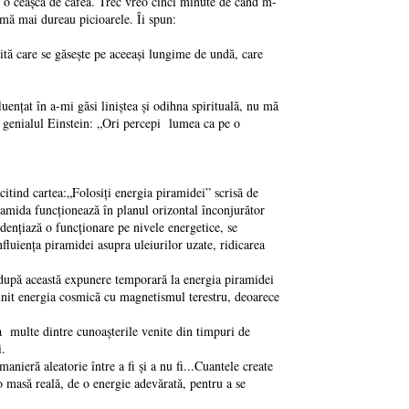
u o ceașcă de cafea. Trec vreo cinci minute de când m-
 mă mai dureau picioarele. Îi spun:
 care se găsește pe aceeași lungime de undă, care
țat în a-mi găsi liniștea și odihna spirituală, nu mă
a genialul Einstein: „Ori percepi lumea ca pe o
ind cartea:„Folosiți energia piramidei” scrisă de
ramida funcționează în planul orizontal înconjurător
dențiază o funcționare pe nivele energetice, se
luiența piramidei asupra uleiurilor uzate, ridicarea
după această expunere temporară la energia piramidei
a unit energia cosmică cu magnetismul terestru, deoarece
multe dintre cunoașterile venite din timpuri de
i.
ieră aleatorie între a fi și a nu fi...Cuantele create
o masă reală, de o energie adevărată, pentru a se