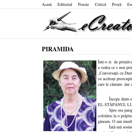
Acasă
Editorial
Poezie
Critică
Proză
Es
PIRAMIDA
Într-o zi de primăva
a vedea ce e nou pri
„Conversații cu Dumne
cu aceleași preocupă
care le căutam- dar 
Începe dintr-o dată 
EL-STĂPÂNUL LUMINI
Spre ora paisprezec
cofetărie la o prăji
găseam. O sun imedia
Îată-mă sosind la V