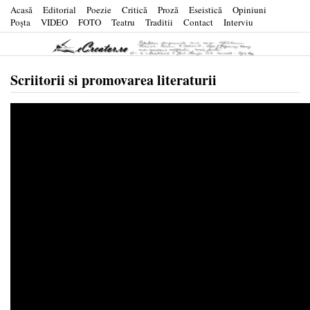
Acasă
Editorial
Poezie
Critică
Proză
Eseistică
Opiniuni
Poşta
VIDEO
FOTO
Teatru
Traditii
Contact
Interviu
Scriitorii si promovarea literaturii