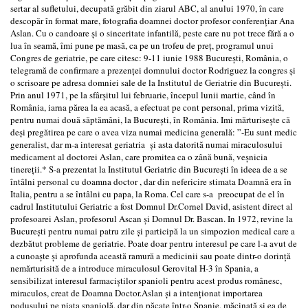
sertar al sufletului, decupată grăbit din ziarul ABC, al anului 1970, în care
descopăr în format mare, fotografia doamnei doctor profesor conferențiar Ana
Aslan. Cu o candoare și o sinceritate infantilă, peste care nu pot trece fără a o
lua în seamă, îmi pune pe masă, ca pe un trofeu de preț, programul unui
Congres de geriatrie, pe care citesc: 9-11 iunie 1988 București, România, o
telegramă de confirmare a prezenței domnului doctor Rodriguez la congres și
o scrisoare pe adresa domniei sale de la Institutul de Geriatrie din București.
Prin anul 1971, pe la sfârșitul lui februarie, începul lunii martie, când în
România, iarna părea la ea acasă, a efectuat pe cont personal, prima vizită,
pentru numai două săptămâni, la București, în România. Imi mărturisește că
deși pregătirea pe care o avea viza numai medicina generală: ”-Eu sunt medic
generalist, dar m-a interesat geriatria și asta datorită numai miraculosului
medicament al doctorei Aslan, care promitea ca o zână bună, veșnicia
tinereții.* S-a prezentat la Institutul Geriatric din București în ideea de a se
întâlni personal cu doamna doctor , dar din nefericire stimata Doamnă era în
Italia, pentru a se întâlni cu papa, la Roma. Cel care s-a preocupat de el în
cadrul Institutului Geriatric a fost Domnul Dr.Cornel David, asistent direct al
profesoarei Aslan, profesorul Ascan și Domnul Dr. Bascan. In 1972, revine la
București pentru numai patru zile și participă la un simpozion medical care a
dezbătut probleme de geriatrie. Poate doar pentru interesul pe care l-a avut de
a cunoaște și aprofunda această ramură a medicinii sau poate dintr-o dorință
nemărturisită de a introduce miraculosul Gerovital H-3 în Spania, a
sensibilizat interesul farmaciștilor spanioli pentru acest produs românesc,
miraculos, creat de Doamna Doctor.Aslan și a intenționat importarea
podusului pe piața spaniolă, dar din păcate într-o Spanie, măcinată și ea de