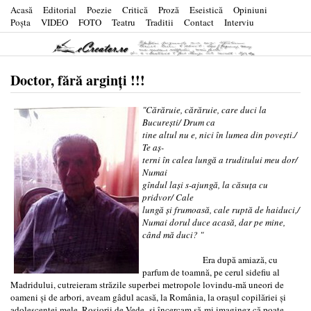
Acasă
Editorial
Poezie
Critică
Proză
Eseistică
Opiniuni
Poşta
VIDEO
FOTO
Teatru
Traditii
Contact
Interviu
Doctor, fără arginți !!!
"Cărăruie, cărăruie, care duci la
București/ Drum ca
tine altul nu e, nici în lumea din povești./
Te aș-
terni în calea lungă a truditului meu dor/
Numai
gîndul lași s-ajungă, la căsuța cu
pridvor/ Cale
lungă și frumoasă, cale ruptă de haiduci,/
Numai dorul duce acasă, dar pe mine,
când mă duci? "
Era după amiază, cu
parfum de toamnă, pe cerul sidefiu al
Madridului, cutreieram străzile superbei metropole lovindu-mă uneori de
oameni şi de arbori, aveam gâdul acasă, la România, la oraşul copilăriei şi
adolescenţei mele, Roşiorii de Vede şi încercam să-mi imaginez că poate