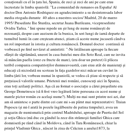
conaționali cu el în țara lui, Spania, de zeci și zeci de ani pe care erau
încrustate în limba spaniolă: ”La comunidad de rumanos en España/ Al
doctor Don Antonio Rodriquez en agradecimiento a su desinteresada labor
media otogada durante 40 años a nuestros socios/ Madrid, 20 de marzo
1995/ Presedinte Ilie Sturdza, secretar Juana Burileanu, vicepresedinte
Ovidiu Tarlea. " Imi spune repede un șir lung de nume românești de
rezonanță, despre care auzisem de la bunica, în seri lungi de iarnă departe de
tumultul lumii în care creșteam atunci, știam că aceste nume jucaseră cândva
un rol important în istoria și cultura românescă. Domnul doctor continuă să
vorbească pe firul nevăzut al amintirii: ”-Ne întâlneam aproape la fiecare
sfârșit de săptămână, uneori în casa fratelui meu din Soto Real, care ne invita
să mâncăm paella (orez cu fructe de mare), (era doar un pretext) îi plăcea
teribil compania compatrioților dumneavoastră, care erau atât de manierați și
educați că niciodată nu scoteau în fața gazdelor nici măcar un cuvânt în
limba țării lor, vorbeau numai în spaniolă, se vedea că știau să respecte și să
prețuiască valorile umane. Prietenii mei români, cunoscuți aici în Spania,
erau toți azilanți politici. Așa că au format o asociație a cărui președinte era
George Demetrescu (să fi fost vreo legătură între persoana cu acest nume și
marele pictor român cu același nume?). Mulți nu mai sunt printre noi azi, dar
am să amintesc o parte dintre cei care mi s-au părut mai reprezentativi: Traian
Popescu (și mi-l arată în pozele îngălbenite de patina timpului), avea un
magazin de numismatică prin centrul Madridului, aproape de Puerta del Sol
și soția Ghica (mă duc cu gândul la zece din strămoșii familiei Ghica care
domniseră pe rând când în Moldova, când în Tara Românească, chiar la
prințul Vladimir Ghica , născut în ziua de Crăciun a anului1873, la