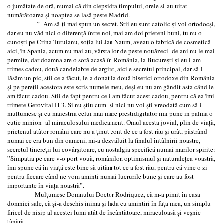
o jumătate de oră, numai că din clepsidra timpului, orele si-au uitat
numărătoarea și noaptea se lasă peste Madrid.
”- Am să-ți mai spun un secret. Stii eu sunt catolic și voi ortodocşi,
dar eu nu văd nici o diferență între noi, mai am doi prieteni buni, tu nu o
cunoști pe Crina Tutuianu, soția lui Jan Naum, aveau o fabrică de cosmetică
aici, în Spania, acum nu mai au, vârsta lor de peste nouăzeci de ani nu le mai
permite, dar doamna are o soră acasă în România, la București și eu i-am
trimes cadou, două candelabre de argint, aici e secretul principal, dar să-l
lăsăm un pic, stii ce a făcut, le-a donat la două biserici ortodoxe din România
și pe pereții acestora este scris numele meu, deși eu nu am gândit asta când le-
am făcut cadou. Stii de fapt pentru ce i-am făcut acest cadou, pentru că ea îmi
trimete Gerovital H-3. Si nu știu cum și nici nu voi ști vreodată cum să-i
multumesc și cu măiestria celui mai mare prestidigitator îmi pune în palmă o
cutie minion al miraculosului medicament. Omul acesta jovial, plin de viață,
prietenul atâtor români care nu a ținut cont de ce a fost rău și urât, păstrând
numai ce era bun din oameni, mi-a dezvăluit la finalul întâlnirii noastre,
secretul tinereții lui covârșitoare, cu nostalgia specifică numai marilor spirite:
”Simpatia pe care v-o port vouă, românilor, optimismul și naturalețea voastră,
îmi spune că în viață este bine să uităm tot ce a fost rău, pentru că vine o zi
pentru fiecare când ne vom aminti numai lucrurile bune și care au fost
importante în viața noastră”.
Mulțumesc Domnului Doctor Rodriquez, că m-a pimit în casa
domniei sale, că și-a deschis inima și lada cu amintiri în fața mea, un simplu
firicel de nisip al acestei lumi atât de încântătoare, miraculoasă și veșnic
tânără.