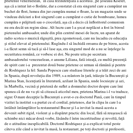
prietenul venezuelean, în casa rezindențială a acestuia , pe șoseaua Kiselef,
așa că a intrat înt-o florărie, dar a constatat că era singurul care a cumpărat un
buchet de flori, lumea din jur cumpăra numai o floare, la un magazin unde se
vindeau dulciuri a fost singurul care a cumpărat o cutie de bomboane, lumea
cumpăra o prăjitură sau o ciocolată, așa că a decis că înfloritorul comunism
nu era decât un regim sărac. Alt lucru care l-a șocat neplăcut a fost în biroul
pietenului ambasador, unde din plin centrul mesei de lucru, un aparat de
radio scotea o muzică răgușită, prea zgomotoasă, care nu încadra cu educația
şi stilul elevat al prietenului. Rugîndu-l să închidă oroarea de pe birou, acesta
i-a făcut semn să tacă și să-l lase așa, era singurul mod de a nu se înțelege la
securitatea română, ce vorbesc ei doi. Nu poate uita pe secretara
ambasadorului venezuelean, o anume Liliana, fată isteață, cu multă prezență
de spirit care i-a prezentat două bune prietene ce urmau să rămână și pentru
dr. Rodriquez la fel: Sanda Popescu care studiase literele și a trăit zeci de ani
în Spania, după revoluția din 1989, s-a reântors în țară, trăiește la București și
Marina Stan, licențiată în literatură, azilant în Spania, unde locuiește și azi,
în Marbella, vecină și prietenă de suflet a domnului doctor despre care îmi
spunea că de nu va ști să citească aticolul meu, prietena Marina i-l va traduce,
sigur. O mare decepție la București a avut-o cu doctorul Pană, care în timpul
vizitei la institut s-a purtat cu el cordial, prietenos, dar în clipa în care l-a
întâlnit întâmplător la restaurantul Bucur și l-a invitat la masă acesta a
devenit subit rigid, violent și a dispărut practic din local, fără să reușească să
schimbe nici măcar două vorbe, lăsându-l între incertitudine și revoltă, față
de o atitudine inesplicabilă. Doctorul Rodriquez și-a explicat totul peste
câteva zile când a invitat la masă, la restaurant, pe toți doctorii şi profesorii,