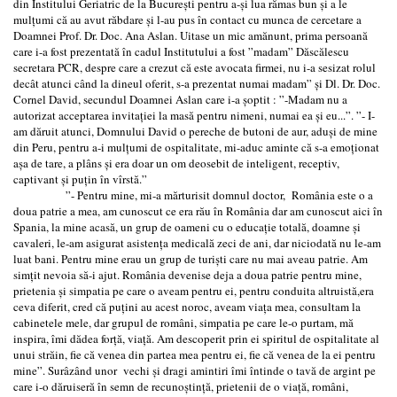
din Institului Geriatric de la București pentru a-și lua rămas bun și a le
mulțumi că au avut răbdare și l-au pus în contact cu munca de cercetare a
Doamnei Prof. Dr. Doc. Ana Aslan. Uitase un mic amănunt, prima persoană
care i-a fost prezentată în cadul Institutului a fost ”madam” Dăscălescu
secretara PCR, despre care a crezut că este avocata firmei, nu i-a sesizat rolul
decât atunci când la dineul oferit, s-a prezentat numai madam” și Dl. Dr. Doc.
Cornel David, secundul Doamnei Aslan care i-a șoptit : ”-Madam nu a
autorizat acceptarea invitației la masă pentru nimeni, numai ea și eu...”. ”- I-
am dăruit atunci, Domnului David o pereche de butoni de aur, aduși de mine
din Peru, pentru a-i mulțumi de ospitalitate, mi-aduc aminte că s-a emoționat
așa de tare, a plâns și era doar un om deosebit de inteligent, receptiv,
captivant și puțin în vîrstă.”
”- Pentru mine, mi-a mărturisit domnul doctor, România este o a
doua patrie a mea, am cunoscut ce era rău în România dar am cunoscut aici în
Spania, la mine acasă, un grup de oameni cu o educație totală, doamne și
cavaleri, le-am asigurat asistența medicală zeci de ani, dar niciodată nu le-am
luat bani. Pentru mine erau un grup de turiști care nu mai aveau patrie. Am
simțit nevoia să-i ajut. România devenise deja a doua patrie pentru mine,
prietenia și simpatia pe care o aveam pentru ei, pentru conduita altruistă,era
ceva diferit, cred că puțini au acest noroc, aveam viața mea, consultam la
cabinetele mele, dar grupul de români, simpatia pe care le-o purtam, mă
inspira, îmi dădea forță, viață. Am descoperit prin ei spiritul de ospitalitate al
unui străin, fie că venea din partea mea pentru ei, fie că venea de la ei pentru
mine”. Surâzând unor vechi și dragi amintiri îmi întinde o tavă de argint pe
care i-o dăruiseră în semn de recunoștință, prietenii de o viață, români,