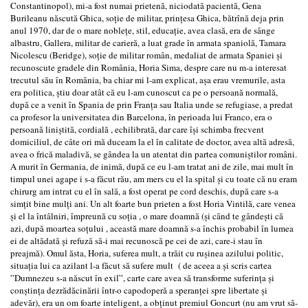
Constantinopol), mi-a fost numai prietenă, niciodată pacientă, Gena
Burileanu născută Ghica, soție de militar, prințesa Ghica, bătrînă deja prin
anul 1970, dar de o mare noblețe, stil, educație, avea clasă, era de sânge
albastru, Gallera, militar de carieră, a luat grade în armata spaniolă, Tamara
Nicolescu (Beridge), soție de militar român, medaliat de armata Spaniei și
recunoscute gradele din România, Horia Sima, despre care nu m-a interesat
trecutul său în România, ba chiar mi l-am explicat, așa erau vremurile, asta
era politica, știu doar atât că eu l-am cunoscut ca pe o persoană normală,
după ce a venit în Spania de prin Franța sau Italia unde se refugiase, a predat
ca profesor la universitatea din Barcelona, în perioada lui Franco, era o
persoană liniștită, cordială , echilibrată, dar care își schimba frecvent
domiciliul, de câte ori mă duceam la el în calitate de doctor, avea altă adresă,
avea o frică maladivă, se gândea la un atentat din partea comuniștilor români.
A murit în Germania, de inimă, după ce eu l-am tratat ani de zile, mai mult în
timpul unei agape i s-a făcut rău, am mers cu el la spital și cu toate că nu eram
chirurg am intrat cu el în sală, a fost operat pe cord deschis, după care s-a
simțit bine mulți ani. Un alt foarte bun prieten a fost Horia Vintilă, care venea
și el la întâlniri, împreună cu soția , o mare doamnă (și când te gândești că
azi, după moartea soțului , această mare doamnă s-a închis probabil în lumea
ei de altădată și refuză să-i mai recunoscă pe cei de azi, care-i stau în
preajmă). Omul ăsta, Horia, suferea mult, a trăit cu rușinea azilului politic,
situația lui ca azilant l-a făcut să sufere mult ( de aceea a și scris cartea
”Dumnezeu s-a născut în exil”, carte care avea să transforme suferința și
conștința dezrădăcinării într-o capodoperă a speranței spre libertate și
adevăr), era un om foarte inteligent, a obținut premiul Goncurt (nu am vrut să-