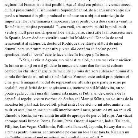
regimul lui Franco, nu a fost posibil. Așa că, deși era prieten la vremea aceea,
cu fiul președintelui Tribunalului Suprem Spaniol, de a cărui intervenție sus
pusă s-a bucurat din plin, produsul românesc nu a obținut autorizația de
importare. După terminarea simpozionului și pentru că a doua oară a venit în
România cu mașina personală ”...era vară, era superb, multă lumină, mult
verde și mult prea multă speranță de viață, patru, cinci zile la întoarcerea mea
în Spania, le-am dedicat vizitării nordului Moldovei”. Dincolo de aerul
renascentist al salonului, doctorul Rodriquez, retrăiește alături de mine
drumul parcurs printre mănăstiri și vrea să-i confirm că fiecare poartă
specificul acelui ”ceva” care le face unice în Europa și în lume.
”- Stii, ai văzut Agapia, e o mănăstire albă, nu am mai văzut nicăieri
în lumea asta, (și eu mă gîndesc la mușcatele, care dau farmec și culoare
cerdacului chiliilor, îngrijite de măicute cu roua din zori culeasă-n pumni din
corola florilor de nu-mă-uita), mănăstirea Voroneț, este unică prin pictura ei,
cine și-ar fi imaginat modul de reprezentare, albastră pe o parte și roșie pe
cealaltă, era diferită de tot ce știusem eu, inetresant stil.Moldovita, nu se
poate egala cu nici una din lumea asta mare; și Putna, unde candela de la
căpătâiul regelui vostru (vorbea de Stefan cel Mare și Sfânt), nu s-a stins de la
moartea lui până azi. Incredibil, păcat însă că de aici nu-mi aduc aminte mai
mult, ci asta, îmi spune cu ciudă interlocutorul meu, pentru că mi s-a spus că
dincolo e Rusia, nu vroiam să fiu atât de aproape de pericolul roșu. Am văzut
aproape toată lumea: Roma, Beirut, Paris, Orientul apropiat, India, Tailanda,
Filipine, Las Vegas, California, Polinezia franceză, Japonia, Haway dar nu mi-
a rămas pentru nimeni, sentimentele pe care mi le-a lăsat țara ta. Nicăieri nu
am întâlnit oameni mai primitori, mai cordiali ca românii. ”