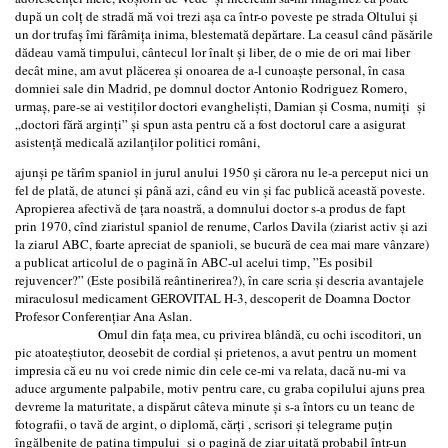
după un colţ de stradă mă voi trezi aşa ca într-o poveste pe strada Oltului şi
un dor trufaş îmi fărâmiţa inima, blestemată depărtare. La ceasul când păsările
dădeau vamă timpului, cântecul lor înalt şi liber, de o mie de ori mai liber
decât mine, am avut plăcerea și onoarea de a-l cunoaște personal, în casa
domniei sale din Madrid, pe domnul doctor Antonio Rodriguez Romero,
urmaș, pare-se ai vestiților doctori evangheliști, Damian și Cosma, numiți și
„doctori fără arginți” și spun asta pentru că a fost doctorul care a asigurat
asistență medicală azilanților politici români,
ajunși pe tărîm spaniol in jurul anului 1950 şi cărora nu le-a perceput nici un
fel de plată, de atunci și până azi, când eu vin și fac publică această poveste.
Apropierea afectivă de țara noastră, a domnului doctor s-a produs de fapt
prin 1970, cînd ziaristul spaniol de renume, Carlos Davila (ziarist activ și azi
la ziarul ABC, foarte apreciat de spanioli, se bucură de cea mai mare vânzare)
a publicat articolul de o pagină în ABC-ul acelui timp, ”Es posibil
rejuvencer?” (Este posibilă reântinerirea?), în care scria şi descria avantajele
miraculosul medicament GEROVITAL H-3, descoperit de Doamna Doctor
Profesor Conferențiar Ana Aslan.
Omul din fața mea, cu privirea blândă, cu ochi iscoditori, un
pic atoateștiutor, deosebit de cordial și prietenos, a avut pentru un moment
impresia că eu nu voi crede nimic din cele ce-mi va relata, dacă nu-mi va
aduce argumente palpabile, motiv pentru care, cu graba copilului ajuns prea
devreme la maturitate, a dispărut câteva minute și s-a întors cu un teanc de
fotografii, o tavă de argint, o diplomă, cărți , scrisori și telegrame puțin
îngălbenite de patina timpului și o pagină de ziar uitată probabil într-un