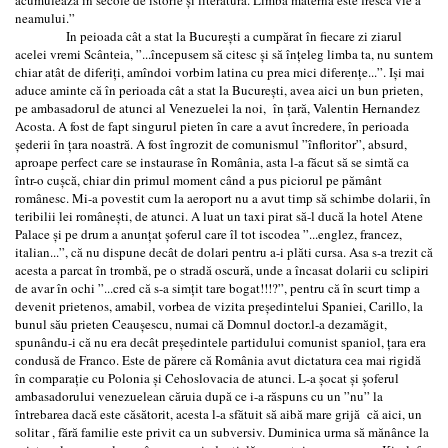
neamului.”
In peioada cât a stat la București a cumpărat în fiecare zi ziarul
acelei vremi Scânteia, ”...începusem să citesc și să înțeleg limba ta, nu suntem
chiar atât de diferiți, amîndoi vorbim latina cu prea mici diferențe...”. Iși mai
aduce aminte că în perioada cât a stat la București, avea aici un bun prieten,
pe ambasadorul de atunci al Venezuelei la noi, în țară, Valentin Hernandez
Acosta. A fost de fapt singurul pieten în care a avut încredere, în perioada
șederii în ţara noastră. A fost îngrozit de comunismul ”înfloritor”, absurd,
aproape perfect care se instaurase în România, asta l-a făcut să se simtă ca
într-o cușcă, chiar din primul moment când a pus piciorul pe pământ
românesc. Mi-a povestit cum la aeroport nu a avut timp să schimbe dolarii, în
teribilii lei românești, de atunci. A luat un taxi pirat să-l ducă la hotel Atene
Palace și pe drum a anunțat șoferul care îl tot iscodea ”...englez, francez,
italian...”, că nu dispune decât de dolari pentru a-i plăti cursa. Asa s-a trezit că
acesta a parcat în trombă, pe o stradă oscură, unde a încasat dolarii cu sclipiri
de avar în ochi ”...cred că s-a simțit tare bogat!!!?”, pentru că în scurt timp a
devenit prietenos, amabil, vorbea de vizita președintelui Spaniei, Carillo, la
bunul său prieten Ceaușescu, numai că Domnul doctor.l-a dezamăgit,
spunându-i că nu era decât președintele partidului comunist spaniol, țara era
condusă de Franco. Este de părere că România avut dictatura cea mai rigidă
în comparație cu Polonia și Cehoslovacia de atunci. L-a șocat și șoferul
ambasadorului venezuelean căruia după ce i-a răspuns cu un ”nu” la
întrebarea dacă este căsătorit, acesta l-a sfătuit să aibă mare grijă că aici, un
solitar , fără familie este privit ca un subversiv. Duminica urma să mănânce la