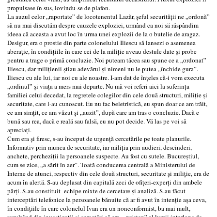
propulsase în sus, lovindu-se de plafon.
La auzul celor „raportate” de locotenentul Lazăr, şeful securităţii ne „ordonă”
să nu mai discutăm despre cauzele exploziei, urmând ca noi să răspândim
ideea că aceasta a avut loc în urma unei explozii de la o butelie de aragaz.
Desigur, era o prostie din parte colonelului Iliescu să lansezi o asemenea
aberaţie, în condiţiile în care cei de la miliţie aveau destule date şi probe
pentru a trage o primă concluzie. Noi puteam tăcea sau spune ce a „ordonat”
Iliescu, dar miliţienii ştiau adevărul şi nimeni nu le putea „închide gura”.
Iliescu cu ale lui, iar noi cu ale noastre. I-am dat de înţeles că-i vom executa
„ordinul” şi viaţa a mers mai departe. Nu mă voi referi aici la suferinţa
familiei celui decedat, la regretele colegilor din cele două structuri, miliţie şi
securitate, care l-au cunoscut. Eu nu fac beletristică, eu spun doar ce am trăit,
ce am simţit, ce am văzut şi „auzit”, după care am tras o concluzie. Dacă e
bună sau rea, dacă e reală sau falsă, eu nu pot decide. Vă las pe voi să
apreciaţi.
Cum era şi firesc, s-au început de urgenţă cercetările pe toate planurile.
Informativ prin munca de securitate, iar miliţia prin audieri, descinderi,
anchete, percheziţii la persoanele suspecte. Au fost cu sutele. Bucureştiul,
cum se zice, „a sărit în aer”. Toată conducerea centrală a Ministerului de
Interne de atunci, respectiv din cele două structuri, securitate şi miliţie, era de
acum în alertă. S-au deplasat din capitală zeci de ofiţeri-experţi din ambele
părţi. S-au constituit echipe mixte de cercetare şi analiză. S-au făcut
interceptări telefonice la persoanele bănuite că ar fi avut în intenţie aşa ceva,
în condiţiile în care colonelul Ivan era un nonconformist, ba mai mult,
rezultând din investigaţii şi cercetări că era „prieten” al lumii interlope de