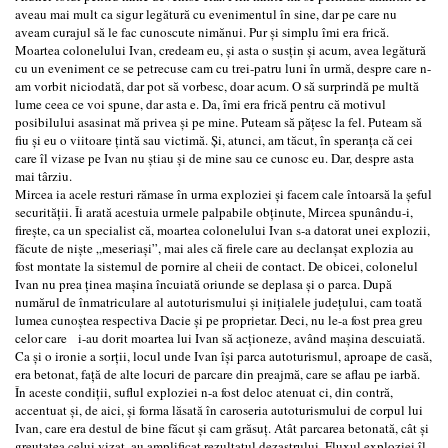
aveau mai mult ca sigur legătură cu evenimentul în sine, dar pe care nu
aveam curajul să le fac cunoscute nimănui. Pur şi simplu îmi era frică.
Moartea colonelului Ivan, credeam eu, şi asta o susţin şi acum, avea legătură
cu un eveniment ce se petrecuse cam cu trei-patru luni în urmă, despre care n-
am vorbit niciodată, dar pot să vorbesc, doar acum. O să surprindă pe multă
lume ceea ce voi spune, dar asta e. Da, îmi era frică pentru că motivul
posibilului asasinat mă privea şi pe mine. Puteam să păţesc la fel. Puteam să
fiu şi eu o viitoare ţintă sau victimă. Şi, atunci, am tăcut, în speranţa că cei
care îl vizase pe Ivan nu ştiau şi de mine sau ce cunosc eu. Dar, despre asta
mai târziu.
Mircea ia acele resturi rămase în urma exploziei şi facem cale întoarsă la şeful
securităţii. Îi arată acestuia urmele palpabile obţinute, Mircea spunându-i,
fireşte, ca un specialist că, moartea colonelului Ivan s-a datorat unei explozii,
făcute de nişte „meseriaşi”, mai ales că firele care au declanşat explozia au
fost montate la sistemul de pornire al cheii de contact. De obicei, colonelul
Ivan nu prea ţinea maşina încuiată oriunde se deplasa şi o parca. După
numărul de înmatriculare al autoturismului şi iniţialele judeţului, cam toată
lumea cunoştea respectiva Dacie şi pe proprietar. Deci, nu le-a fost prea greu
celor care i-au dorit moartea lui Ivan să acţioneze, având maşina descuiată.
Ca şi o ironie a sorţii, locul unde Ivan îşi parca autoturismul, aproape de casă,
era betonat, faţă de alte locuri de parcare din preajmă, care se aflau pe iarbă.
În aceste condiţii, suflul exploziei n-a fost deloc atenuat ci, din contră,
accentuat şi, de aici, şi forma lăsată în caroseria autoturismului de corpul lui
Ivan, care era destul de bine făcut şi cam grăsuţ. Atât parcarea betonată, cât şi
greutatea celui vizat, au amplificat rezultatul dezastrului. Fluxul exploziei îl