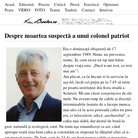
Acasă
Editorial
Poezie
Critică
Proză
Eseistică
Opiniuni
Poşta
VIDEO
FOTO
Teatru
Traditii
Contact
Interviu
Despre moartea suspectă a unui colonel patriot
Era o dimineaţă obişnuită de 17
septembrie 1989. Nimic nu prevestea
nimic. Şi, cum zicea un tip mai hâtru
despre viaţa asta: „Dacă n-are rost, ce rost
mai are”!.
Am plecat, ca în fiecare zi la serviciu în
aşa fel, încât cel puţin pe la 7.45 să intru
pe poarta instituţiei din fosta stradă a
Scânteii. Mi-am văzut conştiincios de ale
mele. Nu aveam timp de cafele şi discuţii
interminabile înainte de a începe munca,
mai ales că în acea perioadă cafea nu prea
era, ci înlocuitori, adică „nechezolul”, o
cafea mai slabă, dar destul de bună la
gust, naturală şi ecologică, cred. Nu eram aşa simandicoşi ca azi, când
aproape toată ziua bem cafea şi constatăm cu stupoare la sfârşitul zilei că n-
am muncit nimic. De fapt, cam de 24 de ani bem numai cafele şi povestim