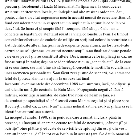
structurii informative din U.S.L.A. (Unitatea Specială de Luptă Antiteroristă),
precum şi locotenentul Lazăr Mircea, aflat, în lipsa mea, la conducerea
structurii antiteroriste locale, eu îndeplinind alte misiuni ordonate. Sau,
poate, chiar s-a evitat angrenarea mea în această muncă de cercetare titanică,
fiind considerat poate un suspect sau un implicat în acţiunile ce vi le voi
dezvălui. Se lucra zi şi noapte fără întrerupere, fără să apară elemente
concrete în legătură cu atentatul reuşit la viaţa colonelului Ivan. Pe timpul
cercetărilor efectuate de cadrele de miliţie cu sprijinul celor din securitate au
fost identificate alte infracţiuni nedescoperite până atunci, au fost rezolvate
cazuri ce se soluţionase „cu autori necunoscuţi”, s-au finalizat dosare penale
care erau pe rol şi s-au constituit altele. Deci, munca celor implicaţi în caz nu
fusese totuşi în zadar, deşi nu se identificase niciun „capăt de aţă”, de la care
să se continue, sau mai bine zis să înceapă, cercetările morţii, în socialism, a
unei asemenea personalităţi. S-au făcut zeci şi sute de scenarii, s-au emis tot
felul de ipoteze, dar nu s-a ajuns la un rezultat final.
Începutul evenimentele din decembrie 1989 i-au surprins, încă, pe ofiţerii şi
cadrele din unităţile centrale, la Baia Mare. Propaganda negativă făcută
miliţiei, securităţii şi armatei, de către trădătorii de neam şi ţară, i-a
determinat pe specialişti să părăsească zona Maramureşului şi să plece spre
Bucureşti, astfel că, „cazul Ivan” a rămas nefinalizat, nerezolvat şi fără să se fi
identificat autorul sau autorii.
La începutul anului 1990, şi în perioada care a urmat, inclusiv până în
prezent, au început să apară pe ecrane tot felul de neaveniţi, „cârcotaşi” şi
„cârtiţe” bine plătite şi educate de serviciile de spionaj din est şi din vest,
care au început a „da” în tot ce-a fost bun în această ţară. S-a dat în oamenii