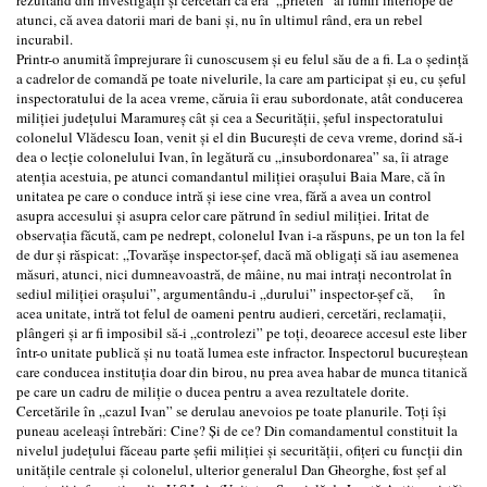
atunci, că avea datorii mari de bani şi, nu în ultimul rând, era un rebel
incurabil.
Printr-o anumită împrejurare îi cunoscusem şi eu felul său de a fi. La o şedinţă
a cadrelor de comandă pe toate nivelurile, la care am participat şi eu, cu şeful
inspectoratului de la acea vreme, căruia îi erau subordonate, atât conducerea
miliţiei judeţului Maramureş cât şi cea a Securităţii, şeful inspectoratului
colonelul Vlădescu Ioan, venit şi el din Bucureşti de ceva vreme, dorind să-i
dea o lecţie colonelului Ivan, în legătură cu „insubordonarea” sa, îi atrage
atenţia acestuia, pe atunci comandantul miliţiei oraşului Baia Mare, că în
unitatea pe care o conduce intră şi iese cine vrea, fără a avea un control
asupra accesului şi asupra celor care pătrund în sediul miliţiei. Iritat de
observaţia făcută, cam pe nedrept, colonelul Ivan i-a răspuns, pe un ton la fel
de dur şi răspicat: „Tovarăşe inspector-şef, dacă mă obligaţi să iau asemenea
măsuri, atunci, nici dumneavoastră, de mâine, nu mai intraţi necontrolat în
sediul miliţiei oraşului”, argumentându-i „durului” inspector-şef că, în
acea unitate, intră tot felul de oameni pentru audieri, cercetări, reclamaţii,
plângeri şi ar fi imposibil să-i „controlezi” pe toţi, deoarece accesul este liber
într-o unitate publică şi nu toată lumea este infractor. Inspectorul bucureştean
care conducea instituţia doar din birou, nu prea avea habar de munca titanică
pe care un cadru de miliţie o ducea pentru a avea rezultatele dorite.
Cercetările în „cazul Ivan” se derulau anevoios pe toate planurile. Toţi îşi
puneau aceleaşi întrebări: Cine? Şi de ce? Din comandamentul constituit la
nivelul judeţului făceau parte şefii miliţiei şi securităţii, ofiţeri cu funcţii din
unităţile centrale şi colonelul, ulterior generalul Dan Gheorghe, fost şef al