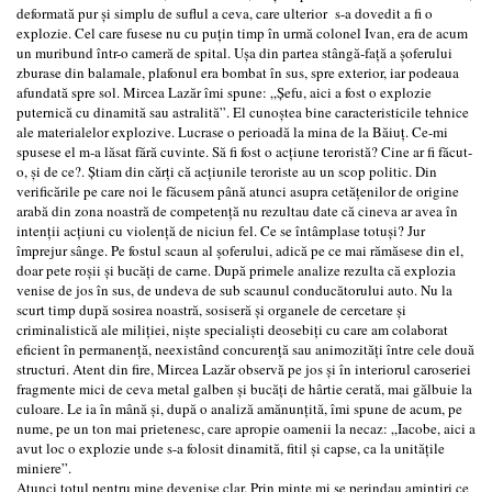
deformată pur şi simplu de suflul a ceva, care ulterior s-a dovedit a fi o
explozie. Cel care fusese nu cu puţin timp în urmă colonel Ivan, era de acum
un muribund într-o cameră de spital. Uşa din partea stângă-faţă a şoferului
zburase din balamale, plafonul era bombat în sus, spre exterior, iar podeaua
afundată spre sol. Mircea Lazăr îmi spune: „Şefu, aici a fost o explozie
puternică cu dinamită sau astralită”. El cunoştea bine caracteristicile tehnice
ale materialelor explozive. Lucrase o perioadă la mina de la Băiuţ. Ce-mi
spusese el m-a lăsat fără cuvinte. Să fi fost o acţiune teroristă? Cine ar fi făcut-
o, şi de ce?. Ştiam din cărţi că acţiunile teroriste au un scop politic. Din
verificările pe care noi le făcusem până atunci asupra cetăţenilor de origine
arabă din zona noastră de competenţă nu rezultau date că cineva ar avea în
intenţii acţiuni cu violenţă de niciun fel. Ce se întâmplase totuşi? Jur
împrejur sânge. Pe fostul scaun al şoferului, adică pe ce mai rămăsese din el,
doar pete roşii şi bucăţi de carne. După primele analize rezulta că explozia
venise de jos în sus, de undeva de sub scaunul conducătorului auto. Nu la
scurt timp după sosirea noastră, sosiseră şi organele de cercetare şi
criminalistică ale miliţiei, nişte specialişti deosebiţi cu care am colaborat
eficient în permanenţă, neexistând concurenţă sau animozităţi între cele două
structuri. Atent din fire, Mircea Lazăr observă pe jos şi în interiorul caroseriei
fragmente mici de ceva metal galben şi bucăţi de hârtie cerată, mai gălbuie la
culoare. Le ia în mână şi, după o analiză amănunţită, îmi spune de acum, pe
nume, pe un ton mai prietenesc, care apropie oamenii la necaz: „Iacobe, aici a
avut loc o explozie unde s-a folosit dinamită, fitil şi capse, ca la unităţile
miniere”.
Atunci totul pentru mine devenise clar. Prin minte mi se perindau amintiri ce