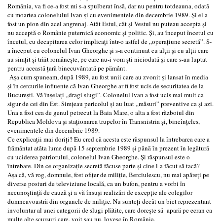
România, va fi ce-a fost mi s-a spulberat însă, dar nu pentru totdeauna, odată
cu moartea colonelului Ivan şi cu evenimentele din decembrie 1989. Şi el a
fost un pion din acel angrenaj. Atât Estul, cât şi Vestul nu puteau accepta şi
nu acceptă o Românie puternică economic şi politic. Şi, au început încetul cu
încetul, cu decapitarea celor implicaţi într-o astfel de „operaţiune secretă”. S-
a început cu colonelul Ivan Gheorghe şi s-a continuat cu alţii şi cu alţii care
au simţit şi trăit româneşte, pe care nu-i vom şti niciodată şi care s-au luptat
pentru această ţară binecuvântată pe pământ.
Aşa cum spuneam, după 1989, au fost unii care au zvonit şi lansat în media
şi în cercurile influente că Ivan Gheorghe ar fi fost ucis de securitatea de la
Bucureşti. Vă înşelaţi „dragi slugi”. Colonelul Ivan a fost ucis mai mult ca
sigur de cei din Est. Simţeau pericolul şi au luat „măsuri” preventive ca şi azi.
Una a fost cea de genul petrecut la Baia Mare, o alta a fost războiul din
Republica Moldova şi staţionarea trupelor în Transnistria şi, bineînţeles,
evenimentele din decembrie 1989.
Ce explicaţii mai doriţi? Eu cred că acesta este răspunsul la întrebarea care a
frământat atâta lume după 15 septembrie 1989 şi până în prezent în legătură
cu uciderea patriotului, colonelul Ivan Gheorghe. Şi răspunsul este o
întrebare. Din ce organizaţie secretă făcuse parte şi cine l-a făcut să tacă?
Aşa că, vă rog, domnule, fost ofiţer de miliţie, Berciulescu, nu mai apăreţi pe
diverse posturi de televiziune locală, ca un bufon, pentru a vorbi în
necunoştinţă de cauză şi a vă însuşi realizări de excepţie ale colegilor
dumneavoastră din organele de miliţie. Nu sunteţi decât un biet reprezentant
involuntar al unei categorii de slugi plătite, care doreşte să apară pe ecran ca
multe alte scursuri care, voit sau nu, lovesc în România.