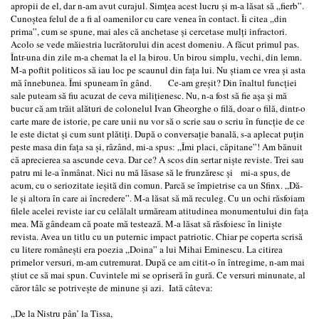
apropii de el, dar n-am avut curajul. Simţea acest lucru şi m-a lăsat să „fierb”.
Cunoştea felul de a fi al oamenilor cu care venea în contact. Îi citea „din
prima”, cum se spune, mai ales că anchetase şi cercetase mulţi infractori.
Acolo se vede măiestria lucrătorului din acest domeniu. A făcut primul pas.
Într-una din zile m-a chemat la el la birou. Un birou simplu, vechi, din lemn.
M-a poftit politicos să iau loc pe scaunul din faţa lui. Nu ştiam ce vrea şi asta
mă înnebunea. Îmi spuneam în gând. Ce-am greşit? Din înaltul funcţiei
sale puteam să fiu acuzat de ceva miliţienesc. Nu, n-a fost să fie aşa şi mă
bucur că am trăit alături de colonelul Ivan Gheorghe o filă, doar o filă, dintr-o
carte mare de istorie, pe care unii nu vor să o scrie sau o scriu în funcţie de ce
le este dictat şi cum sunt plătiţi. După o conversaţie banală, s-a aplecat puţin
peste masa din faţa sa şi, râzând, mi-a spus: „Îmi placi, căpitane”! Am bănuit
că aprecierea sa ascunde ceva. Dar ce? A scos din sertar nişte reviste. Trei sau
patru mi le-a înmânat. Nici nu mă lăsase să le frunzăresc şi mi-a spus, de
acum, cu o seriozitate ieşită din comun. Parcă se împietrise ca un Sfinx. „Dă-
le şi altora în care ai încredere”. M-a lăsat să mă reculeg. Cu un ochi răsfoiam
filele acelei reviste iar cu celălalt urmăream atitudinea monumentului din faţa
mea. Mă gândeam că poate mă testează. M-a lăsat să răsfoiesc în linişte
revista. Avea un titlu cu un puternic impact patriotic. Chiar pe coperta scrisă
cu litere româneşti era poezia „Doina” a lui Mihai Eminescu. La citirea
primelor versuri, m-am cutremurat. După ce am citit-o în întregime, n-am mai
ştiut ce să mai spun. Cuvintele mi se opriseră în gură. Ce versuri minunate, al
căror tâlc se potriveşte de minune şi azi. Iată câteva:
„De la Nistru pân’ la Tissa,