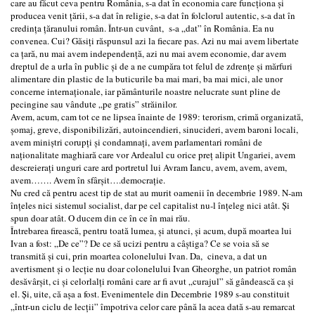
care au făcut ceva pentru România, s-a dat în economia care funcţiona şi
producea venit ţării, s-a dat în religie, s-a dat în folclorul autentic, s-a dat în
credinţa ţăranului român. Într-un cuvânt, s-a „dat” în România. Ea nu
convenea. Cui? Găsiţi răspunsul azi la fiecare pas. Azi nu mai avem libertate
ca ţară, nu mai avem independenţă, azi nu mai avem economie, dar avem
dreptul de a urla în public şi de a ne cumpăra tot felul de zdrenţe şi mărfuri
alimentare din plastic de la buticurile ba mai mari, ba mai mici, ale unor
concerne internaţionale, iar pământurile noastre nelucrate sunt pline de
pecingine sau vândute „pe gratis” străinilor.
Avem, acum, cam tot ce ne lipsea înainte de 1989: terorism, crimă organizată,
şomaj, greve, disponibilizări, autoincendieri, sinucideri, avem baroni locali,
avem miniştri corupţi şi condamnaţi, avem parlamentari români de
naţionalitate maghiară care vor Ardealul cu orice preţ alipit Ungariei, avem
descreieraţi unguri care ard portretul lui Avram Iancu, avem, avem, avem,
avem……. Avem în sfârşit….democraţie.
Nu cred că pentru acest tip de stat au murit oamenii în decembrie 1989. N-am
înţeles nici sistemul socialist, dar pe cel capitalist nu-l înţeleg nici atât. Şi
spun doar atât. O ducem din ce în ce în mai rău.
Întrebarea firească, pentru toată lumea, şi atunci, şi acum, după moartea lui
Ivan a fost: „De ce”? De ce să ucizi pentru a câştiga? Ce se voia să se
transmită şi cui, prin moartea colonelului Ivan. Da, cineva, a dat un
avertisment şi o lecţie nu doar colonelului Ivan Gheorghe, un patriot român
desăvârşit, ci şi celorlalţi români care ar fi avut „curajul” să gândească ca şi
el. Şi, uite, că aşa a fost. Evenimentele din Decembrie 1989 s-au constituit
„într-un ciclu de lecţii” împotriva celor care până la acea dată s-au remarcat