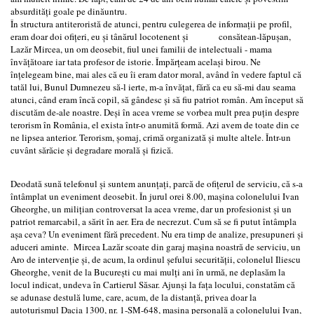
absurdităţi goale pe dinăuntru.
În structura antiteroristă de atunci, pentru culegerea de informaţii pe profil,
eram doar doi ofiţeri, eu şi tânărul locotenent şi consătean-lăpuşan,
Lazăr Mircea, un om deosebit, fiul unei familii de intelectuali - mama
învăţătoare iar tata profesor de istorie. Împărţeam acelaşi birou. Ne
înţelegeam bine, mai ales că eu îi eram dator moral, având în vedere faptul că
tatăl lui, Bunul Dumnezeu să-l ierte, m-a învăţat, fără ca eu să-mi dau seama
atunci, când eram încă copil, să gândesc şi să fiu patriot român. Am început să
discutăm de-ale noastre. Deşi în acea vreme se vorbea mult prea puţin despre
terorism în România, el exista într-o anumită formă. Azi avem de toate din ce
ne lipsea anterior. Terorism, şomaj, crimă organizată şi multe altele. Într-un
cuvânt sărăcie şi degradare morală şi fizică.
Deodată sună telefonul şi suntem anunţaţi, parcă de ofiţerul de serviciu, că s-a
întâmplat un eveniment deosebit. În jurul orei 8.00, maşina colonelului Ivan
Gheorghe, un miliţian controversat la acea vreme, dar un profesionist şi un
patriot remarcabil, a sărit în aer. Era de necrezut. Cum să se fi putut întâmpla
aşa ceva? Un eveniment fără precedent. Nu era timp de analize, presupuneri şi
aduceri aminte. Mircea Lazăr scoate din garaj maşina noastră de serviciu, un
Aro de intervenţie şi, de acum, la ordinul şefului securităţii, colonelul Iliescu
Gheorghe, venit de la Bucureşti cu mai mulţi ani în urmă, ne deplasăm la
locul indicat, undeva în Cartierul Săsar. Ajunşi la faţa locului, constatăm că
se adunase destulă lume, care, acum, de la distanţă, privea doar la
autoturismul Dacia 1300, nr. 1-SM-648, maşina personală a colonelului Ivan,