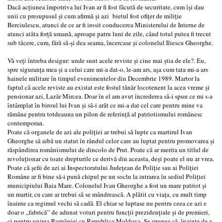
Dacă acţiunea împotriva lui Ivan ar fi fost făcută de securitate, cum îşi dau
unii cu presupusul şi cum afirmă şi azi bietul fost ofiţer de miliţie
Berciulescu, atunci de ce ar fi irosit conducerea Ministerului de Interne de
atunci atâta forţă umană, aproape patru luni de zile, când totul putea fi trecut
sub tăcere, cum, fără să-şi dea seama, încercase şi colonelul Iliescu Gheorghe.
Vă veţi întreba desigur: unde sunt acele reviste şi cine mai ştia de ele?. Eu,
spre siguranţa mea şi a celui care mi-a dat-o, le-am ars, aşa cum tata mi-a ars
hainele militare în timpul evenimentelor din Decembrie 1989. Martor la
faptul că acele reviste au existat este fostul tânăr locotenent la acea vreme şi
pensionar azi, Lazăr Mircea. Doar în el am avut încrederea să-i spun ce mi s-a
întâmplat în biroul lui Ivan şi să-i arăt ce mi-a dat cel care pentru mine va
rămâne pentru totdeauna un pilon de referinţă al patriotismului românesc
contemporan.
Poate că organele de azi ale poliţiei ar trebui să lupte ca martirul Ivan
Gheorghe să aibă un statut în rândul celor care au luptat pentru promovarea şi
răspândirea românismului de dincolo de Prut. Poate că ar merita un titlul de
revoluţionar cu toate drepturile ce derivă din aceasta, deşi poate el nu ar vrea.
Poate că şefii de azi ai Inspectoratului Judeţean de Poliţie sau ai Poliţiei
Române ar fi bine să-i pună chipul pe un soclu la intrarea în sediul Poliţiei
municipiului Baia Mare. Colonelul Ivan Gheorghe a fost un mare patriot şi
un martir, cu care ar trebui să se mândrească. A plătit cu viaţa, cu mult timp
înainte ca regimul vechi să cadă. El chiar se luptase nu pentru ceea ce azi e
doar o „fabrică” de adunat voturi pentru funcţii prezidenţiale şi de premieri,
ci pentru unirea României cu Republica Moldova. Se spunea că, înainte de a