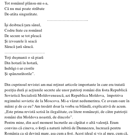
Tot românul plânsu-mi-s-a,
Că nu mai poate străbate
De-atâta singurătate.
…………………………..
Îşi desbracă ţara sânul,
Codru frate cu românul
De secure se tot pleacă
Şi izvoarele îi seacă
Săracă ţară săracă.
………………………….
Toţi duşmanii o să piară
Din hotară în hotară,
Indrăgi-i-ar ciorile
Şi spânzurătorile”.
Din cuprinsul revistei am mai reţinut articole importante în care era tratată
poziţia dură şi acţiunile secrete ale unor patrioţi români din fosta Republică
Sovietică Socialistă Moldovenească, azi Republica Moldova, împotriva
regimului sovietic de la Moscova. Mi-a văzut nedumerirea. Ce aveam oare în
mâini şi de ce eu? Am tresărit doar la vorba sa blândă, explicativă de acum.
„Este prima revistă scrisă în ilegalitate, cu litere româneşti, de către patrioţii
români din Moldova noastră, de dincolo”.
Pentru mine, din acel moment lucrurile au căpătat o altă valenţă. Eram
convins că cineva, o forţă a naturii iubită de Dumnezeu, lucrează pentru
România ca să devină mare, aşa cum a fost. Acest ideal şi vis al meu, cum că,