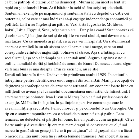
ca buni patrioţi, dictatori, dar nu democraţi. Murim acum încet şi lent, nu
rapid ca şi colonelul Ivan. Ar fi bătător la ochi să fim ucişi toţi deodată.
Suntem un exemplu pe mapamond şi suntem arătaţi cu degetul de către cei
puternici, celor care ar mai îndrăzni să-şi câştige independenţa economică şi
politică. Unii n-au înţeles şi au păţit-o. Vezi fosta Iugoslavie, Moldova,
Irakul, Libia, Egiptul, Siria, Afganistan etc…Dar, până când? Sunt convins că
şi celor care îşi bat joc de noi şi de alţii le va veni rândul, mai devreme sau
mai târziu. Cu ce monedă ai plătit, cu aceea vei fi răsplătit. Un sistem social
apare ca o replică la un alt sistem social care nu mai merge, care nu mai
corespunde cerinţelor majorităţii bolnave şi sărace. Aşa s-a întâmplat cu
socialismul, aşa se va întâmpla şi cu capitalismul. Sigur va apărea o nouă
ordine mondială dorită şi hotărâtă de acum, de Bunul Dumnezeu, care, sigur
va fi mai bună şi mai dreaptă. Prin ce sacrificii, nu se ştie.
Dar să mă întorc în timp. Undeva prin primăvara anului 1989. În acţiunile
întreprinse pentru identificarea unor unguri din zona Băii Mari, preocupaţi de
deţinerea şi confecţionarea de armament artizanal, am cooperat foarte bine cu
miliţienii ce aveau şi ei ca sarcini documentarea unor astfel de infracţiuni. I-
am remarcat pe coloneii Ivan Liviu şi Mărieş Ioan ca fiind profesionişti de
excepţie. Mă înclin în faţa lor. În şedinţele operative comune pe care le
aveam, miliţie şi securitate, l-am cunoscut şi pe colonelul Ivan Gheorghe. Un
tip cu o statură impunătoare, ca o stâncă de puternic fizic şi psihic. I-am
remarcat nu defectele, ci părţile lui bune. Era un patriot, cum rar găseşti. Citea
foarte mult şi diversificat. Îţi era mai mare dragul să conversezi cu el, fiind
mereu în gardă să nu greşeşti. Te-ar fi putut „taxa” când greşeai, dar n-a făcut-
o niciodată. Era mult prea fin şi iubea femeile frumoase. Am încercat să mă