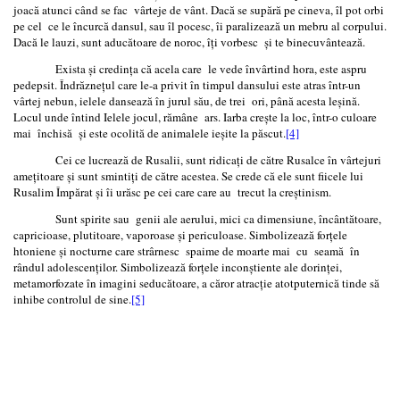
joacă atunci când se fac vârteje de vânt. Dacă se supără pe cineva, îl pot orbi
pe cel ce le încurcă dansul, sau îl pocesc, îi paralizează un mebru al corpului.
Dacă le lauzi, sunt aducătoare de noroc, îţi vorbesc şi te binecuvântează.
Exista și credința că acela care le vede învârtind hora, este aspru
pedepsit. Îndrăzneţul care le-a privit în timpul dansului este atras într-un
vârtej nebun, ielele dansează în jurul său, de trei ori, până acesta leşină.
Locul unde întind Ielele jocul, rămâne ars. Iarba creşte la loc, într-o culoare
mai închisă şi este ocolită de animalele ieşite la păscut.
[4]
Cei ce lucrează de Rusalii, sunt ridicaţi de către Rusalce în vârtejuri
ameţitoare şi sunt smintiţi de către acestea. Se crede că ele sunt fiicele lui
Rusalim Împărat şi îi urăsc pe cei care care au trecut la creştinism.
Sunt spirite sau genii ale aerului, mici ca dimensiune, încântătoare,
capricioase, plutitoare, vaporoase şi periculoase. Simbolizează forţele
htoniene şi nocturne care strârnesc spaime de moarte mai cu seamă în
rândul adolescenţilor. Simbolizează forţele inconştiente ale dorinţei,
metamorfozate în imagini seducătoare, a căror atracţie atotputernică tinde să
inhibe controlul de sine.
[5]