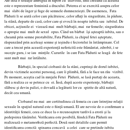
Are însă o situaţie ambiguă în raport cu diavolul, unii crezând ca aceasta
este o reprezentare feminină a dracului. Puterea ei se exercită asupra celor
mai slabi de înger şi fuge de semnele dumnezeieşti. De asemenea, Fata
Pădurii li se arată celor care păcătuiesc, celor aflaţi în singurătate, în pădure,
la stână, departe de casă, celor care-şi evocă în noapte iubita sau iubitul. De
obicei, acţiunile ei vizează mai mult bărbaţii, mai rar femeile; singurătatea
o apropie mai mult de sexul opus. Când un bărbat îşi aşteaptă iubita, sau o
cheamă prin semne prestabilite, Fata Pădurii, ia chipul fetei aşteptate,
răspunzând prin aceleaşi semne şi ieşindu-i feciorului în întâmpinare. Cel
care a trecut prin această experienţă nefericită este frământat, zdrobit, i se
suceşte gura, i se iau minţile. Cazurile în care Fata Pădurii se leagă de fete
sunt mult mai rar întâlnite.
Bărbaţii, în special ciobanii de la stâni, cuprinşi de dorul iubitei,
devin victimele acestui personaj, care îi plimbă, fără a le face un rău vizibil.
Pe moment, aceştia cad în mrejele Fetei Pădurii, se lasă purtaţi de aceasta,
fără a realiza ce se petrece cu ei. Însă, după aceste experienţe, bărbaţii
slăbesc şi devin palizi, o dovadă a legăturii lor cu spirite de altă natură,
decât cea umană.
Ciobanul nu mai are certitudinea că femeia cu care întreţine relaţii
sexuale în spaţiul natural este o fiinţă umană. El are nevoie de o confirmare a
identităţii femeii, ceea ce duce la o recunoaştere tardivă a erorii şi la
pedepsirea tânărului. Verificarea este posibilă, fiindcă Fata Pădurii nu
realizează o metamorfoză perfectă. Două sunt detaliile care permit
identificarea corectă: spinarea concavă a celei care se pretinde iubita