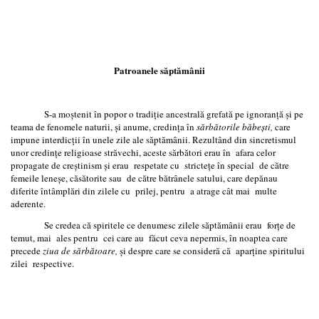
Patroanele săptămânii
S-a moştenit în popor o tradiţie ancestrală grefată pe ignoranţă şi pe
teama de fenomele naturii, şi anume, credinţa în
sărbătorile băbeşti,
care
impune interdicţii în unele zile ale săptămânii. Rezultând din sincretismul
unor credinţe religioase străvechi, aceste sărbători erau în afara celor
propagate de creştinism şi erau respetate cu stricteţe în special de către
femeile leneşe, căsătorite sau de către bătrânele satului, care depănau
diferite întâmplări din zilele cu prilej, pentru a atrage cât mai multe
aderente.
Se credea că spiritele ce denumesc zilele săptămânii erau forțe de
temut, mai ales pentru cei care au făcut ceva nepermis, în noaptea care
precede
ziua de sărbătoare,
şi despre care se consideră că aparţine spiritului
zilei respective.