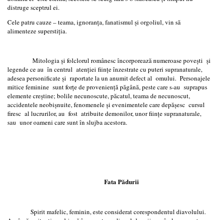
distruge sceptrul ei.
Cele patru cauze – teama, ignoranța, fanatismul și orgoliul, vin să
alimenteze superstiția.
Mitologia şi folclorul românesc încorporează numeroase poveşti şi
legende ce au în centrul atenţiei fiinţe înzestrate cu puteri supranaturale,
adesea personificate şi raportate la un anumit defect al omului. Personajele
mitice feminine sunt forţe de provenienţă păgână, peste care s-au suprapus
elemente creştine; bolile necunoscute, păcatul, teama de necunoscut,
accidentele neobişnuite, fenomenele şi evenimentele care depăşesc cursul
firesc al lucrurilor, au fost atribuite demonilor, unor fiinţe supranaturale,
sau unor oameni care sunt în slujba acestora.
Fata Pădurii
Spirit mafelic, feminin, este considerat corespondentul diavolului.