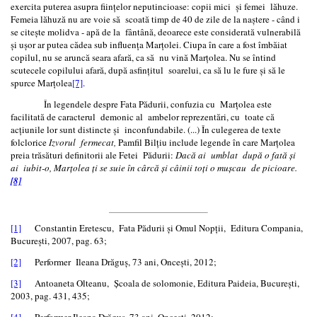
exercita puterea asupra fiinţelor neputincioase: copii mici şi femei lăhuze.
Femeia lăhuză nu are voie să scoată timp de 40 de zile de la naştere - când i
se citeşte molidva - apă de la fântână, deoarece este considerată vulnerabilă
şi uşor ar putea cădea sub influența Marţolei. Ciupa în care a fost îmbăiat
copilul, nu se aruncă seara afară, ca să nu vină Marţolea. Nu se întind
scutecele copilului afară, după asfinţitul soarelui, ca să lu le fure și să le
spurce Marțolea
[7]
.
În legendele despre Fata Pădurii, confuzia cu Marţolea este
facilitată de caracterul demonic al ambelor reprezentări, cu toate că
acţiunile lor sunt distincte şi inconfundabile. (...) În culegerea de texte
folclorice
Izvorul fermecat,
Pamfil Bilţiu include legende în care Marțolea
preia trăsături definitorii ale Fetei Pădurii:
Dacă ai umblat după o fată și
ai iubit-o, Marțolea ți se suie în cârcă și câinii toți o mușcau de picioare.
[8]
[1]
Constantin Eretescu, Fata Pădurii şi Omul Nopţii, Editura Compania,
Bucureşti, 2007, pag. 63;
[2]
Performer Ileana Drăguș, 73 ani, Oncești, 2012;
[3]
Antoaneta Olteanu, Şcoala de solomonie, Editura Paideia, Bucureşti,
2003, pag. 431, 435;