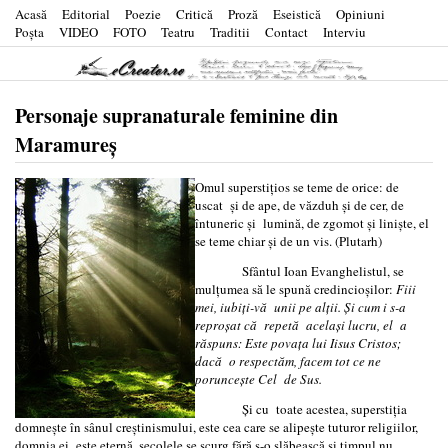
Acasă
Editorial
Poezie
Critică
Proză
Eseistică
Opiniuni
Poşta
VIDEO
FOTO
Teatru
Traditii
Contact
Interviu
Personaje supranaturale feminine din
Maramureş
Omul superstiţios se teme de orice: de
uscat şi de ape, de văzduh şi de cer, de
întuneric şi lumină, de zgomot şi linişte, el
se teme chiar şi de un vis. (Plutarh)
Sfântul Ioan Evanghelistul, se
mulțumea să le spună credincioșilor:
Fiii
mei, iubiți-vă unii pe alții. Și cum i s-a
reproșat că repetă același lucru, el a
răspuns: Este povața lui Iisus Cristos;
dacă o respectăm, facem tot ce ne
poruncește Cel de Sus.
Și cu toate acestea, superstiția
domnește în sânul creștinismului, este cea care se alipește tuturor religiilor,
domnia ei este eternă, secolele se scurg fără s-o slăbească și timpul nu