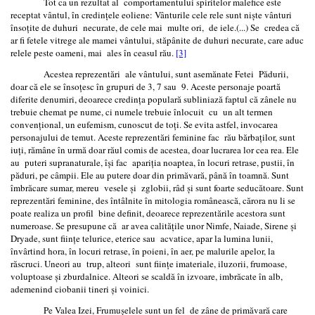
Tot ca un rezultat al comportamentului spiritelor malefice este
receptat vântul, în credinţele eoliene: Vânturile cele rele sunt nişte vânturi
însoţite de duhuri necurate, de cele mai multe ori, de iele.(...) Se credea că
ar fi fetele vitrege ale mamei vântului, stăpânite de duhuri necurate, care aduc
relele peste oameni, mai ales în ceasul rău.
[3]
Acestea reprezentări ale vântului, sunt asemănate Fetei Pădurii,
doar că ele se însoţesc în grupuri de 3, 7 sau 9. Aceste personaje poartă
diferite denumiri, deoarece credinţa populară subliniază faptul că zânele nu
trebuie chemat pe nume, ci numele trebuie înlocuit cu un alt termen
convenţional, un eufemism, cunoscut de toţi. Se evita astfel, invocarea
personajului de temut. Aceste reprezentări feminine fac rău bărbaţilor, sunt
iuţi, rămâne în urmă doar răul comis de acestea, doar lucrarea lor cea rea. Ele
au puteri supranaturale, îşi fac apariţia noaptea, în locuri retrase, pustii, în
păduri, pe câmpii. Ele au putere doar din primăvară, până în toamnă. Sunt
îmbrăcare sumar, mereu vesele şi zglobii, râd şi sunt foarte seducătoare. Sunt
reprezentări feminine, des întâlnite în mitologia românească, cărora nu li se
poate realiza un profil bine definit, deoarece reprezentările acestora sunt
numeroase. Se presupune că ar avea calităţile unor Nimfe, Naiade, Sirene şi
Dryade, sunt fiinţe telurice, eterice sau acvatice, apar la lumina lunii,
învârtind hora, în locuri retrase, în poieni, în aer, pe malurile apelor, la
răscruci. Uneori au trup, alteori sunt fiinţe imateriale, iluzorii, frumoase,
voluptoase şi zburdalnice. Alteori se scaldă în izvoare, imbrăcate în alb,
ademenind ciobanii tineri şi voinici.
Pe Valea Izei, Frumuşelele sunt un fel de zâne de primăvară care