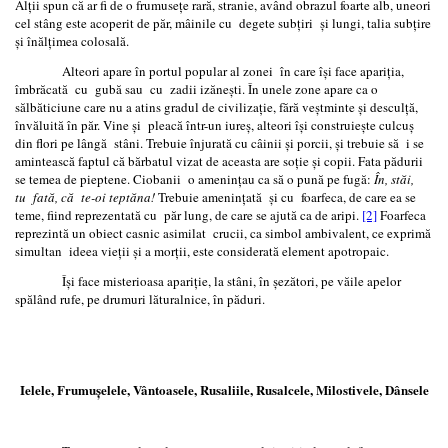
Alţii spun că ar fi de o frumuseţe rară, stranie, având obrazul foarte alb, uneori
cel stâng este acoperit de păr, mâinile cu degete subţiri şi lungi, talia subţire
şi înălţimea colosală.
Alteori apare în portul popular al zonei în care îşi face apariţia,
îmbrăcată cu gubă sau cu zadii izăneşti. În unele zone apare ca o
sălbăticiune care nu a atins gradul de civilizaţie, fără veştminte şi desculţă,
învăluită în păr. Vine şi pleacă într-un iureş, alteori îşi construieşte culcuş
din flori pe lângă stâni. Trebuie înjurată cu câinii şi porcii, şi trebuie să i se
amintească faptul că bărbatul vizat de aceasta are soţie şi copii. Fata pădurii
se temea de pieptene. Ciobanii o amenințau ca să o pună pe fugă:
În, stăi,
tu fată, că te-oi teptăna!
Trebuie ameninţată și cu foarfeca, de care ea se
teme, fiind reprezentată cu păr lung, de care se ajută ca de aripi.
[2]
Foarfeca
reprezintă un obiect casnic asimilat crucii, ca simbol ambivalent, ce exprimă
simultan ideea vieţii şi a morţii, este considerată element apotropaic.
Îşi face misterioasa apariţie, la stâni, în şezători, pe văile apelor
spălând rufe, pe drumuri lăturalnice, în păduri.
Ielele, Frumuşelele, Vântoasele, Rusaliile, Rusalcele, Milostivele, Dânsele