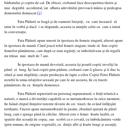
bărbatului şi copita de cal. De obicei, ciobanul face descoperirea târziu şi
mai degrabă accidental, iar aflarea adevărului provoacă mânia şi pedeapsa
demonului demascat.
[1]
Fata Pădurii se leagă şi de oamenii liniştiţi, cu care încearcă să
intre în vorbă şi dacă i se răspunde, aceasta ia minţile celui cu care a intrat
în conversație.
Fata Pădurii apare uneori în ipostaza de femeie singură, alteori apare
în ipostaza de mamă. Când joacă rolul femeii singure, tinde să fure copiii
femeilor pământene, care după ce erau regăsiţi, se imbolnăveau şi de regulă
nu trăiau mai mult de 7 ani.
În ipostaza de mamă devotată, aceasta îşi poartă copiii inveliţi în
părul ei lung. Îşi lasă copiii prin pădure, ciobanii care îi găsesc şi îi duc la
stână și sunt răsplătiţi, creşte producţia de lapte a oilor. Copiii Fetei Pădurii
rezultă în urma relaţiilor sexuale pe care le are aceasta, fie cu tinerii
pământeni, fie cu fiinţele demonice.
Fata Pădurii reprezintă un personaj supranatural, o forţă telurică a
naturii, o marcă a divinităţii capabilă se se metamorfozeze în orice moment,
fie luând chipul fiinţelor terestre râvnite de cei tineri, fie având înfăţişări
terifiante. Uneori apare metamorfozată în pasăre, zburând ajutată de părul
lung, care-i ajunge până la călcăie. Alteori este o femei foarte înaltă, cu
spatele din scoarţă de copac, sau scobit ca o covată, cu îmbrăcăminte verde
(prin urmare, de origine vegetală), cu dinţii albi şi foarte lungi și ascuțiți.