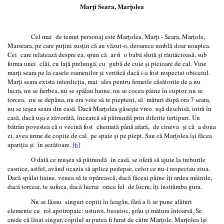
Marţi Seara, Marţolea
Cel mai de temut personaj este Marţolea, Marți - Seara, Marțole,
Marseara, pe care puţini susţin că au văzut-o, deoarece umblă doar noaptea.
Cei care relatează despre ea, spun că ar fi o babă slută şi răutăcioasă, sub
forma unei clăi, cu faţă prelungă, cu gubă de cuie şi picioare de cal. Vine
marţi seara pe la casele oamenilor şi verifică dacă i-a fost respectat obiceiul.
Marţi seara exista interdicţia, mai ales pentru femeile căsătorite de a nu
lucra, nu se fierbea, nu se spălau haine, nu se cocea pâine în cuptor, nu se
torcea, nu se depăna, nu era voie să te piepteni, să mături după ora 7 seara,
nu se ieşea seara din casă. Dacă Marţolea găseşte vreo uşă deschisă, intră în
casă, dacă uşa e zăvorâtă, încearcă să pătrundă prin diferite tertipuri. Un
bătrân povestea că o vecină fost chemată până afară, de cineva şi că a doua
zi, avea urme de copite de cal pe spate şi pe piept. Sau că Marțolea își făcea
apariția şi în şezătoare.
[6]
O dată ce reuşea să pătrundă în casă, se oferă să ajute la treburile
casnice, astfel, având ocazia să aplice pedepse, celor ce nu-i respectau ziua.
Dacă spălai haine, venea să te opărească, dacă făceai pâine îţi ardea mâinile,
dacă torceai, te sufoca, dacă lucrai orice fel de lucru, îţi înstrâmba gura.
Nu se lăsau singuri copiii în leagăn, fără a li se pune alături
elemente cu rol apotropaic: usturoi, busuioc, grâu şi mătura întoarsă. Se
crede că lăsat singur, copilul ar putea fi furat de către Marţole. Marţolea îşi