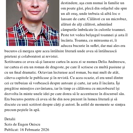
destindere, așa cum numai în familie un
om poate găsi, plecă din orășelul său spre
un alt oraș, unde trebuia să aibă loc o
lansare de carte. Călători cu un microbuz,
alături de alți călători, admirând
câmpurile îmbrăcate în culorile toamnei.
Peste tot vedea belșugul toamnei și asta îl
încânta. Toamna, cu mireasma ei, îi
aducea bucurie în suflet, dar mai ales era
bucuros că mergea spre acea întâlnire literară unde avea să întâlnească
prieteni și colaboratori ai revistei.
Scriitoarea ce avea să-și lanseze cartea în acea zi se numea Delia Andreescu,
iar cartea ei era un roman de dragoste, pe care îl scrisese cu multă pasiune și
cu un final dramatic. Octavian lecturase acel roman, ba mai mult de atât,
câteva capitole le publicase și în revistă. Cu acea ocazie, el era unul dintre
cei ce trebuiau să vorbească despre autoare și carte, iar asta îl încânta. Își
pregătise minuțios cuvântarea, iar în timp ce călătorea cu microbuzul își
dezvolta în minte unele idei pe care dorea să le accentueze în discursul său.
Era bucuros pentru că avea să fie din nou prezent în lumea literară și să
discute cu unii scriitori despre cărți și autori. În astfel de momente se simțea
precum peștele în apă.
Detalii
Scris de
Eugen Oniscu
Publicat: 16 Februarie 2026