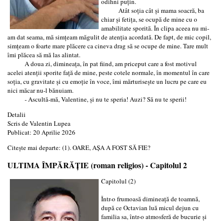
odihni puțin.
Atât soția cât și mama soacră, ba
chiar și fetița, se ocupă de mine cu o
amabilitate sporită. În clipa aceea nu mi-
am dat seama, mă simțeam măgulit de atenția acordată. De fapt, de mic copil,
simțeam o foarte mare plăcere ca cineva drag să se ocupe de mine. Tare mult
îmi plăcea să mă las alintat.
A doua zi, dimineața, în pat fiind, am priceput care a fost motivul
acelei atenții sporite față de mine, peste cotele normale, în momentul în care
soția, cu gravitate și cu emoție în voce, îmi mărturisește un lucru pe care eu
nici măcar nu-l bănuiam.
- Ascultă-mă, Valentine, și nu te speria! Auzi? Să nu te sperii!
Detalii
Scris de
Valentin Lupea
Publicat: 20 Aprilie 2026
Citește mai departe: (1). OARE, AȘA A FOST SĂ FIE?
ULTIMA ÎMPĂRĂȚIE (roman religios) - Capitolul 2
Capitolul (2)
Într-o frumoasă dimineață de toamnă,
după ce Octavian luă micul dejun cu
familia sa, într-o atmosferă de bucurie și