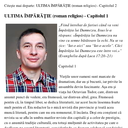
Citește mai departe: ULTIMA ÎMPĂRĂȚIE (roman religios) - Capitolul 2
ULTIMA ÎMPĂRĂȚIE (roman religios) - Capitolul 1
„Fiind întrebat de farisei când va veni
Împărăția lui Dumnezeu, Iisus le-a
răspuns: «Împărăția lui Dumnezeu nu
vine cu semne bătătoare la ochi. Nu se va
zice: “Iat-o aici” sau “Iat-o acolo”. Căci
Împărăția lui Dumnezeu este între voi.»”
(Evanghelia după Luca 17:20–21)
Capitolul 1
Viețile unor oameni sunt marcate de
dramatism, dar au și bucurii, iar privite în
ansamblu devin fascinante. Așa era și
viața lui Octavian Tudor, care, dintr-un
anumit punct de vedere, era frumoasă, iar dintr-un altul, grea. Frumoasă
pentru că, în timpul liber, se dedica literaturii, iar acest lucru însemna foarte
mult pentru el. Era redactor la o mică revistă din provincie și toată acea
muncă literară, pentru care nu era remunerat, îl încânta. Deși era conștient că
revista sa se afla în umbra marilor reviste din capitală și a celor de prestigiu,
cu o anumită tradiție culturală, era totuși mulțumit de activitatea pe care o
desfășura pe ogorul literaturii, considerându-se doar un salahor al condeiului.