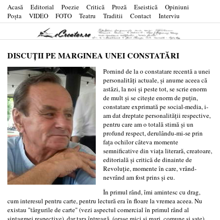
Acasă
Editorial
Poezie
Critică
Proză
Eseistică
Opiniuni
Poşta
VIDEO
FOTO
Teatru
Traditii
Contact
Interviu
DISCUȚII PE MARGINEA UNEI CONSTATĂRI
Pornind de la o constatare recentă a unei
personalități actuale, și anume aceea că
astăzi, la noi și peste tot, se scrie enorm
de mult și se citește enorm de puțin,
constatare exprimată pe social-media, i-
am dat dreptate personalității respective,
pentru care am o totală stimă și un
profund respect, derulându-mi-se prin
fața ochilor câteva momente
semnificative din viața literară, creatoare,
editorială și critică de dinainte de
Revoluție, momente în care, vrând-
nevrând am fost prins și eu.
În primul rând, îmi amintesc cu drag,
cum interesul pentru carte, pentru lectură era în floare la vremea aceea. Nu
existau "târgurile de carte" (vezi aspectul comercial în primul rând al
sintagmei respective), dar țara întreagă, (orașe mici și mari, comune și sate),