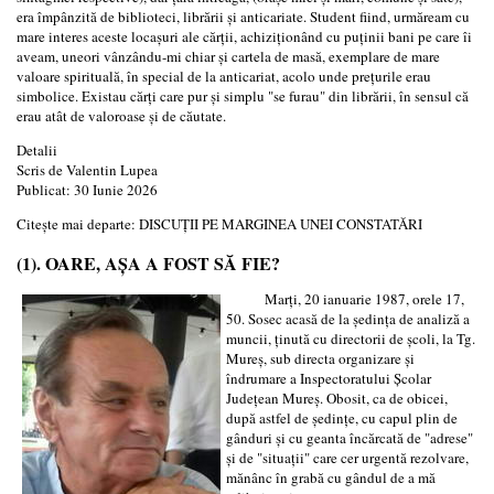
era împânzită de biblioteci, librării și anticariate. Student fiind, urmăream cu
mare interes aceste locașuri ale cărții, achiziționând cu puținii bani pe care îi
aveam, uneori vânzându-mi chiar și cartela de masă, exemplare de mare
valoare spirituală, în special de la anticariat, acolo unde prețurile erau
simbolice. Existau cărți care pur și simplu "se furau" din librării, în sensul că
erau atât de valoroase și de căutate.
Detalii
Scris de
Valentin Lupea
Publicat: 30 Iunie 2026
Citește mai departe: DISCUȚII PE MARGINEA UNEI CONSTATĂRI
(1). OARE, AȘA A FOST SĂ FIE?
Marți, 20 ianuarie 1987, orele 17,
50. Sosec acasă de la ședința de analiză a
muncii, ținută cu directorii de școli, la Tg.
Mureș, sub directa organizare și
îndrumare a Inspectoratului Școlar
Județean Mureș. Obosit, ca de obicei,
după astfel de ședințe, cu capul plin de
gânduri și cu geanta încărcată de "adrese"
și de "situații" care cer urgentă rezolvare,
mănânc în grabă cu gândul de a mă