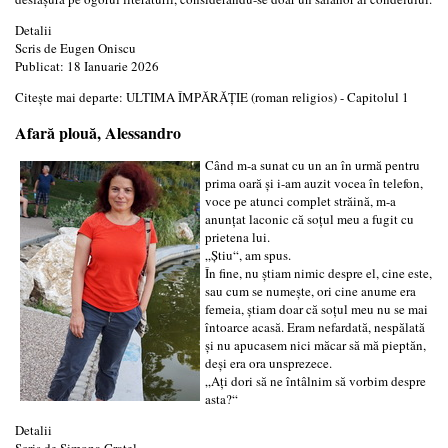
Detalii
Scris de
Eugen Oniscu
Publicat: 18 Ianuarie 2026
Citește mai departe: ULTIMA ÎMPĂRĂȚIE (roman religios) - Capitolul 1
Afară plouă, Alessandro
Când m-a sunat cu un an în urmă pentru
prima oară și i-am auzit vocea în telefon,
voce pe atunci complet străină, m-a
anunțat laconic că soțul meu a fugit cu
prietena lui.
„Știu“, am spus.
În fine, nu știam nimic despre el, cine este,
sau cum se numește, ori cine anume era
femeia, știam doar că soțul meu nu se mai
întoarce acasă. Eram nefardată, nespălată
şi nu apucasem nici măcar să mă pieptăn,
deşi era ora unsprezece.
„Ați dori să ne întâlnim să vorbim despre
asta?“
Detalii
Scris de
Simona Cratel