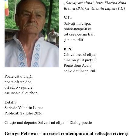
„Salvați-mi clipa", între Florina Nina
Breazu (B.N.) și Valentin Lupea (V.L.)
V. L.
Salvați-mi clipa,
poate-ncape-n ea
tot ceea ce-am trăit
și n-am trăit!
B. N.
Cât valorează clipa,
cine i-a știut prețul?
Poate doar Acela
ce i-a dat începutul.
Poate cât o viață,
poate cât un dor,
ori cât o veșnicie
ascunsă-n al ei zbor.
Detalii
Scris de
Valentin Lupea
Publicat: 27 Iulie 2026
Citește mai departe: Salvați-mi clipa! – Dialog poetic
George Petrovai – un eseist contemporan al reflecției civice și