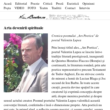
Acasă
Editorial
Poezie
Critică
Proză
Eseistică
Opiniuni
Poşta
VIDEO
FOTO
Teatru
Traditii
Contact
Interviu
Arta devenirii spirituale
Cronica poemului „Ars Poetica" de
poetul Valentin Lupea
Prin însuși titlul ales, „Ars Poetica",
poetul Valentin Lupea se înscrie într-o
tradiție literară prestigioasă, inaugurată
de Quintus Horatius Flaccus (Horațiu) și
continuată, în literatura română, prin arte
poetice reprezentative precum Testament
de Tudor Arghezi, Eu nu strivesc corola
de minuni a lumii de Lucian Blaga și Joc
secund de Ion Barbu. În toate aceste
creații, poezia devine spațiul în care
creatorul își exprimă concepția despre
artă, despre menirea poetului și despre
sensul actului creator. Poemul poetului Valentin Lupea valorifică această
convenție literară, conferindu-i însă o dimensiune proprie. Arta poetică nu
mai este, în primul rând, o reflecție asupra poeziei, ci asupra omului, asupra