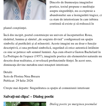
Dincolo de frumusețea imaginilor
poetice, textul propune o meditație
asupra singurătății, nu ca expresie a
abandonului sau a însingurării tragice, ci
ca stare de interiorizare în care iubirea
continuă să existe și să rodească în
planul conștiinței.
Încă din incipit, poetul construiește un univers al începuturilor. Roua,
răsăritul, lumina și sărutul „de sorginte divină” configurează un spațiu
simbolic al purificării și al reînnoirii. Aceste imagini nu au doar o funcție
descriptivă, ci una profund simbolică, sugerând că orice autentică întâlnire
cu sine se petrece sub semnul luminii. Așa cum observa Gaston Bachelard în
La Poétique de l'espace (1957), imaginile poetice ale elementelor naturale nu
descriu doar realitatea, ci revelează profunzimile ființei. În acest sens,
dimineața devine metafora unei renașteri interioare.
Detalii
Scris de
Florina Nina Breazu
Publicat: 29 Iulie 2026
Citește mai departe: Singurătatea ca spațiu al comuniunii interioare
Salvați-mi clipa! – Dialog poetic
Dialog poetic pe marginea poemului