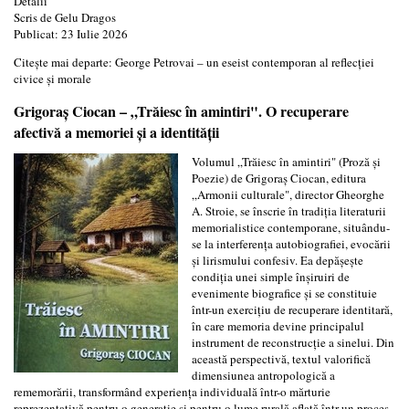
Detalii
Scris de
Gelu Dragos
Publicat: 23 Iulie 2026
Citește mai departe: George Petrovai – un eseist contemporan al reflecției
civice și morale
Grigoraș Ciocan – „Trăiesc în amintiri". O recuperare
afectivă a memoriei și a identității
Volumul „Trăiesc în amintiri" (Proză și
Poezie) de Grigoraș Ciocan, editura
„Armonii culturale", director Gheorghe
A. Stroie, se înscrie în tradiția literaturii
memorialistice contemporane, situându-
se la interferența autobiografiei, evocării
și lirismului confesiv. Ea depășește
condiția unei simple înșiruiri de
evenimente biografice și se constituie
într-un exercițiu de recuperare identitară,
în care memoria devine principalul
instrument de reconstrucție a sinelui. Din
această perspectivă, textul valorifică
dimensiunea antropologică a
rememorării, transformând experiența individuală într-o mărturie
reprezentativă pentru o generație și pentru o lume rurală aflată într-un proces