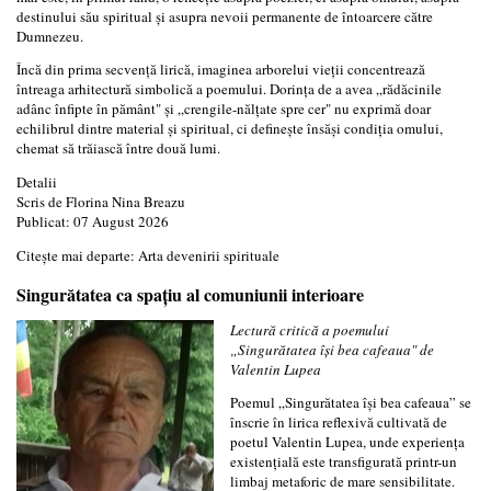
destinului său spiritual și asupra nevoii permanente de întoarcere către
Dumnezeu.
Încă din prima secvență lirică, imaginea arborelui vieții concentrează
întreaga arhitectură simbolică a poemului. Dorința de a avea „rădăcinile
adânc înfipte în pământ" și „crengile-nălțate spre cer" nu exprimă doar
echilibrul dintre material și spiritual, ci definește însăși condiția omului,
chemat să trăiască între două lumi.
Detalii
Scris de
Florina Nina Breazu
Publicat: 07 August 2026
Citește mai departe: Arta devenirii spirituale
Singurătatea ca spațiu al comuniunii interioare
Lectură critică a poemului
„Singurătatea își bea cafeaua" de
Valentin Lupea
Poemul „Singurătatea își bea cafeaua” se
înscrie în lirica reflexivă cultivată de
poetul Valentin Lupea, unde experiența
existențială este transfigurată printr-un
limbaj metaforic de mare sensibilitate.