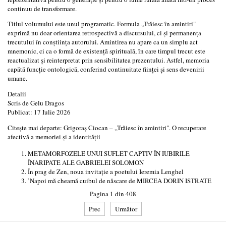
continuu de transformare.
Titlul volumului este unul programatic. Formula „Trăiesc în amintiri"
exprimă nu doar orientarea retrospectivă a discursului, ci și permanența
trecutului în conștiința autorului. Amintirea nu apare ca un simplu act
mnemonic, ci ca o formă de existență spirituală, în care timpul trecut este
reactualizat și reinterpretat prin sensibilitatea prezentului. Astfel, memoria
capătă funcție ontologică, conferind continuitate ființei și sens devenirii
umane.
Detalii
Scris de
Gelu Dragos
Publicat: 17 Iulie 2026
Citește mai departe: Grigoraș Ciocan – „Trăiesc în amintiri". O recuperare
afectivă a memoriei și a identității
METAMORFOZELE UNUI SUFLET CAPTIV ÎN IUBIRILE
ÎNARIPATE ALE GABRIELEI SOLOMON
În prag de Zen, noua invitație a poetului Ieremia Lenghel
’Napoi mă cheamă cuibul de născare de MIRCEA DORIN ISTRATE
Pagina 1 din 408
Prec
Următor