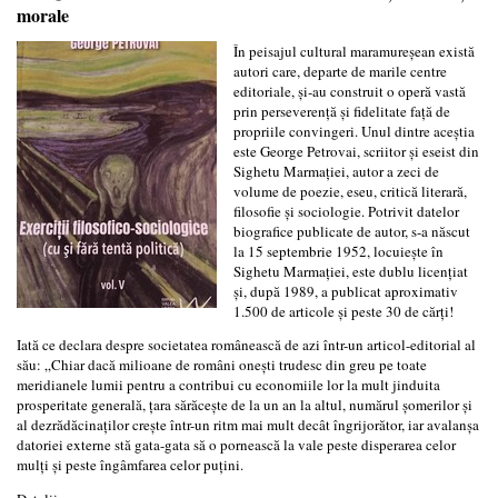
morale
În peisajul cultural maramureșean există
autori care, departe de marile centre
editoriale, și-au construit o operă vastă
prin perseverență și fidelitate față de
propriile convingeri. Unul dintre aceștia
este George Petrovai, scriitor și eseist din
Sighetu Marmației, autor a zeci de
volume de poezie, eseu, critică literară,
filosofie și sociologie. Potrivit datelor
biografice publicate de autor, s-a născut
la 15 septembrie 1952, locuiește în
Sighetu Marmației, este dublu licențiat
și, după 1989, a publicat aproximativ
1.500 de articole și peste 30 de cărți!
Iată ce declara despre societatea românească de azi într-un articol-editorial al
său: „Chiar dacă milioane de români onești trudesc din greu pe toate
meridianele lumii pentru a contribui cu economiile lor la mult jinduita
prosperitate generală, țara sărăcește de la un an la altul, numărul șomerilor și
al dezrădăcinaților crește într-un ritm mai mult decât îngrijorător, iar avalanșa
datoriei externe stă gata-gata să o pornească la vale peste disperarea celor
mulți și peste îngâmfarea celor puțini.