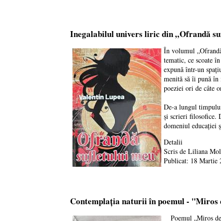
Inegalabilul univers liric din „Ofrandă s
În volumul „Ofrandă 
tematic, ce scoate în
expună într-un spațiu
menită să îi pună în 
poeziei ori de câte o
De-a lungul timpului 
și scrieri filosofice
domeniul educației ș
Detalii
Scris de
Liliana Mo
Publicat: 18 Martie
Contemplația naturii în poemul - "Miros
Poemul „Miros de pri