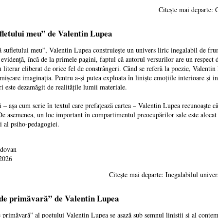
Citește mai depa
ufletului meu” de Valentin Lupea
sufletului meu”, Valentin Lupea construiește un univers liric inegalabil de frum
 evidență, încă de la primele pagini, faptul că autorul versurilor are un respect de
 literar eliberat de orice fel de constrângeri. Când se referă la poezie, Valenti
mișcare imaginația. Pentru a-și putea exploata în liniște emoțiile interioare și int
ri este dezamăgit de realitățile lumii materiale.
– așa cum scrie în textul care prefațează cartea – Valentin Lupea recunoaște că a
. De asemenea, un loc important în compartimentul preocupărilor sale este alocat 
i al psiho-pedagogiei.
ldovan
 2026
Citește mai departe: Inegalabilul unive
 de primăvară” de Valentin Lupea
măvară” al poetului Valentin Lupea se așază sub semnul liniștii și al contempla