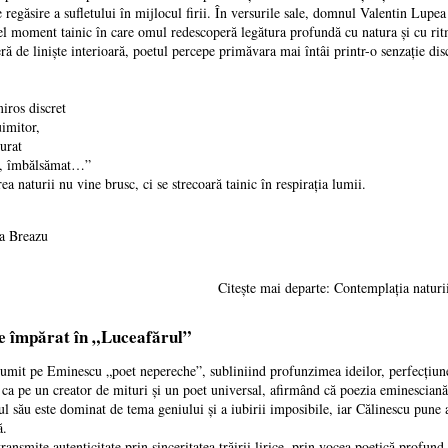
e regăsire a sufletului în mijlocul firii. În versurile sale, domnul Valentin Lup
el moment tainic în care omul redescoperă legătura profundă cu natura și cu ritm
 de liniște interioară, poetul percepe primăvara mai întâi printr-o senzație di
iros discret
uimitor,
turat
i, îmbălsămat…”
rea naturii nu vine brusc, ci se strecoară tainic în respirația lumii.
a Breazu
Citește mai departe: Contemplația natur
e împărat în „Luceafărul”
umit pe Eminescu „poet nepereche”, subliniind profunzimea ideilor, perfecțiunea 
 ca pe un creator de mituri și un poet universal, afirmând că poezia eminesciană
ul său este dominat de tema geniului și a iubirii imposibile, iar Călinescu pune
ă.
ansmite autenticitate prin sinceritatea trăirii lirice, prin vocea poetică profun