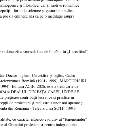
osmogonice și filozofice, dar și motive romantice
repetiții, formule solemne și gesturi simbolice
ză poezia eminesciană ca pe o meditație asupra
re ordonează cosmosul: fata de împărat în „Luceafărul”
A
octor inginer, Cercetător științific, Cadru
 Radio-televiziunea Română (1961- 1999), MĂRTURISIRI
ditura AGIR, 2026, este a treia carte de
, 2024 și DEALUL DIN FAȚA CASEI, UNDE SE
 prețioase contribuții teoretice și practice în
cepții de proiectare și realizare a unor noi aparate și
endentă din România - Televiziunea SOTI, (1991-
ate, cu caracter istorico-evolutiv al "fenomenului"
r al Grupului profesionist pentru independența