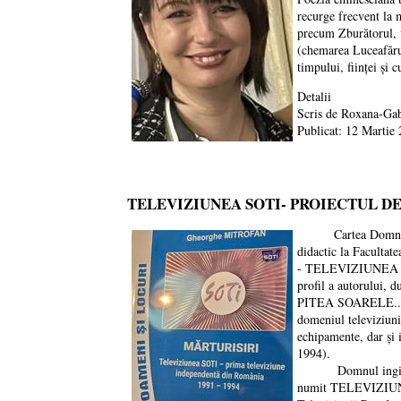
recurge frecvent la 
precum Zburătorul, vi
(chemarea Luceafărul
timpului, ființei și c
Detalii
Scris de
Roxana-Gab
Publicat: 12 Martie
TELEVIZIUNEA SOTI- PROIECTUL DE 
Cartea Domnului Gh
didactic la Facultat
- TELEVIZIUNEA S
profil a autorul
PITEA SOARELE..., Ed
domeniul televiziunii
echipamente, dar și 
1994).
Domnul inginer Gheo
numit TELEVIZIUNE, 