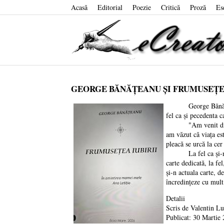
Acasă
Editorial
Poezie
Critică
Proză
Es
GEORGE BĂNĂȚEANU ȘI FRUMUSEȚEA
George Bănățeanu d
fel ca și pecedenta 
"Am venit din trecu
am văzut că viața es
pleacă se urcă la ce
La fel ca și-n pec
carte dedicată, la fe
și-n actuala carte, d
încredințeze cu mult
Detalii
Scris de
Valentin L
Publicat: 30 Martie