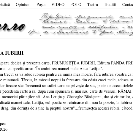
eistică
Opiniuni
Poşta
VIDEO
FOTO
Teatru
Traditii
Conta
 IUBIRII
edică și prezenta carte, FRUMUSEȚEA IUBIRII, Editura PANDA PRINT, Baia
carte, cu specificarea: "În amintirea mamei mele Anca Letiția".
t să vă aduc iubirea pentru că inima mea moare, fără iubirea voastră ca flor
te minunată. Târziu, în miezul nopții la fereastra din odaia casei mele, adesea u
r iar fiecare stea înseamnă un suflet care ne privește de sus, poate de aceea s
edenta carte a sa, după cum spuneam și mai sus, carte de versuri, RĂMÂ
l, memoriei părinților săi, Ana Letiția și Gheorghe Bănățeanu, dar și cititorilor,
edicată mamei sale, Letiția, eul poetic se reîntoarce din nou la poezie, la iubirea 
 drag, din dorința de a ține la pieptul nostru"...frumusețea acestei iubiri, câ
upea
 2026