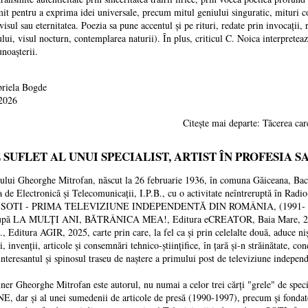
mit pentru a exprima idei universale, precum mitul geniului singuratic, mituri c
sul sau eternitatea. Poezia sa pune accentul și pe rituri, redate prin invocații, 
ui, visul nocturn, contemplarea naturii). În plus, criticul C. Noica interpretea
unoașterii.
riela Bogde
 2026
Citește mai departe: Tăcerea ca
SUFLET AL UNUI SPECIALIST, ARTIST ÎN PROFESIA S
eorghe Mitrofan, născut la 26 februarie 1936, în comuna Găiceana, Bacău, D
ea de Electronică și Telecomunicații, I.P.B., cu o activitate neîntreruptă în
OTI - PRIMA TELEVIZIUNE INDEPENDENTĂ DIN ROMÂNIA, (1991- 1994), E
ui, după LA MULȚI ANI, BĂTRÂNICA MEA!, Editura eCREATOR, Baia Mare
itura AGIR, 2025, carte prin care, la fel ca și prin celelalte două, aduce niște
, invenții, articole și consemnări tehnico-științifice, în țară și-n străinătate, con
interesantul și spinosul traseu de naștere a primului post de televiziune indep
rghe Mitrofan este autorul, nu numai a celor trei cărți "grele" de specialit
dar și al unei sumedenii de articole de presă (1990-1997), precum și fondato