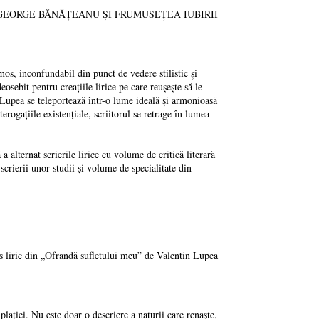
rte: GEORGE BĂNĂȚEANU ȘI FRUMUSEȚEA IUBIRII
os, inconfundabil din punct de vedere stilistic și
osebit pentru creațiile lirice pe care reușește să le
n Lupea se teleportează într-o lume ideală și armonioasă
erogațiile existențiale, scriitorul se retrage în lumea
 alternat scrierile lirice cu volume de critică literară
scrierii unor studii și volume de specialitate din
rs liric din „Ofrandă sufletului meu” de Valentin Lupea
ției. Nu este doar o descriere a naturii care renaște,