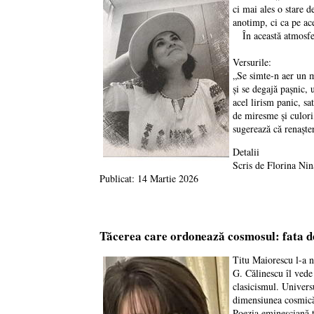
ci mai ales o stare d
anotimp, ci ca pe ac
În această atmosferă
Versurile:
„Se simte-n aer un m
și se degajă pașnic, 
acel lirism panic, sa
de miresme și culor
sugerează că renaște
Detalii
Scris de
Florina Nin
Publicat: 14 Martie 2026
Tăcerea care ordonează cosmosul: fata d
Titu Maiorescu l-a n
G. Călinescu îl vede
clasicismul. Univers
dimensiunea cosmic
Poezia eminesciană tr