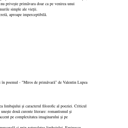
ea nu privește primăvara doar ca pe venirea unui
urile simple ale vieții.
scretă, aproape imperceptibilă.
ii în poemul - "Miros de primăvară” de Valentin Lupea
limbajului și caracterul filozofic al poeziei. Criticul
 unește două curente literare: romantismul și
 accent pe complexitatea imaginarului și pe
d personală și prin naturalețea limbajului. Eminescu