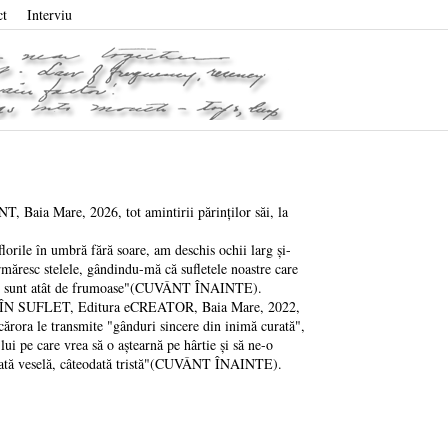
ct
Interviu
 Mare, 2026, tot amintirii părinților săi, la
ile în umbră fără soare, am deschis ochii larg și-
rmăresc stelele, gândindu-mă că sufletele noastre care
telele sunt atât de frumoase"(CUVÂNT ÎNAINTE).
I ÎN SUFLET, Editura eCREATOR, Baia Mare, 2022,
 cărora le transmite "gânduri sincere din inimă curată",
lui pe care vrea să o aștearnă pe hârtie și să ne-o
teodată veselă, câteodată tristă"(CUVÂNT ÎNAINTE).