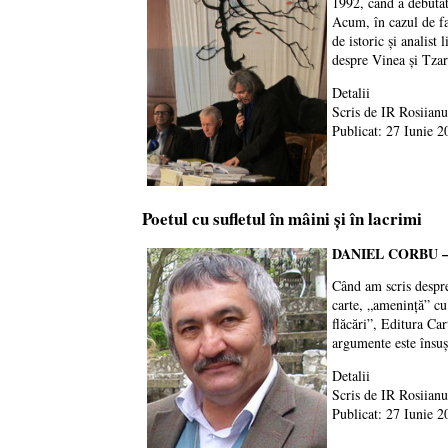
1992, când a debutat
Acum, în cazul de fa
de istoric şi analist
despre Vinea şi Tza
Detalii
Scris de
IR Rosiianu
Publicat: 27 Iunie 2
Poetul cu sufletul în mâini şi în lacrimi
DANIEL
CORBU
Când am scris despre
carte, „amenință” cu
flăcări”, Editura Ca
argumente este însuş
Detalii
Scris de
IR Rosiianu
Publicat: 27 Iunie 2