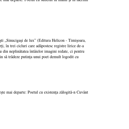
cești „Sinucigaşi de lux” (Editura Helicon - Timişoara,
i, în trei cicluri care adăpostesc registre lirice de-a
nu din neplinătatea întâielor imagini redate, ci pentru
vin să trădeze putinţa unui poet demult logodit cu
ește mai departe: Poetul cu existenţa zălogită-n Cuvânt