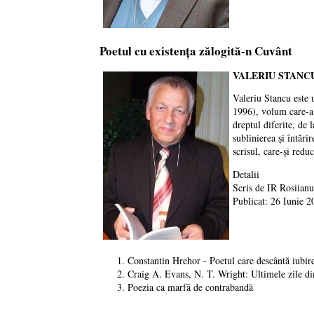
Poetul cu existenţa zălogită-n Cuvânt
VALERIU
STANC
Valeriu Stancu este u
1996), volum care-a p
dreptul diferite, de 
sublinierea şi întări
scrisul, care-şi redu
Detalii
Scris de
IR Rosiianu
Publicat: 26 Iunie 2
Constantin Hrehor - Poetul care descântă iubirea
Craig A. Evans, N. T. Wright: Ultimele zile din
Poezia ca marfă de contrabandă