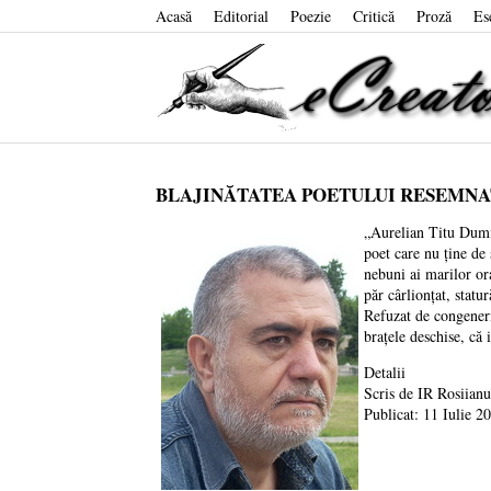
Acasă
Editorial
Poezie
Critică
Proză
Es
BLAJINĂTATEA POETULUI RESEMNA
„Aurelian Titu Dumit
poet care nu ține de 
nebuni ai marilor or
păr cârlionțat, statu
Refuzat de congeneri
brațele deschise, că 
Detalii
Scris de
IR Rosiianu
Publicat: 11 Iulie 2