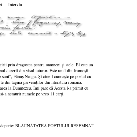
ct
Interviu
rii prin dragostea pentru oamneni și stele. El este un
nul durerii din visul tuturor. Este unul din frumoșii
e sunt”, Fănuș Neagu. Și cine-l cunoaște pe poetul cu
rte din tagma parveniților din literatura română.
ăparea la Dumnezeu. Îmi pare că Acesta l-a primit cu
u și-a nemurit numele pe vreo 11 cărți.
ai departe: BLAJINĂTATEA POETULUI RESEMNAT