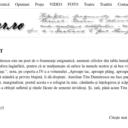
eistică
Opiniuni
Poşta
VIDEO
FOTO
Teatru
Traditii
Conta
T
rescu este un poet de o frumusețe enigmatică, asemeni cifrelor din tabla înmulți
sfera îngânfării, pentru că se mulțumește să sufere în numele nostru și să bea vi
așe.”, nota, pe coperta a IV-a a volumului „Aproape tac, aproape plâng, aproap
ră mândră și privire blajină, îi dă dreptate. Aurelian Titu Dumitrescu nu face pa
, marginalizat, poetul acesta s-a refugiat în sine, căutându-și înțelegerea și sc
i-a oblojit sufletul și rănile făcute de semenii invidioși. Și, iată, până acum Tit
015
Citește m