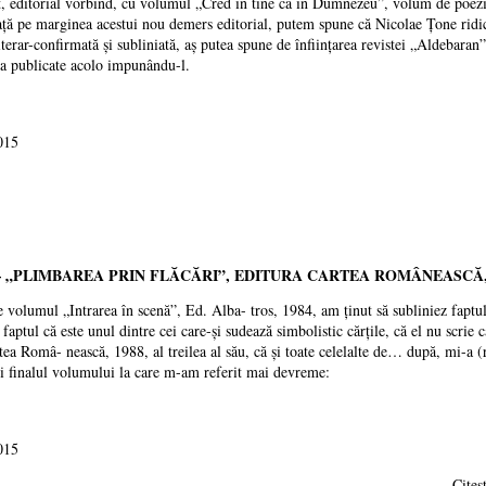
, editorial vorbind, cu volumul „Cred în tine ca în Dumnezeu”, volum de poezie
ţă pe marginea acestui nou demers editorial, putem spune că Nicolae Ţone ridică 
 literar-confirmată şi subliniată, aş putea spune de înfiinţarea revistei „Aldebaran”
ra publicate acolo impunându-l.
015
– „PLIMBAREA PRIN FLĂCĂRI”, EDITURA CARTEA ROMÂNEASCĂ,
 volumul „Intrarea în scenă”, Ed. Alba- tros, 1984, am ţinut să subliniez faptul
 faptul că este unul dintre cei care-şi sudează simbolistic cărţile, că el nu scr
rtea Româ- nească, 1988, al treilea al său, că şi toate celelalte de… după, mi-a 
i finalul volumului la care m-am referit mai devreme:
015
Citeș