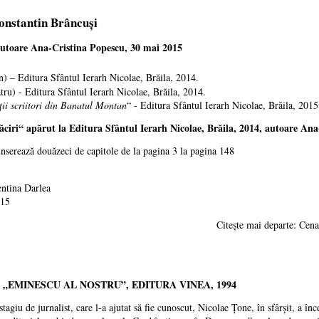
Constantin Brâncuși
autoare Ana-Cristina Popescu, 30 mai 2015
n) – Editura Sfântul Ierarh Nicolae, Brăila, 2014.
ru) - Editura Sfântul Ierarh Nicolae, Brăila, 2014.
ii scriitori din Banatul Montan
“ - Editura Sfântul Ierarh Nicolae, Brăila, 2015
ciri“ apărut la Editura Sfântul Ierarh Nicolae, Brăila, 2014, autoare Ana
nserează douăzeci de capitole de la pagina 3 la pagina 148
ntina Darlea
015
Citește mai departe: Cena
- „EMINESCU AL NOSTRU”, EDITURA VINEA, 1994
agiu de jurnalist, care l-a ajutat să fie cunoscut, Nicolae Ţone, în sfârşit, a înce