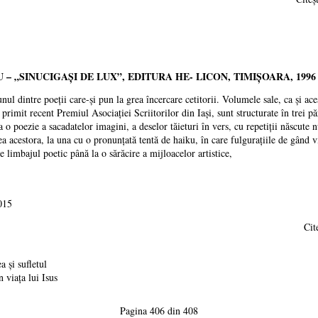
U
– „SINUCIGAŞI DE LUX”, EDITURA HE- LICON, TIMIŞOARA, 1996
nul dintre poeții care-şi pun la grea încercare cetitorii. Volumele sale, ca şi a
rimit recent Premiul Asociaţiei Scriitorilor din Iaşi, sunt structurate în trei părţ
la o poezie a sacadatelor imagini, a deselor tăieturi în vers, cu repetiţii născute 
rea acestora, la una cu o pronunţată tentă de haiku, în care fulguraţiile de gând 
ce limbajul poetic până la o sărăcire a mijloacelor artistice,
015
Cit
 şi sufletul
 viaţa lui Isus
Pagina 406 din 408