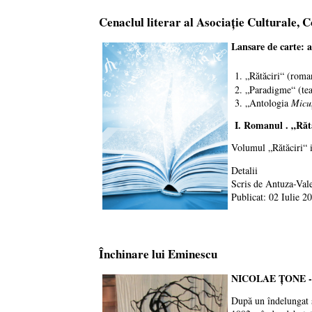
Cenaclul literar al Asociație Culturale, 
Lansare de carte: 
1. „Rătăciri“ (roma
2. „Paradigme“ (teat
3. „Antologia
Micuț
I.
Romanul . „Rătă
Volumul „Rătăciri“ i
Detalii
Scris de
Antuza-Vale
Publicat: 02 Iulie 2
Închinare lui Eminescu
NICOLAE
ŢONE
După un îndelungat st