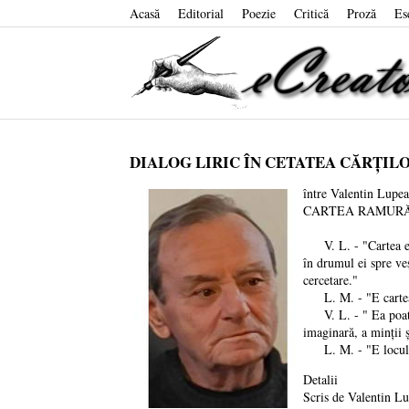
Acasă
Editorial
Poezie
Critică
Proză
Es
DIALOG LIRIC ÎN CETATEA CĂRȚIL
între Valentin Lup
CARTEA RAMURĂ D
V. L. - "Cartea este-
în drumul ei spre veș
cercetare."
L. M. - "E cartea r
V. L. - " Ea poate f
imaginară, a minții ș
L. M. - "E locul în c
Detalii
Scris de
Valentin L