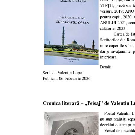
VIEȚII, proză scu
versuri, 2019; AN
pentru copii, 2020
ANULUI 2021, acorda
călătorie, 2023.
Cartea de față, care
Scriitorilor din Rom
între coperțile sale
dar și învățăminte, p
interioară,
Detalii
Scris de
Valentin Lupea
Publicat: 06 Februarie 2026
Cronica literară – „Peisaj” de Valentin 
Poetul Valentin Lupe
nu sunt realități sep
dezvălui o stare prim
Versul de deschidere