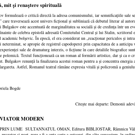
, mit și renaștere spirituală
 formulează o critică directă la adresa comunismului, iar semnificațiile sale se
care traversează acest univers ficțional și subliniază că debutul literar al autor
ui Bulgakov este accentuată de marginalitatea sa socială și de credința într un e
nainte de celebra epistolă adresată Comitetului Central și lui Stalin, scriitorul 
 academic bolșevic. În epocă, el era considerat un „reacționar periculos și intra
i neterminat, se apropie de registrul capodoperei prin capacitatea de a anticipa
 experienței sale de dramaturg interzis, o ficțiune în care detaliile biografice sun
e polemică. Textul funcționează ca un roman al formării artistice, dar și ca o cr
t. Bulgakov renunță la finalizarea acestui roman pentru a și concentra energia a
Margareta. Astfel, Romanul teatral rămâne expresia vitală și policromă a geniulu
riela Bogde
Citește mai departe: Demonii adevăr
O VIATOR MODERN
ME SULTANNATUL OMAN, Editura BIBLIOSTAR, Râmnicu Vâlcea, 2025,
t, prozator și poet, pare a fi a opta carte a autoarei, din câte cunoaștem, în or