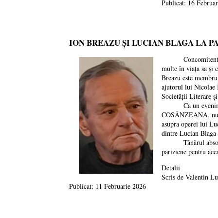
Publicat: 16 Februa
ION BREAZU ȘI LUCIAN BLAGA LA P
Concomitent cu anul
multe în viața sa și
Breazu este membru al
ajutorul lui Nicolae
Societății Literare 
Ca un eveniment d
COSÂNZEANA, numerel
asupra operei lui Lu
dintre Lucian Blaga 
Tânărul absolvent 
pariziene pentru acea
Detalii
Scris de
Valentin L
Publicat: 11 Februarie 2026