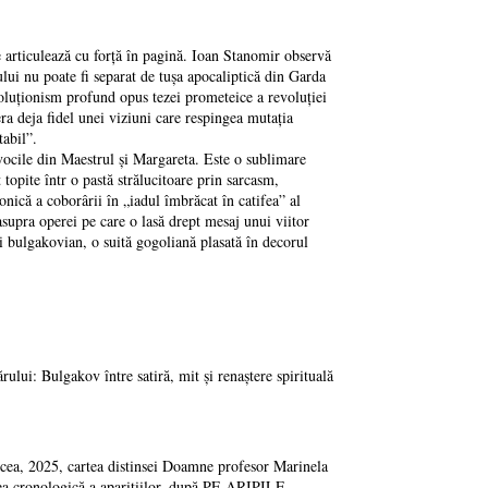
 articulează cu forță în pagină. Ioan Stanomir observă
ului nu poate fi separat de tușa apocaliptică din Garda
voluționism profund opus tezei prometeice a revoluției
era deja fidel unei viziuni care respingea mutația
tabil”.
 vocile din Maestrul și Margareta. Este o sublimare
t topite într o pastă strălucitoare prin sarcasm,
onică a coborârii în „iadul îmbrăcat în catifea” al
supra operei pe care o lasă drept mesaj unui viitor
i bulgakovian, o suită gogoliană plasată în decorul
ului: Bulgakov între satiră, mit și renaștere spirituală
 cartea distinsei Doamne profesor Marinela
dinea cronologică a aparițiilor, după PE ARIPILE