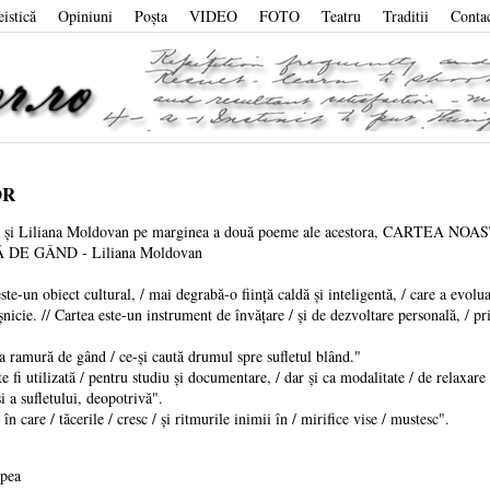
eistică
Opiniuni
Poşta
VIDEO
FOTO
Teatru
Traditii
Conta
OR
ea și Liliana Moldovan pe marginea a două poeme ale acestora, CARTEA 
E GÂND - Liliana Moldovan
un obiect cultural, / mai degrabă-o ființă caldă și inteligentă, / care a evoluat 
nicie. // Cartea este-un instrument de învățare / și de dezvoltare personală, / pr
amură de gând / ce-și caută drumul spre sufletul blând."
i utilizată / pentru studiu și documentare, / dar și ca modalitate / de relaxare 
i a sufletului, deopotrivă".
are / tăcerile / cresc / și ritmurile inimii în / mirifice vise / mustesc".
upea