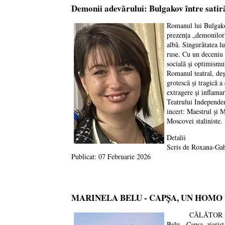
Demonii adevărului: Bulgakov între satiră
Romanul lui Bulgakov
prezența „demonilor” 
albă. Singurătatea l
ruse. Cu un deceniu î
socială și optimismul
Romanul teatral, deș
grotescă și tragică a
extragere și inflamar
Teatrului Independen
incert: Maestrul și 
Moscovei staliniste.
Detalii
Scris de
Roxana-Gab
Publicat: 07 Februarie 2026
MARINELA BELU - CAPȘA, UN HOM
CĂLĂTOR PRIN LU
Belu - Capșa, ziaris