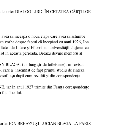
ai departe: DIALOG LIRIC ÎN CETATEA CĂRȚILOR
avea să înceapă o nouă etapă care avea să schimbe
Este vorba despre faptul că începând cu anul 1926, Ion
atea de Litere și Filosofie a universității clujene, cu
Tot în această perioadă, Breazu devine membru al
GA, (un lung șir de foiletoane), în revista
 care a însemnat de fapt primul studiu de sinteză
ilosof, așa după cum rezultă și din corespondența
ar în anul 1927 trimite din Franța corespondențe
 fața locului.
departe: ION BREAZU ȘI LUCIAN BLAGA LA PARIS