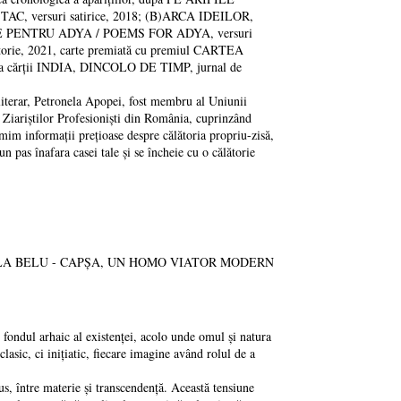
C, versuri satirice, 2018; (B)ARCA IDEILOR,
OEME PENTRU ADYA / POEMS FOR ADYA, versuri
torie, 2021, carte premiată cu premiul CARTEA
 a a cărții INDIA, DINCOLO DE TIMP, jurnal de
literar, Petronela Apopei, fost membru al Uniunii
Ziariștilor Profesioniști din România, cuprinzând
im informații prețioase despre călătoria propriu-zisă,
n pas înafara casei tale și se încheie cu o călătorie
RINELA BELU - CAPȘA, UN HOMO VIATOR MODERN
fondul arhaic al existenței, acolo unde omul și natura
 clasic, ci inițiatic, fiecare imagine având rolul de a
, între materie și transcendență. Această tensiune