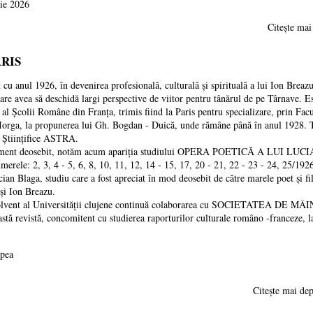
rie 2026
Citește m
ARIS
 1926, în devenirea profesională, culturală și spirituală a lui Ion Breazu 
 care avea să deschidă largi perspective de viitor pentru tânărul de pe Târnave. 
 Școlii Române din Franța, trimis fiind la Paris pentru specializare, prin Facult
 Iorga, la propunerea lui Gh. Bogdan - Duică, unde rămâne până în anul 1928. 
și Științifice ASTRA.
eosebit, notăm acum apariția studiului OPERA POETICĂ A LUI LUCIAN BLA
e: 2, 3, 4 - 5, 6, 8, 10, 11, 12, 14 - 15, 17, 20 - 21, 22 - 23 - 24, 25/1926,
cian Blaga, studiu care a fost apreciat în mod deosebit de către marele poet și f
și Ion Breazu.
al Universității clujene continuă colaborarea cu SOCIETATEA DE MÂINE, i
stă revistă, concomitent cu studierea raporturilor culturale româno -franceze, la
upea
Citește mai 