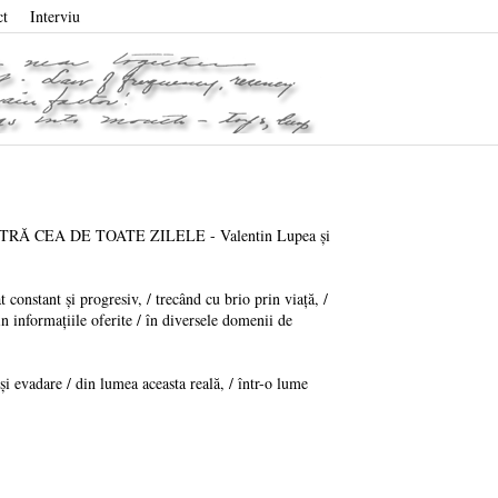
ct
Interviu
NOASTRĂ CEA DE TOATE ZILELE - Valentin Lupea și
constant și progresiv, / trecând cu brio prin viață, /
in informațiile oferite / în diversele domenii de
și evadare / din lumea aceasta reală, / într-o lume