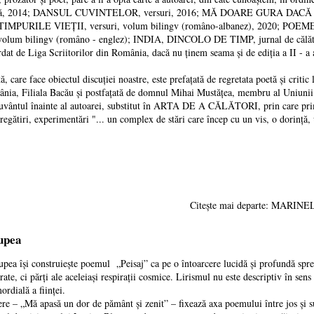
rtă, 2014; DANSUL CUVINTELOR, versuri, 2016; MĂ DOARE GURA DACĂ TA
OTIMPURILE VIEȚII, versuri, volum bilingv (româno-albanez), 2020; P
, volum bilingv (româno - englez); INDIA, DINCOLO DE TIMP, jurnal de călă
t de Liga Scriitorilor din România, dacă nu ținem seama și de ediția a II -
 face obiectul discuției noastre, este prefațată de regretata poetă și critic 
ânia, Filiala Bacău și postfațată de domnul Mihai Mustățea, membru al Uniunii 
 cuvântul înainte al autoarei, substitut în ARTA DE A CĂLĂTORI, prin care prim
regătiri, experimentări "... un complex de stări care încep cu un vis, o dorință, u
Citește mai departe: MA
Lupea
a își construiește poemul „Peisaj” ca pe o întoarcere lucidă și profundă spre 
arate, ci părți ale aceleiași respirații cosmice. Lirismul nu este descriptiv în sens
ordială a ființei.
 – „Mă apasă un dor de pământ şi zenit” – fixează axa poemului între jos și sus