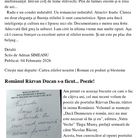
multinuanțat. Într-un colț de lume străvechi. Plin de farmec enorm și-n ziua
de azi...
Radu e un condei redutabil. Un romancier redutabil. Atractiv foarte. Căruia
nu doar eleganța și fluența stilului îi sunt caracteristice. Spun asta fincă
inteligența și cultura nu-i lipsesc nici ele. Documentarea e mereu una forte.
Adecvată fără greș la subiect. I-am citit în ultima vreme mai multe opuri. Așa
că-l cunosc binișor ca excelent autor al zilelor noastre. Și-mi este pe plac din
belșug...
Detalii
Scris de
Adrian SIMEANU
Publicat: 04 Februarie 2026
Citește mai departe: Cartea zilelor noastre | Roman cu poduri și blesteme
Românul Răzvan Ducan s-a făcut... Poezie!
Am primit cu aceeași bucurie cu care o fac
de câțiva ani, cel mai recent volum de
poezii ale poetului Răzvan Ducan, trăitor
în inima României. Volumul se numește
„Dacă Dumnezeu e român, nici nu mai
este necesar să fiu și eu”, editura „Vatra
Veche” Târgu Mureș, prefață semnată de
către Nicolae Băciuț.
Acesta, bun cunoscător al operei poetului