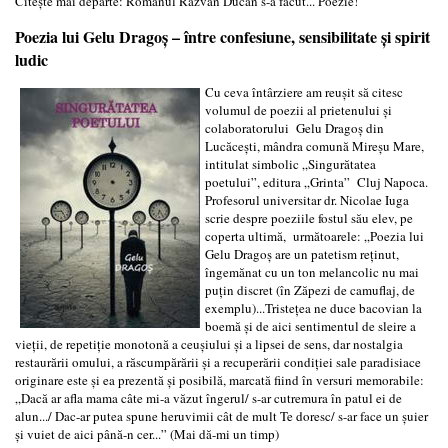
Citește mai departe: Românul Răzvan Ducan s-a făcut... Poezie!
Poezia lui Gelu Dragoș – între confesiune, sensibilitate și spirit
ludic
Cu ceva întârziere am reușit să citesc
volumul de poezii al prietenului și
colaboratorului Gelu Dragoș din
Lucăcești, mândra comună Mireșu Mare,
intitulat simbolic „Singurătatea
poetului”, editura „Grinta” Cluj Napoca.
Profesorul universitar dr. Nicolae Iuga
scrie despre poeziile fostul său elev, pe
coperta ultimă, următoarele: „Poezia lui
Gelu Dragoș are un patetism reținut,
îngemănat cu un ton melancolic nu mai
puțin discret (în Zăpezi de camuflaj, de
exemplu)...Tristețea ne duce bacovian la
boemă și de aici sentimentul de sleire a
vieții, de repetiție monotonă a ceușiului și a lipsei de sens, dar nostalgia
restaurării omului, a răscumpărării și a recuperării condiției sale paradisiace
originare este și ea prezentă și posibilă, marcată fiind în versuri memorabile:
„Dacă ar afla mama câte mi-a văzut îngerul/ s-ar cutremura în patul ei de
alun.../ Dac-ar putea spune heruvimii cât de mult Te doresc/ s-ar face un șuier
și vuiet de aici până-n cer...” (Mai dă-mi un timp)