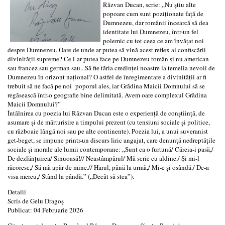
Răzvan Ducan, scrie: „Nu știu alte
popoare cum sunt poziționate față de
Dumnezeu, dar românii încearcă să dea
identitate lui Dumnezeu, într-un fel
polemic cu tot ceea ce am învățat noi
despre Dumnezeu. Oare de unde ar putea să vină acest reflex al confiscării
divinității supreme? Ce l-ar putea face pe Dumnezeu român și nu american
sau francez sau german sau...Să fie tăria credinței noastre la temelia nevoii de
Dumnezeu în orizont național? O astfel de înregimentare a divinității ar fi
trebuit să ne facă pe noi poporul ales, iar Grădina Maicii Domnului să se
regăsească într-o geografie bine delimitată. Avem oare complexul Grădina
Maicii Domnului?”
Întâlnirea cu poezia lui Răzvan Ducan este o experiență de conștiință, de
asumare și de mărturisire a timpului prezent (cu tensiuni sociale și politice,
cu războaie lângă noi sau pe alte continente). Poezia lui, a unui suveranist
get-beget, se impune printr-un discurs liric angajat, care denunță nedreptățile
sociale și morale ale lumii contemporane: „Sunt ca o furtună/ Căreia-i pasă,/
De dezlănțuirea/ Sinuoasă!// Neastâmpărul/ Mă scrie cu aldine,/ Și mi-l
răcoresc,/ Să mă apăr de mine.// Harul, până la urmă,/ Mi-e și osândă,/ De-a
visa mereu,/ Stând la pândă.” („Decât să stea”).
Detalii
Scris de
Gelu Dragoş
Publicat: 04 Februarie 2026