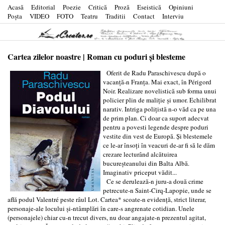
Acasă
Editorial
Poezie
Critică
Proză
Eseistică
Opiniuni
Poşta
VIDEO
FOTO
Teatru
Traditii
Contact
Interviu
Cartea zilelor noastre | Roman cu poduri și blesteme
Oferit de Radu Paraschivescu după o
vacanță-n Franța. Mai exact, în Périgord
Noir. Realizare novelistică sub forma unui
policier plin de maliție și umor. Echilibrat
narativ. Intriga polițistă n-o văd ca pe una
de prim plan. Ci doar ca suport adecvat
pentru a povesti legende despre poduri
vestite din vest de Europă. Și blestemele
ce le-ar însoți în veacuri de-ar fi să le dăm
crezare lecturând alcătuirea
bucureșteanului din Balta Albă.
Imaginativ priceput vădit...
Ce se derulează-n juru-a două crime
petrecute-n Saint-Cirq-Lapopie, unde se
află podul Valentré peste râul Lot. Cartea* scoate-n evidență, strict literar,
personaje-ale locului și-ntâmplări în care-s angrenate cotidian. Unele
(personajele) chiar cu-n trecut divers, nu doar angajate-n prezentul agitat,