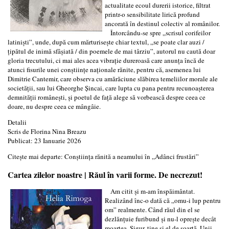
actualitate ecoul durerii istorice, filtrat
printr-o sensibilitate lirică profund
ancorată în destinul colectiv al românilor.
Întorcându-se spre „scrisul corifeilor
latiniști”, unde, după cum mărturisește chiar textul, „se poate clar auzi /
țipătul de inimă sfâșiată / din poemele de mai târziu”, autorul nu caută doar
gloria trecutului, ci mai ales acea vibrație dureroasă care anunța încă de
atunci fisurile unei conștiințe naționale rănite, pentru că, asemenea lui
Dimitrie Cantemir, care observa cu amărăciune slăbirea temeliilor morale ale
societății, sau lui Gheorghe Șincai, care lupta cu pana pentru recunoașterea
demnității românești, și poetul de față alege să vorbească despre ceea ce
doare, nu despre ceea ce mângâie.
Detalii
Scris de
Florina Nina Breazu
Publicat: 23 Ianuarie 2026
Citește mai departe: Conștiința rănită a neamului în „Adânci frustări”
Cartea zilelor noastre | Răul în varii forme. De necrezut!
Am citit și m-am înspăimântat.
Realizând înc-o dată că „omu-i lup pentru
om” realmente. Când răul din el se
dezlănțuie furibund și nu-l oprește decât
moartea. Sigur, ține și el de soartă. Unii