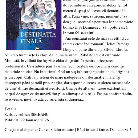
dovedindu-se categoric malefici. Și tot
mereu dispuși să lovească demonic în
alții. Până vine, să zicem, momentu` să
dea și ei socoteală pentru-a lor nemernicie
bolnavă. Și Dumnezeu să-i potolească
într-un fel sau altul...
Am constatat cele de mai sus citind cu
interes crescând romanu` Heliei Rimoga.
Despre o parte din viața Silviei Linoiu.
Nu vreo frumusețe la chip, da` bună la suflet. Răbdătoare cât cuprinde.
Modestă. Invidiată foc (aș zice chiar dușmănită) pentru priceperea
profesională. Ce-i aduce pân` la urmă recunoaștere europeană și condiții
materiale sporite. Nu în ultimu` rând un soț iubitor (argentinian de origine)
și-un copil. Câțiva prieteni de mare nădejde și-o... destinație finală. Își
descoperă până și tatăl prin Anglia, dar suportă dureros uciderea mamei sale
de unu` dintre dușmanii ei neostoiți. Una peste alta, un traseu existențial,
parțial desigur, ce ilustrează din plin afirmația din titlu. Eroina confruntându-
se o vreme, nevinovată, cu suferința și durerea...
Detalii
Scris de
Adrian SIMEANU
Publicat: 22 Ianuarie 2026
Citește mai departe: Cartea zilelor noastre | Răul în varii forme. De necrezut!