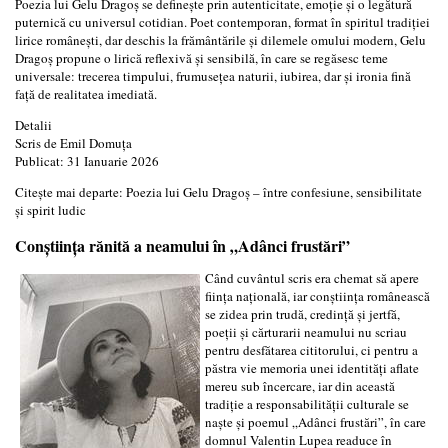
Poezia lui Gelu Dragoș se definește prin autenticitate, emoție și o legătură
puternică cu universul cotidian. Poet contemporan, format în spiritul tradiției
lirice românești, dar deschis la frământările și dilemele omului modern, Gelu
Dragoș propune o lirică reflexivă și sensibilă, în care se regăsesc teme
universale: trecerea timpului, frumusețea naturii, iubirea, dar și ironia fină
față de realitatea imediată.
Detalii
Scris de
Emil Domuța
Publicat: 31 Ianuarie 2026
Citește mai departe: Poezia lui Gelu Dragoș – între confesiune, sensibilitate
și spirit ludic
Conștiința rănită a neamului în „Adânci frustări”
Când cuvântul scris era chemat să apere
ființa națională, iar conștiința românească
se zidea prin trudă, credință și jertfă,
poeții și cărturarii neamului nu scriau
pentru desfătarea cititorului, ci pentru a
păstra vie memoria unei identități aflate
mereu sub încercare, iar din această
tradiție a responsabilității culturale se
naște și poemul „Adânci frustări”, în care
domnul Valentin Lupea readuce în