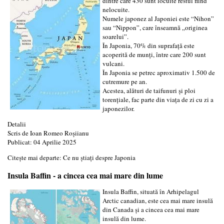
dintre care 430 sunt locuite restul fiind
nelocuite.
Numele japonez al Japoniei este “Nihon”
sau “Nippon”, care înseamnă „originea
soarelui”.
În Japonia, 70% din suprafață este
acoperită de munți, între care 200 sunt
vulcani.
În Japonia se petrec aproximativ 1.500 de
cutremure pe an.
Acestea, alături de taifunuri și ploi
torențiale, fac parte din viața de zi cu zi a
japonezilor.
Detalii
Scris de
Ioan Romeo Roșiianu
Publicat: 04 Aprilie 2025
Citește mai departe: Ce nu știați despre Japonia
Insula Baffin - a cincea cea mai mare din lume
Insula Baffin, situată în Arhipelagul
Arctic canadian, este cea mai mare insulă
din Canada și a cincea cea mai mare
insulă din lume.