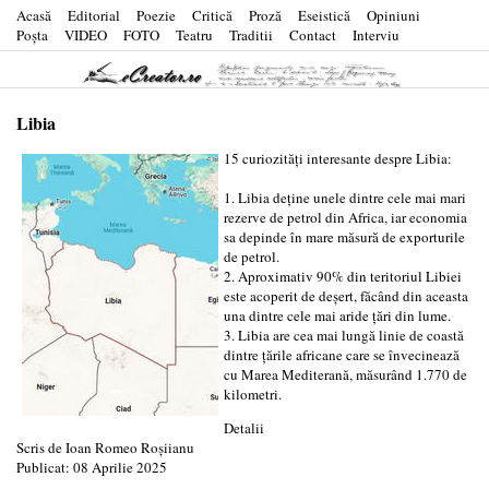
Acasă
Editorial
Poezie
Critică
Proză
Eseistică
Opiniuni
Poşta
VIDEO
FOTO
Teatru
Traditii
Contact
Interviu
Libia
15 curiozități interesante despre Libia:
1. Libia deține unele dintre cele mai mari
rezerve de petrol din Africa, iar economia
sa depinde în mare măsură de exporturile
de petrol.
2. Aproximativ 90% din teritoriul Libiei
este acoperit de deșert, făcând din aceasta
una dintre cele mai aride țări din lume.
3. Libia are cea mai lungă linie de coastă
dintre țările africane care se învecinează
cu Marea Mediterană, măsurând 1.770 de
kilometri.
Detalii
Scris de
Ioan Romeo Roșiianu
Publicat: 08 Aprilie 2025