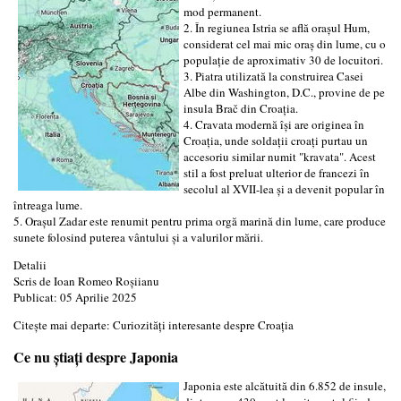
mod permanent.
2. În regiunea Istria se află orașul Hum,
considerat cel mai mic oraș din lume, cu o
populație de aproximativ 30 de locuitori.
3. Piatra utilizată la construirea Casei
Albe din Washington, D.C., provine de pe
insula Brač din Croația.
4. Cravata modernă își are originea în
Croația, unde soldații croați purtau un
accesoriu similar numit "kravata". Acest
stil a fost preluat ulterior de francezi în
secolul al XVII-lea și a devenit popular în
întreaga lume.
5. Orașul Zadar este renumit pentru prima orgă marină din lume, care produce
sunete folosind puterea vântului și a valurilor mării.
Detalii
Scris de
Ioan Romeo Roșiianu
Publicat: 05 Aprilie 2025
Citește mai departe: Curiozități interesante despre Croația
Ce nu știați despre Japonia
Japonia este alcătuită din 6.852 de insule,