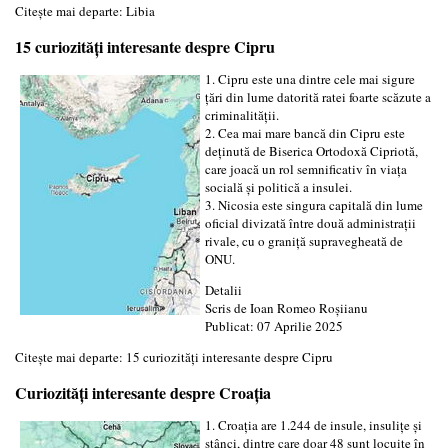
Citește mai departe: Libia
15 curiozități interesante despre Cipru
1. Cipru este una dintre cele mai sigure
țări din lume datorită ratei foarte scăzute a
criminalității.
2. Cea mai mare bancă din Cipru este
deținută de Biserica Ortodoxă Cipriotă,
care joacă un rol semnificativ în viața
socială și politică a insulei.
3. Nicosia este singura capitală din lume
oficial divizată între două administrații
rivale, cu o graniță supravegheată de
ONU.
Detalii
Scris de
Ioan Romeo Roșiianu
Publicat: 07 Aprilie 2025
Citește mai departe: 15 curiozități interesante despre Cipru
Curiozități interesante despre Croația
1. Croația are 1.244 de insule, insulițe și
stânci, dintre care doar 48 sunt locuite în