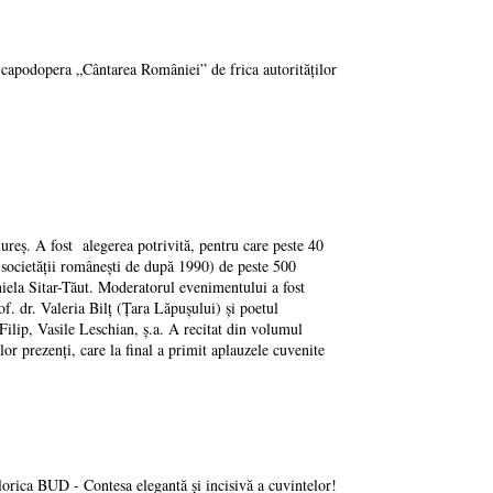
 capodopera „Cântarea României” de frica autorităților
ureș. A fost alegerea potrivită, pentru care peste 40
 societății românești de după 1990) de peste 500
ela Sitar-Tăut. Moderatorul evenimentului a fost
f. dr. Valeria Bilț (Țara Lăpușului) și poetul
lip, Vasile Leschian, ș.a. A recitat din volumul
or prezenți, care la final a primit aplauzele cuvenite
lorica BUD - Contesa elegantă și incisivă a cuvintelor!