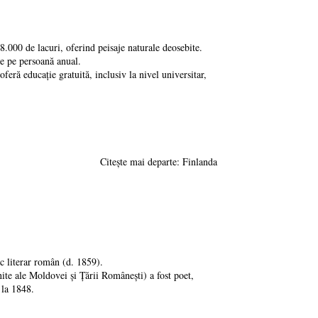
8.000 de lacuri, oferind peisaje naturale deosebite.
e pe persoană anual.
feră educație gratuită, inclusiv la nivel universitar,
Citește mai departe: Finlanda
ic literar român (d. 1859).
ite ale Moldovei și Țării Românești) a fost poet,
 la 1848.