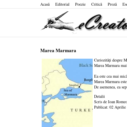
Acasă
Editorial
Poezie
Critică
Proză
Es
Marea Marmara
Curiozități despre 
Marea Marmara mai 
Ea este cea mai mic
Marea Marmara este o
De asemenea, ea sepa
Detalii
Scris de
Ioan Romeo
Publicat: 02 Aprilie