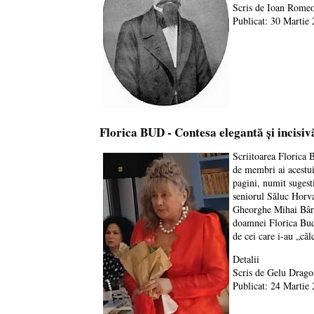
Scris de
Ioan Romeo
Publicat: 30 Martie
Florica BUD - Contesa elegantă și incisiv
Scriitoarea Florica 
de membri ai acestui
pagini, numit sugest
seniorul Săluc Horvat
Gheorghe Mihai Bârle
doamnei Florica Bud 
de cei care i-au „căl
Detalii
Scris de
Gelu Drago
Publicat: 24 Martie