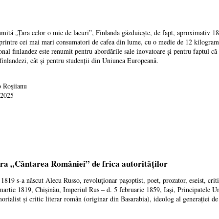
umită „Țara celor o mie de lacuri”, Finlanda găzduiește, de fapt, aproximativ 18
 printre cei mai mari consumatori de cafea din lume, cu o medie de 12 kilogram
nal finlandez este renumit pentru abordările sale inovatoare și pentru faptul că o
 finlandezi, cât și pentru studenții din Uniunea Europeană.
 Roșiianu
 2025
ra „Cântarea României” de frica autorităților
1819 s-a născut Alecu Russo, revoluționar pașoptist, poet, prozator, eseist, crit
artie 1819, Chișinău, Imperiul Rus – d. 5 februarie 1859, Iași, Principatele Un
orialist și critic literar român (originar din Basarabia), ideolog al generației de