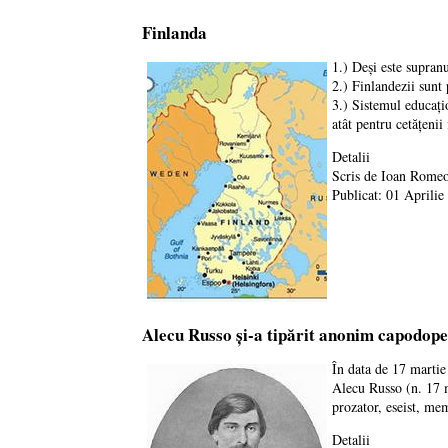
Finlanda
1.) Deși este supran
2.) Finlandezii sunt
3.) Sistemul educațio
atât pentru cetățenii
Detalii
Scris de
Ioan Romeo
Publicat: 01 Aprilie
Alecu Russo și-a tipărit anonim capodope
În data de 17 martie 
Alecu Russo (n. 17 m
prozator, eseist, mem
Detalii