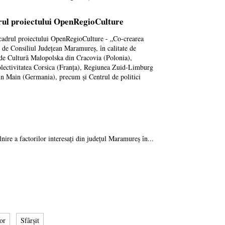
drul proiectului OpenRegioCulture
n cadrul proiectului OpenRegioCulture - „Co-crearea
t de Consiliul Județean Maramureș, în calitate de
l de Cultură Malopolska din Cracovia (Polonia),
lectivitatea Corsica (Franța), Regiunea Zuid-Limburg
in Main (Germania), precum și Centrul de politici
nire a factorilor interesați din județul Maramureș în...
or
Sfârșit