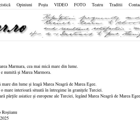
eistică
Opiniuni
Poşta
VIDEO
FOTO
Teatru
Traditii
Conta
Marea Marmara, cea mai mică mare din lume.
e numită și Marea Marmora.
ă mare din lume și leagă Marea Neagră de Marea Egee.
 mare interioară situată în întregime în granițele Turciei.
ră părțile asiatice și europene ale Turciei, legând Marea Neagră de Marea Egee
 Roșiianu
 2025