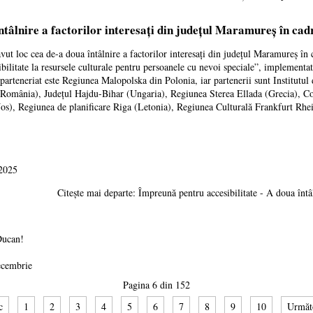
ntâlnire a factorilor interesați din județul Maramureș în ca
avut loc cea de-a doua întâlnire a factorilor interesați din județul Maramureș î
ibilitate la resursele culturale pentru persoanele cu nevoi speciale”, implementa
 parteneriat este Regiunea Malopolska din Polonia, iar partenerii sunt Institutu
România), Județul Hajdu-Bihar (Ungaria), Regiunea Sterea Ellada (Grecia), Co
Jos), Regiunea de planificare Riga (Letonia), Regiunea Culturală Frankfurt Rhe
 2025
Citește mai departe: Împreună pentru accesibilitate - A doua întâl
Ducan!
ecembrie
Pagina 6 din 152
c
1
2
3
4
5
6
7
8
9
10
Următ