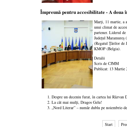
Împreună pentru accesibilitate - A doua î
Marți, 11 martie, a 
unui climat de acces
partener. Liderul de
Județul Maramureș (
(Regatul Țărilor de 
KMOP (Belgia).
Detalii
Scris de
CJMM
Publicat: 13 Martie
Despre un deceniu furat, în cartea lui Răzvan 
La cât mai mulți, Dragos Gelu!
„Nord Literar” – număr dublu pe noiembrie-d
Start
Pre