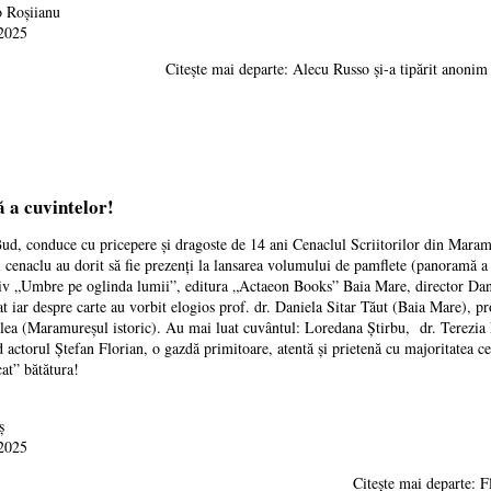
 Roșiianu
 2025
Citește mai departe: Alecu Russo și-a tipărit anonim
ă a cuvintelor!
Bud, conduce cu pricepere și dragoste de 14 ani Cenaclul Scriitorilor din Maram
 cenaclu au dorit să fie prezenți la lansarea volumului de pamflete (panoramă a
iv „Umbre pe oglinda lumii”, editura „Actaeon Books” Baia Mare, director Dani
 iar despre carte au vorbit elogios prof. dr. Daniela Sitar Tăut (Baia Mare), pro
a (Maramureșul istoric). Au mai luat cuvântul: Loredana Știrbu, dr. Terezia Fi
actorul Ștefan Florian, o gazdă primitoare, atentă și prietenă cu majoritatea cel
cat” bătătura!
ș
 2025
Citește mai departe: F