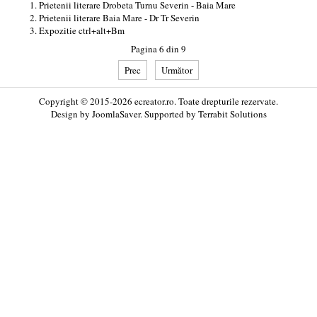
Prietenii literare Drobeta Turnu Severin - Baia Mare
Prietenii literare Baia Mare - Dr Tr Severin
Expozitie ctrl+alt+Bm
Pagina 6 din 9
Prec
Următor
Copyright © 2015-2026 ecreator.ro. Toate drepturile rezervate.
Design by
JoomlaSaver
. Supported by
Terrabit Solutions