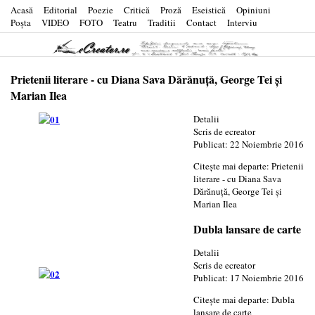
Acasă
Editorial
Poezie
Critică
Proză
Eseistică
Opiniuni
Poşta
VIDEO
FOTO
Teatru
Traditii
Contact
Interviu
Prietenii literare - cu Diana Sava Dărănuţă, George Tei şi
Marian Ilea
Detalii
Scris de
ecreator
Publicat: 22 Noiembrie 2016
Citește mai departe: Prietenii
literare - cu Diana Sava
Dărănuţă, George Tei şi
Marian Ilea
Dubla lansare de carte
Detalii
Scris de
ecreator
Publicat: 17 Noiembrie 2016
Citește mai departe: Dubla
lansare de carte