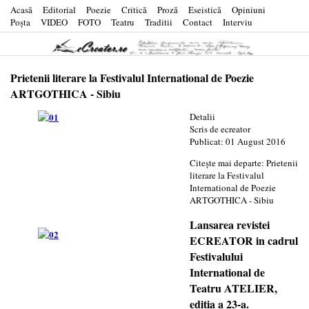
Acasă
Editorial
Poezie
Critică
Proză
Eseistică
Opiniuni
Poşta
VIDEO
FOTO
Teatru
Traditii
Contact
Interviu
Prietenii literare la Festivalul International de Poezie
ARTGOTHICA - Sibiu
Detalii
Scris de
ecreator
Publicat: 01 August 2016
Citește mai departe: Prietenii
literare la Festivalul
International de Poezie
ARTGOTHICA - Sibiu
Lansarea revistei
ECREATOR in cadrul
Festivalului
International de
Teatru ATELIER,
editia a 23-a.