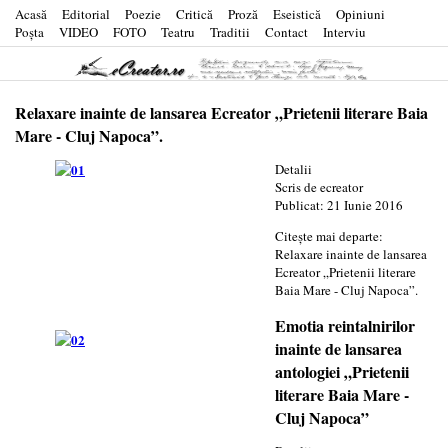
Acasă
Editorial
Poezie
Critică
Proză
Eseistică
Opiniuni
Poşta
VIDEO
FOTO
Teatru
Traditii
Contact
Interviu
Relaxare inainte de lansarea Ecreator „Prietenii literare Baia
Mare - Cluj Napoca”.
Detalii
Scris de
ecreator
Publicat: 21 Iunie 2016
Citește mai departe:
Relaxare inainte de lansarea
Ecreator „Prietenii literare
Baia Mare - Cluj Napoca”.
Emotia reintalnirilor
inainte de lansarea
antologiei „Prietenii
literare Baia Mare -
Cluj Napoca”